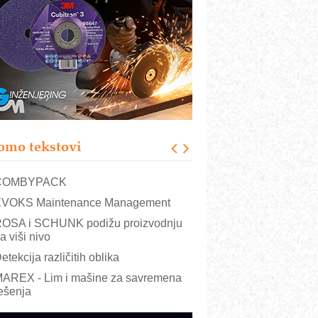
RMQ-TITAN ADVANCED INDICATOR
 Pametna signalizacija za efikasnije
pravljanje mašinama
igurnije ispitivanje transformatora u
olarnim elektranama i vetroparkovima
ranje točkova na gradilištu- standard
odernog i odgovornog građenja
roizvodnja iC7 Hybrid 1500 VDC
omo tekstovi
režnog pretvarača sa tečnim
lađenjem
COMBYPACK
VOKS Maintenance Management
OSA i SCHUNK podižu proizvodnju
a viši nivo
etekcija različitih oblika
AREX - Lim i mašine za savremena
ešenja
arcom-plast d.o.o.- vaš pouzdan