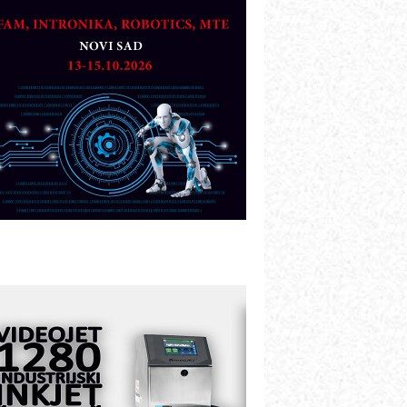
artner
TO - Prilagodite svoju toplinsku
bradu!
azvoj asortimanskog pravca MINI-
PLC AKYTEC
UKOM: Svetski standard metrologije
ostupan u Srbiji
OTOMAN – NEXT-Robotika vođena
eštačkom inteligencijom
.SAFE MOBILE revolucioniše
ndustrijsku automatizaciju
ionirskimmobile operator PANEL-OM
leksibilno stezanje i brzo
odešavanje u proizvodnji prototipova
IP KOP – napredna rešenja za
avremene industrijske i logističke
bjekte
lba d.o.o. – 35 godina preciznosti u
etrologiji i pametnim dozirnim