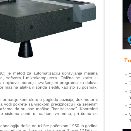
–
u
S
s
P
m
P
Pr
m
h
C) je metod za automatizaciju upravljanja mašina
, softvera i mikrokompjutera. Obično se koristi u
a i njihovo merenje, izvršenjem programa za delove
E
 će mašina alatka ili sonda slediti, kao što su posmak,
R
n
nformacije kontroleru u pogledu pozicije, dok motorni
 vodi pokrete sa visokom preciznošću i ka željenim
D
ažemo da su ose mašine "kontrolisane". Kontroleri
čke sistema sondi u realnom vremenu, pri čemu se
M
r
ehnologiju došle na tržište početkom 1950-ih godina
M
proizvodnim mašinama, stacionarni 3-osni CMM-ovi,