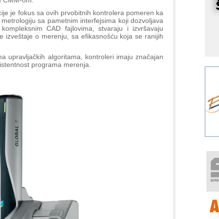
r
je je fokus sa ovih prvobitnih kontrolera pomeren ka
I
metrologiju sa pametnim interfejsima koji dozvoljava
k
u kompleksnim CAD fajlovima, stvaraju i izvršavaju
 izveštaje o merenju, sa efikasnošću koja se ranijih
S
p
a upravljačkih algoritama, kontroleri imaju značajan
s
zistentnost programa merenja.
Y
p
F
r
p
R
F
a
E
A
(
P
s