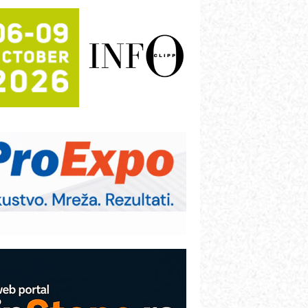
rajna oznaka kao dugoročna korist
ezbednost na prvom mestu!
B BLUMENAUER - više od 40 godina
overenja u industriji
RMQ-TITAN ADVANCED INDICATOR
 Pametna signalizacija za efikasnije
pravljanje mašinama
igurnije ispitivanje transformatora u
olarnim elektranama i vetroparkovima
ranje točkova na gradilištu- standard
odernog i odgovornog građenja
roizvodnja iC7 Hybrid 1500 VDC
režnog pretvarača sa tečnim
lađenjem
COMBYPACK
VOKS Maintenance Management
OSA i SCHUNK podižu proizvodnju
a viši nivo