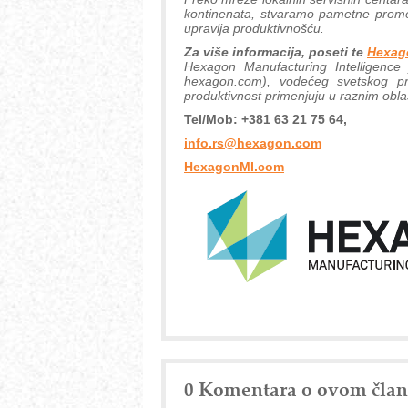
kontinenata, stvaramo pametne promen
upravlja produktivnošću.
Za više informacija, poseti te
Hexag
Hexagon Manufacturing Intelligenc
hexagon.com), vodećeg svetskog prov
produktivnost primenjuju u raznim obla
Tel/Mob: +381 63 21 75 64,
info.rs@hexagon.com
HexagonMI.com
0 Komentara o ovom čla