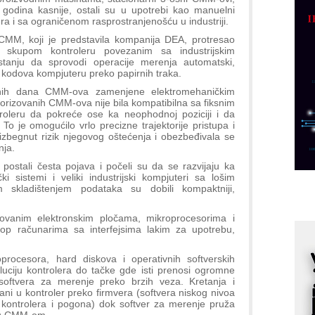
p
10 godina kasnije, ostali su u upotrebi kao manuelni
ra i sa ograničenom rasprostranjenošću u industriji.
C
CMM, koji je predstavila kompanija DEA, protresao
o
m i skupom kontroleru povezanim sa industrijskim
R
tanju da sprovodi operacije merenja automatski,
 kodova kompjuteru preko papirnih traka.
anih dana CMM-ova zamenjene elektromehaničkim
A
rizovanih CMM-ova nije bila kompatibilna sa fiksnim
d
roleru da pokreće ose ka neophodnoj poziciji i da
o je omogućilo vrlo precizne trajektorije pristupa i
M
 izbegnut rizik njegovog oštećenja i obezbeđivala se
v
nja.
I
ostali česta pojava i počeli su da se razvijaju ka
i
 sistemi i veliki industrijski kompjuteri sa lošim
m skladištenjem podataka su dobili kompaktniji,
p
F
izovanim elektronskim pločama, mikroprocesorima i
p
top računarima sa interfejsima lakim za upotrebu,
K
s
oprocesora, hard diskova i operativnih softverskih
luciju kontrolera do tačke gde isti prenosi ogromne
o
softvera za merenje preko brzih veza. Kretanja i
A
sani u kontroler preko firmvera (softvera niskog nivoa
mu kontrolera i pogona) dok softver za merenje pruža
m
aju CMM-om.