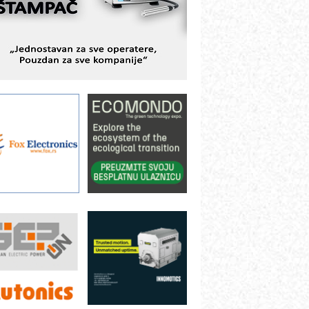
ešenjima
BeRTIM - oprema za ispitivanje
ontrole kvaliteta
TAUFF – Komponente koje
ovećavaju pouzdanost hidrauličkih
istema
AMADA pumpe – japanska
ouzdanost u transferu fluida
iltration Group Industrial – Napredna
ešenja za filtraciju u hidrauličkim i
rocesnim sistemima
ILINEX kompanije Rittal
ANUC: Najbolje za vašu pametnu
utomatizaciju
fikasno upravljanje energijom
utomatizacija pakovanja · Display
Shelf-Ready) omotnice
otpuna efikasnost bez složenih
istema