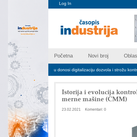
Log In
Početna
Novi broj
Oblast
om zagađivanju donosi digitalizaciju dozvola i strožu kontrolu emisija
Istorija i evolucija kont
merne mašine (CMM)
23.02.2021
Komentari: 0