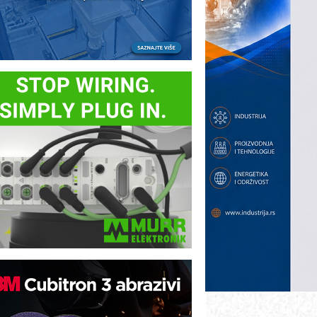
ezbednost na prvom mestu!
B BLUMENAUER - više od 40 godina
overenja u industriji