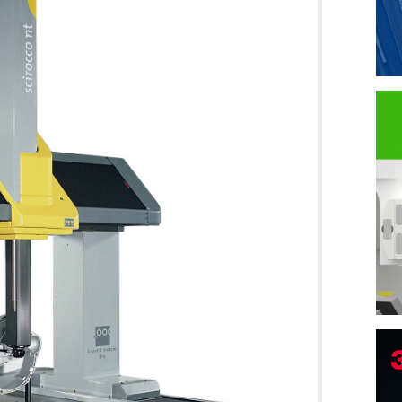
B
I
p