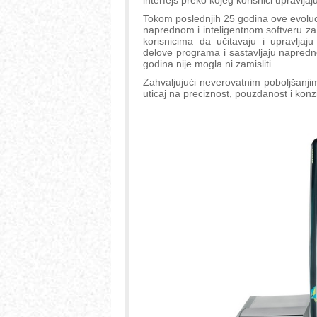
Tokom poslednjih 25 godina ove evoluci
naprednom i inteligentnom softveru za 
korisnicima da učitavaju i upravljaj
delove programa i sastavljaju napredne
godina nije mogla ni zamisliti.
Zahvaljujući neverovatnim poboljšanjim
uticaj na preciznost, pouzdanost i kon