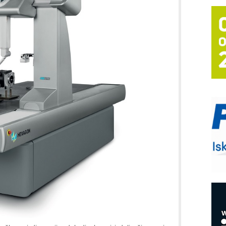
T
B
I
p
–
u
S
s
P
m
P
m
h
E
R
n