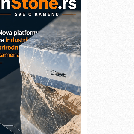
etekcija različitih oblika