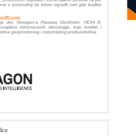
e u proizvodnji da bismo izgradli svet gde kvalitet
onMI.com
.
e je deo Hexagon-a (Nasdaq Stockholm: HEXA B;
ajdera informacionih tehnologija, koje kvalitet i
stima geoprostornog i industrijskog preduzetništva.
nku