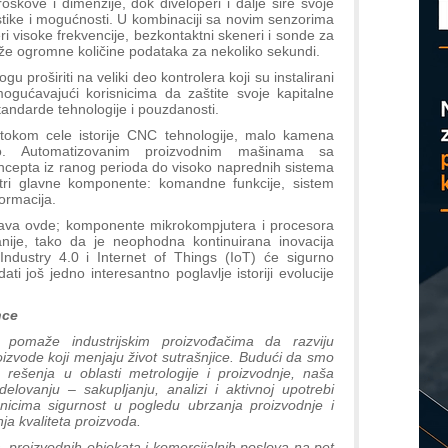
škove i dimenzije, dok diveloperi i dalje šire svoje
D
stike i mogućnosti. U kombinaciji sa novim senzorima
i visoke frekvencije, bezkontaktni skeneri i sonde za
že ogromne količine podataka za nekoliko sekundi.
ogu proširiti na veliki deo kontrolera koji su instalirani
gućavajući korisnicima da zaštite svoje kapitalne
standarde tehnologije i pouzdanosti.
okom cele istorije CNC tehnologije, malo kamena
no. Automatizovanim proizvodnim mašinama sa
oncepta iz ranog perioda do visoko naprednih sistema
tri glavne komponente: komandne funkcije, sistem
formacija.
ršava ovde; komponente mikrokompjutera i procesora
ije, tako da je neophodna kontinuirana inovacija
 Industry 4.0 i Internet of Things (IoT) će sigurno
ati još jedno interesantno poglavlje istoriji evolucije
nce
e pomaže industrijskim proizvođačima da razviju
oizvode koji menjaju život sutrašnjice. Budući da smo
rešenja u oblasti metrologije i proizvodnje, naša
delovanju – sakupljanju, analizi i aktivnoj upotrebi
nicima sigurnost u pogledu ubrzanja proizvodnje i
ja kvaliteta proizvoda.
, proizvodnih objekata i komercijalnih poslova na pet