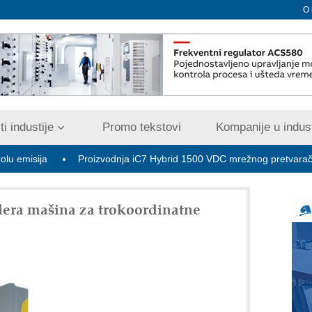
O
i industije
Promo tekstovi
Kompanije u indust
Proizvodnja iC7 Hybrid 1500 VDC mrežnog pretvarača sa tečnim 
rolera mašina za trokoordinatne