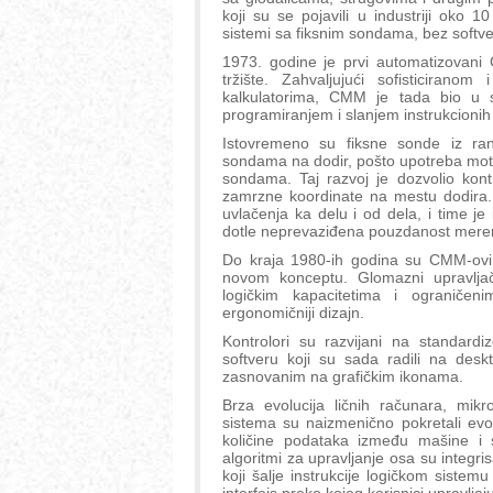
koji su se pojavili u industriji oko 
sistemi sa fiksnim sondama, bez softve
1973. godine je prvi automatizovani 
tržište. Zahvaljujući sofisticirano
kalkulatorima, CMM je tada bio u s
programiranjem i slanjem instrukcionih
Istovremeno su fiksne sonde iz r
sondama na dodir, pošto upotreba moto
sondama. Taj razvoj je dozvolio kont
zamrzne koordinate na mestu dodira. T
uvlačenja ka delu i od dela, i time je
dotle neprevaziđena pouzdanost mere
Do kraja 1980-ih godina su CMM-ovi p
novom konceptu. Glomazni upravljački
logičkim kapacitetima i ograničeni
ergonomičniji dizajn.
Kontrolori su razvijani na standard
softveru koji su sada radili na desk
zasnovanim na grafičkim ikonama.
Brza evolucija ličnih računara, mikr
sistema su naizmenično pokretali evo
količine podataka između mašine i 
algoritmi za upravljanje osa su integri
koji šalje instrukcije logičkom siste
interfejs preko kojeg korisnici upravlj