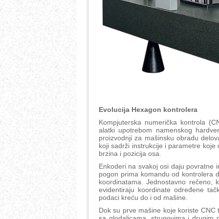
Evolucija Hexagon kontrolera
Kompjuterska numerička kontrola (CN
alatki upotrebom namenskog hardvera
proizvodnji za mašinsku obradu delov
koji sadrži instrukcije i parametre koje
brzina i pozicija osa.
Enkoderi na svakoj osi daju povratne i
pogon prima komandu od kontrolera da
koordinatama. Jednostavno rečeno, k
evidentiraju koordinate određene ta
podaci kreću do i od mašine.
Dok su prve mašine koje koriste CNC t
sa glodalicama, strugovima i drugim 