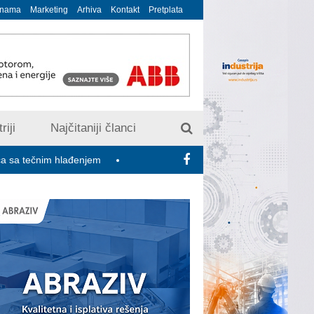
 nama
Marketing
Arhiva
Kontakt
Pretplata
riji
Najčitaniji članci
hlađenjem
Minimalac 2027: Sindikati traže veće povećanje