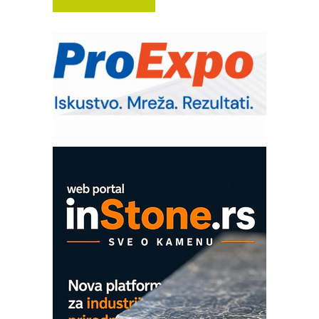
Trajna oznaka kao dugoročna korist
Bezbednost na prvom mestu!
IB BLUMENAUER - više od 40 godina
poverenja u industriji
RMQ-TITAN ADVANCED INDICATOR
– Pametna signalizacija za efikasnije
upravljanje mašinama
Mitutoyo Crysta-Apex V PLUS: Nova
era CNC merenja
OBO sistemi mrežastih nosača kablova
Proizvodnja iC7 Hybrid 1500 VDC
mrežnog pretvarača sa tečnim
hlađenjem
COMBYPACK
EVOKS Maintenance Management