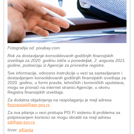
Fotografija od: pixabay.com
Rok za dostavljanje konsolidovanih godišnjih finansijskih
izveštaja za 2020. godinu ističe u ponedeljak, 2. avgusta 2021.
godine, podsećaju iz Agencije za privredne registre.
Sve informacije, odnosno instrukcije u vezi sa sastavljanjem i
dostavljanjem konsolidovanih godišnjih finansijskih izveštaja za
2020. godinu, u formi pravila, tehničkih i korisničkih uputstava,
mogu se pronaći na internet stranici Agencije, u okviru
Registra finansijskih izveštaja.
Za dodatna objašnjenja na raspolaganju je mejl adresa
finizvestaji@apr.gov.rs
.
Za sva pitanja u vezi pristupa PIS FI sistemu ili problema sa
potpisivanjem korisnici se mogu obratiti na mejl adresu
sd@apr.gov.rs
.
Izvor:
eKapija