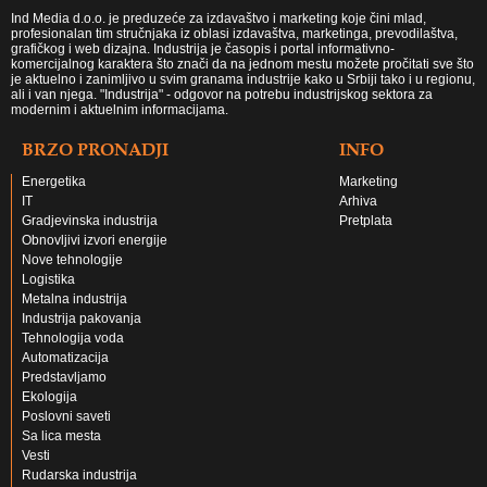
Ind Media d.o.o. je preduzeće za izdavaštvo i marketing koje čini mlad,
profesionalan tim stručnjaka iz oblasi izdavaštva, marketinga, prevodilaštva,
grafičkog i web dizajna. Industrija je časopis i portal informativno-
komercijalnog karaktera što znači da na jednom mestu možete pročitati sve što
je aktuelno i zanimljivo u svim granama industrije kako u Srbiji tako i u regionu,
ali i van njega. "Industrija" - odgovor na potrebu industrijskog sektora za
modernim i aktuelnim informacijama.
BRZO PRONADJI
INFO
Energetika
Marketing
IT
Arhiva
Gradjevinska industrija
Pretplata
Obnovljivi izvori energije
Nove tehnologije
Logistika
Metalna industrija
Industrija pakovanja
Tehnologija voda
Automatizacija
Predstavljamo
Ekologija
Poslovni saveti
Sa lica mesta
Vesti
Rudarska industrija