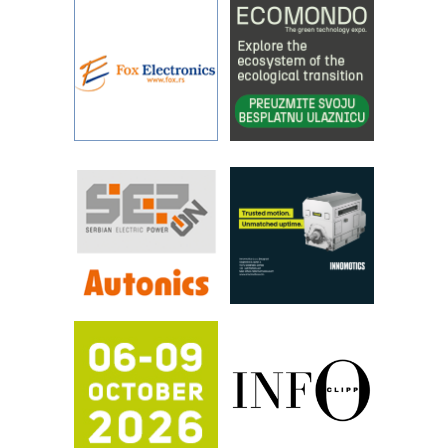
rešenjima
IBeRTIM - oprema za ispitivanje
kontrole kvaliteta
STAUFF – Komponente koje
povećavaju pouzdanost hidrauličkih
sistema
YAMADA pumpe – japanska
pouzdanost u transferu fluida
Filtration Group Industrial – Napredna
rešenja za filtraciju u hidrauličkim i
procesnim sistemima
RILINEX kompanije Rittal
FANUC: Najbolje za vašu pametnu
automatizaciju
Efikasno upravljanje energijom
Automatizacija pakovanja · Display
(Shelf-Ready) omotnice
Potpuna efikasnost bez složenih
sistema