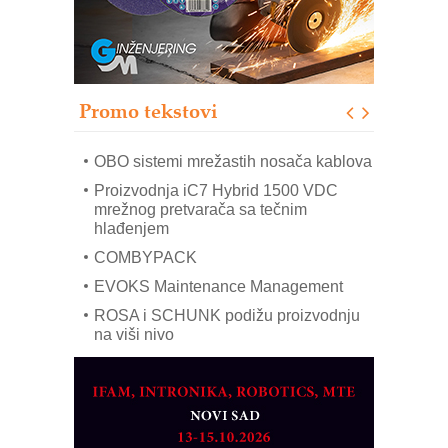
poverenja u industriji
RMQ-TITAN ADVANCED INDICATOR
– Pametna signalizacija za efikasnije
upravljanje mašinama
Promo tekstovi
Mitutoyo Crysta-Apex V PLUS: Nova
era CNC merenja
OBO sistemi mrežastih nosača kablova
Proizvodnja iC7 Hybrid 1500 VDC
mrežnog pretvarača sa tečnim
hlađenjem
COMBYPACK
EVOKS Maintenance Management
ROSA i SCHUNK podižu proizvodnju
na viši nivo
Detekcija različitih oblika
MAREX - Lim i mašine za savremena
rešenja
Marcom-plast d.o.o.- vaš pouzdan