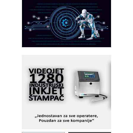
partner
CTO - Prilagodite svoju toplinsku
obradu!
Razvoj asortimanskog pravca MINI-
PLC AKYTEC
AUKOM: Svetski standard metrologije
dostupan u Srbiji
MOTOMAN – NEXT-Robotika vođena
veštačkom inteligencijom
I.SAFE MOBILE revolucioniše
industrijsku automatizaciju
pionirskimmobile operator PANEL-OM
Fleksibilno stezanje i brzo
podešavanje u proizvodnji prototipova
KIP KOP – napredna rešenja za
savremene industrijske i logističke
objekte
Alba d.o.o. – 35 godina preciznosti u
metrologiji i pametnim dozirnim