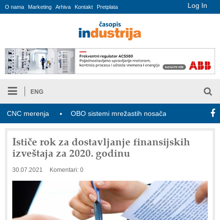
Log In
O nama
Marketing
Arhiva
Kontakt
Pretplata
ENG
NC merenja
OBO sistemi mrežastih nosača kablova
Novi za
Ističe rok za dostavljanje finansijskih
izveštaja za 2020. godinu
30.07.2021
Komentari: 0