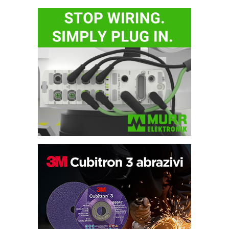
Potpuna efikasnost bez složenih
sistema
Trajna oznaka kao dugoročna korist
Bezbednost na prvom mestu!
IB BLUMENAUER - više od 40 godina