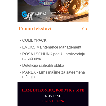
Sigurnije ispitivanje transformatora u
solarnim elektranama i vetroparkovima
Pranje točkova na gradilištu- standard
modernog i odgovornog građenja
Proizvodnja iC7 Hybrid 1500 VDC
Promo tekstovi
mrežnog pretvarača sa tečnim
hlađenjem
COMBYPACK
EVOKS Maintenance Management
ROSA i SCHUNK podižu proizvodnju
na viši nivo
Detekcija različitih oblika
MAREX - Lim i mašine za savremena
rešenja
Marcom-plast d.o.o.- vaš pouzdan
partner
CTO - Prilagodite svoju toplinsku
obradu!