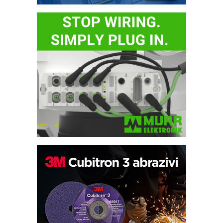
Bezbednost na prvom mestu!
IB BLUMENAUER - više od 40 godina
poverenja u industriji
RMQ-TITAN ADVANCED INDICATOR
– Pametna signalizacija za efikasnije
upravljanje mašinama