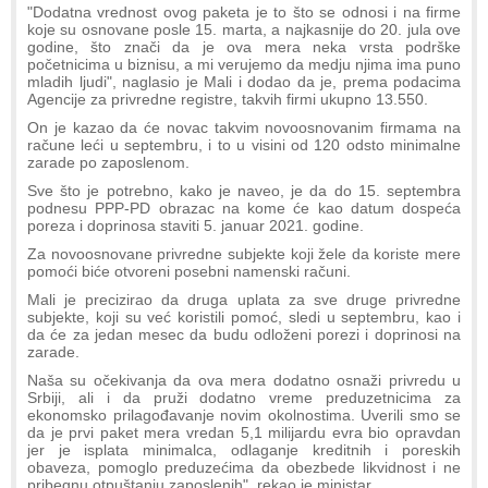
"Dodatna vrednost ovog paketa je to što se odnosi i na firme
koje su osnovane posle 15. marta, a najkasnije do 20. jula ove
godine, što znači da je ova mera neka vrsta podrške
početnicima u biznisu, a mi verujemo da medju njima ima puno
mladih ljudi", naglasio je Mali i dodao da je, prema podacima
Agencije za privredne registre, takvih firmi ukupno 13.550.
On je kazao da će novac takvim novoosnovanim firmama na
račune leći u septembru, i to u visini od 120 odsto minimalne
zarade po zaposlenom.
Sve što je potrebno, kako je naveo, je da do 15. septembra
podnesu PPP-PD obrazac na kome će kao datum dospeća
poreza i doprinosa staviti 5. januar 2021. godine.
Za novoosnovane privredne subjekte koji žele da koriste mere
pomoći biće otvoreni posebni namenski računi.
Mali je precizirao da druga uplata za sve druge privredne
subjekte, koji su već koristili pomoć, sledi u septembru, kao i
da će za jedan mesec da budu odloženi porezi i doprinosi na
zarade.
Naša su očekivanja da ova mera dodatno osnaži privredu u
Srbiji, ali i da pruži dodatno vreme preduzetnicima za
ekonomsko prilagođavanje novim okolnostima. Uverili smo se
da je prvi paket mera vredan 5,1 milijardu evra bio opravdan
jer je isplata minimalca, odlaganje kreditnih i poreskih
obaveza, pomoglo preduzećima da obezbede likvidnost i ne
pribegnu otpuštanju zaposlenih", rekao je ministar.