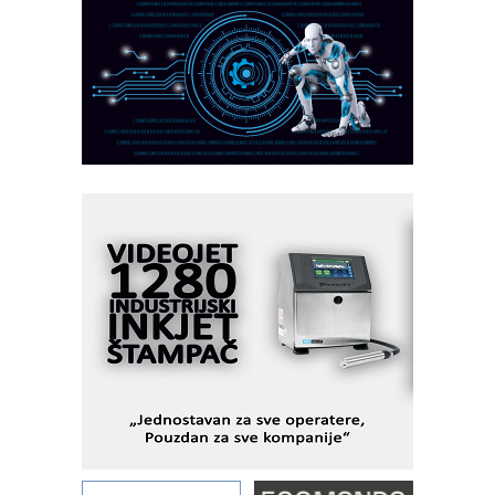
Razvoj asortimanskog pravca MINI-
PLC AKYTEC
AUKOM: Svetski standard metrologije
dostupan u Srbiji
MOTOMAN – NEXT-Robotika vođena
veštačkom inteligencijom
I.SAFE MOBILE revolucioniše
industrijsku automatizaciju
pionirskimmobile operator PANEL-OM
Fleksibilno stezanje i brzo
podešavanje u proizvodnji prototipova
KIP KOP – napredna rešenja za
savremene industrijske i logističke
objekte
Alba d.o.o. – 35 godina preciznosti u
metrologiji i pametnim dozirnim
rešenjima
IBeRTIM - oprema za ispitivanje
kontrole kvaliteta
STAUFF – Komponente koje