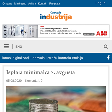
Log In
O nama
Marketing
Arhiva
Kontakt
Pretplata
ENG
digitalizaciju dozvola i strožu kontrolu emisija
Proizvodnja iC7 
Isplata minimalca 7. avgusta
05.08.2020
Komentari: 0