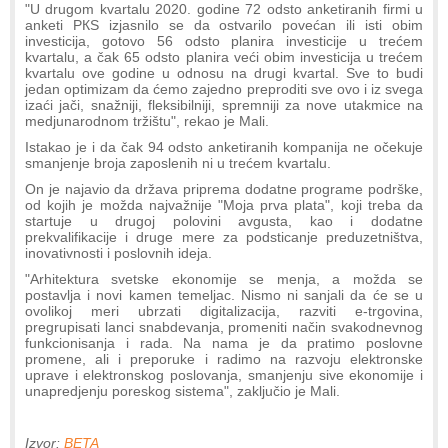
"U drugom kvartalu 2020. godine 72 odsto anketiranih firmi u
anketi PКS izjasnilo se da ostvarilo povećan ili isti obim
investicija, gotovo 56 odsto planira investicije u trećem
kvartalu, a čak 65 odsto planira veći obim investicija u trećem
kvartalu ove godine u odnosu na drugi kvartal. Sve to budi
jedan optimizam da ćemo zajedno preproditi sve ovo i iz svega
izaći jači, snažniji, fleksibilniji, spremniji za nove utakmice na
medjunarodnom tržištu", rekao je Mali.
Istakao je i da čak 94 odsto anketiranih kompanija ne očekuje
smanjenje broja zaposlenih ni u trećem kvartalu.
On je najavio da država priprema dodatne programe podrške,
od kojih je možda najvažnije "Moja prva plata", koji treba da
startuje u drugoj polovini avgusta, kao i dodatne
prekvalifikacije i druge mere za podsticanje preduzetništva,
inovativnosti i poslovnih ideja.
"Arhitektura svetske ekonomije se menja, a možda se
postavlja i novi kamen temeljac. Nismo ni sanjali da će se u
ovolikoj meri ubrzati digitalizacija, razviti e-trgovina,
pregrupisati lanci snabdevanja, promeniti način svakodnevnog
funkcionisanja i rada. Na nama je da pratimo poslovne
promene, ali i preporuke i radimo na razvoju elektronske
uprave i elektronskog poslovanja, smanjenju sive ekonomije i
unapredjenju poreskog sistema", zaključio je Mali.
Izvor:
BETA