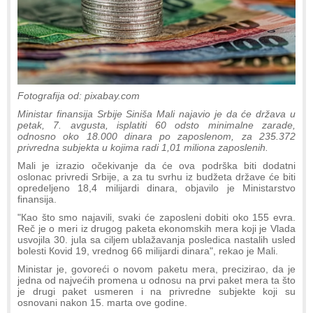
Fotografija od: pixabay.com
Ministar finansija Srbije Siniša Mali najavio je da će država u
petak, 7. avgusta, isplatiti 60 odsto minimalne zarade,
odnosno oko 18.000 dinara po zaposlenom, za 235.372
privredna subjekta u kojima radi 1,01 miliona zaposlenih.
Mali je izrazio očekivanje da će ova podrška biti dodatni
oslonac privredi Srbije, a za tu svrhu iz budžeta države će biti
opredeljeno 18,4 milijardi dinara, objavilo je Ministarstvo
finansija.
"Кao što smo najavili, svaki će zaposleni dobiti oko 155 evra.
Reč je o meri iz drugog paketa ekonomskih mera koji je Vlada
usvojila 30. jula sa ciljem ublažavanja posledica nastalih usled
bolesti Кovid 19, vrednog 66 milijardi dinara", rekao je Mali.
Ministar je, govoreći o novom paketu mera, precizirao, da je
jedna od najvećih promena u odnosu na prvi paket mera ta što
je drugi paket usmeren i na privredne subjekte koji su
osnovani nakon 15. marta ove godine.