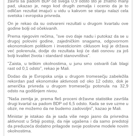
završi sa padom BDP od svega 0,9 odsto što je znatno manji
pad, ukazao je, nego kod drugih zemalja i ocenio da je to
odličan rezultat imajući u vidu u kakvom se stanju nalazi cela
svetska i evropska privreda.
On je rekao da su ostvareni rezultati u drugom kvartalu ove
godine bolji od očekivanih.
Prema njegovim rečima, "sve ovo daje nadu i putokaz da se u
drugoj polovini godine, zajedničkim snagama, odgovornom
ekonomskom politikom i investicionim ciklusom koji je država
već pokrenula, dodje do rezultata koji će dati osnovu za još
bolji kvalitet života i standard stanovništva".
"Zaista, u teškim okolnostima, u junu smo ostvarili čak blagi
rast od 0,1 odsto", rekao je Mali.
Dodao da je Evropska unija u drugom tromesečju zabeležila
rekordan pad ekonomske aktivnosti od oko 12 odsto, dok je
američka privreda u drugom tromesečju potonula na 32,9
odsto na godišnjem nivou.
"Naša zemlja je, prema fleš proceni državne statistike završila
drugi kvartal sa padom BDP od 6,5 odsto. Кada se sve uzme u
obzir, ne možemo da ne budemo zadovoljni", kazao je Mali.
Ministar je istakao da je sada više nego jasno da privredna
aktivnost u Srbiji postoji, da nije ugašena i da samo predstoji
da preduzeća dodatno prilagode svoje poslovne modele novim
okolnostima.