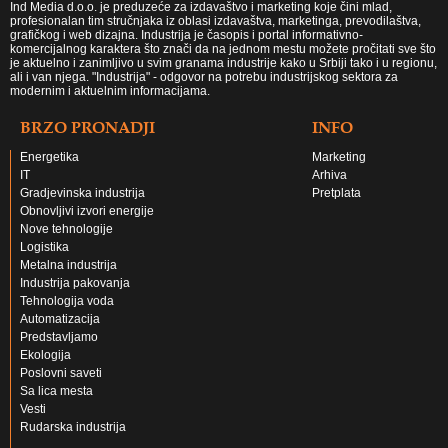
Ind Media d.o.o. je preduzeće za izdavaštvo i marketing koje čini mlad,
profesionalan tim stručnjaka iz oblasi izdavaštva, marketinga, prevodilaštva,
grafičkog i web dizajna. Industrija je časopis i portal informativno-
komercijalnog karaktera što znači da na jednom mestu možete pročitati sve što
je aktuelno i zanimljivo u svim granama industrije kako u Srbiji tako i u regionu,
ali i van njega. "Industrija" - odgovor na potrebu industrijskog sektora za
modernim i aktuelnim informacijama.
BRZO PRONADJI
INFO
Energetika
Marketing
IT
Arhiva
Gradjevinska industrija
Pretplata
Obnovljivi izvori energije
Nove tehnologije
Logistika
Metalna industrija
Industrija pakovanja
Tehnologija voda
Automatizacija
Predstavljamo
Ekologija
Poslovni saveti
Sa lica mesta
Vesti
Rudarska industrija