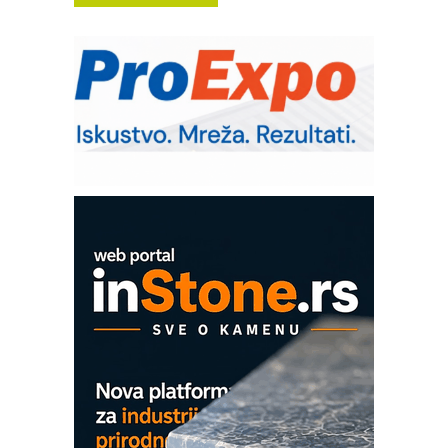
poverenja u industriji
RMQ-TITAN ADVANCED INDICATOR
– Pametna signalizacija za efikasnije
upravljanje mašinama
Sigurnije ispitivanje transformatora u
solarnim elektranama i vetroparkovima
Pranje točkova na gradilištu- standard
modernog i odgovornog građenja
Proizvodnja iC7 Hybrid 1500 VDC
mrežnog pretvarača sa tečnim
hlađenjem
COMBYPACK
EVOKS Maintenance Management
ROSA i SCHUNK podižu proizvodnju
na viši nivo
Detekcija različitih oblika