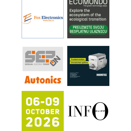
povećavaju pouzdanost hidrauličkih
sistema
YAMADA pumpe – japanska
pouzdanost u transferu fluida
Filtration Group Industrial – Napredna
rešenja za filtraciju u hidrauličkim i
procesnim sistemima
RILINEX kompanije Rittal
FANUC: Najbolje za vašu pametnu
automatizaciju
Efikasno upravljanje energijom
Automatizacija pakovanja · Display
(Shelf-Ready) omotnice
Potpuna efikasnost bez složenih
sistema
Trajna oznaka kao dugoročna korist
Bezbednost na prvom mestu!
IB BLUMENAUER - više od 40 godina