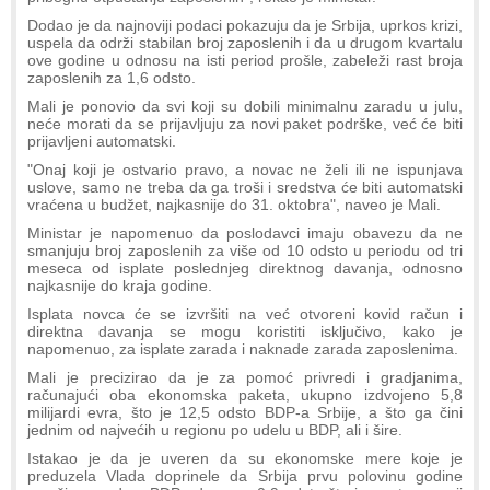
Dodao je da najnoviji podaci pokazuju da je Srbija, uprkos krizi,
uspela da održi stabilan broj zaposlenih i da u drugom kvartalu
ove godine u odnosu na isti period prošle, zabeleži rast broja
zaposlenih za 1,6 odsto.
Mali je ponovio da svi koji su dobili minimalnu zaradu u julu,
neće morati da se prijavljuju za novi paket podrške, već će biti
prijavljeni automatski.
"Onaj koji je ostvario pravo, a novac ne želi ili ne ispunjava
uslove, samo ne treba da ga troši i sredstva će biti automatski
vraćena u budžet, najkasnije do 31. oktobra", naveo je Mali.
Ministar je napomenuo da poslodavci imaju obavezu da ne
smanjuju broj zaposlenih za više od 10 odsto u periodu od tri
meseca od isplate poslednjeg direktnog davanja, odnosno
najkasnije do kraja godine.
Isplata novca će se izvršiti na već otvoreni kovid račun i
direktna davanja se mogu koristiti isključivo, kako je
napomenuo, za isplate zarada i naknade zarada zaposlenima.
Mali je precizirao da je za pomoć privredi i gradjanima,
računajući oba ekonomska paketa, ukupno izdvojeno 5,8
milijardi evra, što je 12,5 odsto BDP-a Srbije, a što ga čini
jednim od najvećih u regionu po udelu u BDP, ali i šire.
Istakao je da je uveren da su ekonomske mere koje je
preduzela Vlada doprinele da Srbija prvu polovinu godine