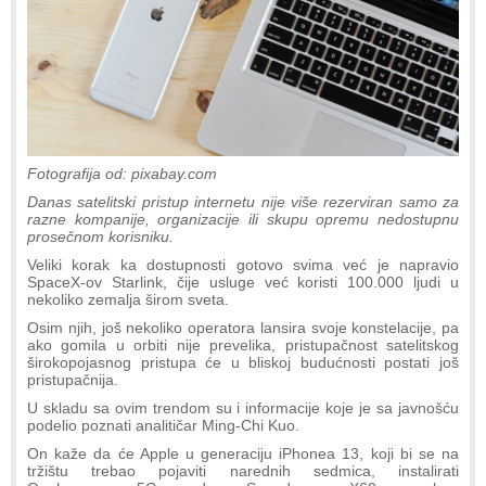
Fotografija od: pixabay.com
Danas satelitski pristup internetu nije više rezerviran samo za
razne kompanije, organizacije ili skupu opremu nedostupnu
prosečnom korisniku.
Veliki korak ka dostupnosti gotovo svima već je napravio
SpaceX-ov Starlink, čije usluge već koristi 100.000 ljudi u
nekoliko zemalja širom sveta.
Osim njih, još nekoliko operatora lansira svoje konstelacije, pa
ako gomila u orbiti nije prevelika, pristupačnost satelitskog
širokopojasnog pristupa će u bliskoj budućnosti postati još
pristupačnija.
U skladu sa ovim trendom su i informacije koje je sa javnošću
podelio poznati analitičar Ming-Chi Kuo.
On kaže da će Apple u generaciju iPhonea 13, koji bi se na
tržištu trebao pojaviti narednih sedmica, instalirati