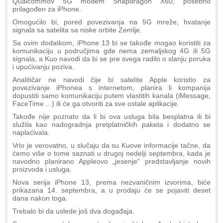
Qualcommov 5G modem Snapdragon X60, posebno
prilagođen za iPhone.
Omogućilo bi, pored povezivanja na 5G mreže, hvatanje
signala sa satelita sa niske orbite Zemlje.
Sa ovim dodatkom, iPhone 13 bi se takođe mogao koristiti za
komunikaciju u područjima gde nema zemaljskog 4G ili 5G
signala, a Kuo navodi da bi se pre svega radilo o slanju poruka
i upućivanju poziva.
Analitičar ne navodi čije bi satelite Apple koristio za
povezivanje iPhonea s internetom, planira li kompanija
dopustiti samo komunikaciju putem vlastitih kanala (iMessage,
FaceTime ...) ili će ga otvoriti za sve ostale aplikacije.
Takođe nije poznato da li bi ova usluga bila besplatna ili bi
služila kao nadogradnja pretplatničkih paketa i dodatno se
naplaćivala.
Vrlo je verovatno, u slučaju da su Kuove informacije tačne, da
ćemo više o tome saznati u drugoj nedelji septembra, kada je
navodno planirano Appleovo „jesenje“ predstavljanje novih
proizvoda i usluga.
Nova serija iPhone 13, prema nezvaničnim izvorima, biće
prikazana 14. septembra, a u prodaju će se pojaviti deset
dana nakon toga.
Trebalo bi da uslede još dva događaja.