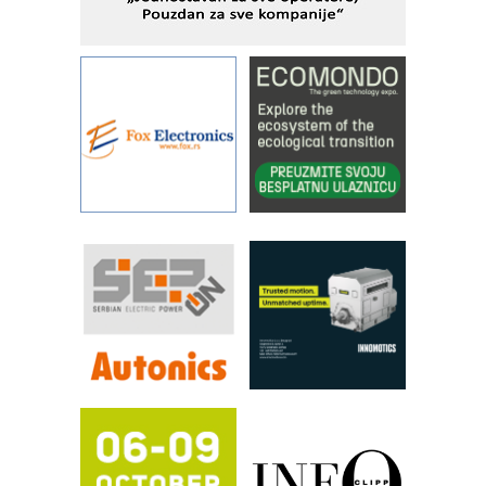
IBeRTIM - oprema za ispitivanje
kontrole kvaliteta
STAUFF – Komponente koje
povećavaju pouzdanost hidrauličkih
sistema
YAMADA pumpe – japanska
pouzdanost u transferu fluida
Filtration Group Industrial – Napredna
rešenja za filtraciju u hidrauličkim i
procesnim sistemima
RILINEX kompanije Rittal
FANUC: Najbolje za vašu pametnu
automatizaciju
Efikasno upravljanje energijom
Automatizacija pakovanja · Display
(Shelf-Ready) omotnice
Potpuna efikasnost bez složenih
sistema
Trajna oznaka kao dugoročna korist