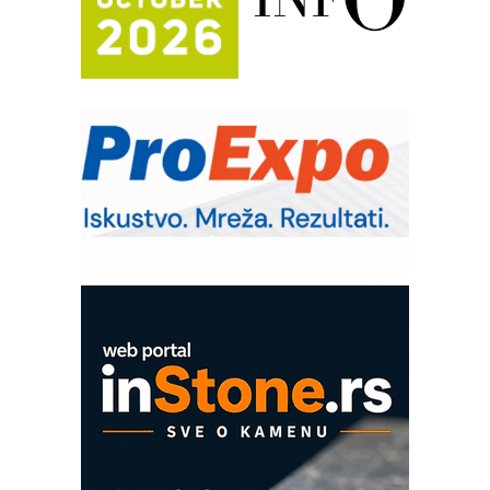
Bezbednost na prvom mestu!
IB BLUMENAUER - više od 40 godina
poverenja u industriji
RMQ-TITAN ADVANCED INDICATOR
– Pametna signalizacija za efikasnije
upravljanje mašinama
Sigurnije ispitivanje transformatora u
solarnim elektranama i vetroparkovima
Pranje točkova na gradilištu- standard
modernog i odgovornog građenja
Proizvodnja iC7 Hybrid 1500 VDC
mrežnog pretvarača sa tečnim
hlađenjem
COMBYPACK
EVOKS Maintenance Management
ROSA i SCHUNK podižu proizvodnju
na viši nivo
Detekcija različitih oblika