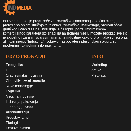
Ind Media d.o.o. je preduzeće za izdavaštvo i marketing koje čini mlad,
profesionalan tim stručnjaka iz oblasi izdavaštva, marketinga, prevodilaštva,
grafičkog i web dizajna. Industrija je časopis i portal informativno-
komercijalnog karaktera što znači da na jednom mestu možete pročitati sve što
je aktuelno i zanimljivo u svim granama industrije kako u Srbiji tako i u regionu,
ali i van njega. "Industrija" - odgovor na potrebu industrijskog sektora za
modernim i aktuelnim informacijama.
BRZO PRONADJI
INFO
Energetika
Marketing
IT
Arhiva
Gradjevinska industrija
Pretplata
Obnovljivi izvori energije
Nove tehnologije
Logistika
Metalna industrija
Industrija pakovanja
Tehnologija voda
Automatizacija
Predstavljamo
Ekologija
Poslovni saveti