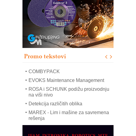
RMQ-TITAN ADVANCED INDICATOR
– Pametna signalizacija za efikasnije
upravljanje mašinama
Sigurnije ispitivanje transformatora u
solarnim elektranama i vetroparkovima
Pranje točkova na gradilištu- standard
modernog i odgovornog građenja
Proizvodnja iC7 Hybrid 1500 VDC
Promo tekstovi
mrežnog pretvarača sa tečnim
hlađenjem
COMBYPACK
EVOKS Maintenance Management
ROSA i SCHUNK podižu proizvodnju
na viši nivo
Detekcija različitih oblika
MAREX - Lim i mašine za savremena
rešenja
Marcom-plast d.o.o.- vaš pouzdan
partner