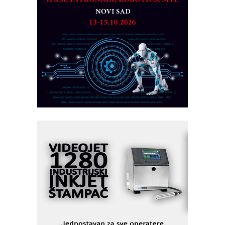
CTO - Prilagodite svoju toplinsku
obradu!
Razvoj asortimanskog pravca MINI-
PLC AKYTEC
AUKOM: Svetski standard metrologije
dostupan u Srbiji
MOTOMAN – NEXT-Robotika vođena
veštačkom inteligencijom
I.SAFE MOBILE revolucioniše
industrijsku automatizaciju
pionirskimmobile operator PANEL-OM
Fleksibilno stezanje i brzo
podešavanje u proizvodnji prototipova
KIP KOP – napredna rešenja za
savremene industrijske i logističke
objekte
Alba d.o.o. – 35 godina preciznosti u
metrologiji i pametnim dozirnim
rešenjima