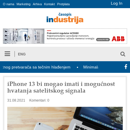
Log In
O nama
Marketing
Arhiva
Kontakt
Pretplata
ENG
 pretvarača sa tečnim hlađenjem
Minimalac 2027: Sindikati traž
iPhone 13 bi mogao imati i mogućnost
hvatanja satelitskog signala
31.08.2021
Komentari: 0