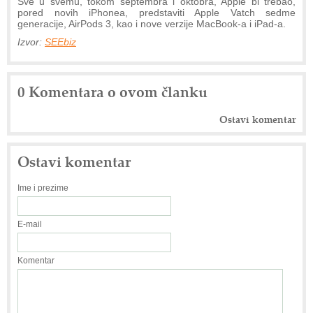
Sve u svemu, tokom septembra i oktobra, Apple bi trebao,
pored novih iPhonea, predstaviti Apple Vatch sedme
generacije, AirPods 3, kao i nove verzije MacBook-a i iPad-a.
Izvor:
SEEbiz
0 Komentara o ovom članku
Ostavi komentar
Ostavi komentar
Ime i prezime
E-mail
Komentar