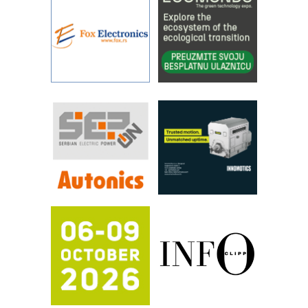
metrologiji i pametnim dozirnim
rešenjima
IBeRTIM - oprema za ispitivanje
kontrole kvaliteta
STAUFF – Komponente koje
povećavaju pouzdanost hidrauličkih
sistema
YAMADA pumpe – japanska
pouzdanost u transferu fluida
Filtration Group Industrial – Napredna
rešenja za filtraciju u hidrauličkim i
procesnim sistemima
RILINEX kompanije Rittal
FANUC: Najbolje za vašu pametnu
automatizaciju
Efikasno upravljanje energijom
Automatizacija pakovanja · Display
(Shelf-Ready) omotnice
Potpuna efikasnost bez složenih