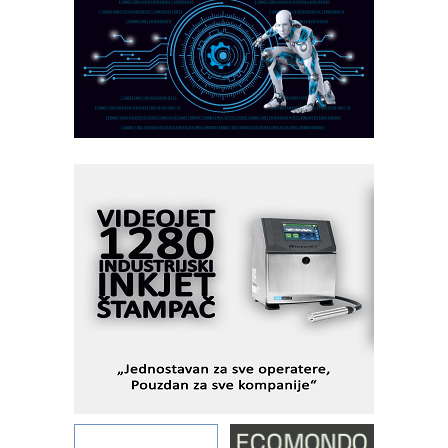
Marcom-plast d.o.o.- vaš pouzdan
partner
CTO - Prilagodite svoju toplinsku
obradu!
Razvoj asortimanskog pravca MINI-
PLC AKYTEC
AUKOM: Svetski standard metrologije
dostupan u Srbiji
MOTOMAN – NEXT-Robotika vođena
veštačkom inteligencijom
I.SAFE MOBILE revolucioniše
industrijsku automatizaciju
pionirskimmobile operator PANEL-OM
Fleksibilno stezanje i brzo
podešavanje u proizvodnji prototipova
KIP KOP – napredna rešenja za
savremene industrijske i logističke
objekte
Alba d.o.o. – 35 godina preciznosti u