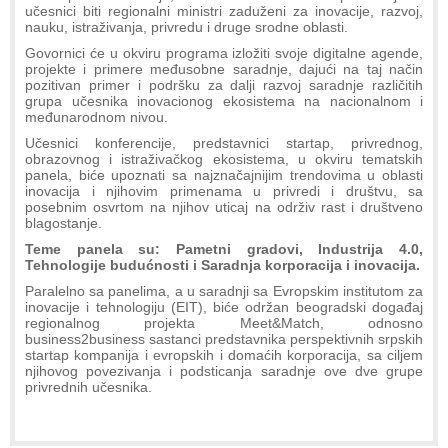
učesnici biti regionalni ministri zaduženi za inovacije, razvoj,
nauku, istraživanja, privredu i druge srodne oblasti.
Govornici će u okviru programa izložiti svoje digitalne agende,
projekte i primere međusobne saradnje, dajući na taj način
pozitivan primer i podršku za dalji razvoj saradnje različitih
grupa učesnika inovacionog ekosistema na nacionalnom i
međunarodnom nivou.
Učesnici konferencije, predstavnici startap, privrednog,
obrazovnog i istraživačkog ekosistema, u okviru tematskih
panela, biće upoznati sa najznačajnijim trendovima u oblasti
inovacija i njihovim primenama u privredi i društvu, sa
posebnim osvrtom na njihov uticaj na održiv rast i društveno
blagostanje.
Teme panela su: Pametni gradovi, Industrija 4.0,
Tehnologije budućnosti i Saradnja korporacija i inovacija.
Paralelno sa panelima, a u saradnji sa Evropskim institutom za
inovacije i tehnologiju (EIT), biće održan beogradski događaj
regionalnog projekta Meet&Match, odnosno
business2business sastanci predstavnika perspektivnih srpskih
startap kompanija i evropskih i domaćih korporacija, sa ciljem
njihovog povezivanja i podsticanja saradnje ove dve grupe
privrednih učesnika.