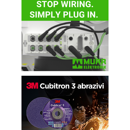
Automatizacija pakovanja · Display
(Shelf-Ready) omotnice
Potpuna efikasnost bez složenih
sistema
Trajna oznaka kao dugoročna korist