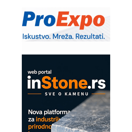
sistema
Trajna oznaka kao dugoročna korist
Bezbednost na prvom mestu!
IB BLUMENAUER - više od 40 godina
poverenja u industriji
Art Utopia Studio – vizuelne priče
industrije i biznisa
Mitutoyo Crysta-Apex V PLUS: Nova
era CNC merenja
OBO sistemi mrežastih nosača kablova
Proizvodnja iC7 Hybrid 1500 VDC
mrežnog pretvarača sa tečnim
hlađenjem
COMBYPACK