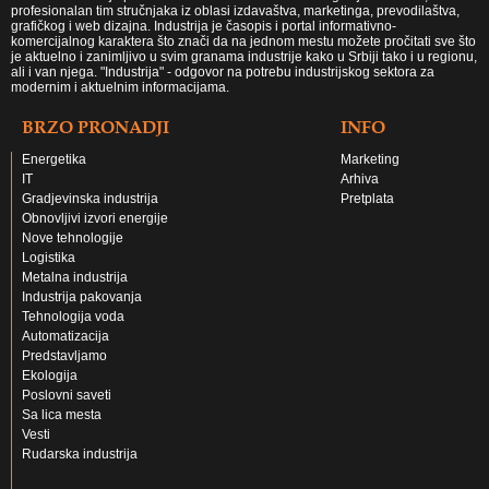
profesionalan tim stručnjaka iz oblasi izdavaštva, marketinga, prevodilaštva,
grafičkog i web dizajna. Industrija je časopis i portal informativno-
komercijalnog karaktera što znači da na jednom mestu možete pročitati sve što
je aktuelno i zanimljivo u svim granama industrije kako u Srbiji tako i u regionu,
ali i van njega. "Industrija" - odgovor na potrebu industrijskog sektora za
modernim i aktuelnim informacijama.
BRZO PRONADJI
INFO
Energetika
Marketing
IT
Arhiva
Gradjevinska industrija
Pretplata
Obnovljivi izvori energije
Nove tehnologije
Logistika
Metalna industrija
Industrija pakovanja
Tehnologija voda
Automatizacija
Predstavljamo
Ekologija
Poslovni saveti
Sa lica mesta
Vesti
Rudarska industrija