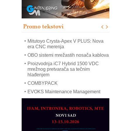
Bezbednost na prvom mestu!
IB BLUMENAUER - više od 40 godina
poverenja u industriji
Promo tekstovi
Art Utopia Studio – vizuelne priče
industrije i biznisa
Mitutoyo Crysta-Apex V PLUS: Nova
era CNC merenja
OBO sistemi mrežastih nosača kablova
Proizvodnja iC7 Hybrid 1500 VDC
mrežnog pretvarača sa tečnim
hlađenjem
COMBYPACK
EVOKS Maintenance Management
ROSA i SCHUNK podižu proizvodnju
na viši nivo
Detekcija različitih oblika
MAREX - Lim i mašine za savremena
rešenja