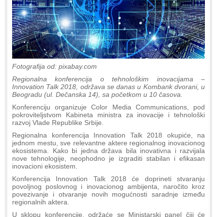
Fotografija od: pixabay.com
Regionalna konferencija o tehnološkim inovacijama –
Innovation Talk 2018, održava se danas u Kombank dvorani, u
Beogradu (ul. Dečanska 14), sa početkom u 10 časova.
Konferenciju organizuje Color Media Communications, pod
pokroviteljstvom Kabineta ministra za inovacije i tehnološki
razvoj Vlade Republike Srbije.
Regionalna konferencija Innovation Talk 2018 okupiće, na
jednom mestu, sve relevantne aktere regionalnog inovacionog
ekosistema. Kako bi jedna država bila inovativna i razvijala
nove tehnologije, neophodno je izgraditi stabilan i efikasan
inovacioni ekosistem.
Konferencija Innovation Talk 2018 će doprineti stvaranju
povoljnog poslovnog i inovacionog ambijenta, naročito kroz
povezivanje i otvaranje novih mogućnosti saradnje između
regionalnih aktera.
U sklopu konferencije, održaće se Ministarski panel čiji će