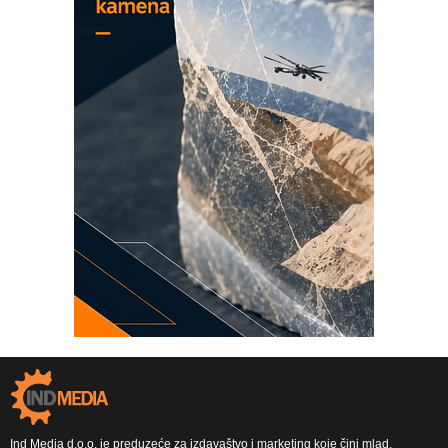
Ind Media d.o.o. je preduzeće za izdavaštvo i marketing koje čini mlad,