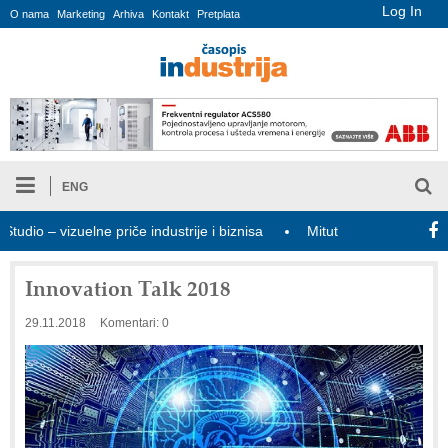
Log In
O nama
Marketing
Arhiva
Kontakt
Pretplata
ENG
o – vizuelne priče industrije i biznisa
Mitutoyo Crysta-Apex V P
Innovation Talk 2018
29.11.2018
Komentari: 0