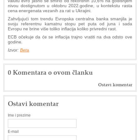
valutu evro jasno se smirio od rekordnih 10,6% na godišnjem
nivou dostignutom u oktobru 2022.godine, u kontekstu rasta
cena energenata vezanih za rat u Ukrajini.
Zahvljujući tom trendu Evropska centralna banka smanjila je
svoju referentnu kamatnu stopu pet puta od juna i sada
Evropu ne brine više toliko inflacija koliko privredni rast.
ECB očekuje da će se inflacija trajno vratiti na dva odsto ove
godine.
Izvor:
Beta
0 Komentara o ovom članku
Ostavi komentar
Ostavi komentar
Ime i prezime
E-mail