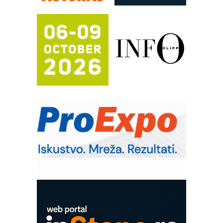
(Shelf-Ready) omotnice
Potpuna efikasnost bez složenih
sistema
Trajna oznaka kao dugoročna korist
Bezbednost na prvom mestu!
IB BLUMENAUER - više od 40 godina
poverenja u industriji
RMQ-TITAN ADVANCED INDICATOR
– Pametna signalizacija za efikasnije
upravljanje mašinama
Sigurnije ispitivanje transformatora u
solarnim elektranama i vetroparkovima
Pranje točkova na gradilištu- standard
modernog i odgovornog građenja
Proizvodnja iC7 Hybrid 1500 VDC
mrežnog pretvarača sa tečnim
hlađenjem
COMBYPACK