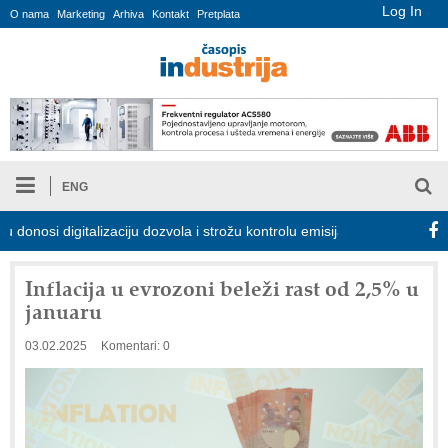
Log In
O nama
Marketing
Arhiva
Kontakt
Pretplata
ENG
si digitalizaciju dozvola i strožu kontrolu emisija
Proizvodnja i
Inflacija u evrozoni beleži rast od 2,5% u
januaru
03.02.2025
Komentari: 0