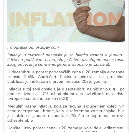
Fotografija od: pixabay.com
Inflacija u evrozoni nastavila je sa blagim rastom u januaru,
2,5% na godišnjem nivou, što je četvrti uzastopni mesec rasta
zbog povećanja cena energenata, saopštio je Eurostat.
U decembru je porast potrošačkih cena u 20 zemalja evrozone
iznosio 2,4%. Analitičari Faktseta očekivali su prosečno
stabilizaciju indikatora u prvom mesecu 2025. godine.
Inflacija u toj zoni dostigla je u septembru najniži nivo u tri i po
godine i iznosila 1,7%, ali od oktobra prelazi ciljanih dva odsto
Evropske centralne banke (ECB).
Međutim bazna inflacija, koja se računa isključenjem kolebljivih
cena energenata i hrane, koja je referentna za stručnjake, bila
je stabilna u januaru i iznosila 2,7%, što je nepromenjen nivo
od septembra.
Uopšte uzev porast cena u 20 zemalja koje dele jedinstvenu