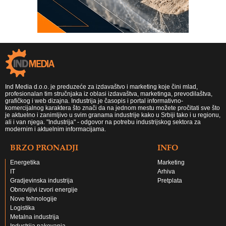
Ind Media d.o.o. je preduzeće za izdavaštvo i marketing koje čini mlad,
profesionalan tim stručnjaka iz oblasi izdavaštva, marketinga, prevodilaštva,
grafičkog i web dizajna. Industrija je časopis i portal informativno-
komercijalnog karaktera što znači da na jednom mestu možete pročitati sve što
je aktuelno i zanimljivo u svim granama industrije kako u Srbiji tako i u regionu,
ali i van njega. "Industrija" - odgovor na potrebu industrijskog sektora za
modernim i aktuelnim informacijama.
BRZO PRONADJI
INFO
Energetika
Marketing
IT
Arhiva
Gradjevinska industrija
Pretplata
Obnovljivi izvori energije
Nove tehnologije
Logistika
Metalna industrija