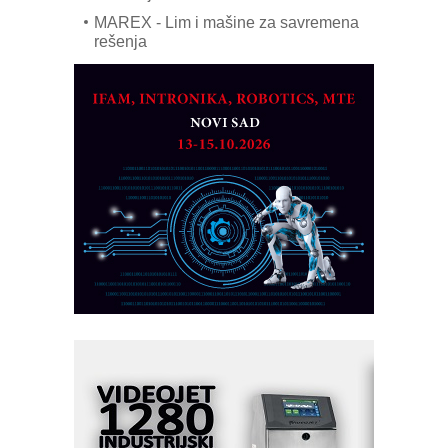
MAREX - Lim i mašine za savremena
rešenja
Marcom-plast d.o.o.- vaš pouzdan
partner
CTO - Prilagodite svoju toplinsku
obradu!
Razvoj asortimanskog pravca MINI-
PLC AKYTEC
AUKOM: Svetski standard metrologije
dostupan u Srbiji
MOTOMAN – NEXT-Robotika vođena
veštačkom inteligencijom
I.SAFE MOBILE revolucioniše
industrijsku automatizaciju
pionirskimmobile operator PANEL-OM
Fleksibilno stezanje i brzo
podešavanje u proizvodnji prototipova
KIP KOP – napredna rešenja za
savremene industrijske i logističke