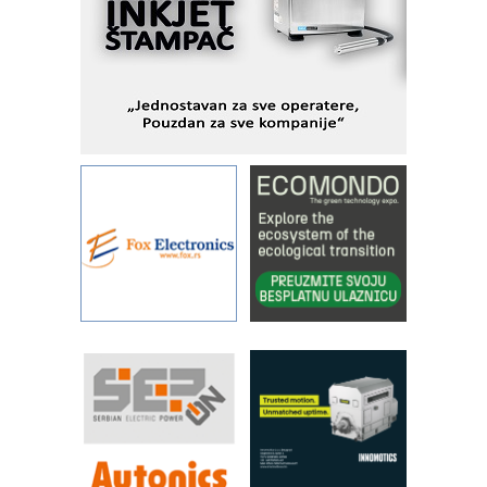
objekte
Alba d.o.o. – 35 godina preciznosti u
metrologiji i pametnim dozirnim
rešenjima
IBeRTIM - oprema za ispitivanje
kontrole kvaliteta
STAUFF – Komponente koje
povećavaju pouzdanost hidrauličkih
sistema
YAMADA pumpe – japanska
pouzdanost u transferu fluida
Filtration Group Industrial – Napredna
rešenja za filtraciju u hidrauličkim i
procesnim sistemima
RILINEX kompanije Rittal
FANUC: Najbolje za vašu pametnu
automatizaciju
Efikasno upravljanje energijom
Automatizacija pakovanja · Display