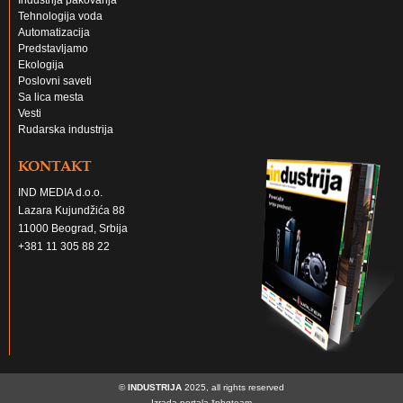
Industrija pakovanja
Tehnologija voda
Automatizacija
Predstavljamo
Ekologija
Poslovni saveti
Sa lica mesta
Vesti
Rudarska industrija
KONTAKT
IND MEDIA d.o.o.
Lazara Kujundžića 88
11000 Beograd, Srbija
+381 11 305 88 22
©
INDUSTRIJA
2025, all rights reserved
Izrada portala
*nbgteam