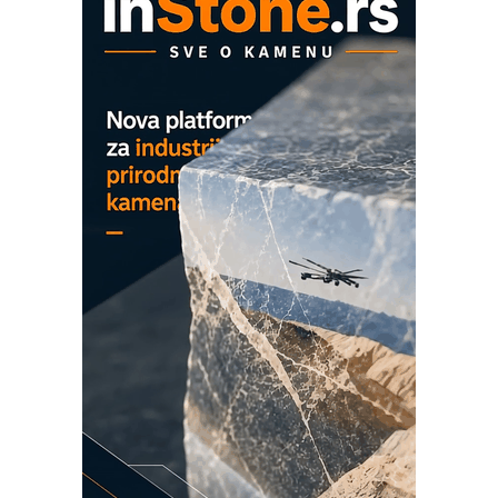
EVOKS Maintenance Management
ROSA i SCHUNK podižu proizvodnju
na viši nivo
Detekcija različitih oblika