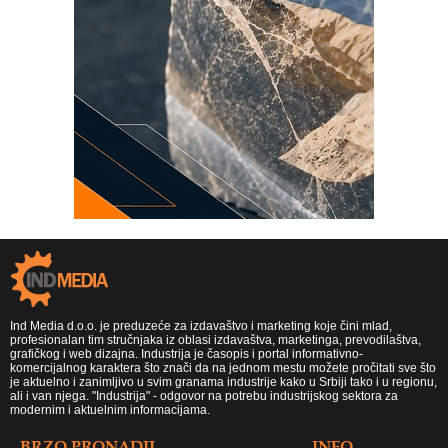
Ind Media d.o.o. je preduzeće za izdavaštvo i marketing koje čini mlad,
profesionalan tim stručnjaka iz oblasi izdavaštva, marketinga, prevodilaštva,
grafičkog i web dizajna. Industrija je časopis i portal informativno-
komercijalnog karaktera što znači da na jednom mestu možete pročitati sve što
je aktuelno i zanimljivo u svim granama industrije kako u Srbiji tako i u regionu,
ali i van njega. "Industrija" - odgovor na potrebu industrijskog sektora za
modernim i aktuelnim informacijama.
BRZO PRONADJI
INFO