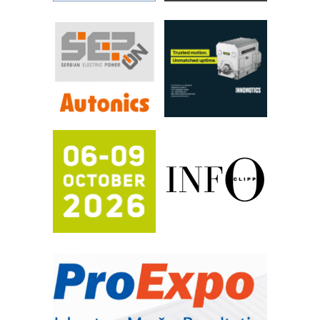
Efikasno upravljanje energijom
Automatizacija pakovanja · Display
(Shelf-Ready) omotnice
Proizvodnja iC7 Hybrid 1500 VDC
mrežnog pretvarača sa tečnim
hlađenjem
Potpuna efikasnost bez složenih
sistema
Trajna oznaka kao dugoročna korist
Bezbednost na prvom mestu!
IB BLUMENAUER - više od 40 godina
poverenja u industriji
COMBYPACK
RMQ-TITAN ADVANCED INDICATOR
– Pametna signalizacija za efikasnije
upravljanje mašinama
Sigurnije ispitivanje transformatora u
solarnim elektranama i vetroparkovima