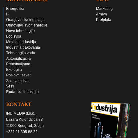
Energetika
Marketing
IT
Arhiva
Gradjevinska industrija
Pretplata
Obnovljivi izvori energije
Nove tehnologije
Logistika
Metalna industrija
Industrija pakovanja
Tehnologija voda
Automatizacija
Predstavljamo
Ekologija
Poslovni saveti
Sa lica mesta
Vesti
Rudarska industrija
KONTAKT
IND MEDIA d.o.o.
Lazara Kujundžića 88
11000 Beograd, Srbija
+381 11 305 88 22