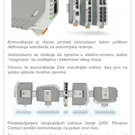
Komunikacija je danas postala neizostavni faktor prilikom
definisanja standarda za industrijska rešenja.
Jednostavno se očekuje da oprema u elektro-ormanu stalno
“razgovara“ sa uređajima i sistemima višeg nivoa.
Osnovu te komunikacije čine industrijski svičevi, kao prvi na
spisku aktivne mrežne opreme.
Predstavljanjem neupravljivih svičeva Serije 1000, Phoenix
Contact podiže komunikaciju na jedan novi nivo.