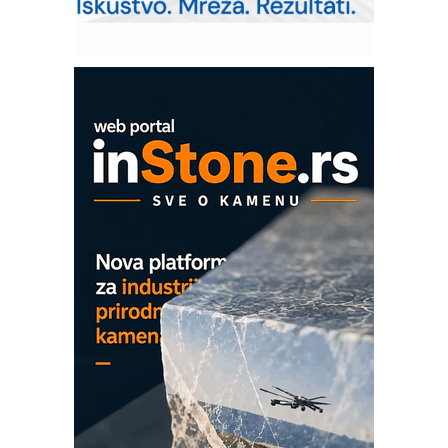
Pranje točkova na gradilištu- standard
modernog i odgovornog građenja
ROSA i SCHUNK podižu proizvodnju
na viši nivo
Detekcija različitih oblika
MAREX - Lim i mašine za savremena
rešenja
Marcom-plast d.o.o.- vaš pouzdan
partner
CTO - Prilagodite svoju toplinsku
obradu!