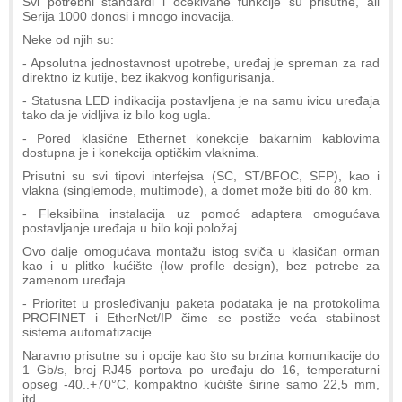
Svi potrebni standardi i očekivane funkcije su prisutne, ali
Serija 1000 donosi i mnogo inovacija.
Neke od njih su:
- Apsolutna jednostavnost upotrebe, uređaj je spreman za rad
direktno iz kutije, bez ikakvog konfigurisanja.
- Statusna LED indikacija postavljena je na samu ivicu uređaja
tako da je vidljiva iz bilo kog ugla.
- Pored klasične Ethernet konekcije bakarnim kablovima
dostupna je i konekcija optičkim vlaknima.
Prisutni su svi tipovi interfejsa (SC, ST/BFOC, SFP), kao i
vlakna (singlemode, multimode), a domet može biti do 80 km.
- Fleksibilna instalacija uz pomoć adaptera omogućava
postavljanje uređaja u bilo koji položaj.
Ovo dalje omogućava montažu istog sviča u klasičan orman
kao i u plitko kućište (low profile design), bez potrebe za
zamenom uređaja.
- Prioritet u prosleđivanju paketa podataka je na protokolima
PROFINET i EtherNet/IP čime se postiže veća stabilnost
sistema automatizacije.
Naravno prisutne su i opcije kao što su brzina komunikacije do
1 Gb/s, broj RJ45 portova po uređaju do 16, temperaturni
opseg -40..+70°C, kompaktno kućište širine samo 22,5 mm,
itd.