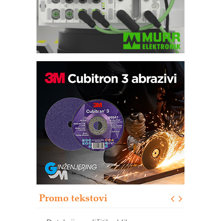
IB BLUMENAUER - više od 40 godina
poverenja u industriji
COMBYPACK
RMQ-TITAN ADVANCED INDICATOR
– Pametna signalizacija za efikasnije
upravljanje mašinama
Sigurnije ispitivanje transformatora u
solarnim elektranama i vetroparkovima
Pranje točkova na gradilištu- standard
modernog i odgovornog građenja
Promo tekstovi
ROSA i SCHUNK podižu proizvodnju
na viši nivo