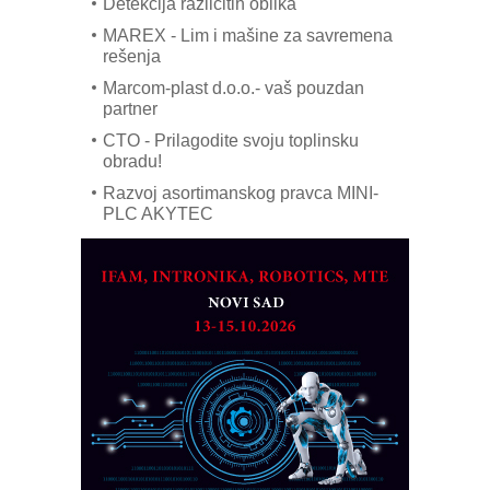
Detekcija različitih oblika
MAREX - Lim i mašine za savremena
rešenja
Marcom-plast d.o.o.- vaš pouzdan
partner
CTO - Prilagodite svoju toplinsku
obradu!
Razvoj asortimanskog pravca MINI-
PLC AKYTEC
AUKOM: Svetski standard metrologije
dostupan u Srbiji
MOTOMAN – NEXT-Robotika vođena
veštačkom inteligencijom
I.SAFE MOBILE revolucioniše
industrijsku automatizaciju
pionirskimmobile operator PANEL-OM
Fleksibilno stezanje i brzo
podešavanje u proizvodnji prototipova
KIP KOP – napredna rešenja za