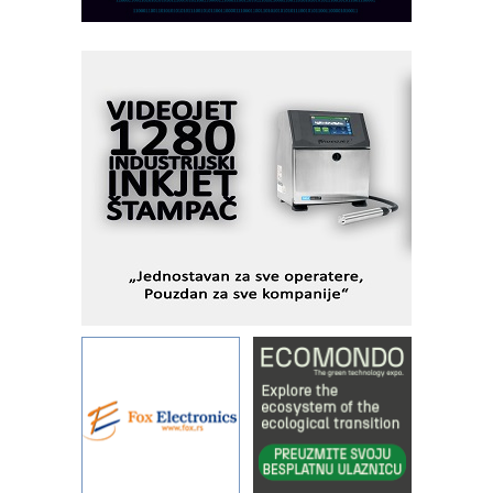
savremene industrijske i logističke
objekte
Alba d.o.o. – 35 godina preciznosti u
metrologiji i pametnim dozirnim
rešenjima
IBeRTIM - oprema za ispitivanje
kontrole kvaliteta
STAUFF – Komponente koje
povećavaju pouzdanost hidrauličkih
sistema
YAMADA pumpe – japanska
pouzdanost u transferu fluida
Filtration Group Industrial – Napredna
rešenja za filtraciju u hidrauličkim i
procesnim sistemima
Art Utopia Studio – vizuelne priče
industrije i biznisa
RILINEX kompanije Rittal
FANUC: Najbolje za vašu pametnu
automatizaciju