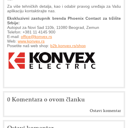
Za više tehničkih detalja, kao i odabir pravog uređaja za Vašu
aplikaciju kontaktirajte nas.
Ekskluzivni zastupnik brenda Phoenix Contact za tržište
Srbije:
Autoput za Novi Sad 110b, 11080 Beograd, Zemun
Telefon: +381 11 4145 900
E-mail:
office@konvex.rs
Web:
www.konvex.rs
Posetite naš web shop:
b2b.konvex.rs/shop
0 Komentara o ovom članku
Ostavi komentar
Ostavi komentar