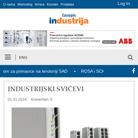
Log In
O nama
Marketing
Arhiva
Kontakt
Pretplata
ENG
 za primaoce na terotoriji SAD
ROSA i SCHUNK podižu proizvodnju
INDUSTRIJSKI SVIČEVI
01.01.2024
Komentari: 0