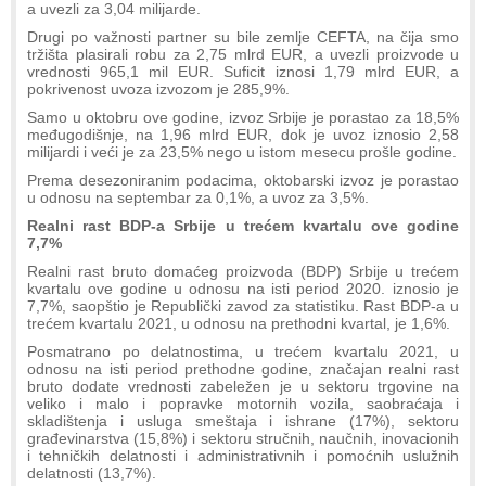
a uvezli za 3,04 milijarde.
Drugi po važnosti partner su bile zemlje CEFTA, na čija smo
tržišta plasirali robu za 2,75 mlrd EUR, a uvezli proizvode u
vrednosti 965,1 mil EUR. Suficit iznosi 1,79 mlrd EUR, a
pokrivenost uvoza izvozom je 285,9%.
Samo u oktobru ove godine, izvoz Srbije je porastao za 18,5%
međugodišnje, na 1,96 mlrd EUR, dok je uvoz iznosio 2,58
milijardi i veći je za 23,5% nego u istom mesecu prošle godine.
Prema desezoniranim podacima, oktobarski izvoz je porastao
u odnosu na septembar za 0,1%, a uvoz za 3,5%.
Realni rast BDP-a Srbije u trećem kvartalu ove godine
7,7%
Realni rast bruto domaćeg proizvoda (BDP) Srbije u trećem
kvartalu ove godine u odnosu na isti period 2020. iznosio je
7,7%, saopštio je Republički zavod za statistiku. Rast BDP-a u
trećem kvartalu 2021, u odnosu na prethodni kvartal, je 1,6%.
Posmatrano po delatnostima, u trećem kvartalu 2021, u
odnosu na isti period prethodne godine, značajan realni rast
bruto dodate vrednosti zabeležen je u sektoru trgovine na
veliko i malo i popravke motornih vozila, saobraćaja i
skladištenja i usluga smeštaja i ishrane (17%), sektoru
građevinarstva (15,8%) i sektoru stručnih, naučnih, inovacionih
i tehničkih delatnosti i administrativnih i pomoćnih uslužnih
delatnosti (13,7%).