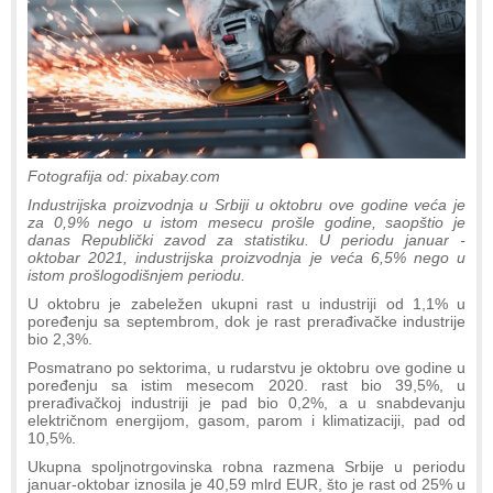
Fotografija od: pixabay.com
Industrijska proizvodnja u Srbiji u oktobru ove godine veća je
za 0,9% nego u istom mesecu prošle godine, saopštio je
danas Republički zavod za statistiku. U periodu januar -
oktobar 2021, industrijska proizvodnja je veća 6,5% nego u
istom prošlogodišnjem periodu.
U oktobru je zabeležen ukupni rast u industriji od 1,1% u
poređenju sa septembrom, dok je rast prerađivačke industrije
bio 2,3%.
Posmatrano po sektorima, u rudarstvu je oktobru ove godine u
poređenju sa istim mesecom 2020. rast bio 39,5%, u
prerađivačkoj industriji je pad bio 0,2%, a u snabdevanju
električnom energijom, gasom, parom i klimatizaciji, pad od
10,5%.
Ukupna spoljnotrgovinska robna razmena Srbije u periodu
januar-oktobar iznosila je 40,59 mlrd EUR, što je rast od 25% u