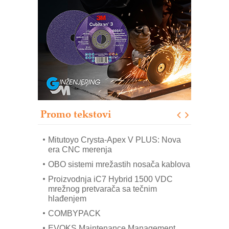
Automatizacija pakovanja · Display
(Shelf-Ready) omotnice
Potpuna efikasnost bez složenih
sistema
Trajna oznaka kao dugoročna korist
Bezbednost na prvom mestu!
IB BLUMENAUER - više od 40 godina
poverenja u industriji
Promo tekstovi
Art Utopia Studio – vizuelne priče
industrije i biznisa
Mitutoyo Crysta-Apex V PLUS: Nova
era CNC merenja
OBO sistemi mrežastih nosača kablova
Proizvodnja iC7 Hybrid 1500 VDC
mrežnog pretvarača sa tečnim
hlađenjem
COMBYPACK
EVOKS Maintenance Management