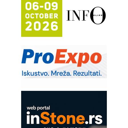
FANUC: Najbolje za vašu pametnu
automatizaciju
Efikasno upravljanje energijom
Automatizacija pakovanja · Display
(Shelf-Ready) omotnice
Potpuna efikasnost bez složenih
sistema
Trajna oznaka kao dugoročna korist
Bezbednost na prvom mestu!
IB BLUMENAUER - više od 40 godina
poverenja u industriji
Art Utopia Studio – vizuelne priče
industrije i biznisa
Mitutoyo Crysta-Apex V PLUS: Nova
era CNC merenja
OBO sistemi mrežastih nosača kablova
Proizvodnja iC7 Hybrid 1500 VDC
mrežnog pretvarača sa tečnim
hlađenjem