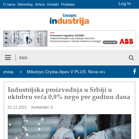
Log In
O nama
Marketing
Arhiva
Kontakt
Pretplata
ENG
a
Mitutoyo Crysta-Apex V PLUS: Nova era CNC merenja
O
Industrijska proizvodnja u Srbiji u
oktobru veća 0,9% nego pre godinu dana
01.12.2021
Komentari: 0