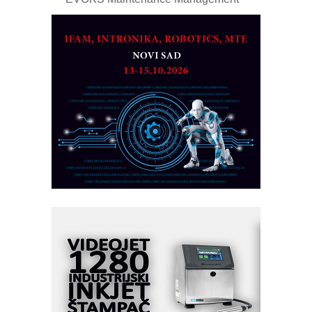
ROSA i SCHUNK podižu proizvodnju
na viši nivo
Detekcija različitih oblika
MAREX - Lim i mašine za savremena
rešenja
Marcom-plast d.o.o.- vaš pouzdan
partner
CTO - Prilagodite svoju toplinsku
obradu!
Razvoj asortimanskog pravca MINI-
PLC AKYTEC
AUKOM: Svetski standard metrologije
dostupan u Srbiji
MOTOMAN – NEXT-Robotika vođena
veštačkom inteligencijom
I.SAFE MOBILE revolucioniše
industrijsku automatizaciju
pionirskimmobile operator PANEL-OM