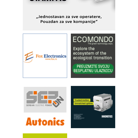
Fleksibilno stezanje i brzo
podešavanje u proizvodnji prototipova
KIP KOP – napredna rešenja za
savremene industrijske i logističke
objekte
Alba d.o.o. – 35 godina preciznosti u
metrologiji i pametnim dozirnim
rešenjima
IBeRTIM - oprema za ispitivanje
kontrole kvaliteta
STAUFF – Komponente koje
povećavaju pouzdanost hidrauličkih
sistema
YAMADA pumpe – japanska
pouzdanost u transferu fluida
Filtration Group Industrial – Napredna
rešenja za filtraciju u hidrauličkim i
procesnim sistemima
RILINEX kompanije Rittal