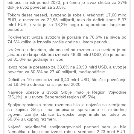
odnosu na isti period 2020, pri čemu je izvoz skočio za 27%
dok je uvoz povećan za 23,5%.
Tokom deset meseci, izvezeno je robe u vrednosti 17,60 mlrd
EUR, a uvezeno za 22,98 milijardi, tako da deficit iznosi 5,37
mlrd EUR, i veći je za 13,2% nego u uporednom lanjskom
periodu.
Pokrivenost uvoza izvozom je porasla na 76,6% sa nivoa od
74,6% koliko je iznosila prošle godine u istom periodu.
Izraženo u dolarima, ukupna robna razmena sa svetom je od
janaura do kraja oktobra iznosila 48,39 mlrd USD, što je porast
od 31,8% na godišnjem nivou.
Izvoz robe je porastao za 33,8% na 20,99 mlrd USD, a uvoz je
povećan za 30,3% na 27,40 milijardi, međugodišnje.
Deficit za 10 meseci iznosi 6,40 mlrd USD, što čini povećanje
od 19,8% u odnosu na isti period 2020.
Najveće učešće u izvozu Srbije imao je Region Vojvodine
(35,1%), a u uvozu Beogradski region (45,5%).
Spoljnotrgovinska robna razmena bila je najveća sa zemljama
sa kojima Srbija ima potpisane sporazume o slobodnoj
trgovini. Zemlje članice Evropske unije imale su udeo od
60,8% u ukupnoj razmeni.
Najveći pojedinačni spoljnotrgovinski partneri nam je bila
Nemačka, u koju smo izvezli robu u vrednosti 2,23 mlrd EUR,