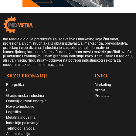
Ind Media d.o.o. je preduzeće za izdavaštvo i marketing koje čini mlad,
profesionalan tim stručnjaka iz oblasi izdavaštva, marketinga, prevodilaštva,
grafičkog i web dizajna. Industrija je časopis i portal informativno-
komercijalnog karaktera što znači da na jednom mestu možete pročitati sve što
je aktuelno i zanimljivo u svim granama industrije kako u Srbiji tako i u regionu,
ali i van njega. "Industrija" - odgovor na potrebu industrijskog sektora za
modernim i aktuelnim informacijama.
BRZO PRONADJI
INFO
Energetika
Marketing
IT
Arhiva
Gradjevinska industrija
Pretplata
Obnovljivi izvori energije
Nove tehnologije
Logistika
Metalna industrija
Industrija pakovanja
Tehnologija voda
Automatizacija