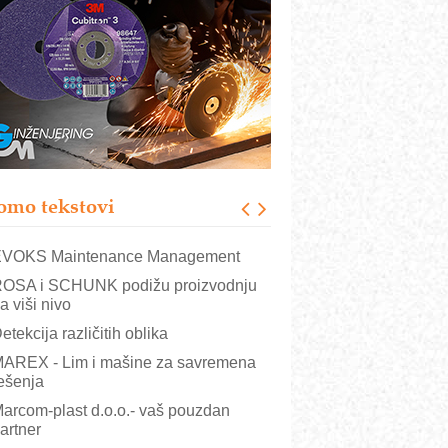
rajna oznaka kao dugoročna korist
ezbednost na prvom mestu!
B BLUMENAUER - više od 40 godina
overenja u industriji
RMQ-TITAN ADVANCED INDICATOR
 Pametna signalizacija za efikasnije
pravljanje mašinama
igurnije ispitivanje transformatora u
olarnim elektranama i vetroparkovima
omo tekstovi
COMBYPACK
VOKS Maintenance Management
OSA i SCHUNK podižu proizvodnju
a viši nivo
etekcija različitih oblika
AREX - Lim i mašine za savremena
ešenja
arcom-plast d.o.o.- vaš pouzdan
artner