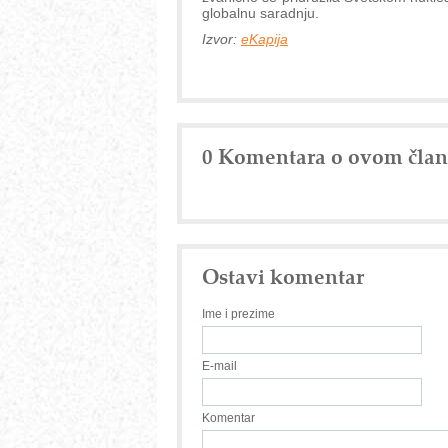
globalnu saradnju.
Izvor:
eKapija
0 Komentara o ovom čla
Ostavi komentar
Ime i prezime
E-mail
Komentar