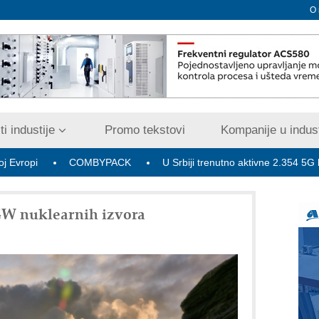
O
i industije
Promo tekstovi
Kompanije u indust
COMBYPACK
U Srbiji trenutno aktivne 2.354 5G bazne radi
 GW nuklearnih izvora