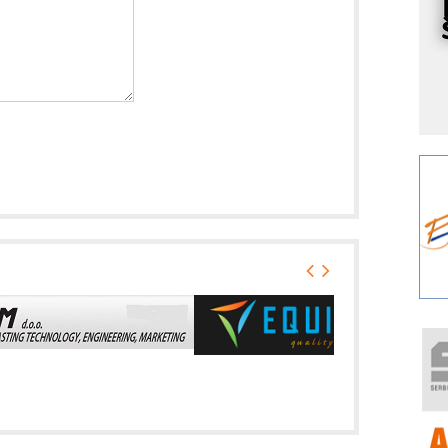
I
k
S
p
s
Y
p
F
r
p
A
i
R
F
a
E
A
(
P