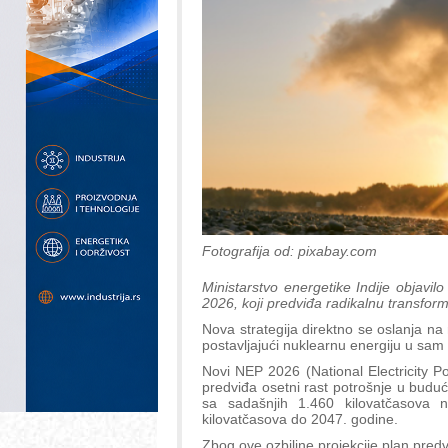
Fotografija od: pixabay.com
Ministarstvo energetike Indije objavilo
2026, koji predviđa radikalnu transfor
Nova strategija direktno se oslanja n
postavljajući nuklearnu energiju u sa
Novi NEP 2026 (National Electricity Po
predviđa osetni rast potrošnje u buduć
sa sadašnjih 1.460 kilovatčasova 
kilovatčasova do 2047. godine.
Zbog ove ozbiljne projekcije plan pred