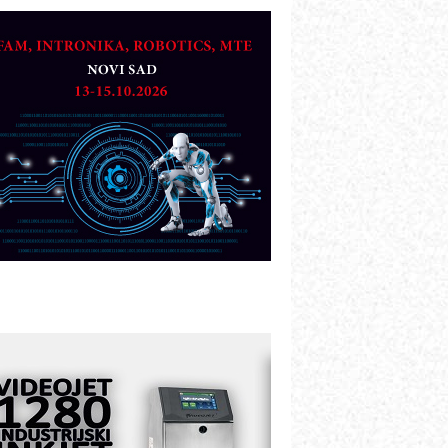
TO - Prilagodite svoju toplinsku
bradu!
azvoj asortimanskog pravca MINI-
PLC AKYTEC
UKOM: Svetski standard metrologije
ostupan u Srbiji
OTOMAN – NEXT-Robotika vođena
eštačkom inteligencijom
.SAFE MOBILE revolucioniše
ndustrijsku automatizaciju
ionirskimmobile operator PANEL-OM
leksibilno stezanje i brzo
odešavanje u proizvodnji prototipova
IP KOP – napredna rešenja za
avremene industrijske i logističke
bjekte
lba d.o.o. – 35 godina preciznosti u
etrologiji i pametnim dozirnim
ešenjima