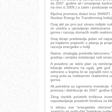
do 2047. godine ali i smanjenje karbo
na nivo iz 2005.) a zatim i postizanje 
Ključna promena dolazi kroz SHANTI 
Nuclear Energy for Transforming India
Ovaj akt po prvi put otvara indijski n
im učešće u upravljanju elektranama i
goriva i razvoju domaćih malih reakto
Ovaj dizajn predstavlja jedan od najzan
pa hajdemo pojasniti: u pitanju je proj
razvoja energeike u Indiji.
Naime, strategija predviđa takozvanu "f
gradnja i serijska instalacija) radi sman
A posebno se ističe plan za reinženj
lokacije elektrana na ugalj, gde god 
odnosno u kojima bi se izgradili novi
ovog puta sa nuklearnim reaktorima ume
goriva.
Ali potrebne su ogromene investicije: I
prenosa i distribucije do 2047. godine b
Zbog visokih početnih troškova invest
uspostavljanje posebnih fondova za kli
U sklopu ove "energetske ofanzive
zvanično se pridružila Svetskom nukle