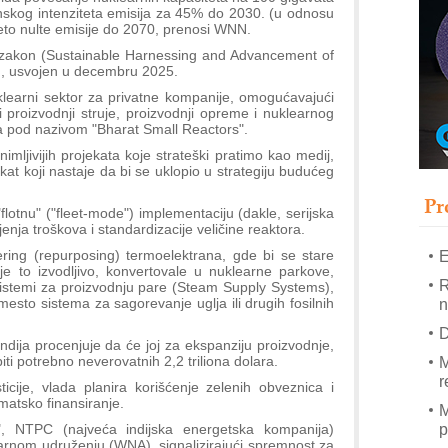
T
nskog intenziteta emisija za 45% do 2030. (u odnosu
neto nulte emisije do 2070, prenosi WNN.
B
zakon (Sustainable Harnessing and Advancement of
I
), usvojen u decembru 2025.
p
uklearni sektor za privatne kompanije, omogućavajući
 proizvodnji struje, proizvodnji opreme i nuklearnog
ra pod nazivom "Bharat Small Reactors".
–
u
imljivijih projekata koje strateški pratimo kao medij,
ekat koji nastaje da bi se uklopio u strategiju budućeg
S
s
Pr
lotnu" ("fleet-mode") implementaciju (dakle, serijska
jenja troškova i standardizacije veličine reaktora.
ering (repurposing) termoelektrana, gde bi se stare
E
je to izvodljivo, konvertovale u nuklearne parkove,
R
 sistemi za proizvodnju pare (Steam Supply Systems),
sto sistema za sagorevanje uglja ili drugih fosilnih
n
D
ndija procenjuje da će joj za ekspanziju proizvodnje,
iti potrebno neverovatnih 2,2 triliona dolara.
M
r
icije, vlada planira korišćenje zelenih obveznica i
matsko finansiranje.
M
p
", NTPC (najveća indijska energetska kompanija)
arnom udruženju (WNA), signalizirajući spremnost za