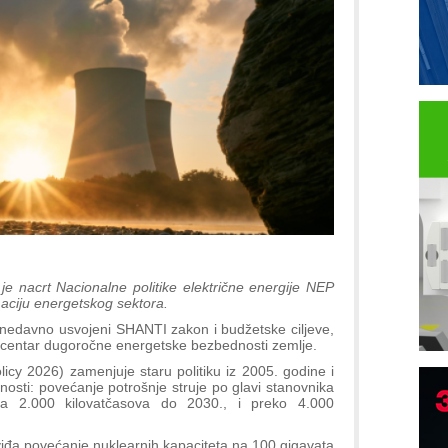
 je nacrt Nacionalne politike električne energije NEP
maciju energetskog sektora.
a nedavno usvojeni SHANTI zakon i budžetske ciljeve,
m centar dugoročne energetske bezbednosti zemlje.
licy 2026) zamenjuje staru politiku iz 2005. godine i
nosti: povećanje potrošnje struje po glavi stanovnika
na 2.000 kilovatčasova do 2030., i preko 4.000
viđa povećanje nuklearnih kapaciteta na 100 gigavata