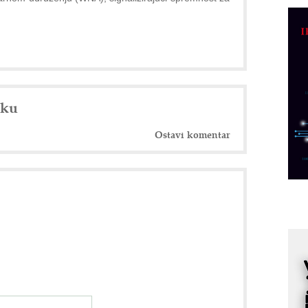
C
o
R
A
d
nku
M
v
Ostavi komentar
I
i
p
F
p
K
s
o
A
m
r