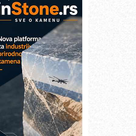
AREX - Lim i mašine za savremena
ešenja