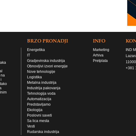
BRZO PRONADJI
INFO
KO
Energetika
Marketing
IND M
IT
Arhiva
Lazar
Gradjevinska industrija
Pretplata
11000
jaka
Obnovljivi izvori energije
+381 
al
Nove tehnologije
 na
Logistika
i
Metalna industrija
 tako
a
Industrija pakovanja
lnim
Tehnologija voda
Automatizacija
Predstavljamo
Ekologija
Poslovni saveti
Sa lica mesta
Vesti
Rudarska industrija