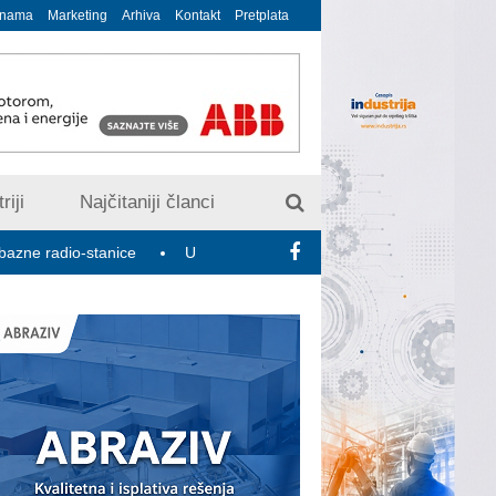
 nama
Marketing
Arhiva
Kontakt
Pretplata
riji
Najčitaniji članci
o-stanice
U susret 15. Savetovanju o elektrodistributivnim mrež