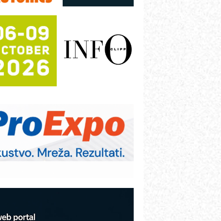
režnog pretvarača sa tečnim
lađenjem
otpuna efikasnost bez složenih
istema
rajna oznaka kao dugoročna korist
ezbednost na prvom mestu!
B BLUMENAUER - više od 40 godina
overenja u industriji
RMQ-TITAN ADVANCED INDICATOR
 Pametna signalizacija za efikasnije
pravljanje mašinama
igurnije ispitivanje transformatora u
olarnim elektranama i vetroparkovima
COMBYPACK
VOKS Maintenance Management
OSA i SCHUNK podižu proizvodnju
a viši nivo
etekcija različitih oblika