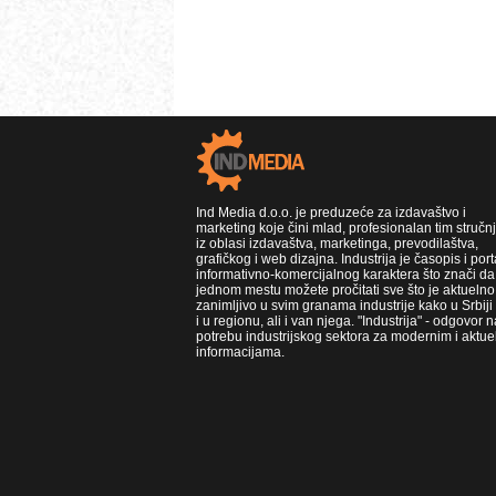
Ind Media d.o.o. je preduzeće za izdavaštvo i
marketing koje čini mlad, profesionalan tim stručn
iz oblasi izdavaštva, marketinga, prevodilaštva,
grafičkog i web dizajna. Industrija je časopis i port
informativno-komercijalnog karaktera što znači da
jednom mestu možete pročitati sve što je aktuelno 
zanimljivo u svim granama industrije kako u Srbiji
i u regionu, ali i van njega. "Industrija" - odgovor n
potrebu industrijskog sektora za modernim i aktue
informacijama.