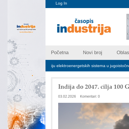
Log In
Početna
Novi broj
Oblast
učna za stabilizaciju elektroenergetskih sistema u jugoistočnoj Evropi
Indija do 2047. cilja 100
03.02.2026
Komentari: 0