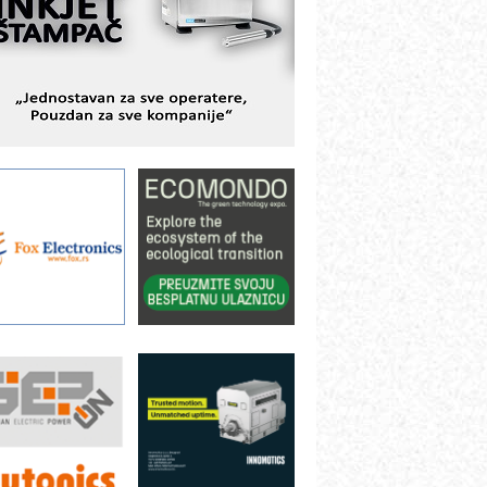
BeRTIM - oprema za ispitivanje
ontrole kvaliteta
TAUFF – Komponente koje
ovećavaju pouzdanost hidrauličkih
istema
AMADA pumpe – japanska
ouzdanost u transferu fluida
iltration Group Industrial – Napredna
ešenja za filtraciju u hidrauličkim i
rocesnim sistemima
rt Utopia Studio – vizuelne priče
ndustrije i biznisa
ILINEX kompanije Rittal
ANUC: Najbolje za vašu pametnu
utomatizaciju
fikasno upravljanje energijom
utomatizacija pakovanja · Display
Shelf-Ready) omotnice
roizvodnja iC7 Hybrid 1500 VDC