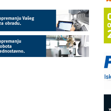
m
h
P
s
T
B
I
p
–
u
S
s
E
R
n
D