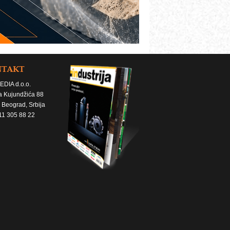
NTAKT
EDIA d.o.o.
a Kujundžića 88
 Beograd, Srbija
11 305 88 22