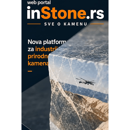
Proizvodnja iC7 Hybrid 1500 VDC
mrežnog pretvarača sa tečnim
hlađenjem
COMBYPACK
EVOKS Maintenance Management