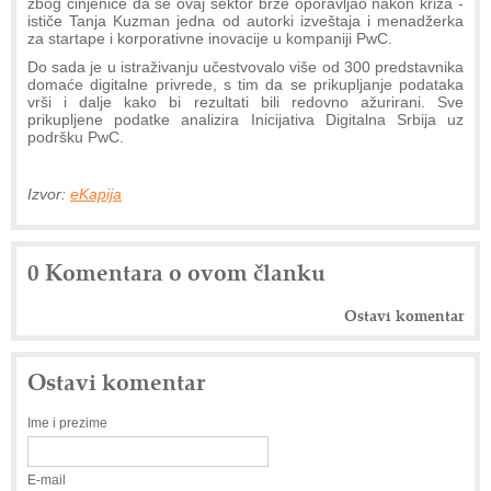
zbog činjenice da se ovaj sektor brže oporavljao nakon kriza -
ističe Tanja Kuzman jedna od autorki izveštaja i menadžerka
za startape i korporativne inovacije u kompaniji PwC.
Do sada je u istraživanju učestvovalo više od 300 predstavnika
domaće digitalne privrede, s tim da se prikupljanje podataka
vrši i dalje kako bi rezultati bili redovno ažurirani. Sve
prikupljene podatke analizira Inicijativa Digitalna Srbija uz
podršku PwC.
Izvor:
eKapija
0 Komentara o ovom članku
Ostavi komentar
Ostavi komentar
Ime i prezime
E-mail