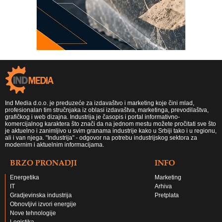
Ind Media d.o.o. je preduzeće za izdavaštvo i marketing koje čini mlad,
profesionalan tim stručnjaka iz oblasi izdavaštva, marketinga, prevodilaštva,
grafičkog i web dizajna. Industrija je časopis i portal informativno-
komercijalnog karaktera što znači da na jednom mestu možete pročitati sve što
je aktuelno i zanimljivo u svim granama industrije kako u Srbiji tako i u regionu,
ali i van njega. "Industrija" - odgovor na potrebu industrijskog sektora za
modernim i aktuelnim informacijama.
BRZO PRONADJI
INFO
Energetika
Marketing
IT
Arhiva
Gradjevinska industrija
Pretplata
Obnovljivi izvori energije
Nove tehnologije