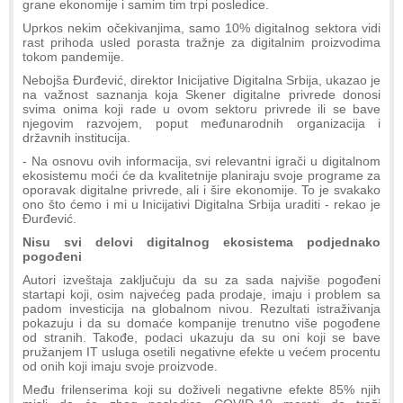
grane ekonomije i samim tim trpi posledice.
Uprkos nekim očekivanjima, samo 10% digitalnog sektora vidi
rast prihoda usled porasta tražnje za digitalnim proizvodima
tokom pandemije.
Nebojša Đurđević, direktor Inicijative Digitalna Srbija, ukazao je
na važnost saznanja koja Skener digitalne privrede donosi
svima onima koji rade u ovom sektoru privrede ili se bave
njegovim razvojem, poput međunarodnih organizacija i
državnih institucija.
- Na osnovu ovih informacija, svi relevantni igrači u digitalnom
ekosistemu moći će da kvalitetnije planiraju svoje programe za
oporavak digitalne privrede, ali i šire ekonomije. To je svakako
ono što ćemo i mi u Inicijativi Digitalna Srbija uraditi - rekao je
Đurđević.
Nisu svi delovi digitalnog ekosistema podjednako
pogođeni
Autori izveštaja zaključuju da su za sada najviše pogođeni
startapi koji, osim najvećeg pada prodaje, imaju i problem sa
padom investicija na globalnom nivou. Rezultati istraživanja
pokazuju i da su domaće kompanije trenutno više pogođene
od stranih. Takođe, podaci ukazuju da su oni koji se bave
pružanjem IT usluga osetili negativne efekte u većem procentu
od onih koji imaju svoje proizvode.
Među frilenserima koji su doživeli negativne efekte 85% njih