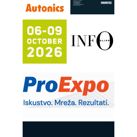
RILINEX kompanije Rittal
FANUC: Najbolje za vašu pametnu
automatizaciju
Efikasno upravljanje energijom
Automatizacija pakovanja · Display
(Shelf-Ready) omotnice
Potpuna efikasnost bez složenih
sistema
Trajna oznaka kao dugoročna korist
Bezbednost na prvom mestu!
IB BLUMENAUER - više od 40 godina
poverenja u industriji
RMQ-TITAN ADVANCED INDICATOR
– Pametna signalizacija za efikasnije
upravljanje mašinama
Mitutoyo Crysta-Apex V PLUS: Nova
era CNC merenja
OBO sistemi mrežastih nosača kablova