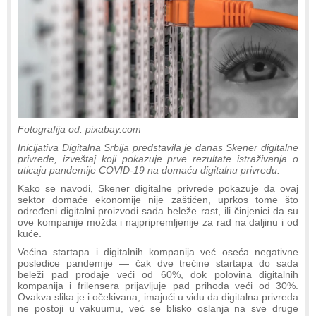
Fotografija od: pixabay.com
Inicijativa Digitalna Srbija predstavila je danas Skener digitalne
privrede, izveštaj koji pokazuje prve rezultate istraživanja o
uticaju pandemije COVID-19 na domaću digitalnu privredu.
Kako se navodi, Skener digitalne privrede pokazuje da ovaj
sektor domaće ekonomije nije zaštićen, uprkos tome što
određeni digitalni proizvodi sada beleže rast, ili činjenici da su
ove kompanije možda i najpripremljenije za rad na daljinu i od
kuće.
Većina startapa i digitalnih kompanija već oseća negativne
posledice pandemije — čak dve trećine startapa do sada
beleži pad prodaje veći od 60%, dok polovina digitalnih
kompanija i frilensera prijavljuje pad prihoda veći od 30%.
Ovakva slika je i očekivana, imajući u vidu da digitalna privreda
ne postoji u vakuumu, već se blisko oslanja na sve druge