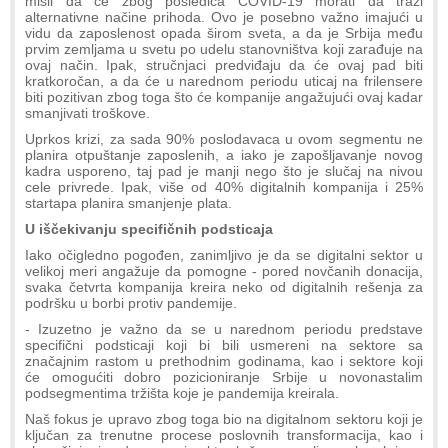
misli da će zbog posledica COVID-19 morati da traži
alternativne načine prihoda. Ovo je posebno važno imajući u
vidu da zaposlenost opada širom sveta, a da je Srbija među
prvim zemljama u svetu po udelu stanovništva koji zarađuje na
ovaj način. Ipak, stručnjaci predviđaju da će ovaj pad biti
kratkoročan, a da će u narednom periodu uticaj na frilensere
biti pozitivan zbog toga što će kompanije angažujući ovaj kadar
smanjivati troškove.
Uprkos krizi, za sada 90% poslodavaca u ovom segmentu ne
planira otpuštanje zaposlenih, a iako je zapošljavanje novog
kadra usporeno, taj pad je manji nego što je slučaj na nivou
cele privrede. Ipak, više od 40% digitalnih kompanija i 25%
startapa planira smanjenje plata.
U iščekivanju specifičnih podsticaja
Iako očigledno pogođen, zanimljivo je da se digitalni sektor u
velikoj meri angažuje da pomogne - pored novčanih donacija,
svaka četvrta kompanija kreira neko od digitalnih rešenja za
podršku u borbi protiv pandemije.
- Izuzetno je važno da se u narednom periodu predstave
specifični podsticaji koji bi bili usmereni na sektore sa
značajnim rastom u prethodnim godinama, kao i sektore koji
će omogućiti dobro pozicioniranje Srbije u novonastalim
podsegmentima tržišta koje je pandemija kreirala.
Naš fokus je upravo zbog toga bio na digitalnom sektoru koji je
ključan za trenutne procese poslovnih transformacija, kao i