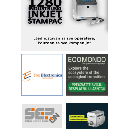
pionirskimmobile operator PANEL-OM
Fleksibilno stezanje i brzo
podešavanje u proizvodnji prototipova
KIP KOP – napredna rešenja za
savremene industrijske i logističke
objekte
Alba d.o.o. – 35 godina preciznosti u
metrologiji i pametnim dozirnim
rešenjima
IBeRTIM - oprema za ispitivanje
kontrole kvaliteta
STAUFF – Komponente koje
povećavaju pouzdanost hidrauličkih
sistema
YAMADA pumpe – japanska
pouzdanost u transferu fluida
Filtration Group Industrial – Napredna
rešenja za filtraciju u hidrauličkim i
procesnim sistemima