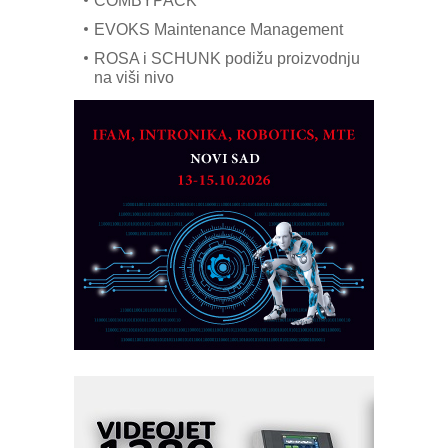
COMBYPACK
EVOKS Maintenance Management
ROSA i SCHUNK podižu proizvodnju
na viši nivo
Detekcija različitih oblika
MAREX - Lim i mašine za savremena
rešenja
Marcom-plast d.o.o.- vaš pouzdan
partner
CTO - Prilagodite svoju toplinsku
obradu!
Razvoj asortimanskog pravca MINI-
PLC AKYTEC
AUKOM: Svetski standard metrologije
dostupan u Srbiji
MOTOMAN – NEXT-Robotika vođena
veštačkom inteligencijom
I.SAFE MOBILE revolucioniše
industrijsku automatizaciju