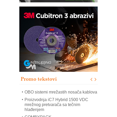
Potpuna efikasnost bez složenih
sistema
Trajna oznaka kao dugoročna korist
Bezbednost na prvom mestu!
IB BLUMENAUER - više od 40 godina
poverenja u industriji
RMQ-TITAN ADVANCED INDICATOR
– Pametna signalizacija za efikasnije
upravljanje mašinama
Promo tekstovi
Mitutoyo Crysta-Apex V PLUS: Nova
era CNC merenja
OBO sistemi mrežastih nosača kablova
Proizvodnja iC7 Hybrid 1500 VDC
mrežnog pretvarača sa tečnim
hlađenjem