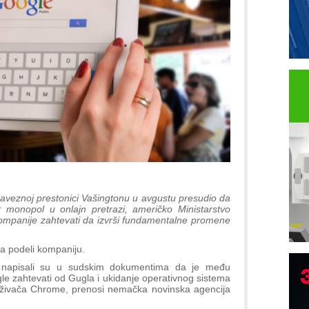
saveznoj prestonici Vašingtonu u avgustu presudio da
 monopol u onlajn pretrazi, američko Ministarstvo
 kompanije zahtevati da izvrši fundamentalne promene
da podeli kompaniju.
je napisali su u sudskim dokumentima da je među
e zahtevati od Gugla i ukidanje operativnog sistema
I
raživača Chrome, prenosi nemačka novinska agencija
p