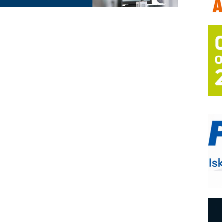
T
B
I
p
–
u
S
s
P
m
R
n
D
M
r