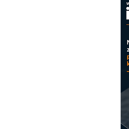
M
p
C
o