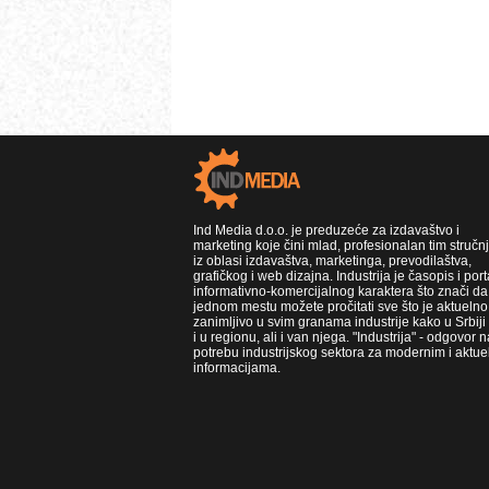
Ind Media d.o.o. je preduzeće za izdavaštvo i
marketing koje čini mlad, profesionalan tim stručn
iz oblasi izdavaštva, marketinga, prevodilaštva,
grafičkog i web dizajna. Industrija je časopis i port
informativno-komercijalnog karaktera što znači da
jednom mestu možete pročitati sve što je aktuelno 
zanimljivo u svim granama industrije kako u Srbiji
i u regionu, ali i van njega. "Industrija" - odgovor n
potrebu industrijskog sektora za modernim i aktue
informacijama.