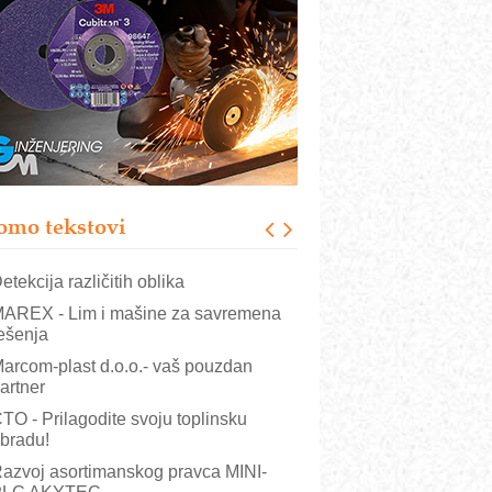
COMBYPACK
RMQ-TITAN ADVANCED INDICATOR
 Pametna signalizacija za efikasnije
pravljanje mašinama
igurnije ispitivanje transformatora u
olarnim elektranama i vetroparkovima
ranje točkova na gradilištu- standard
odernog i odgovornog građenja
omo tekstovi
OSA i SCHUNK podižu proizvodnju
a viši nivo
etekcija različitih oblika
AREX - Lim i mašine za savremena
ešenja
arcom-plast d.o.o.- vaš pouzdan
artner
TO - Prilagodite svoju toplinsku
bradu!
azvoj asortimanskog pravca MINI-