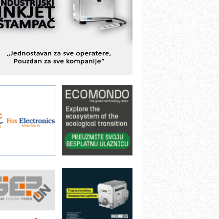
istema
AMADA pumpe – japanska
ouzdanost u transferu fluida
iltration Group Industrial – Napredna
ešenja za filtraciju u hidrauličkim i
rocesnim sistemima
rt Utopia Studio – vizuelne priče
ndustrije i biznisa
ILINEX kompanije Rittal
ANUC: Najbolje za vašu pametnu
utomatizaciju
fikasno upravljanje energijom
utomatizacija pakovanja · Display
Shelf-Ready) omotnice
roizvodnja iC7 Hybrid 1500 VDC
režnog pretvarača sa tečnim
lađenjem
otpuna efikasnost bez složenih
istema