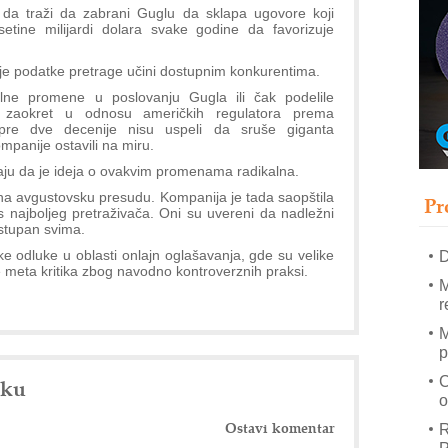
 da traži da zabrani Guglu da sklapa ugovore koji
etine milijardi dolara svake godine da favorizuje
–
oje podatke pretrage učini dostupnim konkurentima.
u
lne promene u poslovanju Gugla ili čak podelile
S
n zaokret u odnosu američkih regulatora prema
pre dve decenije nisu uspeli da sruše giganta
s
panije ostavili na miru.
P
aju da je ideja o ovakvim promenama radikalna.
m
 na avgustovsku presudu. Kompanija je tada saopštila
Pr
R
s najboljeg pretraživača. Oni su uvereni da nadležni
n
stupan svima.
e odluke u oblasti onlajn oglašavanja, gde su velike
D
 meta kritika zbog navodno kontroverznih praksi.
M
r
M
p
C
nku
o
Ostavi komentar
R