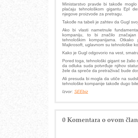
Ministarstvo pravde bi takođe moglo
plaćaju tehnološkom gigantu Epl des
njegove proizvode za pretragu.
Takođe na tabeli je zahtev da Gugl sv
Ako bi vlasti nametnule fundamenta
kompaniju, to bi značilo značaja
tehnološkim kompanijama. Otkako 
Majkrosoft, uglavnom su tehnološke kom
Kako je Gugl odgovorio na vest, smatr
Pored toga, tehnološki gigant se žalio
da odluka suda potvrđuje njihov statu
žele da spreče da pretraživač bude do
Ali presuda bi mogla da utiče na sudsk
tehnološke kompanije takođe dugo bile
Izvor:
SEEbiz
0 Komentara o ovom čla