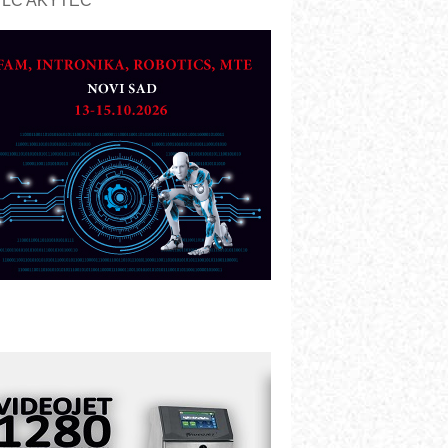
PLC AKYTEC
UKOM: Svetski standard metrologije
ostupan u Srbiji
OTOMAN – NEXT-Robotika vođena
eštačkom inteligencijom
.SAFE MOBILE revolucioniše
ndustrijsku automatizaciju
ionirskimmobile operator PANEL-OM
leksibilno stezanje i brzo
odešavanje u proizvodnji prototipova
IP KOP – napredna rešenja za
avremene industrijske i logističke
bjekte
lba d.o.o. – 35 godina preciznosti u
etrologiji i pametnim dozirnim
ešenjima
BeRTIM - oprema za ispitivanje
ontrole kvaliteta
TAUFF – Komponente koje
ovećavaju pouzdanost hidrauličkih