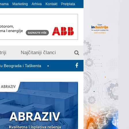
 nama
Marketing
Arhiva
Kontakt
Pretplata
riji
Najčitaniji članci
a i Taškenta
Pošta Srbije i dalje ne prima pošiljke sa robom za p