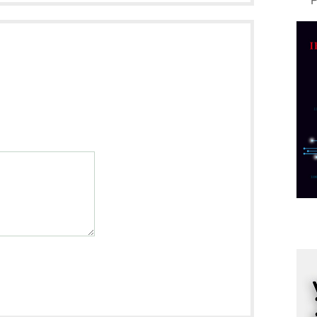
A
d
M
v
I
i
p
F
p
K
s
o
A
m
r
I
k
S
p