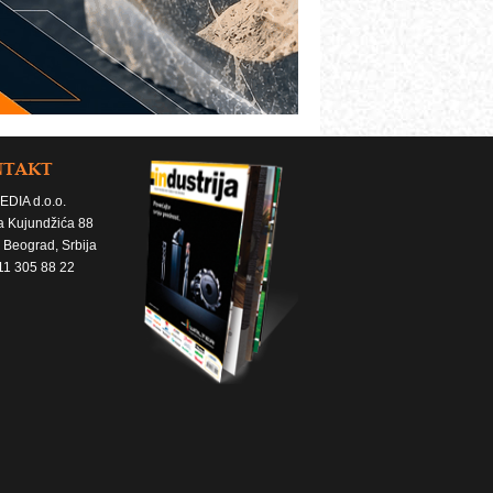
NTAKT
EDIA d.o.o.
a Kujundžića 88
 Beograd, Srbija
11 305 88 22