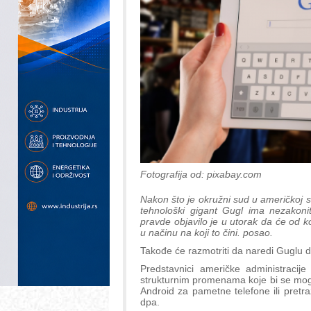
Fotografija od: pixabay.com
Nakon što je okružni sud u američkoj 
tehnološki gigant Gugl ima nezakonit
pravde objavilo je u utorak da će od
u načinu na koji to čini. posao.
Takođe će razmotriti da naredi Guglu 
Predstavnici američke administraci
strukturnim promenama koje bi se mogl
Android za pametne telefone ili pret
dpa.