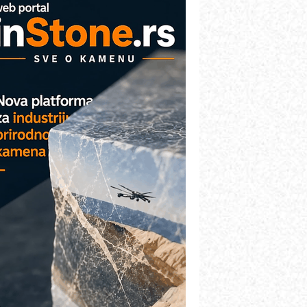
arcom-plast d.o.o.- vaš pouzdan
artner
TO - Prilagodite svoju toplinsku
bradu!