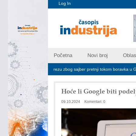
Log In
Početna
Novi broj
Oblast
treba da budu na oprezu zbog sajber pretnji tokom boravka u Grčkoj, up
Hoće li Google biti pode
09.10.2024
Komentari: 0