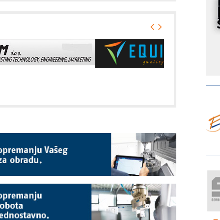
s
Y
p
F
r
p
A
i
R
F
a
E
A
(
P
m
h
P
s