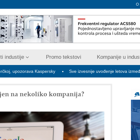
O
i industije
Promo tekstovi
Kompanije u indust
ozorava Kaspersky
Sve izvesnije uvođenje letova između Beograd
ljen na nekoliko kompanija?