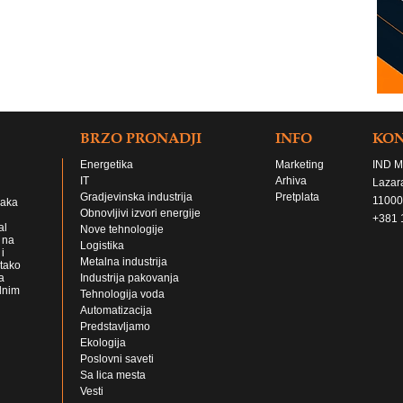
BRZO PRONADJI
INFO
KO
Energetika
Marketing
IND M
IT
Arhiva
Lazar
Gradjevinska industrija
Pretplata
11000
jaka
Obnovljivi izvori energije
+381 
al
Nove tehnologije
 na
Logistika
i
Metalna industrija
 tako
a
Industrija pakovanja
lnim
Tehnologija voda
Automatizacija
Predstavljamo
Ekologija
Poslovni saveti
Sa lica mesta
Vesti