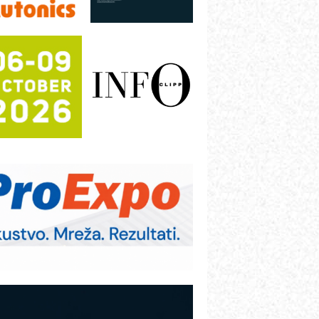
rajna oznaka kao dugoročna korist
ezbednost na prvom mestu!
B BLUMENAUER - više od 40 godina
overenja u industriji
COMBYPACK
RMQ-TITAN ADVANCED INDICATOR
 Pametna signalizacija za efikasnije
pravljanje mašinama
igurnije ispitivanje transformatora u
olarnim elektranama i vetroparkovima
ranje točkova na gradilištu- standard
odernog i odgovornog građenja
OSA i SCHUNK podižu proizvodnju
a viši nivo
etekcija različitih oblika
AREX - Lim i mašine za savremena
ešenja