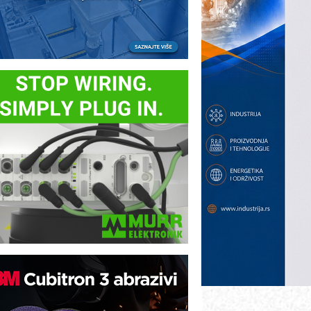
B BLUMENAUER - više od 40 godina
overenja u industriji