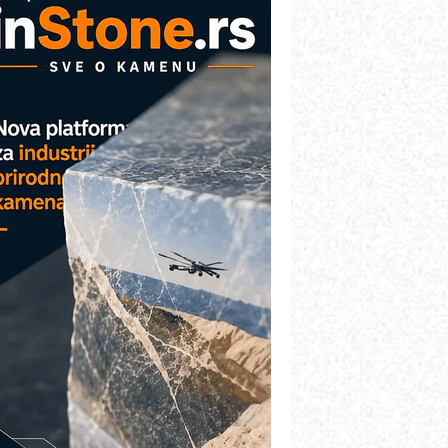
AREX - Lim i mašine za savremena
ešenja