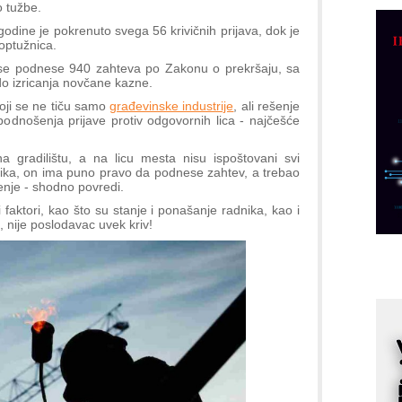
 tužbe.
C
o
dine je pokrenuto svega 56 krivičnih prijava, dok je
optužnica.
R
 se podnese 940 zahteva po Zakonu o prekršaju, sa
do izricanja novčane kazne.
A
ji se ne tiču samo
građevinske industrije
, ali rešenje
d
odnošenja prijave protiv odgovornih lica - najčešće
M
v
 gradilištu, a na licu mesta nisu ispoštovani svi
dnika, on ima puno pravo da podnese zahtev, a trebao
I
enje - shodno povredi.
i
 faktori, kao što su stanje i ponašanje radnika, kao i
p
 nije poslodavac uvek kriv!
F
p
K
s
o
A
m
r