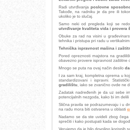
Radi utvrđivanja
poslovne sposobn
Takođe, na radniku je da pre ili t
ukoliko je to slučaj.
Samo neki od pregleda koji se redov
utvrđivanje kvaliteta vida i provera 
Obuke za rad na visini u građevinars
tehnika i pristupa pri radu u vertikaln
Tehnička ispravnost mašina i zašti
Pored opreznosti majstora na gradili
obavezno provere ispravnost zaštitne 
Mnogo se puta na ovaj način desilo
da
I za sam kraj, kompletna oprema u koju
standardizovani i ispravni. Statist
gradilištu
, iako se zvanično ovde ne 
Zadatak nadređenih je da uz sebe im
potencijalnih nezgoda, kako bi im delili
Slična pravila se podrazumevaju i u dr
na radu mora biti ostvarena u oblasti
e
Nadamo se da ste uvideli zbog čega s
sprečiti i kako postupati kada se dogod
Verujemo da je bilo dovoljno korisnih s