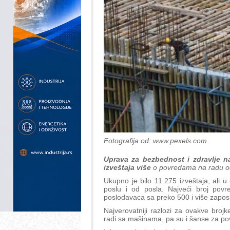
Fotografija od: www.pexels.com
Uprava za bezbednost i zdravlje n
izveštaja više
o povredama na radu od
Ukupno je bilo 11.275 izveštaja, ali
poslu i od posla. Najveći broj povre
poslodavaca sa preko 500 i više zapos
Najverovatniji razlozi za ovakve brojke
radi sa mašinama, pa su i šanse za pov