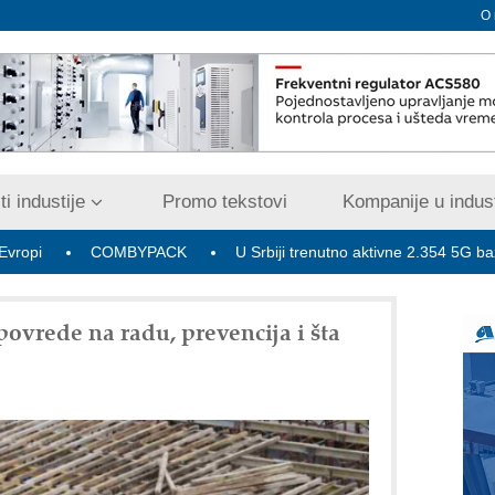
O
i industije
Promo tekstovi
Kompanije u indust
COMBYPACK
U Srbiji trenutno aktivne 2.354 5G bazne radio-sta
povrede na radu, prevencija i šta