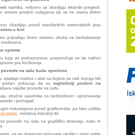
m
osti
radnika, redovno se obavljaju lekarski pregledi.
h
okom smene predoči kolegama da se ne oseća dobro
P
s
no obavljaju pored standardnih sistematskih jesu
šećera u krvi
.
T
tvu pripadaju širem sistemu obuka za savladavanje
B
im sredinama.
I
tne opreme
p
štu koja se podrazumeva, preporučuje se da radnici
opreme pre korišćenja.
–
 povrede na radu budu sprečene
.
u
 spadaju mašine i alati sa kojima se radi moraju biti
S
ički podaci pokazuju da su
najrizičniji poslovi na
dešava najviše povreda na radu.
s
aju stručne savetnike za bezbednost i sprečavanje
 savete i pomagali.
E
ugim industrijama pored građevinske, pa tako zaštita
nergetike
, metalnoj industriji itd.
R
n
e povrede na radu na gradilištu dešavaju, kako ih
e.
D
aveta, pa se obavezno pričuvajte ukoliko i sami radite