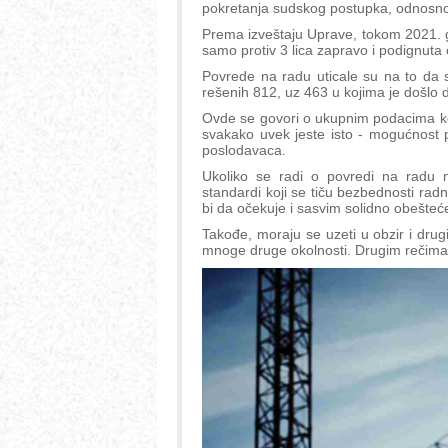
pokretanja sudskog postupka, odnosno
Prema izveštaju Uprave, tokom 2021. go
samo protiv 3 lica zapravo i podignuta 
Povrede na radu uticale su na to da
rešenih 812, uz 463 u kojima je došlo 
Ovde se govori o ukupnim podacima ko
svakako uvek jeste isto - mogućnost p
poslodavaca.
Ukoliko se radi o povredi na radu na
standardi koji se tiču bezbednosti ra
bi da očekuje i sasvim solidno obešteć
Takođe, moraju se uzeti u obzir i drugi
mnoge druge okolnosti. Drugim rečima,