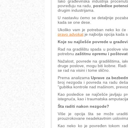
Iako građevinska industrija procenu
povređuju na radu,
posledice potenc
drugim industrijama.
U nastavku ćemo se detaljnije pozabav
kada se one dese.
Ukoliko vam je potreban neko ko će d
pravo advokat
je najbolja opcija kada s
Koje su najčešće povrede u građev
Rad na gradilištu spada u poslove vis
potrebnu
zaštitnu opremu i poštovat
Nažalost, povrede na gradilištima, i
druge poslove, mogu biti kobne. Radi
se rad na visini i tome slično.
Prema analizama
Uprave za bezbedno
broj nezgoda i povreda na radu dešava
“gubitka kontrole nad mašinom, prevoz
Kao posledice se najčešće javljaju pr
istegnuća, kao i traumatska amputacija
Šta raditi nakon nezgode?
Više je opcija šta se može uradit
prouzrokovane neadekavtnim uslovima
Kao neko ko je povređen tokom rad