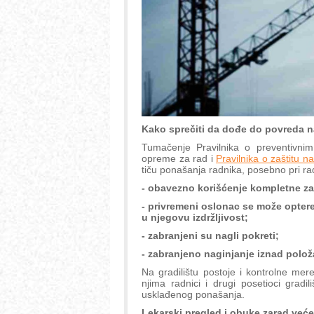
Kako sprečiti da dođe do povreda 
Tumačenje Pravilnika o preventivni
opreme za rad i
Pravilnika o zaštitu n
tiču ponašanja radnika, posebno pri rad
- obavezno korišćenje kompletne za
- privremeni oslonac se može optere
u njegovu izdržljivost;
- zabranjeni su nagli pokreti;
- zabranjeno naginjanje iznad položa
Na gradilištu postoje i kontrolne me
njima radnici i drugi posetioci gradili
usklađenog ponašanja.
Lekarski pregled i obuke zarad veće 