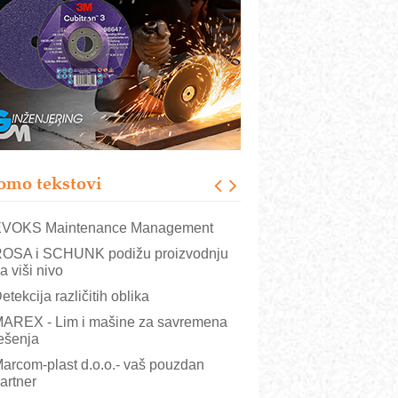
rajna oznaka kao dugoročna korist
ezbednost na prvom mestu!
B BLUMENAUER - više od 40 godina
overenja u industriji
RMQ-TITAN ADVANCED INDICATOR
 Pametna signalizacija za efikasnije
pravljanje mašinama
igurnije ispitivanje transformatora u
olarnim elektranama i vetroparkovima
omo tekstovi
COMBYPACK
VOKS Maintenance Management
OSA i SCHUNK podižu proizvodnju
a viši nivo
etekcija različitih oblika
AREX - Lim i mašine za savremena
ešenja
arcom-plast d.o.o.- vaš pouzdan
artner