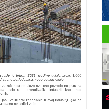
a radu
je
tokom 2021. godine
dobila preko
1.000
 strane poslodavaca, nego godinu ranije.
 u ovu računicu ne ulaze sve one povrede na putu ka
da desio se u prerađivačkoj industriji, kao i kod
lenih.
 jesu veliki broj zaposlenih u ovoj industriji, gde se
redama statistički veće.