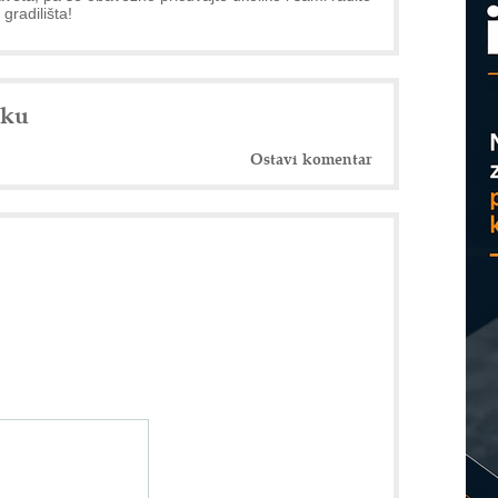
M
 gradilišta!
r
nku
Ostavi komentar