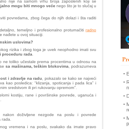
talno nije na samom vrhu broja zaposlenih koji se
T
ijalno mogu biti mnogo veće
nego što je to slučaj u
B
iti povredama, zbog čega do njih dolazi i šta raditi
I
p
etaljno, temeljno i profesionalno protumačiti
radno
e nađete u ovoj situaciji.
–
inskim uslovima?
u
okog rizika i zbog toga je uvek neophodno imati svu
S
i proceduru rada
.
s
Pr
ako ne toliko učestale prema procentima u odnosu na
 se
sa mašinama, teškim blokovima
, podrazumeva
E
st i zdravlje na radu
, pokazalo se kako se najveći
R
 kao posledica: “klizanja, spoticanja i pada lica” i
n
nim sredstvom ili pri rukovanju opremom”.
elomi kostiju, rane i površinske povrede, uganuća i
D
.
M
r
i nakon doživljene nezgode na poslu i povrede
M
 rada.
p
nog vremena i na poslu, svakako da imate pravo