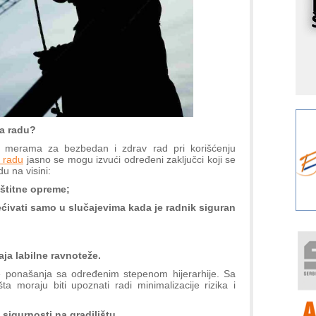
I
k
S
p
s
Y
p
F
na radu?
r
p
m merama za bezbedan i zdrav rad pri korišćenju
a radu
jasno se mogu izvući određeni zaključci koji se
A
u na visini:
i
štitne opreme;
R
ćivati samo u slučajevima kada je radnik siguran
F
a
E
ja labilne ravnoteže.
A
re ponašanja sa određenim stepenom hijerarhije. Sa
šta moraju biti upoznati radi minimalizacije rizika i
(
P
sigurnosti na gradilištu