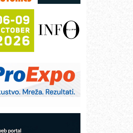
režnog pretvarača sa tečnim
lađenjem
otpuna efikasnost bez složenih
istema
rajna oznaka kao dugoročna korist
ezbednost na prvom mestu!
B BLUMENAUER - više od 40 godina
overenja u industriji
RMQ-TITAN ADVANCED INDICATOR
 Pametna signalizacija za efikasnije
pravljanje mašinama
igurnije ispitivanje transformatora u
olarnim elektranama i vetroparkovima
COMBYPACK
VOKS Maintenance Management
OSA i SCHUNK podižu proizvodnju
a viši nivo
etekcija različitih oblika