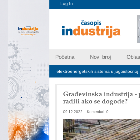
Log In
Početna
Novi broj
Oblast
za stabilizaciju elektroenergetskih sistema u jugoistočnoj Evropi
Građevinska industrija - 
raditi ako se dogode?
09.12.2022
Komentari: 0