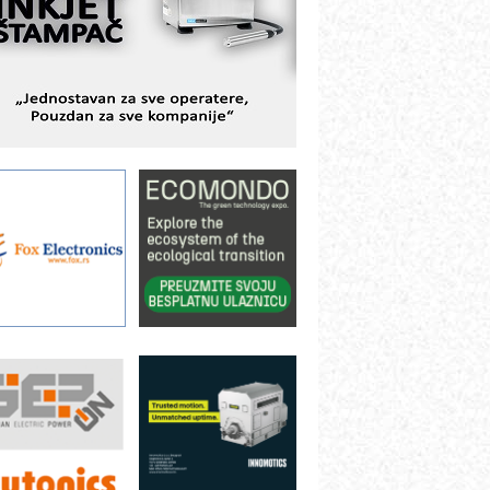
BeRTIM - oprema za ispitivanje
ontrole kvaliteta
TAUFF – Komponente koje
ovećavaju pouzdanost hidrauličkih
istema
AMADA pumpe – japanska
ouzdanost u transferu fluida
iltration Group Industrial – Napredna
ešenja za filtraciju u hidrauličkim i
rocesnim sistemima
rt Utopia Studio – vizuelne priče
ndustrije i biznisa
ILINEX kompanije Rittal
ANUC: Najbolje za vašu pametnu
utomatizaciju
fikasno upravljanje energijom
utomatizacija pakovanja · Display
Shelf-Ready) omotnice
roizvodnja iC7 Hybrid 1500 VDC