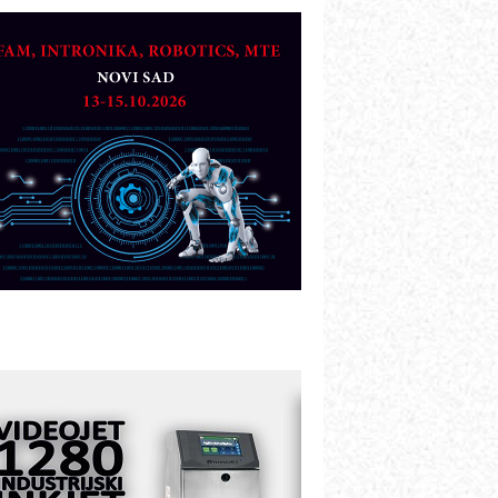
TO - Prilagodite svoju toplinsku
bradu!
azvoj asortimanskog pravca MINI-
PLC AKYTEC
UKOM: Svetski standard metrologije
ostupan u Srbiji
OTOMAN – NEXT-Robotika vođena
eštačkom inteligencijom
.SAFE MOBILE revolucioniše
ndustrijsku automatizaciju
ionirskimmobile operator PANEL-OM
leksibilno stezanje i brzo
odešavanje u proizvodnji prototipova
IP KOP – napredna rešenja za
avremene industrijske i logističke
bjekte
lba d.o.o. – 35 godina preciznosti u
etrologiji i pametnim dozirnim
ešenjima