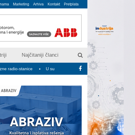
 nama
Marketing
Arhiva
Kontakt
Pretplata
riji
Najčitaniji članci
nice
U susret 15. Savetovanju o elektrodistributivnim mrežama –