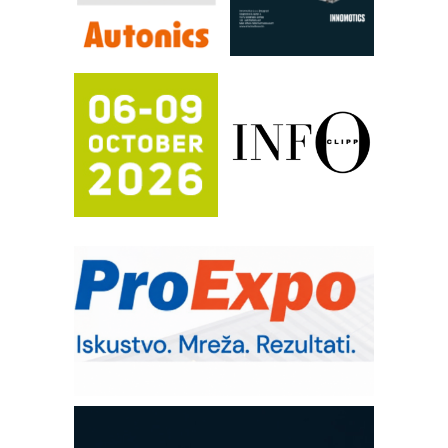
Efikasno upravljanje energijom
Automatizacija pakovanja · Display
(Shelf-Ready) omotnice
Proizvodnja iC7 Hybrid 1500 VDC
mrežnog pretvarača sa tečnim
hlađenjem
Potpuna efikasnost bez složenih
sistema
Trajna oznaka kao dugoročna korist
Bezbednost na prvom mestu!
IB BLUMENAUER - više od 40 godina
poverenja u industriji
RMQ-TITAN ADVANCED INDICATOR
– Pametna signalizacija za efikasnije
upravljanje mašinama
Sigurnije ispitivanje transformatora u
solarnim elektranama i vetroparkovima
COMBYPACK