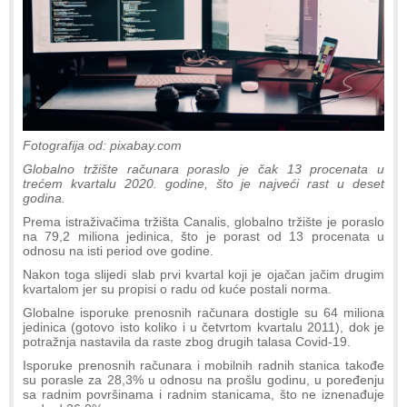
Fotografija od: pixabay.com
Globalno tržište računara poraslo je čak 13 procenata u
trećem kvartalu 2020. godine, što je najveći rast u deset
godina.
Prema istraživačima tržišta Canalis, globalno tržište je poraslo
na 79,2 miliona jedinica, što je porast od 13 procenata u
odnosu na isti period ove godine.
Nakon toga slijedi slab prvi kvartal koji je ojačan jačim drugim
kvartalom jer su propisi o radu od kuće postali norma.
Globalne isporuke prenosnih računara dostigle su 64 miliona
jedinica (gotovo isto koliko i u četvrtom kvartalu 2011), dok je
potražnja nastavila da raste zbog drugih talasa Covid-19.
Isporuke prenosnih računara i mobilnih radnih stanica takođe
su porasle za 28,3% u odnosu na prošlu godinu, u poređenju
sa radnim površinama i radnim stanicama, što ne iznenađuje