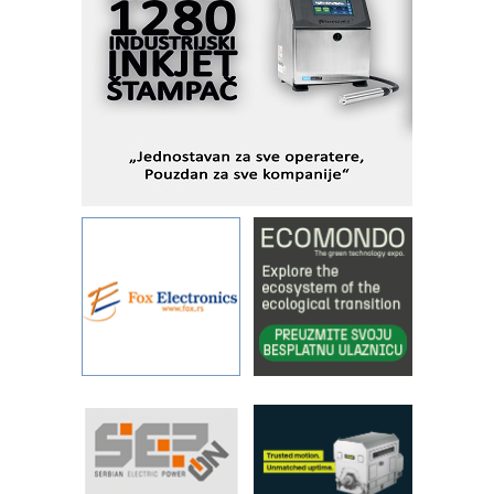
objekte
Alba d.o.o. – 35 godina preciznosti u
metrologiji i pametnim dozirnim
rešenjima
IBeRTIM - oprema za ispitivanje
kontrole kvaliteta
STAUFF – Komponente koje
povećavaju pouzdanost hidrauličkih
sistema
YAMADA pumpe – japanska
pouzdanost u transferu fluida
Filtration Group Industrial – Napredna
rešenja za filtraciju u hidrauličkim i
procesnim sistemima
Art Utopia Studio – vizuelne priče
industrije i biznisa
RILINEX kompanije Rittal
FANUC: Najbolje za vašu pametnu
automatizaciju