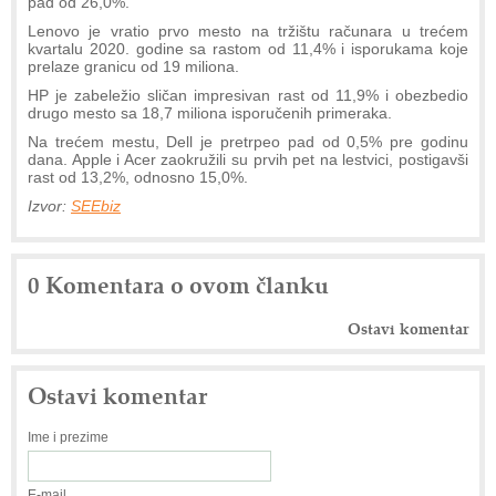
pad od 26,0%.
Lenovo je vratio prvo mesto na tržištu računara u trećem
kvartalu 2020. godine sa rastom od 11,4% i isporukama koje
prelaze granicu od 19 miliona.
HP je zabeležio sličan impresivan rast od 11,9% i obezbedio
drugo mesto sa 18,7 miliona isporučenih primeraka.
Na trećem mestu, Dell je pretrpeo pad od 0,5% pre godinu
dana. Apple i Acer zaokružili su prvih pet na lestvici, postigavši
rast od 13,2%, odnosno 15,0%.
Izvor:
SEEbiz
0 Komentara o ovom članku
Ostavi komentar
Ostavi komentar
Ime i prezime
E-mail