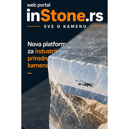
EVOKS Maintenance Management
ROSA i SCHUNK podižu proizvodnju
na viši nivo
Detekcija različitih oblika
MAREX - Lim i mašine za savremena
rešenja