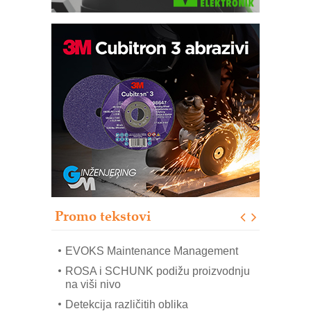
Trajna oznaka kao dugoročna korist
Bezbednost na prvom mestu!
IB BLUMENAUER - više od 40 godina
poverenja u industriji
RMQ-TITAN ADVANCED INDICATOR
– Pametna signalizacija za efikasnije
upravljanje mašinama
Sigurnije ispitivanje transformatora u
solarnim elektranama i vetroparkovima
Promo tekstovi
COMBYPACK
EVOKS Maintenance Management
ROSA i SCHUNK podižu proizvodnju
na viši nivo
Detekcija različitih oblika