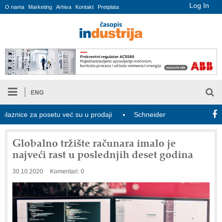
Log In
O nama
Marketing
Arhiva
Kontakt
Pretplata
ENG
ce za posetu već su u prodaji
Schneider Electric i Kraken udružu
Globalno tržište računara imalo je
najveći rast u poslednjih deset godina
30.10.2020
Komentari: 0