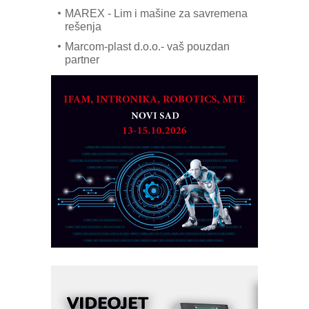
MAREX - Lim i mašine za savremena
rešenja
Marcom-plast d.o.o.- vaš pouzdan
partner
CTO - Prilagodite svoju toplinsku
obradu!
Razvoj asortimanskog pravca MINI-
PLC AKYTEC
AUKOM: Svetski standard metrologije
dostupan u Srbiji
MOTOMAN – NEXT-Robotika vođena
veštačkom inteligencijom
I.SAFE MOBILE revolucioniše
industrijsku automatizaciju
pionirskimmobile operator PANEL-OM
Fleksibilno stezanje i brzo
podešavanje u proizvodnji prototipova
KIP KOP – napredna rešenja za
savremene industrijske i logističke