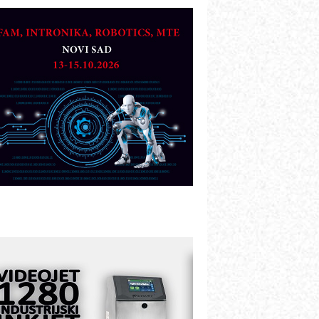
TO - Prilagodite svoju toplinsku
bradu!
azvoj asortimanskog pravca MINI-
PLC AKYTEC
UKOM: Svetski standard metrologije
ostupan u Srbiji
OTOMAN – NEXT-Robotika vođena
eštačkom inteligencijom
.SAFE MOBILE revolucioniše
ndustrijsku automatizaciju
ionirskimmobile operator PANEL-OM
leksibilno stezanje i brzo
odešavanje u proizvodnji prototipova
IP KOP – napredna rešenja za
avremene industrijske i logističke
bjekte
lba d.o.o. – 35 godina preciznosti u
etrologiji i pametnim dozirnim
ešenjima