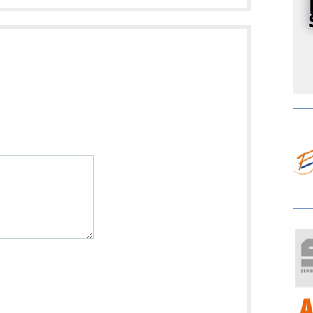
I
k
S
p
s
Y
p
F
r
p
A
i
R
F
a
E
A
(
P