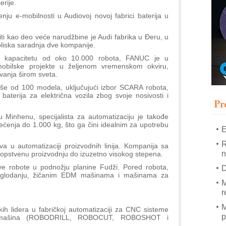
erije.
T
nju e-mobilnosti u Audiovoj novoj fabrici baterija u
B
I
ti kao deo veće narudžbine je Audi fabrika u Đeru, u
p
bliska saradnja dve kompanije.
m kapacitetu od oko 10.000 robota, FANUC je u
–
omobilske projekte u željenom vremenskom okviru,
evanja širom sveta.
u
še od 100 modela, uključujući izbor SCARA robota,
S
baterija za električna vozila zbog svoje nosivosti i
s
Pr
Minhenu, specijalista za automatizaciju je takođe
ćenja do 1.000 kg, što ga čini idealnim za upotrebu
E
R
 u automatizaciji proizvodnih linija. Kompanija sa
n
opstvenu proizvodnju do izuzetno visokog stepena.
ve robote u podnožju planine Fudži. Pored robota,
D
 glodanju, žičanim EDM mašinama i mašinama za
M
r
M
ih lidera u fabričkoj automatizaciji za CNC sisteme
p
nih mašina (ROBODRILL, ROBOCUT, ROBOSHOT i