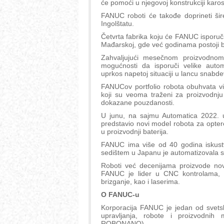
će pomoći u njegovoj konstrukciji karos
FANUC roboti će takođe doprineti šire
Ingolštatu.
Četvrta fabrika koju će FANUC isporuči
Mađarskoj, gde već godinama postoji 
Zahvaljujući mesečnom proizvodno
mogućnosti da isporuči velike aut
uprkos napetoj situaciji u lancu snabd
FANUCov portfolio robota obuhvata vi
koji su veoma traženi za proizvodnju 
dokazane pouzdanosti.
U junu, na sajmu Automatica 2022. u 
predstavio novi model robota za optere
u proizvodnji baterija.
FANUC ima više od 40 godina iskustva
sedištem u Japanu je automatizovala s
Roboti već decenijama proizvode no
FANUC je lider u CNC kontrolama,
brizganje, kao i laserima.
O FANUC-u
Korporacija FANUC je jedan od svetsk
upravljanja, robote i proizvod
ROBONANO).