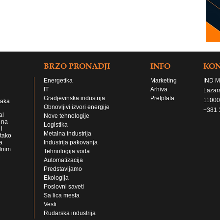
BRZO PRONADJI
INFO
KO
Energetika
Marketing
IND M
IT
Arhiva
Lazar
Gradjevinska industrija
Pretplata
11000
jaka
Obnovljivi izvori energije
+381 
al
Nove tehnologije
 na
Logistika
i
Metalna industrija
 tako
a
Industrija pakovanja
lnim
Tehnologija voda
Automatizacija
Predstavljamo
Ekologija
Poslovni saveti
Sa lica mesta
Vesti
Rudarska industrija