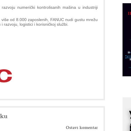
C
azvoju numerički kontrolisanih mašina u industriji
o
R
 više od 8.000 zaposlenih, FANUC nudi gustu mrežu
i razvoju, logistici i korisničkoj službi.
A
d
M
v
I
i
p
F
p
K
s
o
A
nku
m
r
Ostavi komentar