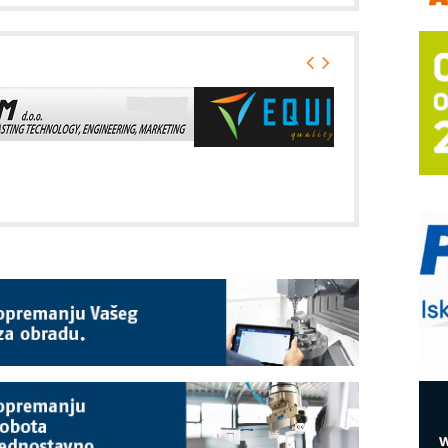
m
h
P
s
T
B
I
p
–
u
S
s
E
R
n
D