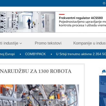
O
i industije
Promo tekstovi
Kompanije u indust
COMBYPACK
U Srbiji trenutno aktivne 2.354 5G bazne rad
 NARUDŽBU ZA 1300 ROBOTA