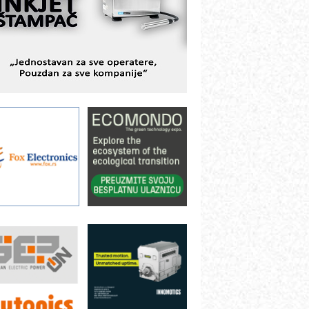
BeRTIM - oprema za ispitivanje
ontrole kvaliteta
TAUFF – Komponente koje
ovećavaju pouzdanost hidrauličkih
istema
AMADA pumpe – japanska
ouzdanost u transferu fluida
iltration Group Industrial – Napredna
ešenja za filtraciju u hidrauličkim i
rocesnim sistemima
rt Utopia Studio – vizuelne priče
ndustrije i biznisa
ILINEX kompanije Rittal
ANUC: Najbolje za vašu pametnu
utomatizaciju
fikasno upravljanje energijom
utomatizacija pakovanja · Display
Shelf-Ready) omotnice
roizvodnja iC7 Hybrid 1500 VDC