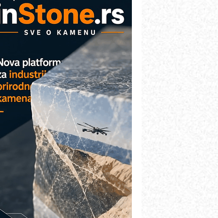
AREX - Lim i mašine za savremena
ešenja