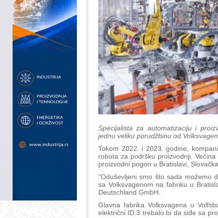
Specijalista za automatizaciju i pro
jednu veliku porudžbinu od Volksvagen
Tokom 2022. i 2023. godine, kompanij
robota za podršku proizvodnji. Veći
proizvodni pogon u Bratislavi, Slovačka
“Oduševljeni smo što sada možemo da 
sa Volksvagenom na fabriku u Bratisl
Deutschland GmbH.
Glavna fabrika Volksvagena u Volfsbu
električni ID.3 trebalo bi da siđe sa p