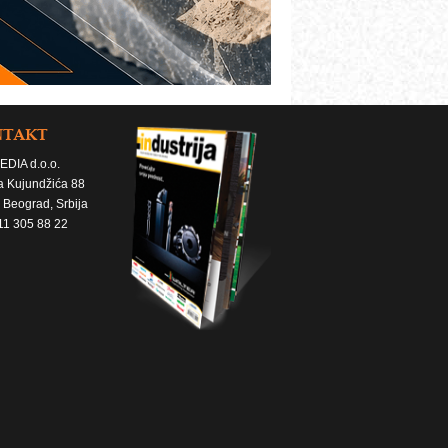
NTAKT
EDIA d.o.o.
a Kujundžića 88
 Beograd, Srbija
11 305 88 22