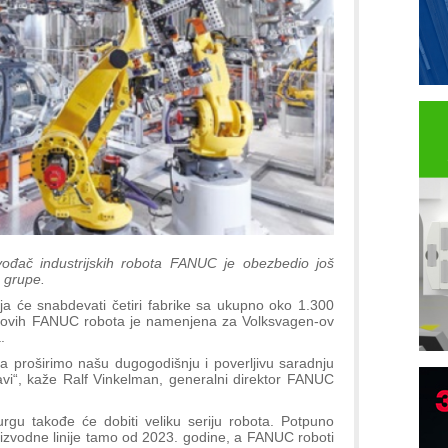
izvođač industrijskih robota FANUC je obezbedio još
 grupe.
a će snabdevati četiri fabrike sa ukupno oko 1.300
na ovih FANUC robota je namenjena za Volksvagen-ov
.
proširimo našu dugogodišnju i poverljivu saradnju
avi“, kaže Ralf Vinkelman, generalni direktor FANUC
rgu takođe će dobiti veliku seriju robota. Potpuno
roizvodne linije tamo od 2023. godine, a FANUC roboti