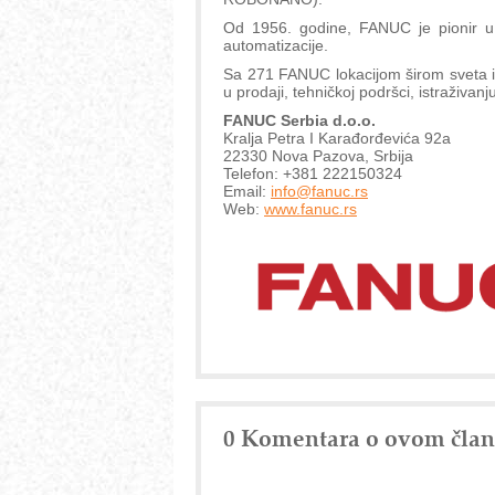
Od 1956. godine, FANUC je pionir u r
automatizacije.
Sa 271 FANUC lokacijom širom sveta i
u prodaji, tehničkoj podršci, istraživanju 
FANUC Serbia d.o.o.
Kralja Petra I Karađorđevića 92a
22330 Nova Pazova, Srbija
Telefon: +381 222150324
Email:
info@fanuc.rs
Web:
www.fanuc.rs
0 Komentara o ovom čla