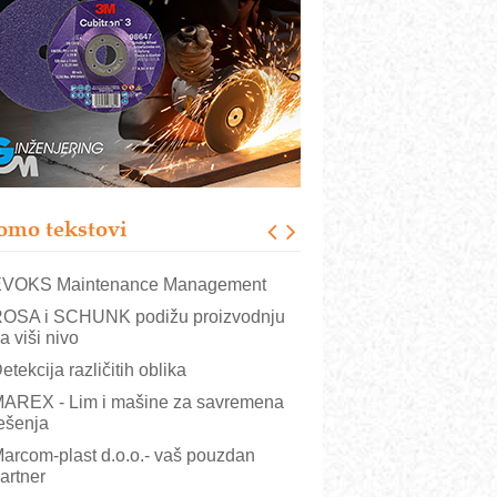
rajna oznaka kao dugoročna korist
ezbednost na prvom mestu!
B BLUMENAUER - više od 40 godina
overenja u industriji
RMQ-TITAN ADVANCED INDICATOR
 Pametna signalizacija za efikasnije
pravljanje mašinama
igurnije ispitivanje transformatora u
olarnim elektranama i vetroparkovima
omo tekstovi
COMBYPACK
VOKS Maintenance Management
OSA i SCHUNK podižu proizvodnju
a viši nivo
etekcija različitih oblika
AREX - Lim i mašine za savremena
ešenja
arcom-plast d.o.o.- vaš pouzdan
artner