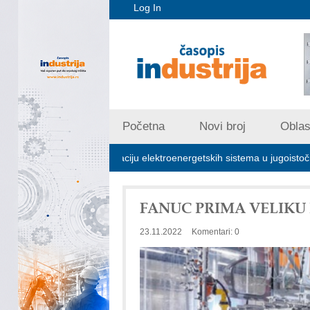
Log In
Početna
Novi broj
Oblast
jučna za stabilizaciju elektroenergetskih sistema u jugoistočnoj Evropi
FANUC PRIMA VELIKU
23.11.2022
Komentari: 0