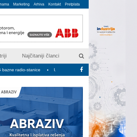
 nama
Marketing
Arhiva
Kontakt
Pretplata
riji
Najčitaniji članci
io-stanice
U susret 15. Savetovanju o elektrodistributivnim mre