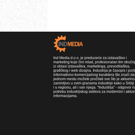
Ind Media d.o.o. je preduzeće za izdavaštvo i
marketing koje čini mlad, profesionalan tim stručn
iz oblasi izdavaštva, marketinga, prevodilaštva,
grafičkog i web dizajna. Industrija je časopis i port
informativno-komercijalnog karaktera što znači da
jednom mestu možete pročitati sve što je aktuelno 
zanimljivo u svim granama industrije kako u Srbiji
i u regionu, ali i van njega. "Industrija" - odgovor n
potrebu industrijskog sektora za modernim i aktue
informacijama.