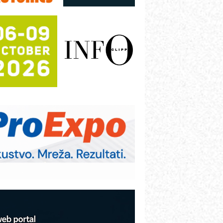
režnog pretvarača sa tečnim
lađenjem
otpuna efikasnost bez složenih
istema
rajna oznaka kao dugoročna korist
ezbednost na prvom mestu!
B BLUMENAUER - više od 40 godina
overenja u industriji
RMQ-TITAN ADVANCED INDICATOR
 Pametna signalizacija za efikasnije
pravljanje mašinama
igurnije ispitivanje transformatora u
olarnim elektranama i vetroparkovima
COMBYPACK
VOKS Maintenance Management
OSA i SCHUNK podižu proizvodnju
a viši nivo
etekcija različitih oblika