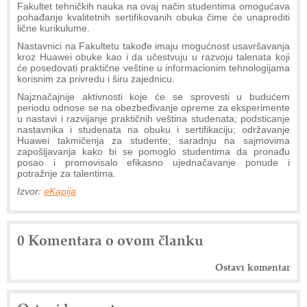
Fakultet tehničkih nauka na ovaj način studentima omogućava
pohađanje kvalitetnih sertifikovanih obuka čime će unaprediti
lične kurikulume.
Nastavnici na Fakultetu takođe imaju mogućnost usavršavanja
kroz Huawei obuke kao i da učestvuju u razvoju talenata koji
će posedovati praktične veštine u informacionim tehnologijama
korisnim za privredu i širu zajednicu.
Najznačajnije aktivnosti koje će se sprovesti u budućem
periodu odnose se na obezbeđivanje opreme za eksperimente
u nastavi i razvijanje praktičnih veština studenata; podsticanje
nastavnika i studenata na obuku i sertifikaciju; održavanje
Huawei takmičenja za studente; saradnju na sajmovima
zapošljavanja kako bi se pomoglo studentima da pronađu
posao i promovisalo efikasno ujednačavanje ponude i
potražnje za talentima.
Izvor:
eKapija
0 Komentara o ovom članku
Ostavi komentar