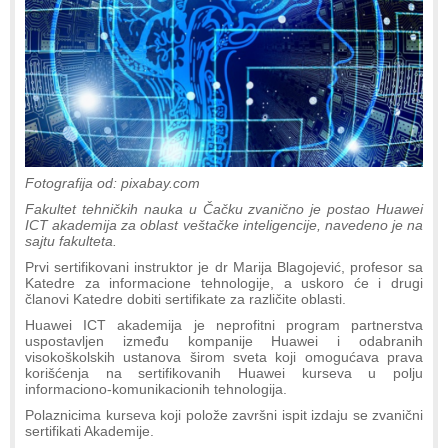
Fotografija od: pixabay.com
Fakultet tehničkih nauka u Čačku zvanično je postao Huawei
ICT akademija za oblast veštačke inteligencije, navedeno je na
sajtu fakulteta.
Prvi sertifikovani instruktor je dr Marija Blagojević, profesor sa
Katedre za informacione tehnologije, a uskoro će i drugi
članovi Katedre dobiti sertifikate za različite oblasti.
Huawei ICT akademija je neprofitni program partnerstva
uspostavljen između kompanije Huawei i odabranih
visokoškolskih ustanova širom sveta koji omogućava prava
korišćenja na sertifikovanih Huawei kurseva u polju
informaciono-komunikacionih tehnologija.
Polaznicima kurseva koji polože završni ispit izdaju se zvanični
sertifikati Akademije.