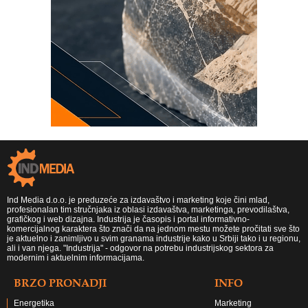
Ind Media d.o.o. je preduzeće za izdavaštvo i marketing koje čini mlad,
profesionalan tim stručnjaka iz oblasi izdavaštva, marketinga, prevodilaštva,
grafičkog i web dizajna. Industrija je časopis i portal informativno-
komercijalnog karaktera što znači da na jednom mestu možete pročitati sve što
je aktuelno i zanimljivo u svim granama industrije kako u Srbiji tako i u regionu,
ali i van njega. "Industrija" - odgovor na potrebu industrijskog sektora za
modernim i aktuelnim informacijama.
BRZO PRONADJI
INFO
Energetika
Marketing