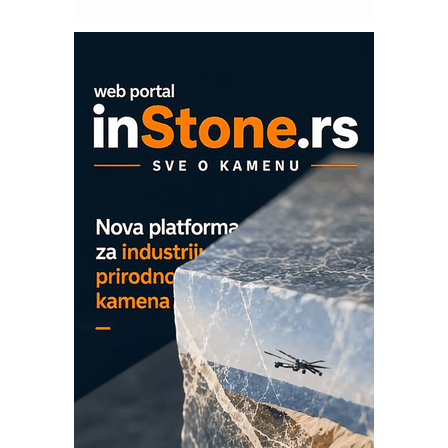
modernog i odgovornog građenja
Proizvodnja iC7 Hybrid 1500 VDC
mrežnog pretvarača sa tečnim
hlađenjem
COMBYPACK
EVOKS Maintenance Management
ROSA i SCHUNK podižu proizvodnju
na viši nivo
Detekcija različitih oblika