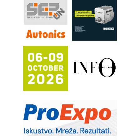
RILINEX kompanije Rittal
FANUC: Najbolje za vašu pametnu
automatizaciju
Efikasno upravljanje energijom
Automatizacija pakovanja · Display
(Shelf-Ready) omotnice
Potpuna efikasnost bez složenih
sistema
Trajna oznaka kao dugoročna korist
Bezbednost na prvom mestu!
IB BLUMENAUER - više od 40 godina
poverenja u industriji
RMQ-TITAN ADVANCED INDICATOR
– Pametna signalizacija za efikasnije
upravljanje mašinama
Sigurnije ispitivanje transformatora u
solarnim elektranama i vetroparkovima
Pranje točkova na gradilištu- standard