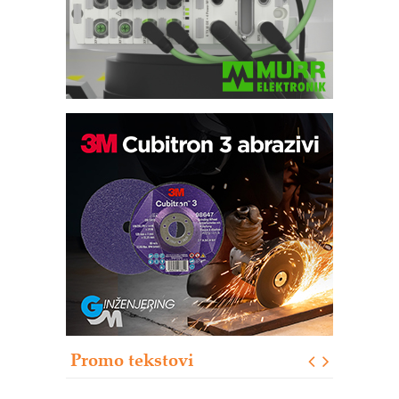
Bezbednost na prvom mestu!
IB BLUMENAUER - više od 40 godina
poverenja u industriji
RMQ-TITAN ADVANCED INDICATOR
– Pametna signalizacija za efikasnije
upravljanje mašinama
Sigurnije ispitivanje transformatora u
solarnim elektranama i vetroparkovima
Pranje točkova na gradilištu- standard
modernog i odgovornog građenja
Proizvodnja iC7 Hybrid 1500 VDC
Promo tekstovi
mrežnog pretvarača sa tečnim
hlađenjem