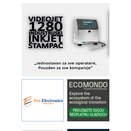
industrijsku automatizaciju
pionirskimmobile operator PANEL-OM
Fleksibilno stezanje i brzo
podešavanje u proizvodnji prototipova
KIP KOP – napredna rešenja za
savremene industrijske i logističke
objekte
Alba d.o.o. – 35 godina preciznosti u
metrologiji i pametnim dozirnim
rešenjima
IBeRTIM - oprema za ispitivanje
kontrole kvaliteta
STAUFF – Komponente koje
povećavaju pouzdanost hidrauličkih
sistema
YAMADA pumpe – japanska
pouzdanost u transferu fluida
Filtration Group Industrial – Napredna
rešenja za filtraciju u hidrauličkim i
procesnim sistemima