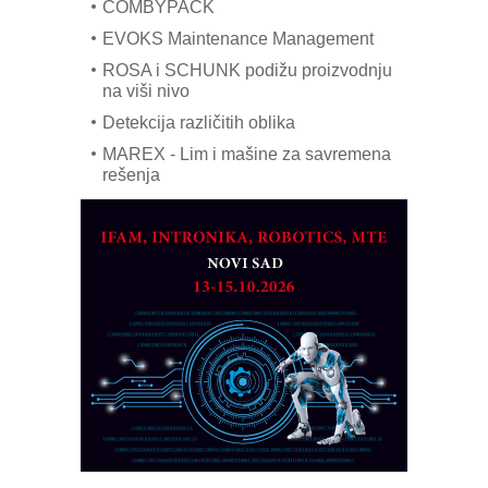
COMBYPACK
EVOKS Maintenance Management
ROSA i SCHUNK podižu proizvodnju
na viši nivo
Detekcija različitih oblika
MAREX - Lim i mašine za savremena
rešenja
Marcom-plast d.o.o.- vaš pouzdan
partner
CTO - Prilagodite svoju toplinsku
obradu!
Razvoj asortimanskog pravca MINI-
PLC AKYTEC
AUKOM: Svetski standard metrologije
dostupan u Srbiji
MOTOMAN – NEXT-Robotika vođena
veštačkom inteligencijom
I.SAFE MOBILE revolucioniše