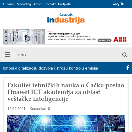
Log In
O nama
Marketing
Arhiva
Kontakt
Pretplata
ENG
 digitalizaciju dozvola i strožu kontrolu emisija
Proizvodnja iC7
Fakultet tehničkih nauka u Čačku postao
Huawei ICT akademija za oblast
veštačke inteligencije
12.02.2021
Komentari: 0