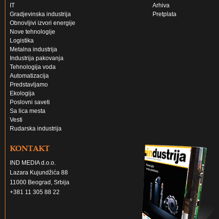
IT
Arhiva
Gradjevinska industrija
Pretplata
Obnovljivi izvori energije
Nove tehnologije
Logistika
Metalna industrija
Industrija pakovanja
Tehnologija voda
Automatizacija
Predstavljamo
Ekologija
Poslovni saveti
Sa lica mesta
Vesti
Rudarska industrija
KONTAKT
IND MEDIA d.o.o.
Lazara Kujundžića 88
11000 Beograd, Srbija
+381 11 305 88 22