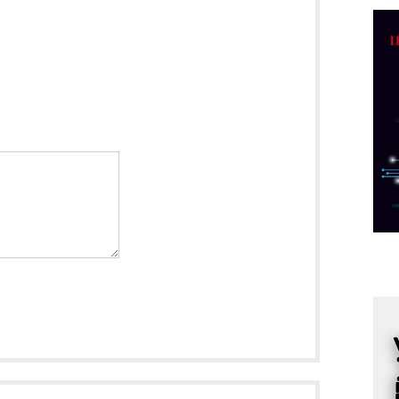
C
o
R
A
d
M
v
I
i
p
F
p
K
s
o
A
m
r