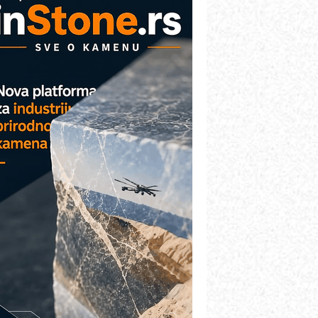
AREX - Lim i mašine za savremena
ešenja