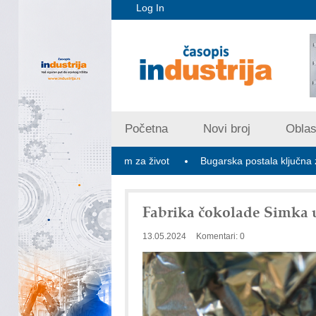
Log In
Početna
Novi broj
Oblast
 najboljom zemljom za život
Bugarska postala ključna za stabiliza
Fabrika čokolade Simka u
13.05.2024
Komentari: 0