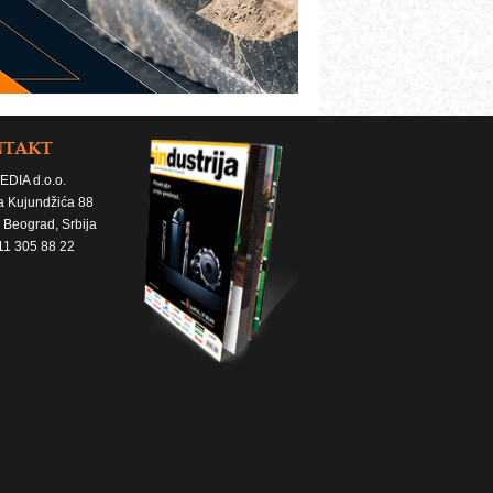
NTAKT
EDIA d.o.o.
a Kujundžića 88
 Beograd, Srbija
11 305 88 22