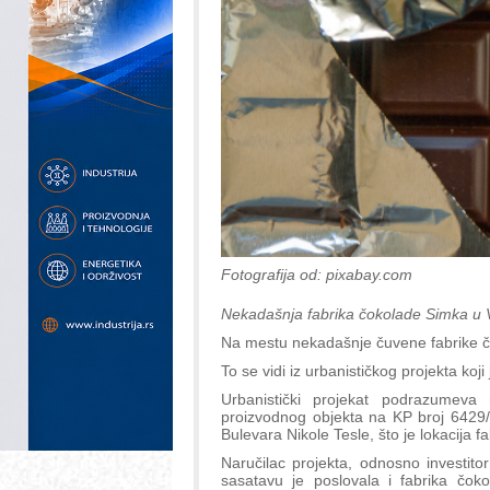
Fotografija od: pixabay.com
Nekadašnja fabrika čokolade Simka u Vr
Na mestu nekadašnje čuvene fabrike čok
To se vidi iz urbanističkog projekta koj
Urbanistički projekat podrazumeva 
proizvodnog objekta na KP broj 6429/
Bulevara Nikole Tesle, što je lokacija f
Naručilac projekta, odnosno investito
sasatavu je poslovala i fabrika čok