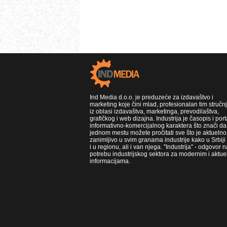
Ind Media d.o.o. je preduzeće za izdavaštvo i
marketing koje čini mlad, profesionalan tim stručn
iz oblasi izdavaštva, marketinga, prevodilaštva,
grafičkog i web dizajna. Industrija je časopis i port
informativno-komercijalnog karaktera što znači da
jednom mestu možete pročitati sve što je aktuelno 
zanimljivo u svim granama industrije kako u Srbiji
i u regionu, ali i van njega. "Industrija" - odgovor n
potrebu industrijskog sektora za modernim i aktue
informacijama.