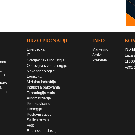
BRZO PRONADJI
INFO
KO
Energetika
Marketing
IND M
IT
Arhiva
Lazar
Gradjevinska industrija
Pretplata
11000
jaka
Obnovljivi izvori energije
+381 
al
Nove tehnologije
 na
Logistika
i
Metalna industrija
 tako
a
Industrija pakovanja
lnim
Tehnologija voda
Automatizacija
Predstavljamo
Ekologija
Poslovni saveti
Sa lica mesta
Vesti
Rudarska industrija