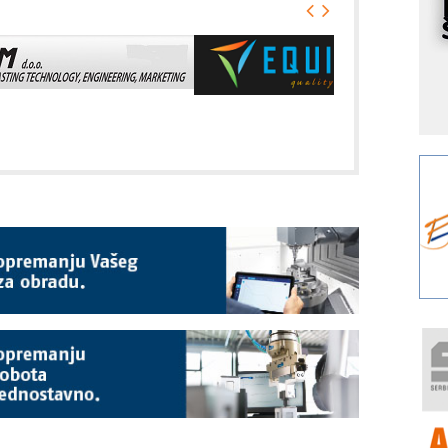
I
k
S
p
s
Y
p
F
r
p
A
i
R
F
a
E
A
(
P