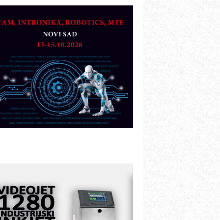
TO - Prilagodite svoju toplinsku
bradu!
azvoj asortimanskog pravca MINI-
PLC AKYTEC
UKOM: Svetski standard metrologije
ostupan u Srbiji
OTOMAN – NEXT-Robotika vođena
eštačkom inteligencijom
.SAFE MOBILE revolucioniše
ndustrijsku automatizaciju
ionirskimmobile operator PANEL-OM
leksibilno stezanje i brzo
odešavanje u proizvodnji prototipova
IP KOP – napredna rešenja za
avremene industrijske i logističke
bjekte
lba d.o.o. – 35 godina preciznosti u
etrologiji i pametnim dozirnim
ešenjima