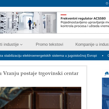
O
i industije
Promo tekstovi
Kompanije u indust
ciju elektroenergetskih sistema u jugoistočnoj Evropi
COMBYPA
 Vranju postaje trgovinski centar