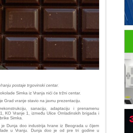
anju postaje trgovinski centar.
olade Simka iz Vranja nići će tržni centar.
i je Grad vranje stavio na javnu prezentaciju.
rekonstrukciju, sanaciju, adaptaciju i prenamenu
1, KO Vranje 1, između Ulice Omladinskih brigada i
abrike Simka.
r je Dunja doo industrija hrane iz Beograda u čijem
olade u Vranju. Dunja doo je od pre tri godine u