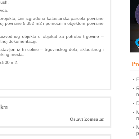
T
Rush.
ovca.
B
rojektu, čini izgrađena katastarska parcela površine
I
oj površine 5.352 m2 i pomoćnim objektom površine
p
izvodnog objekta u objekat za potrebe trgovine –
–
ktnoj dokumentaciji.
u
tavljen iz tri celine – trgovinskog dela, skladišnog i
arking mesta.
S
s
Pr
 5.500 m2.
E
R
n
D
nku
M
r
Ostavi komentar
M
p