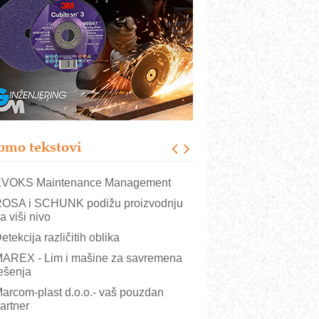
rajna oznaka kao dugoročna korist
ezbednost na prvom mestu!
B BLUMENAUER - više od 40 godina
overenja u industriji
RMQ-TITAN ADVANCED INDICATOR
 Pametna signalizacija za efikasnije
pravljanje mašinama
igurnije ispitivanje transformatora u
olarnim elektranama i vetroparkovima
omo tekstovi
COMBYPACK
VOKS Maintenance Management
OSA i SCHUNK podižu proizvodnju
a viši nivo
etekcija različitih oblika
AREX - Lim i mašine za savremena
ešenja
arcom-plast d.o.o.- vaš pouzdan
artner