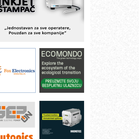
BeRTIM - oprema za ispitivanje
ontrole kvaliteta
TAUFF – Komponente koje
ovećavaju pouzdanost hidrauličkih
istema
AMADA pumpe – japanska
ouzdanost u transferu fluida
iltration Group Industrial – Napredna
ešenja za filtraciju u hidrauličkim i
rocesnim sistemima
rt Utopia Studio – vizuelne priče
ndustrije i biznisa
ILINEX kompanije Rittal
ANUC: Najbolje za vašu pametnu
utomatizaciju
fikasno upravljanje energijom
utomatizacija pakovanja · Display
Shelf-Ready) omotnice
roizvodnja iC7 Hybrid 1500 VDC