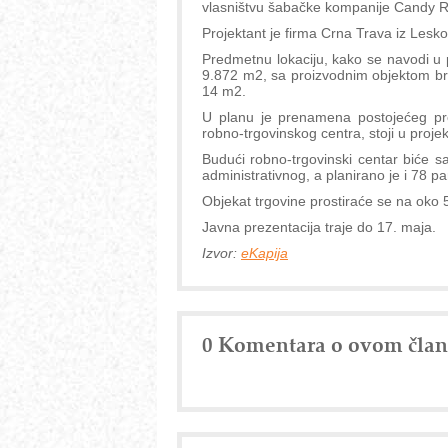
vlasništvu šabačke kompanije Candy 
Projektant je firma Crna Trava iz Lesk
Predmetnu lokaciju, kako se navodi u p
9.872 m2, sa proizvodnim objektom br
14 m2.
U planu je prenamena postojećeg pro
robno-trgovinskog centra, stoji u proje
Budući robno-trgovinski centar biće sas
administrativnog, a planirano je i 78 p
Objekat trgovine prostiraće se na oko
Javna prezentacija traje do 17. maja.
Izvor:
eKapija
0 Komentara o ovom čla