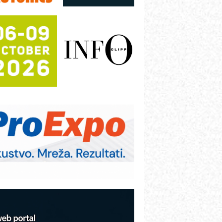
režnog pretvarača sa tečnim
lađenjem
otpuna efikasnost bez složenih
istema
rajna oznaka kao dugoročna korist
ezbednost na prvom mestu!
B BLUMENAUER - više od 40 godina
overenja u industriji
RMQ-TITAN ADVANCED INDICATOR
 Pametna signalizacija za efikasnije
pravljanje mašinama
igurnije ispitivanje transformatora u
olarnim elektranama i vetroparkovima
COMBYPACK
VOKS Maintenance Management
OSA i SCHUNK podižu proizvodnju
a viši nivo
etekcija različitih oblika