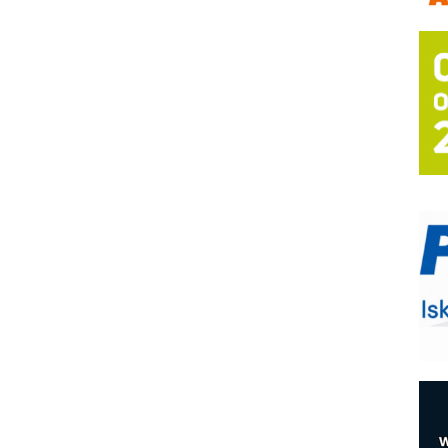
m
h
P
s
T
B
I
p
–
u
S
s
E
R
n
D