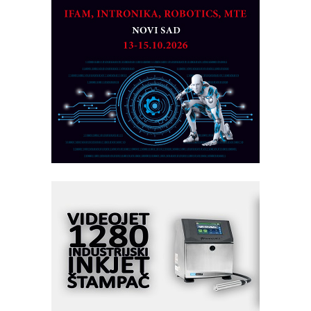
na viši nivo
Detekcija različitih oblika
MAREX - Lim i mašine za savremena
rešenja
Marcom-plast d.o.o.- vaš pouzdan
partner
CTO - Prilagodite svoju toplinsku
obradu!
Razvoj asortimanskog pravca MINI-
PLC AKYTEC
AUKOM: Svetski standard metrologije
dostupan u Srbiji
MOTOMAN – NEXT-Robotika vođena
veštačkom inteligencijom
I.SAFE MOBILE revolucioniše
industrijsku automatizaciju
pionirskimmobile operator PANEL-OM
Fleksibilno stezanje i brzo
podešavanje u proizvodnji prototipova