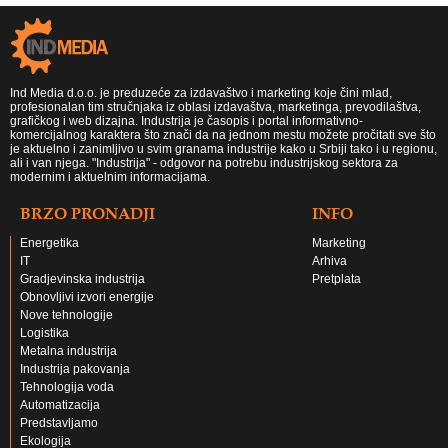
Ind Media d.o.o. je preduzeće za izdavaštvo i marketing koje čini mlad,
profesionalan tim stručnjaka iz oblasi izdavaštva, marketinga, prevodilaštva,
grafičkog i web dizajna. Industrija je časopis i portal informativno-
komercijalnog karaktera što znači da na jednom mestu možete pročitati sve što
je aktuelno i zanimljivo u svim granama industrije kako u Srbiji tako i u regionu,
ali i van njega. "Industrija" - odgovor na potrebu industrijskog sektora za
modernim i aktuelnim informacijama.
BRZO PRONADJI
INFO
Energetika
Marketing
IT
Arhiva
Gradjevinska industrija
Pretplata
Obnovljivi izvori energije
Nove tehnologije
Logistika
Metalna industrija
Industrija pakovanja
Tehnologija voda
Automatizacija
Predstavljamo
Ekologija