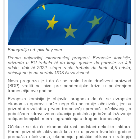
Fotografija od: pixabay.com
Prema najnovijoj ekonomskoj prognozi Evropske komisije,
privreda u EU trebalo bi do kraja godine da poraste za 4,8
odsto, dok bi 2022. stopa rasta trebalo da bude 4,5 odsto,
objavljeno je na portalu UGS Nezavisnost.
Nova prognoza je i da će se realni bruto društveni proizvod
(BDP) vratiti na nivo pre pandemijske krize u poslednjem
tromesečju ove godine.
Evropska komisija je objavila prognozu da će se evropska
ekonomija oporaviti brže nego što se ranije očekivalo, jer su
privredni rezultati u prvom tromesečju premašili očekivanja, a
poboljšana zdravstvena situacija podstakla je brže ublažavanje
antipandemijskih mera i ograničenja u ​​drugom tromesečju.
Očekuje se da će ekonomski rast podstaći nekoliko faktora.
Pored privrednih aktivnosti koja su u prvom kvartalu godine
premašila očekivanja, ekonomiju podstiče efikasna strategija