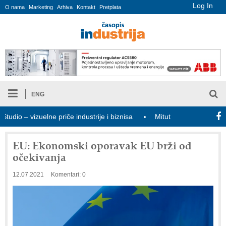
Log In
O nama
Marketing
Arhiva
Kontakt
Pretplata
ENG
o – vizuelne priče industrije i biznisa
Mitutoyo Crysta-Apex V PL
EU: Ekonomski oporavak EU brži od
očekivanja
12.07.2021
Komentari: 0