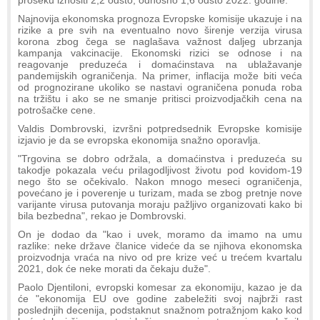
Najnovija ekonomska prognoza Evropske komisije ukazuje i na
rizike a pre svih na eventualno novo širenje verzija virusa
korona zbog čega se naglašava važnost daljeg ubrzanja
kampanja vakcinacije. Ekonomski rizici se odnose i na
reagovanje preduzeća i domaćinstava na ublažavanje
pandemijskih ograničenja. Na primer, inflacija može biti veća
od prognozirane ukoliko se nastavi ograničena ponuda roba
na tržištu i ako se ne smanje pritisci proizvodjačkih cena na
potrošačke cene.
Valdis Dombrovski, izvršni potpredsednik Evropske komisije
izjavio je da se evropska ekonomija snažno oporavlja.
"Trgovina se dobro održala, a domaćinstva i preduzeća su
takodje pokazala veću prilagodljivost životu pod kovidom-19
nego što se očekivalo. Nakon mnogo meseci ograničenja,
povećano je i poverenje u turizam, mada se zbog pretnje nove
varijante virusa putovanja moraju pažljivo organizovati kako bi
bila bezbedna", rekao je Dombrovski.
On je dodao da "kao i uvek, moramo da imamo na umu
razlike: neke države članice videće da se njihova ekonomska
proizvodnja vraća na nivo od pre krize već u trećem kvartalu
2021, dok će neke morati da čekaju duže".
Paolo Djentiloni, evropski komesar za ekonomiju, kazao je da
će "ekonomija EU ove godine zabeležiti svoj najbrži rast
poslednjih decenija, podstaknut snažnom potražnjom kako kod