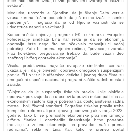
kuće tako i širom sveta, i bržim ponovnim otvaranjem uslužnih
sektora".
Medjutim, upozorio je Djentiloni da je širenje Delta verzije
virusa korona "oštar podsetnik da još nismo izašli iz senke
pandemije", i naglasio da je od ključne važnosti da se
udvostruče napori u vakcinaciji.
Komentarišući najnoviju prognozu EK, sekretarka Evropske
kofederacije sindikata Lina Kar rekla je da se ekonomija
oporavlja brže nego što se očekivalo zahvaljujući većoj
potrošnji. Zato bi, prema njenim rečima, "povećanje zarada
kroz kolektivno pregovaranje trebalo da bude važan deo
snažnog i bržeg oporavka ekonomije".
Visoka predstavnica najveće evropske sindikalne centrale
ukazala je i da je privredni oporavak omogućen suspenzijom
pravila EU o visini budžetskog deficita i javnog duga čime su
omogućeni uspešni nacionalni programi zaštite radnih mesta i
zarada.
"Činjenica da je suspenzija fiskalnih pravila Unije olakšala
oporavak pokazuje da su u osnovi ta pravila nekompatibilna sa
ekonomskim rastom koji je potreban za dostojanstvena radna
mesta i bolji životni standard. Pogrešna fiskalna pravila treba
kompletno reformisati pre njihovog ponovnog aktiviranja 2023.
godine. Tako bi se premostile ekonomske praznine izmedju
država članica i obezbedilo finansiranje hitno potrebne
tranzicije u zelenu ekonomiju, na pravedan način prema
radnicima", rekla je Lina Kar, kako je preneo portal