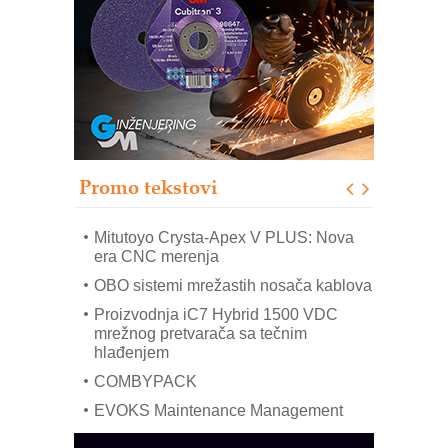
(Shelf-Ready) omotnice
Potpuna efikasnost bez složenih
sistema
Trajna oznaka kao dugoročna korist
Bezbednost na prvom mestu!
IB BLUMENAUER - više od 40 godina
poverenja u industriji
Promo tekstovi
Art Utopia Studio – vizuelne priče
industrije i biznisa
Mitutoyo Crysta-Apex V PLUS: Nova
era CNC merenja
OBO sistemi mrežastih nosača kablova
Proizvodnja iC7 Hybrid 1500 VDC
mrežnog pretvarača sa tečnim
hlađenjem
COMBYPACK
EVOKS Maintenance Management
ROSA i SCHUNK podižu proizvodnju