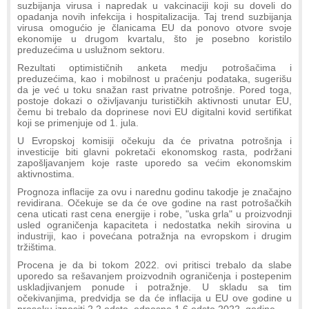
suzbijanja virusa i napredak u vakcinaciji koji su doveli do
opadanja novih infekcija i hospitalizacija. Taj trend suzbijanja
virusa omogućio je članicama EU da ponovo otvore svoje
ekonomije u drugom kvartalu, što je posebno koristilo
preduzećima u uslužnom sektoru.
Rezultati optimističnih anketa medju potrošačima i
preduzećima, kao i mobilnost u praćenju podataka, sugerišu
da je već u toku snažan rast privatne potrošnje. Pored toga,
postoje dokazi o oživljavanju turističkih aktivnosti unutar EU,
čemu bi trebalo da doprinese novi EU digitalni kovid sertifikat
koji se primenjuje od 1. jula.
U Evropskoj komisiji očekuju da će privatna potrošnja i
investicije biti glavni pokretači ekonomskog rasta, podržani
zapošljavanjem koje raste uporedo sa većim ekonomskim
aktivnostima.
Prognoza inflacije za ovu i narednu godinu takodje je značajno
revidirana. Očekuje se da će ove godine na rast potrošačkih
cena uticati rast cena energije i robe, "uska grla" u proizvodnji
usled ograničenja kapaciteta i nedostatka nekih sirovina u
industriji, kao i povećana potražnja na evropskom i drugim
tržištima.
Procena je da bi tokom 2022. ovi pritisci trebalo da slabe
uporedo sa rešavanjem proizvodnih ograničenja i postepenim
uskladjivanjem ponude i potražnje. U skladu sa tim
očekivanjima, predvidja se da će inflacija u EU ove godine u
proseku iznositi 2,2 odsto, odnosno 1,6 odsto 2022. godine.