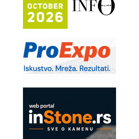
Efikasno upravljanje energijom
Automatizacija pakovanja · Display
(Shelf-Ready) omotnice
Potpuna efikasnost bez složenih
sistema
Trajna oznaka kao dugoročna korist
Bezbednost na prvom mestu!
IB BLUMENAUER - više od 40 godina
poverenja u industriji
Art Utopia Studio – vizuelne priče
industrije i biznisa
Mitutoyo Crysta-Apex V PLUS: Nova
era CNC merenja
OBO sistemi mrežastih nosača kablova
Proizvodnja iC7 Hybrid 1500 VDC
mrežnog pretvarača sa tečnim
hlađenjem
COMBYPACK