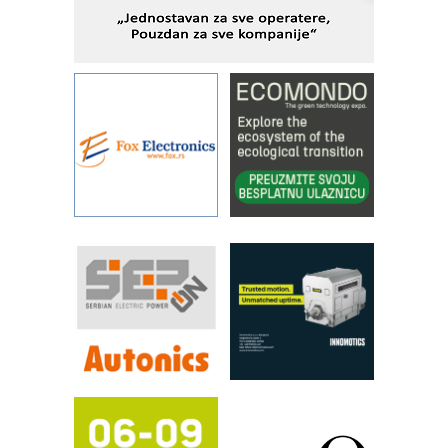
KIP KOP – napredna rešenja za
savremene industrijske i logističke
objekte
Alba d.o.o. – 35 godina preciznosti u
metrologiji i pametnim dozirnim
rešenjima
IBeRTIM - oprema za ispitivanje
kontrole kvaliteta
STAUFF – Komponente koje
povećavaju pouzdanost hidrauličkih
sistema
YAMADA pumpe – japanska
pouzdanost u transferu fluida
Filtration Group Industrial – Napredna
rešenja za filtraciju u hidrauličkim i
procesnim sistemima
RILINEX kompanije Rittal
FANUC: Najbolje za vašu pametnu
automatizaciju