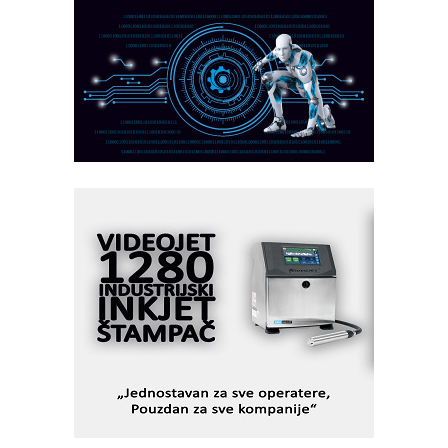
AUKOM: Svetski standard metrologije
dostupan u Srbiji
MOTOMAN – NEXT-Robotika vođena
veštačkom inteligencijom
I.SAFE MOBILE revolucioniše
industrijsku automatizaciju
pionirskimmobile operator PANEL-OM
Fleksibilno stezanje i brzo
podešavanje u proizvodnji prototipova
KIP KOP – napredna rešenja za
savremene industrijske i logističke
objekte
Alba d.o.o. – 35 godina preciznosti u
metrologiji i pametnim dozirnim
rešenjima
IBeRTIM - oprema za ispitivanje
kontrole kvaliteta
STAUFF – Komponente koje
povećavaju pouzdanost hidrauličkih
sistema