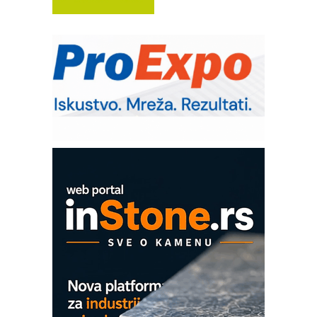
Trajna oznaka kao dugoročna korist
Bezbednost na prvom mestu!
IB BLUMENAUER - više od 40 godina
poverenja u industriji
RMQ-TITAN ADVANCED INDICATOR
– Pametna signalizacija za efikasnije
upravljanje mašinama
Sigurnije ispitivanje transformatora u
solarnim elektranama i vetroparkovima
COMBYPACK
EVOKS Maintenance Management
ROSA i SCHUNK podižu proizvodnju
na viši nivo
Detekcija različitih oblika
MAREX - Lim i mašine za savremena
rešenja