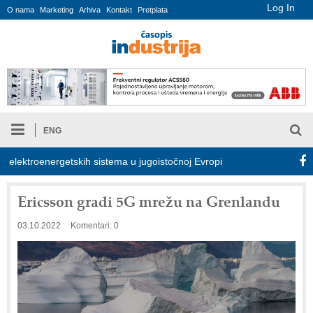
Log In
O nama
Marketing
Arhiva
Kontakt
Pretplata
ENG
ektroenergetskih sistema u jugoistočnoj Evropi
COMBYPACK
Ericsson gradi 5G mrežu na Grenlandu
03.10.2022
Komentari: 0