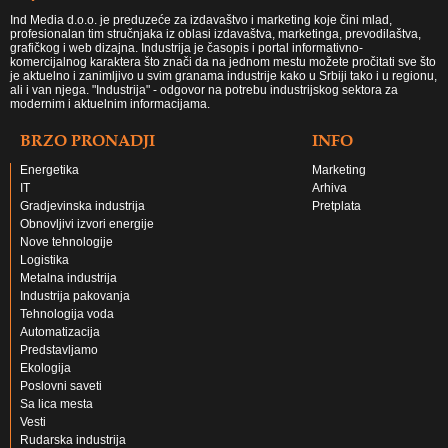
Ind Media d.o.o. je preduzeće za izdavaštvo i marketing koje čini mlad,
profesionalan tim stručnjaka iz oblasi izdavaštva, marketinga, prevodilaštva,
grafičkog i web dizajna. Industrija je časopis i portal informativno-
komercijalnog karaktera što znači da na jednom mestu možete pročitati sve što
je aktuelno i zanimljivo u svim granama industrije kako u Srbiji tako i u regionu,
ali i van njega. "Industrija" - odgovor na potrebu industrijskog sektora za
modernim i aktuelnim informacijama.
BRZO PRONADJI
INFO
Energetika
Marketing
IT
Arhiva
Gradjevinska industrija
Pretplata
Obnovljivi izvori energije
Nove tehnologije
Logistika
Metalna industrija
Industrija pakovanja
Tehnologija voda
Automatizacija
Predstavljamo
Ekologija
Poslovni saveti
Sa lica mesta
Vesti
Rudarska industrija