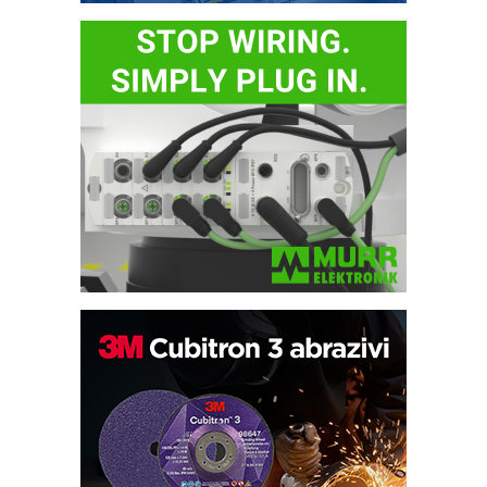
Trajna oznaka kao dugoročna korist
Bezbednost na prvom mestu!
IB BLUMENAUER - više od 40 godina
poverenja u industriji