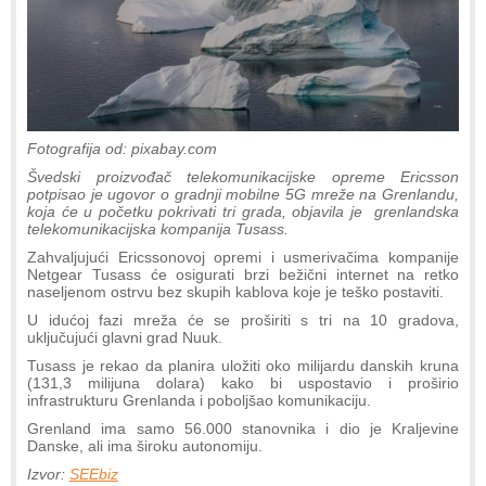
Fotografija od: pixabay.com
Švedski proizvođač telekomunikacijske opreme Ericsson
potpisao je ugovor o gradnji mobilne 5G mreže na Grenlandu,
koja će u početku pokrivati tri grada, objavila je grenlandska
telekomunikacijska kompanija Tusass.
Zahvaljujući Ericssonovoj opremi i usmerivačima kompanije
Netgear Tusass će osigurati brzi bežični internet na retko
naseljenom ostrvu bez skupih kablova koje je teško postaviti.
U idućoj fazi mreža će se proširiti s tri na 10 gradova,
uključujući glavni grad Nuuk.
Tusass je rekao da planira uložiti oko milijardu danskih kruna
(131,3 milijuna dolara) kako bi uspostavio i proširio
infrastrukturu Grenlanda i poboljšao komunikaciju.
Grenland ima samo 56.000 stanovnika i dio je Kraljevine
Danske, ali ima široku autonomiju.
Izvor:
SEEbiz