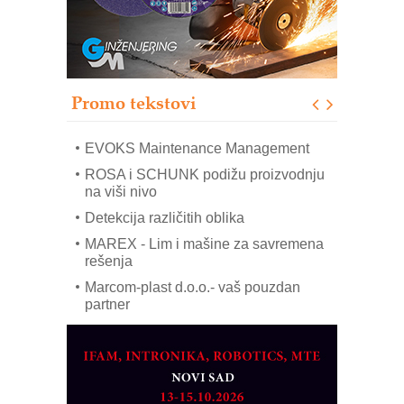
RMQ-TITAN ADVANCED INDICATOR
– Pametna signalizacija za efikasnije
upravljanje mašinama
Sigurnije ispitivanje transformatora u
solarnim elektranama i vetroparkovima
Promo tekstovi
COMBYPACK
EVOKS Maintenance Management
ROSA i SCHUNK podižu proizvodnju
na viši nivo
Detekcija različitih oblika
MAREX - Lim i mašine za savremena
rešenja
Marcom-plast d.o.o.- vaš pouzdan
partner
CTO - Prilagodite svoju toplinsku
obradu!
Razvoj asortimanskog pravca MINI-
PLC AKYTEC