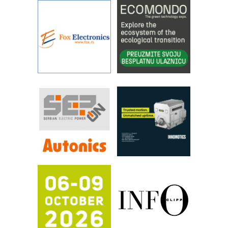
YAMADA pumpe – japanska
pouzdanost u transferu fluida
Filtration Group Industrial – Napredna
rešenja za filtraciju u hidrauličkim i
procesnim sistemima
Art Utopia Studio – vizuelne priče
industrije i biznisa
RILINEX kompanije Rittal
FANUC: Najbolje za vašu pametnu
automatizaciju
Efikasno upravljanje energijom
Automatizacija pakovanja · Display
(Shelf-Ready) omotnice
Proizvodnja iC7 Hybrid 1500 VDC
mrežnog pretvarača sa tečnim
hlađenjem
Potpuna efikasnost bez složenih
sistema