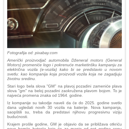
Fotografija od: pixabay.com
Američki proizvodjač automobila Dženeral motors (General
Motors) promeniće logo i pokrenuće marketinšku kampanju za
električna vozila (e-vozila) kako bi se predstavio u novom
svetlu: kao kompanija koja proizvodi vozila koja ne zagadjuju
životnu sredinu.
Stari logo bela slova "GM" na plavoj pozadini zameniće plava
slova "gm" na beloj pozadini zaokružena plavom bojom. To je
najveća promena znaka od 1964. godine.
Iz kompanije su takodje naveli da će do 2025. godine svetlo
dana ugledati novih 30 vozila na baterije. Nova kampanja,
saopštili su, treba da predstavi njihovu progresivnu viziju
budućnosti.
Krajem prošle godine, GM je objavio da se približava otkriću
nove hemije baterija koje će za manje od pet godina cenu