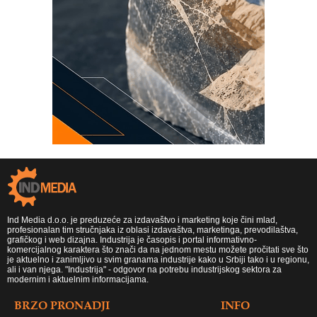
Ind Media d.o.o. je preduzeće za izdavaštvo i marketing koje čini mlad,
profesionalan tim stručnjaka iz oblasi izdavaštva, marketinga, prevodilaštva,
grafičkog i web dizajna. Industrija je časopis i portal informativno-
komercijalnog karaktera što znači da na jednom mestu možete pročitati sve što
je aktuelno i zanimljivo u svim granama industrije kako u Srbiji tako i u regionu,
ali i van njega. "Industrija" - odgovor na potrebu industrijskog sektora za
modernim i aktuelnim informacijama.
BRZO PRONADJI
INFO