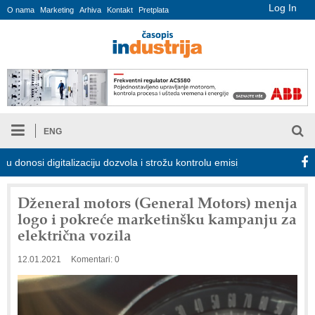
Log In
O nama
Marketing
Arhiva
Kontakt
Pretplata
ENG
si digitalizaciju dozvola i strožu kontrolu emisija
Proizvodnja i
Dženeral motors (General Motors) menja
logo i pokreće marketinšku kampanju za
električna vozila
12.01.2021
Komentari: 0