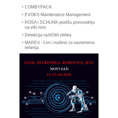
COMBYPACK
EVOKS Maintenance Management
ROSA i SCHUNK podižu proizvodnju
na viši nivo
Detekcija različitih oblika
MAREX - Lim i mašine za savremena
rešenja
Marcom-plast d.o.o.- vaš pouzdan
partner
CTO - Prilagodite svoju toplinsku
obradu!
Razvoj asortimanskog pravca MINI-
PLC AKYTEC
AUKOM: Svetski standard metrologije
dostupan u Srbiji
MOTOMAN – NEXT-Robotika vođena
veštačkom inteligencijom