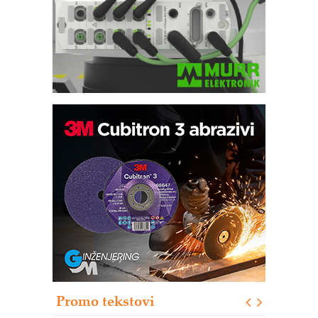
Bezbednost na prvom mestu!
IB BLUMENAUER - više od 40 godina
poverenja u industriji
RMQ-TITAN ADVANCED INDICATOR
– Pametna signalizacija za efikasnije
upravljanje mašinama
Sigurnije ispitivanje transformatora u
solarnim elektranama i vetroparkovima
Pranje točkova na gradilištu- standard
modernog i odgovornog građenja
Proizvodnja iC7 Hybrid 1500 VDC
Promo tekstovi
mrežnog pretvarača sa tečnim
hlađenjem