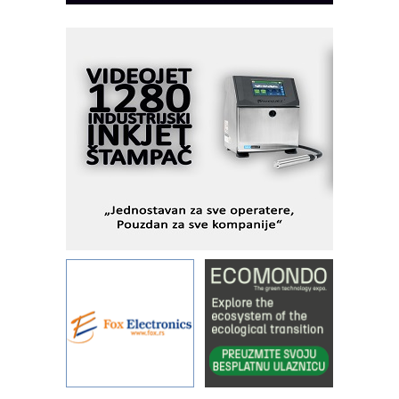
I.SAFE MOBILE revolucioniše
industrijsku automatizaciju
pionirskimmobile operator PANEL-OM
Fleksibilno stezanje i brzo
podešavanje u proizvodnji prototipova
KIP KOP – napredna rešenja za
savremene industrijske i logističke
objekte
Alba d.o.o. – 35 godina preciznosti u
metrologiji i pametnim dozirnim
rešenjima
IBeRTIM - oprema za ispitivanje
kontrole kvaliteta
STAUFF – Komponente koje
povećavaju pouzdanost hidrauličkih
sistema
YAMADA pumpe – japanska
pouzdanost u transferu fluida
Filtration Group Industrial – Napredna
rešenja za filtraciju u hidrauličkim i