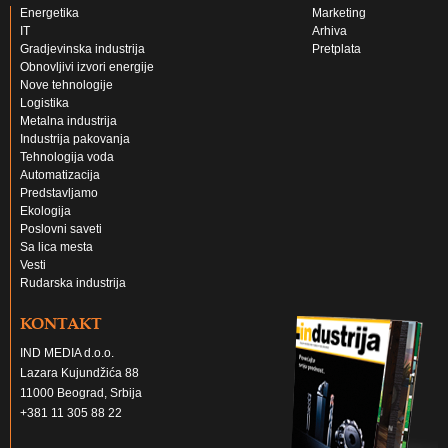
Energetika
Marketing
IT
Arhiva
Gradjevinska industrija
Pretplata
Obnovljivi izvori energije
Nove tehnologije
Logistika
Metalna industrija
Industrija pakovanja
Tehnologija voda
Automatizacija
Predstavljamo
Ekologija
Poslovni saveti
Sa lica mesta
Vesti
Rudarska industrija
KONTAKT
IND MEDIA d.o.o.
Lazara Kujundžića 88
11000 Beograd, Srbija
+381 11 305 88 22