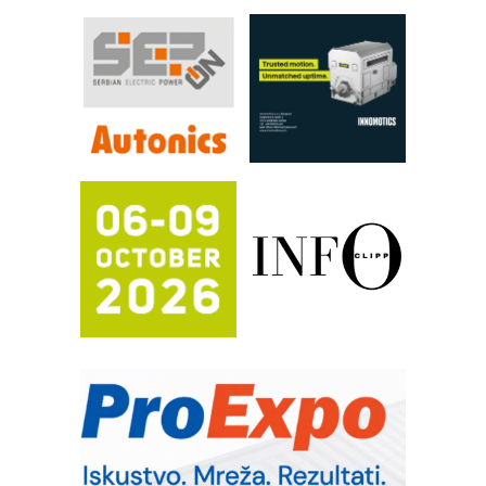
procesnim sistemima
RILINEX kompanije Rittal
FANUC: Najbolje za vašu pametnu
automatizaciju
Efikasno upravljanje energijom
Automatizacija pakovanja · Display
(Shelf-Ready) omotnice
Potpuna efikasnost bez složenih
sistema
Trajna oznaka kao dugoročna korist
Bezbednost na prvom mestu!
IB BLUMENAUER - više od 40 godina
poverenja u industriji
RMQ-TITAN ADVANCED INDICATOR
– Pametna signalizacija za efikasnije
upravljanje mašinama
Sigurnije ispitivanje transformatora u
solarnim elektranama i vetroparkovima