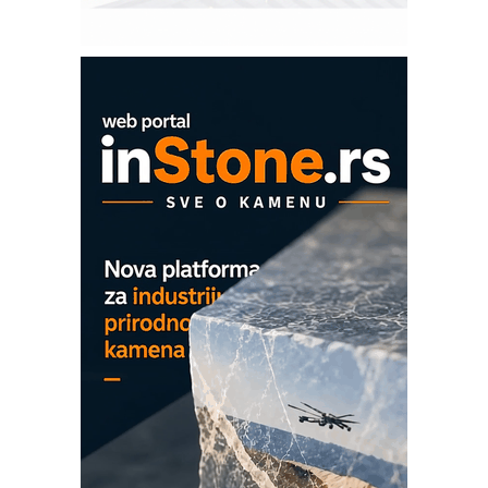
Pranje točkova na gradilištu- standard
modernog i odgovornog građenja
Proizvodnja iC7 Hybrid 1500 VDC
mrežnog pretvarača sa tečnim
hlađenjem
COMBYPACK
EVOKS Maintenance Management
ROSA i SCHUNK podižu proizvodnju
na viši nivo
Detekcija različitih oblika