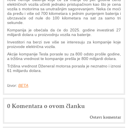
električnoh vozila učiniti jednako pristupačnom kao što je cena
vozila s motorima sa unutrašnjim sagorevanjem. Neka će moći
da pređu i više od 700 kilometara s jednim punjenjem baterija i
ubrzavaće od nule do 100 kilometara na sat za samo tri
sekunde.
Kompanija je obećala da će do 2025. godine investirati 27
milijardi dolara u proizvodnju vozila na baterije.
Investitori na berzi sve više se interesuju za kompanije koje
proizvode električna vozila.
Akcije kompanije Tesla porasle su za 800 odsto prošle godine,
a tržišna vrednost te kompanije prešla je 800 milijardi dolara.
Tržišna vrednost Dženeral motorsa porasla je neznatno i iznosi
61 milijardu dolara.
Izvor:
BETA
0 Komentara o ovom članku
Ostavi komentar