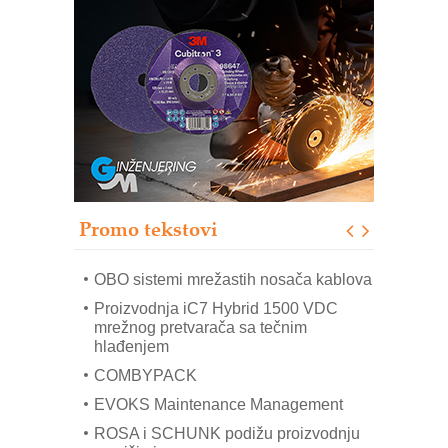
Potpuna efikasnost bez složenih
sistema
Trajna oznaka kao dugoročna korist
Bezbednost na prvom mestu!
IB BLUMENAUER - više od 40 godina
poverenja u industriji
RMQ-TITAN ADVANCED INDICATOR
– Pametna signalizacija za efikasnije
upravljanje mašinama
Promo tekstovi
Mitutoyo Crysta-Apex V PLUS: Nova
era CNC merenja
OBO sistemi mrežastih nosača kablova
Proizvodnja iC7 Hybrid 1500 VDC
mrežnog pretvarača sa tečnim
hlađenjem
COMBYPACK
EVOKS Maintenance Management
ROSA i SCHUNK podižu proizvodnju