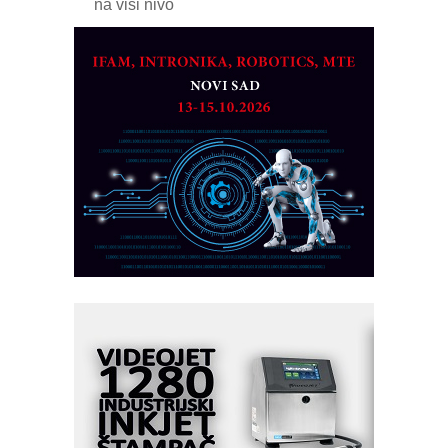
na viši nivo
Detekcija različitih oblika
MAREX - Lim i mašine za savremena
rešenja
Marcom-plast d.o.o.- vaš pouzdan
partner
CTO - Prilagodite svoju toplinsku
obradu!
Razvoj asortimanskog pravca MINI-
PLC AKYTEC
AUKOM: Svetski standard metrologije
dostupan u Srbiji
MOTOMAN – NEXT-Robotika vođena
veštačkom inteligencijom
I.SAFE MOBILE revolucioniše
industrijsku automatizaciju
pionirskimmobile operator PANEL-OM
Fleksibilno stezanje i brzo
podešavanje u proizvodnji prototipova