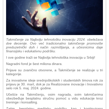
Takmičenje za Najbolju tehnološku inovaciju 2024. obeležava
dve decenije. Ovo već tradicionalno takmičenje promoviše
preduzetnički duh i način razmišljanja, a učesnicima daje
finansijsku i edukativnu podršku.
I ove godine traži se Najbolja tehnološka inovacija u Srbiji!
Nagradni fond je šest miliona dinara.
Prijave su zvanično otvorene, a Takmičenje se realizuje u tri
kategorije.
Za inovativne ideje srednjoškolskih i studentskih timova rok za
prijavu je 30. mart, dok je za Realizovane inovacije i Inovativno
selo rok 5. maj. 2024. godine.
Učešće na Takmičenju, osim nagrada, svim takmičarima
obezbeđuje besplatnu stručnu pomoć u vidu edukacije kroz
treninge i konsalting.
Zatim, besplatnu medijsku podršku, kao i kontinuirano