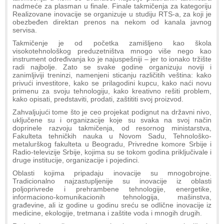
nadmeće za plasman u finale. Finale takmičenja za kategoriju
Realizovane inovacije se organizuje u studiju RTS-a, za koji je
obezbeđen direktan prenos na nekom od kanala javnog
servisa.
Takmičenje je od početka zamišljeno kao škola
visokotehnološkog preduzetništva mnogo više nego kao
instrument određivanja ko je najuspešniji – jer to ionako tržište
radi najbolje. Zato se svake godine organizuju noviji i
zanimljiviji treninzi, namenjeni sticanju različitih veština: kako
privući investitore, kako se prilagodini kupcu, kako naći novu
primenu za svoju tehnologiju, kako kreativno rešiti problem,
kako opisati, predstaviti, prodati, zaštititi svoj proizvod.
Zahvaljujući tome što je ceo projekat podignut na državni nivo,
uključene su i organizacije koje su svaka na svoj način
doprinele razvoju takmičenja, od resornog ministarstva,
Fakulteta tehničkih nauka u Novom Sadu, Tehnološko-
metalurškog fakulteta u Beogradu, Privredne komore Srbije i
Radio-televizije Srbije, kojima su se tokom godina priključivale i
druge institucije, organizacije i pojedinci.
Oblasti kojima pripadaju inovacije su mnogobrojne.
Tradicionalno najzastupljenije su inovacije iz oblasti
poljoprivrede i prehrambene tehnologije, energetike,
informaciono-komunikacionih tehnologija, mašinstva,
građevine, ali iz godine u godinu sreću se odlične inovacije iz
medicine, ekologije, tretmana i zaštite voda i mnogih drugih.