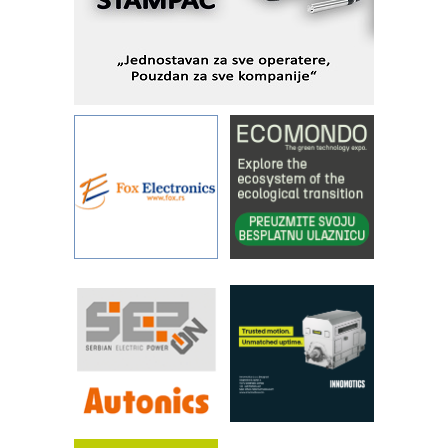
KIP KOP – napredna rešenja za
savremene industrijske i logističke
objekte
Alba d.o.o. – 35 godina preciznosti u
metrologiji i pametnim dozirnim
rešenjima
IBeRTIM - oprema za ispitivanje
kontrole kvaliteta
STAUFF – Komponente koje
povećavaju pouzdanost hidrauličkih
sistema
YAMADA pumpe – japanska
pouzdanost u transferu fluida
Filtration Group Industrial – Napredna
rešenja za filtraciju u hidrauličkim i
procesnim sistemima
RILINEX kompanije Rittal
FANUC: Najbolje za vašu pametnu
automatizaciju