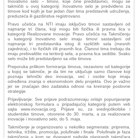
Inovativno selo – timovi, koje čine predstavnici, mogu se
takmičiti u ovoj kategoriji. Inovativno selo je predviđeno za
timove kod kojih je bar jedan član tima predstavnik udruženja,
preduzeća ili gazdinstva registrovano.
Pravo učešća na NTI imaju isključivo timovi sastavljeni od
najmanje tri člana, koji mogu biti fizička ili pravna lica u
kategoriji Realizovane inovacije. Pravo učešća na Takmičenju
u kategoriji Inovativno selo imaju timovi sastavljeni od
najmanje tri predstavnika istog ili različitih sela (mesnih
zajednica), i to fizičkih i/ili pravnih lica. Članovi tima trebaju da
imaju prebivalište na teritoriji sela, a pravna lica sedište. Svako
selo može biti predstavljeno sa više timova.
Preporuka prilikom formiranja timova, nezavisno od kategorije
u kojoj se takmiče, je da tim ne uključuje samo članove koji
poznaju tehnički deo inovacija, već i osobe koje imaju
određena znanja o ekonomskom delu projekta. Ovo je važno
jer se značajan deo zadataka odnosi na kreiranje poslovne
strategije.
Prijavljivanje: Sve prijave podrazumevaju onlajn popunjavanje
elektronskog formulara u pripadajućoj kategoriji putem veb
sajta www.inovacija.org. Prijave su, za srednjoškolske i
studentske timove, otvorene do 30. marta, a za realizovane
inovacije i inovativno selo, do 5. maja.
Takmičenje je organizovano u nekoliko segmenata: priprema,
tehnika, tržište, promocija, polufinale i finale. Polufinale je faza
takmičenja u kom se dvanaest najbolje plasiranih takmičara