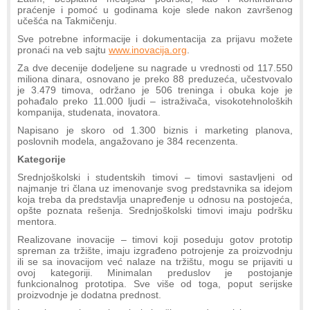
praćenje i pomoć u godinama koje slede nakon završenog
učešća na Takmičenju.
Sve potrebne informacije i dokumentacija za prijavu možete
pronaći na veb sajtu
www.inovacija.org
.
Za dve decenije dodeljene su nagrade u vrednosti od 117.550
miliona dinara, osnovano je preko 88 preduzeća, učestvovalo
je 3.479 timova, održano je 506 treninga i obuka koje je
pohađalo preko 11.000 ljudi – istraživača, visokotehnoloških
kompanija, studenata, inovatora.
Napisano je skoro od 1.300 biznis i marketing planova,
poslovnih modela, angažovano je 384 recenzenta.
Kategorije
Srednjoškolski i studentskih timovi – timovi sastavljeni od
najmanje tri člana uz imenovanje svog predstavnika sa idejom
koja treba da predstavlja unapređenje u odnosu na postojeća,
opšte poznata rešenja. Srednjoškolski timovi imaju podršku
mentora.
Realizovane inovacije – timovi koji poseduju gotov prototip
spreman za tržište, imaju izgrađeno potrojenje za proizvodnju
ili se sa inovacijom već nalaze na tržištu, mogu se prijaviti u
ovoj kategoriji. Minimalan preduslov je postojanje
funkcionalnog prototipa. Sve više od toga, poput serijske
proizvodnje je dodatna prednost.