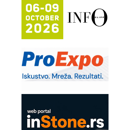
Efikasno upravljanje energijom
Automatizacija pakovanja · Display
(Shelf-Ready) omotnice
Potpuna efikasnost bez složenih
sistema
Trajna oznaka kao dugoročna korist
Bezbednost na prvom mestu!
IB BLUMENAUER - više od 40 godina
poverenja u industriji
RMQ-TITAN ADVANCED INDICATOR
– Pametna signalizacija za efikasnije
upravljanje mašinama
Mitutoyo Crysta-Apex V PLUS: Nova
era CNC merenja
OBO sistemi mrežastih nosača kablova
Proizvodnja iC7 Hybrid 1500 VDC
mrežnog pretvarača sa tečnim
hlađenjem