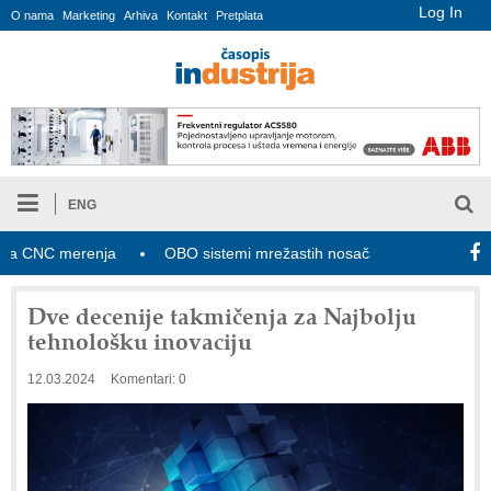
Log In
O nama
Marketing
Arhiva
Kontakt
Pretplata
ENG
NC merenja
OBO sistemi mrežastih nosača kablova
Novi za
Dve decenije takmičenja za Najbolju
tehnološku inovaciju
12.03.2024
Komentari: 0