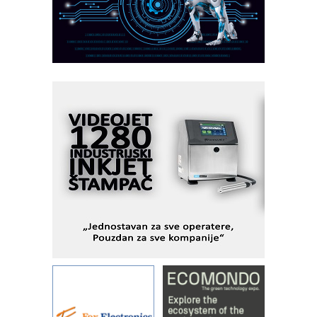
CTO - Prilagodite svoju toplinsku
obradu!
Razvoj asortimanskog pravca MINI-
PLC AKYTEC
AUKOM: Svetski standard metrologije
dostupan u Srbiji
MOTOMAN – NEXT-Robotika vođena
veštačkom inteligencijom
I.SAFE MOBILE revolucioniše
industrijsku automatizaciju
pionirskimmobile operator PANEL-OM
Fleksibilno stezanje i brzo
podešavanje u proizvodnji prototipova
KIP KOP – napredna rešenja za
savremene industrijske i logističke
objekte
Alba d.o.o. – 35 godina preciznosti u
metrologiji i pametnim dozirnim
rešenjima