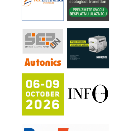
IBeRTIM - oprema za ispitivanje
kontrole kvaliteta
STAUFF – Komponente koje
povećavaju pouzdanost hidrauličkih
sistema
YAMADA pumpe – japanska
pouzdanost u transferu fluida
Filtration Group Industrial – Napredna
rešenja za filtraciju u hidrauličkim i
procesnim sistemima
RILINEX kompanije Rittal
FANUC: Najbolje za vašu pametnu
automatizaciju
Efikasno upravljanje energijom
Automatizacija pakovanja · Display
(Shelf-Ready) omotnice
Potpuna efikasnost bez složenih
sistema
Trajna oznaka kao dugoročna korist