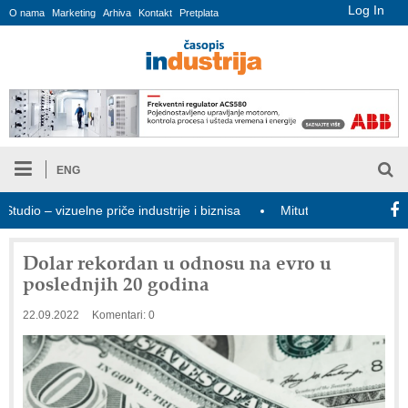
Log In
O nama
Marketing
Arhiva
Kontakt
Pretplata
ENG
io – vizuelne priče industrije i biznisa
Mitutoyo Crysta-Apex V P
Dolar rekordan u odnosu na evro u
poslednjih 20 godina
22.09.2022
Komentari: 0