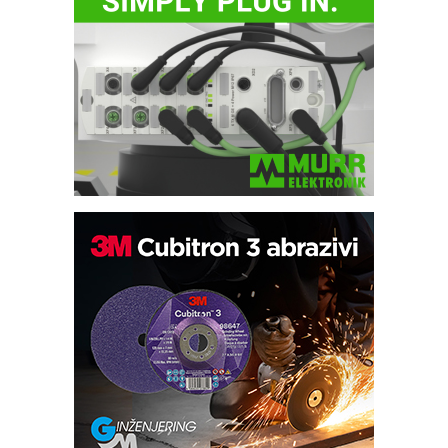
Automatizacija pakovanja · Display
(Shelf-Ready) omotnice
Potpuna efikasnost bez složenih
sistema
Trajna oznaka kao dugoročna korist
Bezbednost na prvom mestu!
IB BLUMENAUER - više od 40 godina