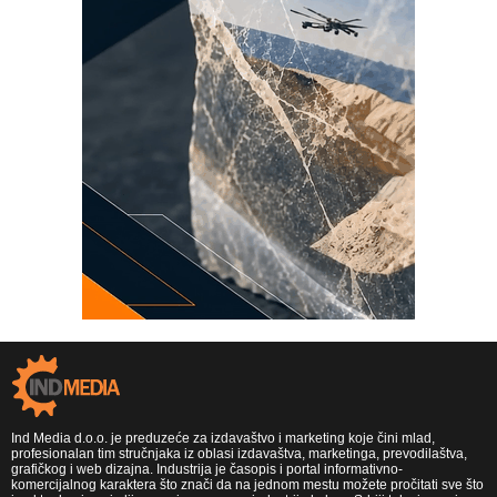
Ind Media d.o.o. je preduzeće za izdavaštvo i marketing koje čini mlad,
profesionalan tim stručnjaka iz oblasi izdavaštva, marketinga, prevodilaštva,
grafičkog i web dizajna. Industrija je časopis i portal informativno-
komercijalnog karaktera što znači da na jednom mestu možete pročitati sve što