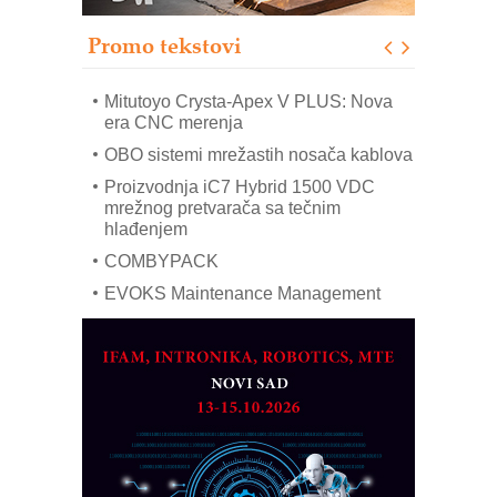
poverenja u industriji
Promo tekstovi
Art Utopia Studio – vizuelne priče
industrije i biznisa
Mitutoyo Crysta-Apex V PLUS: Nova
era CNC merenja
OBO sistemi mrežastih nosača kablova
Proizvodnja iC7 Hybrid 1500 VDC
mrežnog pretvarača sa tečnim
hlađenjem
COMBYPACK
EVOKS Maintenance Management
ROSA i SCHUNK podižu proizvodnju
na viši nivo
Detekcija različitih oblika
MAREX - Lim i mašine za savremena
rešenja
Marcom-plast d.o.o.- vaš pouzdan
partner