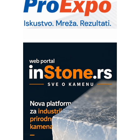
Bezbednost na prvom mestu!
IB BLUMENAUER - više od 40 godina
poverenja u industriji
Art Utopia Studio – vizuelne priče
industrije i biznisa
Mitutoyo Crysta-Apex V PLUS: Nova
era CNC merenja
OBO sistemi mrežastih nosača kablova
Proizvodnja iC7 Hybrid 1500 VDC
mrežnog pretvarača sa tečnim
hlađenjem
COMBYPACK