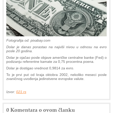
Fotografija od: pixabay.com
Dolar je danas porastao na najviši nivou u odnosu na evro
posle 20 godina.
Dolar je ojačao posle objave američke centralne banke (Fed) o
podizanju referentne kamate za 0,75 procentna poena.
Dolar je dostigao vrednost 0,9814 za evro.
To je prvi put od kraja oktobra 2002, nekoliko meseci posle
zvaničnog uvođenja jedinstvene evropske valute.
Izvor:
021.rs
0 Komentara o ovom članku