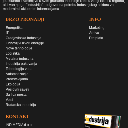
je aktuelno i zanimljivo u svim granama industrije kako u Srbiji tako i u regionu,
ali i van njega. "Industrija" - odgovor na potrebu industrijskog sektora za
modernim i aktuelnim informacijama.
BRZO PRONADJI
INFO
Energetika
Marketing
IT
Arhiva
Gradjevinska industrija
Pretplata
Obnovljivi izvori energije
Nove tehnologije
Logistika
Metalna industrija
Industrija pakovanja
Tehnologija voda
Automatizacija
Predstavljamo
Ekologija
Poslovni saveti
Sa lica mesta
Vesti
Rudarska industrija
KONTAKT
IND MEDIA d.o.o.