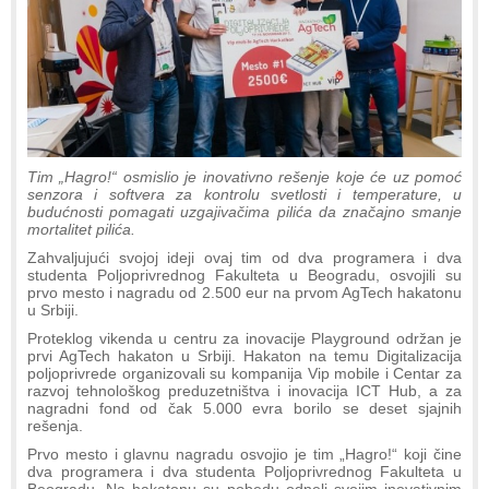
Tim „Hagro!“ osmislio je inovativno rešenje koje će uz pomoć
senzora i softvera za kontrolu svetlosti i temperature, u
budućnosti pomagati uzgajivačima pilića da značajno smanje
mortalitet pilića.
Zahvaljujući svojoj ideji ovaj tim od dva programera i dva
studenta Poljoprivrednog Fakulteta u Beogradu, osvojili su
prvo mesto i nagradu od 2.500 eur na prvom AgTech hakatonu
u Srbiji.
Proteklog vikenda u centru za inovacije Playground održan je
prvi AgTech hakaton u Srbiji. Hakaton na temu Digitalizacija
poljoprivrede organizovali su kompanija Vip mobile i Centar za
razvoj tehnološkog preduzetništva i inovacija ICT Hub, a za
nagradni fond od čak 5.000 evra borilo se deset sjajnih
rešenja.
Prvo mesto i glavnu nagradu osvojio je tim „Hagro!“ koji čine
dva programera i dva studenta Poljoprivrednog Fakulteta u
Beogradu. Na hakatonu su pobedu odneli svojim inovativnim