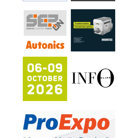
automatizaciju
Efikasno upravljanje energijom
Automatizacija pakovanja · Display
(Shelf-Ready) omotnice
Proizvodnja iC7 Hybrid 1500 VDC
mrežnog pretvarača sa tečnim
hlađenjem
Potpuna efikasnost bez složenih
sistema
Trajna oznaka kao dugoročna korist
Bezbednost na prvom mestu!
IB BLUMENAUER - više od 40 godina
poverenja u industriji
COMBYPACK
RMQ-TITAN ADVANCED INDICATOR
– Pametna signalizacija za efikasnije
upravljanje mašinama
Sigurnije ispitivanje transformatora u
solarnim elektranama i vetroparkovima