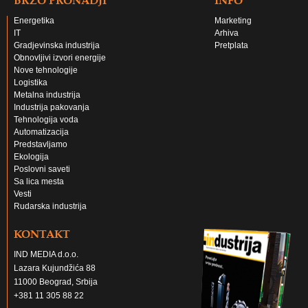
Energetika
Marketing
IT
Arhiva
Gradjevinska industrija
Pretplata
Obnovljivi izvori energije
Nove tehnologije
Logistika
Metalna industrija
Industrija pakovanja
Tehnologija voda
Automatizacija
Predstavljamo
Ekologija
Poslovni saveti
Sa lica mesta
Vesti
Rudarska industrija
KONTAKT
IND MEDIA d.o.o.
Lazara Kujundžića 88
11000 Beograd, Srbija
+381 11 305 88 22