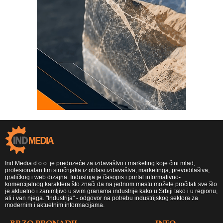
Ind Media d.o.o. je preduzeće za izdavaštvo i marketing koje čini mlad,
profesionalan tim stručnjaka iz oblasi izdavaštva, marketinga, prevodilaštva,
grafičkog i web dizajna. Industrija je časopis i portal informativno-
komercijalnog karaktera što znači da na jednom mestu možete pročitati sve što
je aktuelno i zanimljivo u svim granama industrije kako u Srbiji tako i u regionu,
ali i van njega. "Industrija" - odgovor na potrebu industrijskog sektora za
modernim i aktuelnim informacijama.
BRZO PRONADJI
INFO