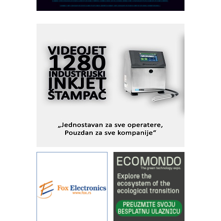
savremene industrijske i logističke
objekte
Alba d.o.o. – 35 godina preciznosti u
metrologiji i pametnim dozirnim
rešenjima
IBeRTIM - oprema za ispitivanje
kontrole kvaliteta
STAUFF – Komponente koje
povećavaju pouzdanost hidrauličkih
sistema
YAMADA pumpe – japanska
pouzdanost u transferu fluida
Filtration Group Industrial – Napredna
rešenja za filtraciju u hidrauličkim i
procesnim sistemima
Art Utopia Studio – vizuelne priče
industrije i biznisa
RILINEX kompanije Rittal
FANUC: Najbolje za vašu pametnu