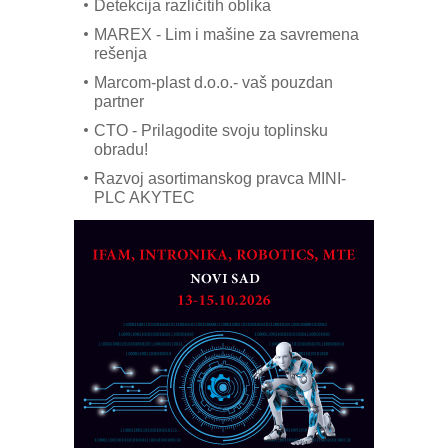
Detekcija različitih oblika
MAREX - Lim i mašine za savremena
rešenja
Marcom-plast d.o.o.- vaš pouzdan
partner
CTO - Prilagodite svoju toplinsku
obradu!
Razvoj asortimanskog pravca MINI-
PLC AKYTEC
AUKOM: Svetski standard metrologije
dostupan u Srbiji
MOTOMAN – NEXT-Robotika vođena
veštačkom inteligencijom
I.SAFE MOBILE revolucioniše
industrijsku automatizaciju
pionirskimmobile operator PANEL-OM
Fleksibilno stezanje i brzo
podešavanje u proizvodnji prototipova
KIP KOP – napredna rešenja za