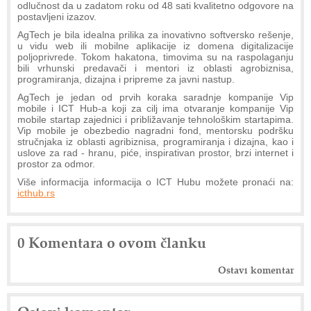
odlučnost da u zadatom roku od 48 sati kvalitetno odgovore na
postavljeni izazov.
AgTech je bila idealna prilika za inovativno softversko rešenje,
u vidu web ili mobilne aplikacije iz domena digitalizacije
poljoprivrede. Tokom hakatona, timovima su na raspolaganju
bili vrhunski predavači i mentori iz oblasti agrobiznisa,
programiranja, dizajna i pripreme za javni nastup.
AgTech je jedan od prvih koraka saradnje kompanije Vip
mobile i ICT Hub-a koji za cilj ima otvaranje kompanije Vip
mobile startap zajednici i približavanje tehnološkim startapima.
Vip mobile je obezbedio nagradni fond, mentorsku podršku
stručnjaka iz oblasti agribiznisa, programiranja i dizajna, kao i
uslove za rad - hranu, piće, inspirativan prostor, brzi internet i
prostor za odmor.
Više informacija informacija o ICT Hubu možete pronaći na:
icthub.rs
0 Komentara o ovom članku
Ostavi komentar