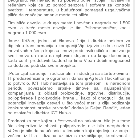
rešenjem koje će uz pomoć senzora i softvera za kontrolu
svetlosti i temperature, u budućnosti pomagati uzgajivačima
pilića da značajno smanje mortalitet pilića.
Tim Miće osvojio je drugo mesto i novčanu nagradu od 1.500
evra, a treće mesto osvojio je tim Psihomehaničar, kao i
nagradu 1.000 evra.
Janez Križan, jedan od članova žirija i direktor sektora za
digitalnu transformaciju u kompaniji Vip, izjavio je da je svih 10
inovativnih rešenja koje su timovi predstavili odlično i pozvao je
sve timove da rade na njihovim idejama do kraja decembra,
kada će ih predstaviti leadership timu Vipa i dobiti mogućnost
za dodatnu podršku svom projektu.
„Potencijal saradnje Tradicionalnih industrija sa startup-ovima i
IT preduzednicima je ogroman i današnji AgTech Hackathon je
to potvrdio. ICT Hub nastavlja sa tom praksom i u narednom
periodu povezaćemo srpske timove sa najuspešnijim
kompanijama iz oblasti proizvodnje, trgovine, distribucije,
poljoprivrede i proizvodnje hrane… kako bi omogućili da se
potencijal inovacija ostvari u što većoj meri u cilju podizanja
konkurentnosti srpske privrede“ dodao je Dejan Ranđić, jedan
od osnivača i direktor ICT Hub-a.
Prednost za one koji su učestvovali na hakatonu bila je u tome
što ekspertiza iz oblasti poljoprivrede nije bila neophodna.
Važno je bilo da su učesnici u timovima koji objedinjuju znanja i
veštine iz IT-a i dizajna uz biznis razmišljanje, kreativnost i