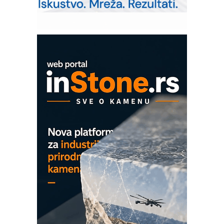
Pranje točkova na gradilištu- standard
modernog i odgovornog građenja
ROSA i SCHUNK podižu proizvodnju
na viši nivo
Detekcija različitih oblika
MAREX - Lim i mašine za savremena
rešenja
Marcom-plast d.o.o.- vaš pouzdan
partner
CTO - Prilagodite svoju toplinsku
obradu!