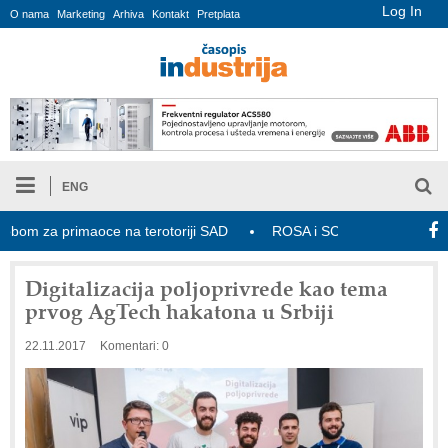
Log In
O nama
Marketing
Arhiva
Kontakt
Pretplata
ENG
m za primaoce na terotoriji SAD
ROSA i SCHUNK podižu proizvodnj
Digitalizacija poljoprivrede kao tema
prvog AgTech hakatona u Srbiji
22.11.2017
Komentari: 0