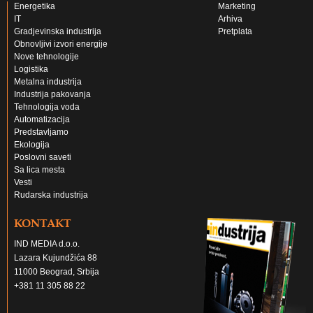
Energetika
Marketing
IT
Arhiva
Gradjevinska industrija
Pretplata
Obnovljivi izvori energije
Nove tehnologije
Logistika
Metalna industrija
Industrija pakovanja
Tehnologija voda
Automatizacija
Predstavljamo
Ekologija
Poslovni saveti
Sa lica mesta
Vesti
Rudarska industrija
KONTAKT
IND MEDIA d.o.o.
Lazara Kujundžića 88
11000 Beograd, Srbija
+381 11 305 88 22