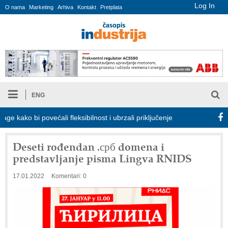
Log In
O nama
Marketing
Arhiva
Kontakt
Pretplata
ENG
ako bi povećali fleksibilnost i ubrzali priključenje na elektroenergetsk
Deseti rođendan .срб domena i
predstavljanje pisma Lingva RNIDS
17.01.2022
Komentari: 0