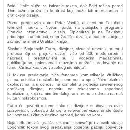
Bold i Italic služe za isticanje teksta, dok Bold težina pored
Thin težine pruža fin kontrast koji može biti interesantan u
grafičkom dizajnu.
Pismo predstavlja autor Petar Vasilić, asistent na Fakultetu
tehničkih nauka u Novom Sadu, na studijskom programu
Grafičko inženjerstvo i dizajn. Diplomirao je na Fakultetu
primenjenih umetnosti, smer Grafički dizajn, a master studije je
završio na smeru Grafika i knjiga.
Slavimir Stojanović Futro, dizajner, vizuelni umetnik, autor i
profesor čiji su projekti osvojili više od 300 međunarodnih
nagrada i predstavljeni su u vodećim magazinima,
publikacijama, galerijama i muzejima održaće predavanje na
temu „Ćirilica kao deo vizuelnog identiteta“.
U fokusa predavanja biće fenomen komunikacije ćiriličkog
pisma, estetike i nasleđa koju ono nosi u specifičnim lokalnim
okolnostima, a u odnosu na kompletnu profesiju savremenog
grafičkog dizajna, nastalu na tekovinama zapadnog
kapitalizma, koja samim tim deluje asinhrono u odnosu na naš
kulturni mikrokosmos.
Futro će govoriti o tome kako se dizajner suočava sa ovim
izazovima u pokušaju da kreira relevantne vizuelne identitete
koji pomeraju čitavo društvo napred, korak po korak.
Bojan Stefanović, grafički dizajner, osnivač je i vlasnik studija
Logoholik tokom svog predavanja posebnu pažnju posvetiće