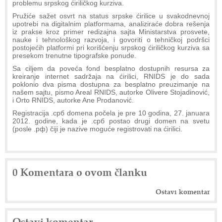
problemu srpskog ćiriličkog kurziva.
Pružiće sažet osvrt na status srpske ćirilice u svakodnevnoj
upotrebi na digitalnim platformama, analiziraće dobra rešenja
iz prakse kroz primer redizajna sajta Ministarstva prosvete,
nauke i tehnološkog razvoja, i govoriti o tehničkoj podršci
postojećih platformi pri korišćenju srpskog ćiriličkog kurziva sa
presekom trenutne tipografske ponude.
Sa ciljem da poveća fond besplatno dostupnih resursa za
kreiranje internet sadržaja na ćirilici, RNIDS je do sada
poklonio dva pisma dostupna za besplatno preuzimanje na
našem sajtu, pismo Areal RNIDS, autorke Olivere Stojadinović,
i Orto RNIDS, autorke Ane Prodanović.
Registracija .срб domena počela je pre 10 godina, 27. januara
2012. godine, kada je .срб postao drugi domen na svetu
(posle .рф) čiji je nazive moguće registrovati na ćirilici.
0 Komentara o ovom članku
Ostavi komentar
Ostavi komentar