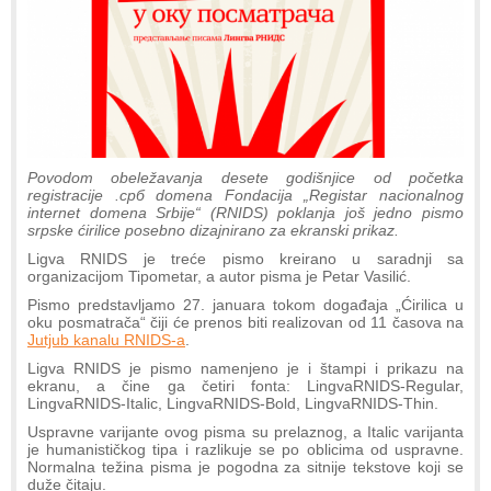
Povodom obeležavanja desete godišnjice od početka
registracije .срб domena Fondacija „Registar nacionalnog
internet domena Srbije“ (RNIDS) poklanja još jedno pismo
srpske ćirilice posebno dizajnirano za ekranski prikaz.
Ligva RNIDS je treće pismo kreirano u saradnji sa
organizacijom Tipometar, a autor pisma je Petar Vasilić.
Pismo predstavljamo 27. januara tokom događaja „Ćirilica u
oku posmatrača“ čiji će prenos biti realizovan od 11 časova na
Jutjub kanalu RNIDS-a
.
Ligva RNIDS je pismo namenjeno je i štampi i prikazu na
ekranu, a čine ga četiri fonta: LingvaRNIDS-Regular,
LingvaRNIDS-Italic, LingvaRNIDS-Bold, LingvaRNIDS-Thin.
Uspravne varijante ovog pisma su prelaznog, a Italic varijanta
je humanističkog tipa i razlikuje se po oblicima od uspravne.
Normalna težina pisma je pogodna za sitnije tekstove koji se
duže čitaju.