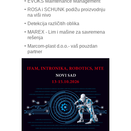
EVOKS Maintenance Management
ROSA i SCHUNK podižu proizvodnju
na viši nivo
Detekcija različitih oblika
MAREX - Lim i mašine za savremena
rešenja
Marcom-plast d.o.o.- vaš pouzdan
partner
CTO - Prilagodite svoju toplinsku
obradu!
Razvoj asortimanskog pravca MINI-
PLC AKYTEC
AUKOM: Svetski standard metrologije
dostupan u Srbiji
MOTOMAN – NEXT-Robotika vođena
veštačkom inteligencijom
I.SAFE MOBILE revolucioniše
industrijsku automatizaciju
pionirskimmobile operator PANEL-OM