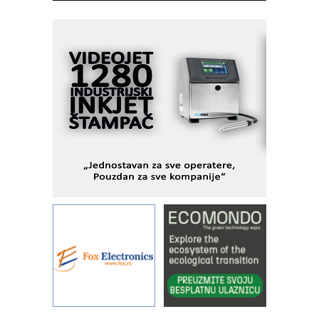
Fleksibilno stezanje i brzo
podešavanje u proizvodnji prototipova
KIP KOP – napredna rešenja za
savremene industrijske i logističke
objekte
Alba d.o.o. – 35 godina preciznosti u
metrologiji i pametnim dozirnim
rešenjima
IBeRTIM - oprema za ispitivanje
kontrole kvaliteta
STAUFF – Komponente koje
povećavaju pouzdanost hidrauličkih
sistema
YAMADA pumpe – japanska
pouzdanost u transferu fluida
Filtration Group Industrial – Napredna
rešenja za filtraciju u hidrauličkim i
procesnim sistemima
Art Utopia Studio – vizuelne priče
industrije i biznisa