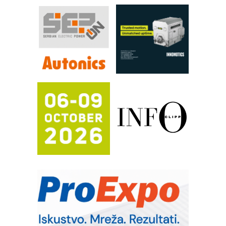
RILINEX kompanije Rittal
FANUC: Najbolje za vašu pametnu
automatizaciju
Efikasno upravljanje energijom
Automatizacija pakovanja · Display
(Shelf-Ready) omotnice
Proizvodnja iC7 Hybrid 1500 VDC
mrežnog pretvarača sa tečnim
hlađenjem
Potpuna efikasnost bez složenih
sistema
Trajna oznaka kao dugoročna korist
Bezbednost na prvom mestu!
IB BLUMENAUER - više od 40 godina
poverenja u industriji
RMQ-TITAN ADVANCED INDICATOR
– Pametna signalizacija za efikasnije
upravljanje mašinama