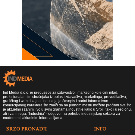
Ind Media d.o.o. je preduzeće za izdavaštvo i marketing koje čini mlad,
profesionalan tim stručnjaka iz oblasi izdavaštva, marketinga, prevodilaštva,
grafičkog i web dizajna. Industrija je časopis i portal informativno-
komercijalnog karaktera što znači da na jednom mestu možete pročitati sve što
je aktuelno i zanimljivo u svim granama industrije kako u Srbiji tako i u regionu,
ali i van njega. "Industrija" - odgovor na potrebu industrijskog sektora za
modernim i aktuelnim informacijama.
BRZO PRONADJI
INFO