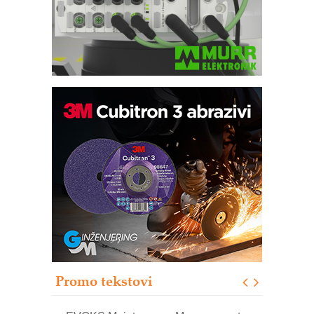
Trajna oznaka kao dugoročna korist
Bezbednost na prvom mestu!
IB BLUMENAUER - više od 40 godina
poverenja u industriji
RMQ-TITAN ADVANCED INDICATOR
– Pametna signalizacija za efikasnije
upravljanje mašinama
Sigurnije ispitivanje transformatora u
solarnim elektranama i vetroparkovima
Promo tekstovi
COMBYPACK