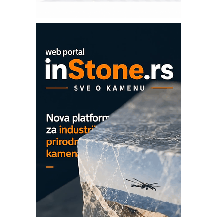
Sigurnije ispitivanje transformatora u
solarnim elektranama i vetroparkovima
COMBYPACK
EVOKS Maintenance Management
ROSA i SCHUNK podižu proizvodnju
na viši nivo
Detekcija različitih oblika
MAREX - Lim i mašine za savremena
rešenja