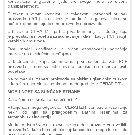
konstrukcija u glavama ljudi, pre svega mora se stvoriti
transparentnost.
Putokaz u ovom kontekstu je takozvani karbonski oti sak
proizvoda (PCF), koji ukazuje na količinu gasova staklene
bašte koji se emituju tokom proizvodnje proizvoda.
U tu svrhu, CERATIZIT je bila prva kompanija u industriji koja
je predstavila model za izračunavanje i klasifi kaciju PCF svojih
karbidnih proizvoda.
Ovaj model klasifikacije je sličan označavanju potrošnje
energije na električnim uređajima.
U budućnosti , kupci će moći na prvi pogled da vide PCF
proizvoda i donesu informisanu odluku na osnovu ovih
podataka:
Na primer, da izaberu proizvode sa niskim ugljeničnim otiskom
– kao što je karbid u asortimanu nadogradnje iz CERATIZIT-a.
MOBILNOST SA SUNČANE STRANE
Kako ćemo se kretati u budućnosti ?
Pitanje sa mnogo odgovora - CERATIZIT pomaže u rešavanju
nekih od njih sa prilagođenim alatnim rešenjima za
automobilsku industriju.
Međutim, istraživanje i razvoj se takođe sprovode van velikih
proizvođača kako bi se otkrilo koji koncepti se mogu koristiti da
bi se kretanje učinilo održivim.