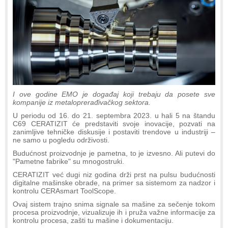
I ove godine EMO je događaj koji trebaju da posete sve
kompanije iz metaloprerađivačkog sektora.
U periodu od 16. do 21. septembra 2023. u hali 5 na štandu
C69 CERATIZIT će predstaviti svoje inovacije, pozvati na
zanimljive tehničke diskusije i postaviti trendove u industriji –
ne samo u pogledu održivosti.
Budućnost proizvodnje je pametna, to je izvesno. Ali putevi do
"Pametne fabrike" su mnogostruki.
CERATIZIT već dugi niz godina drži prst na pulsu budućnosti
digitalne mašinske obrade, na primer sa sistemom za nadzor i
kontrolu CERAsmart ToolScope.
Ovaj sistem trajno snima signale sa mašine za sečenje tokom
procesa proizvodnje, vizualizuje ih i pruža važne informacije za
kontrolu procesa, zašti tu mašine i dokumentaciju.