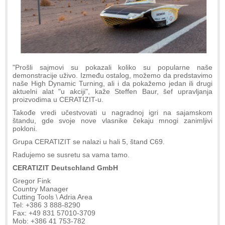
"Prošli sajmovi su pokazali koliko su popularne naše
demonstracije uživo. Između ostalog, možemo da predstavimo
naše High Dynamic Turning, ali i da pokažemo jedan ili drugi
aktuelni alat "u akciji", kaže Steffen Baur, šef upravljanja
proizvodima u CERATIZIT-u.
Takođe vredi učestvovati u nagradnoj igri na sajamskom
štandu, gde svoje nove vlasnike čekaju mnogi zanimljivi
pokloni.
Grupa CERATIZIT se nalazi u hali 5, štand C69.
Radujemo se susretu sa vama tamo.
CERATIZIT Deutschland GmbH
Gregor Fink
Country Manager
Cutting Tools \ Adria Area
Tel: +386 3 888-8290
Fax: +49 831 57010-3709
Mob: +386 41 753-782