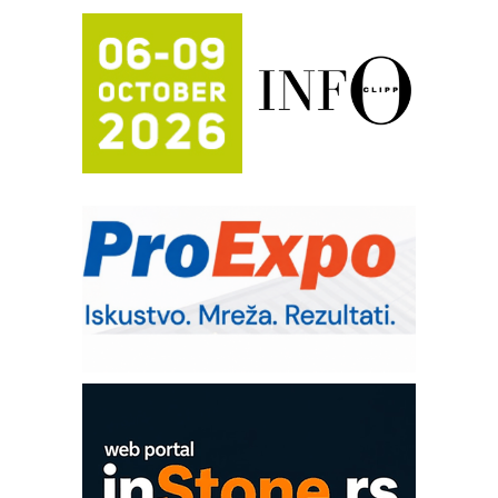
automatizaciju
Efikasno upravljanje energijom
Automatizacija pakovanja · Display
(Shelf-Ready) omotnice
Potpuna efikasnost bez složenih
sistema
Trajna oznaka kao dugoročna korist
Bezbednost na prvom mestu!
IB BLUMENAUER - više od 40 godina
poverenja u industriji
RMQ-TITAN ADVANCED INDICATOR
– Pametna signalizacija za efikasnije
upravljanje mašinama
Mitutoyo Crysta-Apex V PLUS: Nova
era CNC merenja
OBO sistemi mrežastih nosača kablova
Proizvodnja iC7 Hybrid 1500 VDC
mrežnog pretvarača sa tečnim
hlađenjem