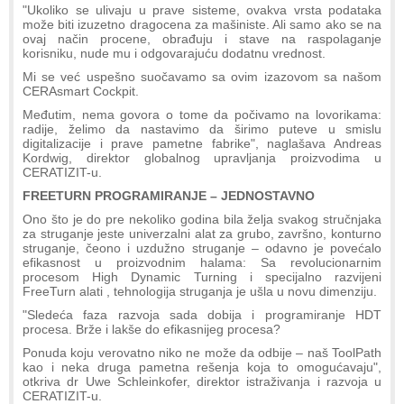
"Ukoliko se ulivaju u prave sisteme, ovakva vrsta podataka
može biti izuzetno dragocena za mašiniste. Ali samo ako se na
ovaj način procene, obrađuju i stave na raspolaganje
korisniku, nude mu i odgovarajuću dodatnu vrednost.
Mi se već uspešno suočavamo sa ovim izazovom sa našom
CERAsmart Cockpit.
Međutim, nema govora o tome da počivamo na lovorikama:
radije, želimo da nastavimo da širimo puteve u smislu
digitalizacije i prave pametne fabrike", naglašava Andreas
Kordwig, direktor globalnog upravljanja proizvodima u
CERATIZIT-u.
FREETURN PROGRAMIRANJE – JEDNOSTAVNO
Ono što je do pre nekoliko godina bila želja svakog stručnjaka
za struganje jeste univerzalni alat za grubo, završno, konturno
struganje, čeono i uzdužno struganje – odavno je povećalo
efikasnost u proizvodnim halama: Sa revolucionarnim
procesom High Dynamic Turning i specijalno razvijeni
FreeTurn alati , tehnologija struganja je ušla u novu dimenziju.
"Sledeća faza razvoja sada dobija i programiranje HDT
procesa. Brže i lakše do efikasnijeg procesa?
Ponuda koju verovatno niko ne može da odbije – naš ToolPath
kao i neka druga pametna rešenja koja to omogućavaju",
otkriva dr Uwe Schleinkofer, direktor istraživanja i razvoja u
CERATIZIT-u.