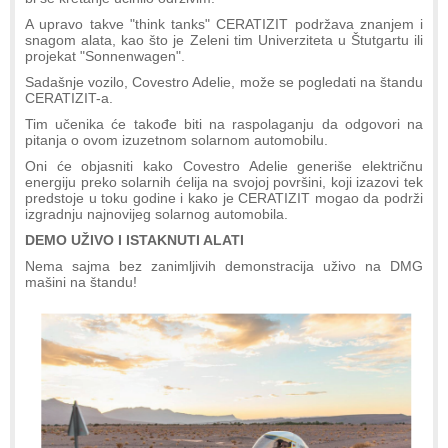
A upravo takve "think tanks" CERATIZIT podržava znanjem i
snagom alata, kao što je Zeleni tim Univerziteta u Štutgartu ili
projekat "Sonnenwagen".
Sadašnje vozilo, Covestro Adelie, može se pogledati na štandu
CERATIZIT-a.
Tim učenika će takođe biti na raspolaganju da odgovori na
pitanja o ovom izuzetnom solarnom automobilu.
Oni će objasniti kako Covestro Adelie generiše električnu
energiju preko solarnih ćelija na svojoj površini, koji izazovi tek
predstoje u toku godine i kako je CERATIZIT mogao da podrži
izgradnju najnovijeg solarnog automobila.
DEMO UŽIVO I ISTAKNUTI ALATI
Nema sajma bez zanimljivih demonstracija uživo na DMG
mašini na štandu!