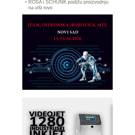
ROSA i SCHUNK podižu proizvodnju
na viši nivo
Detekcija različitih oblika
MAREX - Lim i mašine za savremena
rešenja
Marcom-plast d.o.o.- vaš pouzdan
partner
CTO - Prilagodite svoju toplinsku
obradu!
Razvoj asortimanskog pravca MINI-
PLC AKYTEC
AUKOM: Svetski standard metrologije
dostupan u Srbiji
MOTOMAN – NEXT-Robotika vođena
veštačkom inteligencijom
I.SAFE MOBILE revolucioniše
industrijsku automatizaciju
pionirskimmobile operator PANEL-OM
Fleksibilno stezanje i brzo