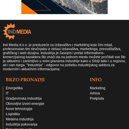
Ind Media d.o.o. je preduzeće za izdavaštvo i marketing koje čini mlad,
profesionalan tim stručnjaka iz oblasi izdavaštva, marketinga, prevodilaštva,
grafičkog i web dizajna. Industrija je časopis i portal informativno-
komercijalnog karaktera što znači da na jednom mestu možete pročitati sve što
je aktuelno i zanimljivo u svim granama industrije kako u Srbiji tako i u regionu,
ali i van njega. "Industrija" - odgovor na potrebu industrijskog sektora za
modernim i aktuelnim informacijama.
BRZO PRONADJI
INFO
Energetika
Marketing
IT
Arhiva
Gradjevinska industrija
Pretplata
Obnovljivi izvori energije
Nove tehnologije
Logistika
Metalna industrija
Industrija pakovanja