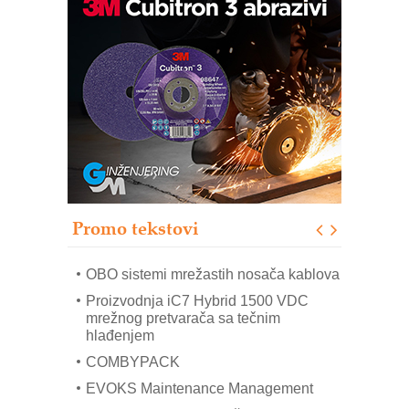
Potpuna efikasnost bez složenih
sistema
Trajna oznaka kao dugoročna korist
Bezbednost na prvom mestu!
IB BLUMENAUER - više od 40 godina
poverenja u industriji
RMQ-TITAN ADVANCED INDICATOR
– Pametna signalizacija za efikasnije
upravljanje mašinama
Promo tekstovi
Mitutoyo Crysta-Apex V PLUS: Nova
era CNC merenja
OBO sistemi mrežastih nosača kablova
Proizvodnja iC7 Hybrid 1500 VDC
mrežnog pretvarača sa tečnim
hlađenjem
COMBYPACK
EVOKS Maintenance Management