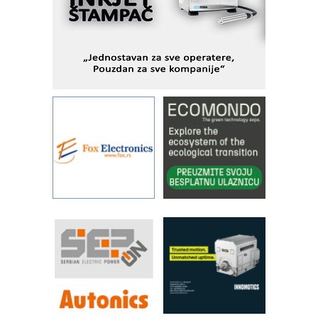
podešavanje u proizvodnji prototipova
KIP KOP – napredna rešenja za
savremene industrijske i logističke
objekte
Alba d.o.o. – 35 godina preciznosti u
metrologiji i pametnim dozirnim
rešenjima
IBeRTIM - oprema za ispitivanje
kontrole kvaliteta
STAUFF – Komponente koje
povećavaju pouzdanost hidrauličkih
sistema
YAMADA pumpe – japanska
pouzdanost u transferu fluida
Filtration Group Industrial – Napredna
rešenja za filtraciju u hidrauličkim i
procesnim sistemima
RILINEX kompanije Rittal
FANUC: Najbolje za vašu pametnu