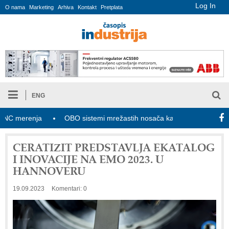
Log In
O nama
Marketing
Arhiva
Kontakt
Pretplata
ENG
renja
OBO sistemi mrežastih nosača kablova
Novi zakon o
CERATIZIT PREDSTAVLJA EKATALOG
I INOVACIJE NA EMO 2023. U
HANNOVERU
19.09.2023
Komentari: 0