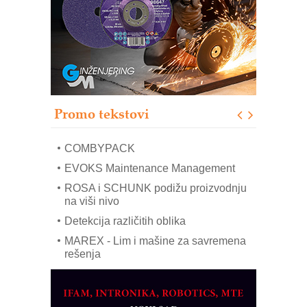
– Pametna signalizacija za efikasnije
upravljanje mašinama
Sigurnije ispitivanje transformatora u
solarnim elektranama i vetroparkovima
Pranje točkova na gradilištu- standard
modernog i odgovornog građenja
Proizvodnja iC7 Hybrid 1500 VDC
Promo tekstovi
mrežnog pretvarača sa tečnim
hlađenjem
COMBYPACK
EVOKS Maintenance Management
ROSA i SCHUNK podižu proizvodnju
na viši nivo
Detekcija različitih oblika
MAREX - Lim i mašine za savremena
rešenja
Marcom-plast d.o.o.- vaš pouzdan
partner
CTO - Prilagodite svoju toplinsku