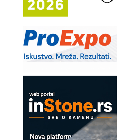
Bezbednost na prvom mestu!
IB BLUMENAUER - više od 40 godina
poverenja u industriji
RMQ-TITAN ADVANCED INDICATOR
– Pametna signalizacija za efikasnije
upravljanje mašinama
Sigurnije ispitivanje transformatora u
solarnim elektranama i vetroparkovima
Pranje točkova na gradilištu- standard
modernog i odgovornog građenja
Proizvodnja iC7 Hybrid 1500 VDC
mrežnog pretvarača sa tečnim
hlađenjem
COMBYPACK
EVOKS Maintenance Management
ROSA i SCHUNK podižu proizvodnju
na viši nivo
Detekcija različitih oblika