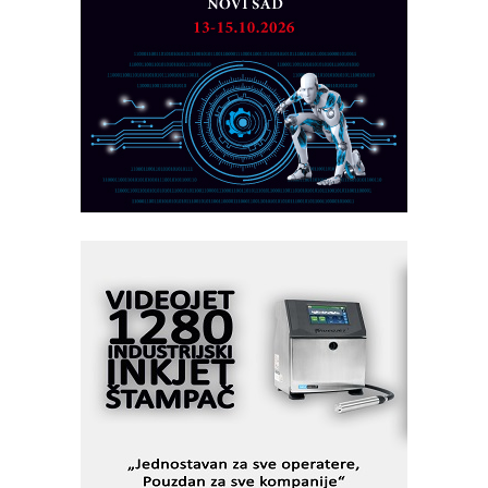
obradu!
Razvoj asortimanskog pravca MINI-
PLC AKYTEC
AUKOM: Svetski standard metrologije
dostupan u Srbiji
MOTOMAN – NEXT-Robotika vođena
veštačkom inteligencijom
I.SAFE MOBILE revolucioniše
industrijsku automatizaciju
pionirskimmobile operator PANEL-OM
Fleksibilno stezanje i brzo
podešavanje u proizvodnji prototipova
KIP KOP – napredna rešenja za
savremene industrijske i logističke
objekte
Alba d.o.o. – 35 godina preciznosti u
metrologiji i pametnim dozirnim
rešenjima
IBeRTIM - oprema za ispitivanje