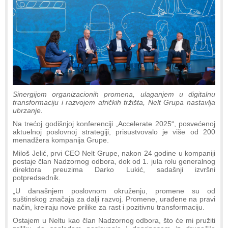
Sinergijom organizacionih promena, ulaganjem u digitalnu
transformaciju i razvojem afričkih tržišta, Nelt Grupa nastavlja
ubrzanje.
Na trećoj godišnjoj konferenciji „Accelerate 2025“, posvećenoj
aktuelnoj poslovnoj strategiji, prisustvovalo je više od 200
menadžera kompanija Grupe.
Miloš Jelić, prvi CEO Nelt Grupe, nakon 24 godine u kompaniji
postaje član Nadzornog odbora, dok od 1. jula rolu generalnog
direktora preuzima Darko Lukić, sadašnji izvršni
potpredsednik.
„U današnjem poslovnom okruženju, promene su od
suštinskog značaja za dalji razvoj. Promene, urađene na pravi
način, kreiraju nove prilike za rast i pozitivnu transformaciju.
Ostajem u Neltu kao član Nadzornog odbora, što će mi pružiti