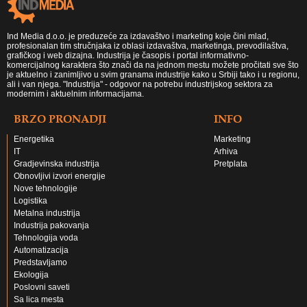
Ind Media d.o.o. je preduzeće za izdavaštvo i marketing koje čini mlad,
profesionalan tim stručnjaka iz oblasi izdavaštva, marketinga, prevodilaštva,
grafičkog i web dizajna. Industrija je časopis i portal informativno-
komercijalnog karaktera što znači da na jednom mestu možete pročitati sve što
je aktuelno i zanimljivo u svim granama industrije kako u Srbiji tako i u regionu,
ali i van njega. "Industrija" - odgovor na potrebu industrijskog sektora za
modernim i aktuelnim informacijama.
BRZO PRONADJI
INFO
Energetika
Marketing
IT
Arhiva
Gradjevinska industrija
Pretplata
Obnovljivi izvori energije
Nove tehnologije
Logistika
Metalna industrija
Industrija pakovanja
Tehnologija voda
Automatizacija
Predstavljamo
Ekologija
Poslovni saveti
Sa lica mesta