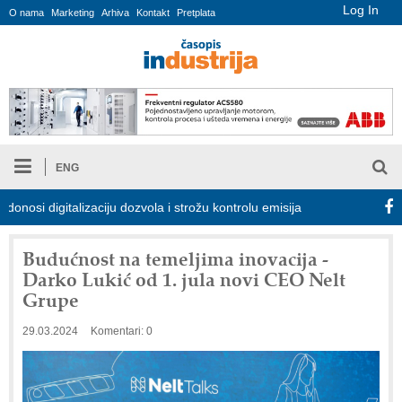
Log In
O nama
Marketing
Arhiva
Kontakt
Pretplata
ENG
digitalizaciju dozvola i strožu kontrolu emisija
Proizvodnja iC7
Budućnost na temeljima inovacija -
Darko Lukić od 1. jula novi CEO Nelt
Grupe
29.03.2024
Komentari: 0