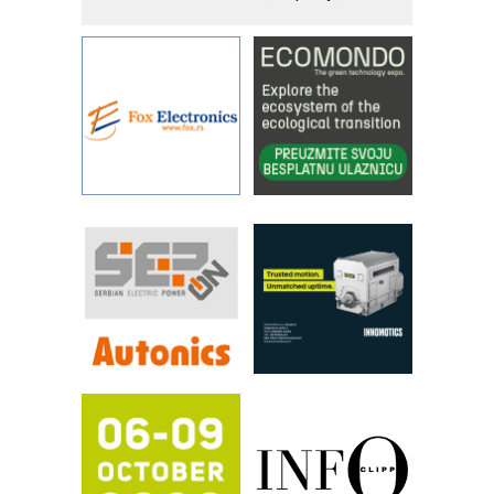
kontrole kvaliteta
STAUFF – Komponente koje
povećavaju pouzdanost hidrauličkih
sistema
YAMADA pumpe – japanska
pouzdanost u transferu fluida
Filtration Group Industrial – Napredna
rešenja za filtraciju u hidrauličkim i
procesnim sistemima
RILINEX kompanije Rittal
FANUC: Najbolje za vašu pametnu
automatizaciju
Efikasno upravljanje energijom
Automatizacija pakovanja · Display
(Shelf-Ready) omotnice
Potpuna efikasnost bez složenih
sistema
Trajna oznaka kao dugoročna korist