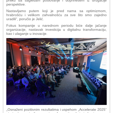
priliku da sagledam poslovanje i doprinesem iz drugačije
perspektive.
Nastavljamo putem koji je pred nama sa optimizmom,
hrabrošću i velikom zahvalnošću za sve što smo zajedno
uradili“, poručio je Jelić.
Fokus kompanije u narednom periodu biće dalje jačanje
organizacije, nastavak investicija u digitalnu transformaciju,
kao i ulaganje u inovacije.
„Osnaženi pozitivnim rezultatima i uspehom „Accelerate 2025“