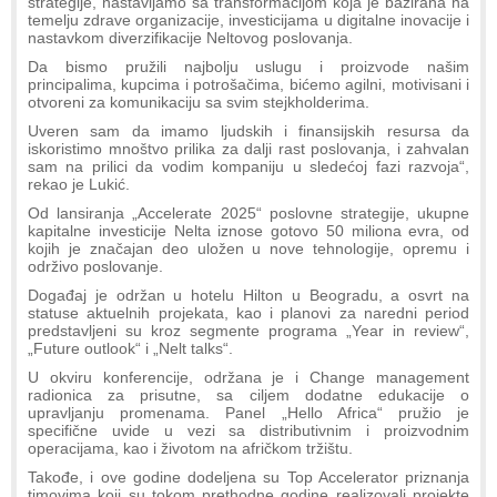
strategije, nastavljamo sa transformacijom koja je bazirana na
temelju zdrave organizacije, investicijama u digitalne inovacije i
nastavkom diverzifikacije Neltovog poslovanja.
Da bismo pružili najbolju uslugu i proizvode našim
principalima, kupcima i potrošačima, bićemo agilni, motivisani i
otvoreni za komunikaciju sa svim stejkholderima.
Uveren sam da imamo ljudskih i finansijskih resursa da
iskoristimo mnoštvo prilika za dalji rast poslovanja, i zahvalan
sam na prilici da vodim kompaniju u sledećoj fazi razvoja“,
rekao je Lukić.
Od lansiranja „Accelerate 2025“ poslovne strategije, ukupne
kapitalne investicije Nelta iznose gotovo 50 miliona evra, od
kojih je značajan deo uložen u nove tehnologije, opremu i
održivo poslovanje.
Događaj je održan u hotelu Hilton u Beogradu, a osvrt na
statuse aktuelnih projekata, kao i planovi za naredni period
predstavljeni su kroz segmente programa „Year in review“,
„Future outlook“ i „Nelt talks“.
U okviru konferencije, održana je i Change management
radionica za prisutne, sa ciljem dodatne edukacije o
upravljanju promenama. Panel „Hello Africa“ pružio je
specifične uvide u vezi sa distributivnim i proizvodnim
operacijama, kao i životom na afričkom tržištu.
Takođe, i ove godine dodeljena su Top Accelerator priznanja
timovima koji su tokom prethodne godine realizovali projekte