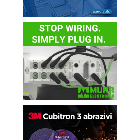
Bezbednost na prvom mestu!
IB BLUMENAUER - više od 40 godina
poverenja u industriji
RMQ-TITAN ADVANCED INDICATOR