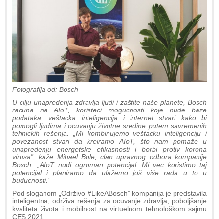
Fotografija od: Bosch
U cilju unapredenja zdravlja ljudi i zaštite naše planete, Bosch
racuna na AIoT, koristeci mogucnosti koje nude baze
podataka, veštacka inteligencija i internet stvari kako bi
pomogli ljudima i ocuvanju životne sredine putem savremenih
tehnickih rešenja. „Mi kombinujemo veštacku inteligenciju i
povezanost stvari da kreiramo AIoT, što nam pomaže u
unapredenju energetske efikasnosti i borbi protiv korona
virusa”, kaže Mihael Bole, clan upravnog odbora kompanije
Bosch. „AIoT nudi ogroman potencijal. Mi vec koristimo taj
potencijal i planiramo da ulažemo još više rada u to u
buducnosti.”
Pod sloganom „Održivo #LikeABosch” kompanija je predstavila
inteligentna, održiva rešenja za ocuvanje zdravlja, poboljšanje
kvaliteta života i mobilnost na virtuelnom tehnološkom sajmu
CES 2021.