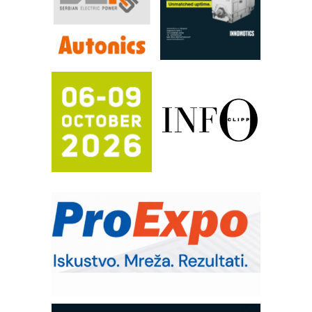
Filtration Group Industrial – Napredna
rešenja za filtraciju u hidrauličkim i
procesnim sistemima
RILINEX kompanije Rittal
FANUC: Najbolje za vašu pametnu
automatizaciju
Efikasno upravljanje energijom
Automatizacija pakovanja · Display
(Shelf-Ready) omotnice
Potpuna efikasnost bez složenih
sistema
Trajna oznaka kao dugoročna korist
Bezbednost na prvom mestu!
IB BLUMENAUER - više od 40 godina
poverenja u industriji
Art Utopia Studio – vizuelne priče
industrije i biznisa