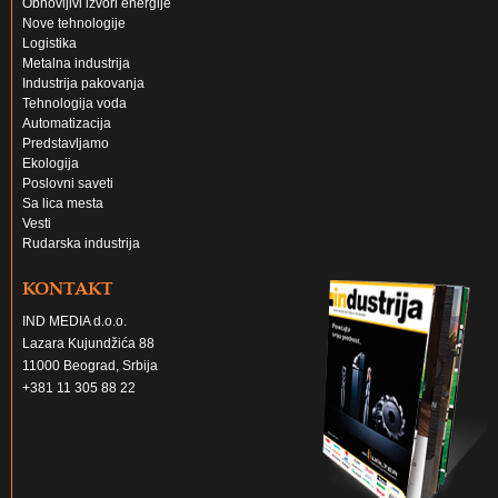
Obnovljivi izvori energije
Nove tehnologije
Logistika
Metalna industrija
Industrija pakovanja
Tehnologija voda
Automatizacija
Predstavljamo
Ekologija
Poslovni saveti
Sa lica mesta
Vesti
Rudarska industrija
KONTAKT
IND MEDIA d.o.o.
Lazara Kujundžića 88
11000 Beograd, Srbija
+381 11 305 88 22