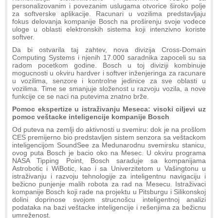
personalizovanim i povezanim uslugama otvorice široko polje
za softverske aplikacije. Racunari u vozilima predstavljaju
fokus delovanja kompanije Bosch na proširenju svoje vodece
uloge u oblasti elektronskih sistema koji intenzivno koriste
softver.
Da bi ostvarila taj zahtev, nova divizija Cross-Domain
Computing Systems i njenih 17.000 saradnika zapoceli su sa
radom pocetkom godine. Bosch u toj diviziji kombinuje
mogucnosti u okviru hardver i softver inženjeringa za racunare
u vozilima, senzore i kontrolne jedinice za sve oblasti u
vozilima. Time se smanjuje složenost u razvoju vozila, a nove
funkcije ce se naci na putevima znatno brže.
Pomoc ekspertize u istraživanju Meseca: visoki ciljevi uz
pomoc veštacke inteligencije kompanije Bosch
Od puteva na zemlji do aktivnosti u svemiru: dok je na prošlom
CES premijerno bio predstavljen sistem senzora sa veštackom
inteligencijom SoundSee za Medunarodnu svemirsku stanicu,
ovog puta Bosch je bacio oko na Mesec. U okviru programa
NASA Tipping Point, Bosch saraduje sa kompanijama
Astrobotic i WiBotic, kao i sa Univerzitetom u Vašingtonu u
istraživanju i razvoju tehnologije za inteligentnu navigaciju i
bežicno punjenje malih robota za rad na Mesecu. Istraživaci
kompanije Bosch koji rade na projektu u Pitsburgu i Silikonskoj
dolini doprinose svojom strucnošcu inteligentnoj analizi
podataka na bazi veštacke inteligencije i rešenjima za bežicnu
umreženost.