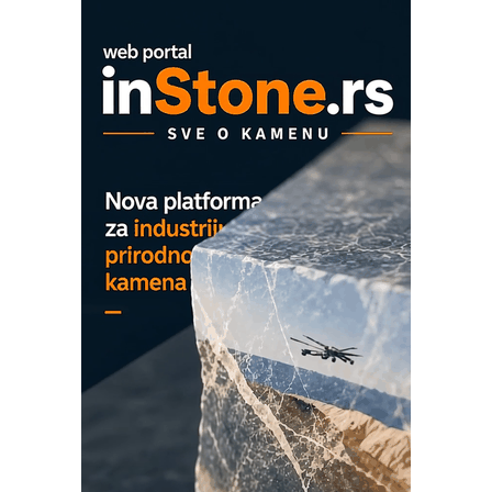
Mitutoyo Crysta-Apex V PLUS: Nova
era CNC merenja
OBO sistemi mrežastih nosača kablova
Proizvodnja iC7 Hybrid 1500 VDC
mrežnog pretvarača sa tečnim
hlađenjem
COMBYPACK