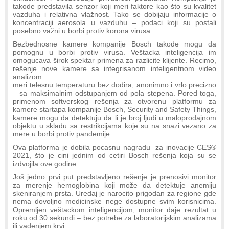
takode predstavila senzor koji meri faktore kao što su kvalitet
vazduha i relativna vlažnost. Tako se dobijaju informacije o
koncentraciji aerosola u vazduhu – podaci koji su postali
posebno važni u borbi protiv korona virusa.
Bezbednosne kamere kompanije Bosch takode mogu da
pomognu u borbi protiv virusa. Veštacka inteligencija im
omogucava širok spektar primena za razlicite klijente. Recimo,
rešenje nove kamere sa integrisanom inteligentnom video
analizom
meri telesnu temperaturu bez dodira, anonimno i vrlo precizno
– sa maksimalnim odstupanjem od pola stepena. Pored toga,
primenom softverskog rešenja za otvorenu platformu za
kamere startapa kompanije Bosch, Security and Safety Things,
kamere mogu da detektuju da li je broj ljudi u maloprodajnom
objektu u skladu sa restrikcijama koje su na snazi vezano za
mere u borbi protiv pandemije.
Ova platforma je dobila pocasnu nagradu za inovacije CES®
2021, što je cini jednim od cetiri Bosch rešenja koja su se
izdvojila ove godine.
Još jedno prvi put predstavljeno rešenje je prenosivi monitor
za merenje hemoglobina koji može da detektuje anemiju
skeniranjem prsta. Uredaj je narocito prigodan za regione gde
nema dovoljno medicinske nege dostupne svim korisnicima.
Opremljen veštackom inteligencijom, monitor daje rezultat u
roku od 30 sekundi – bez potrebe za laboratorijskim analizama
ili vađenjem krvi.