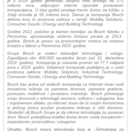
je u 2019. godini generisao ukupnu neto prodaju od 271
miliona evra, ukljucujuci interne isporuke povezanim
kompanijama. U istoj godini prodaja trecim licima na tržištu u
Srbiji iznosila je 55 miliona evra. Danas je kompanija Bosch
aktivna kroz tri poslovna sektora u zemlji: Mobility Solutions,
Consumer Goods i Energy and Building Technology.
Godine 2012. položen je kamen temeljac za Bosch fabriku u
Pecincima, aproizvodnja sistema brisaca pocela je 2013.
godine. Bosch je poceo sa proizvodnjom motora za sisteme
brisača u fabrici u Pecincima 2019. godine.
Grupa Bosch je vodeci dobavljač tehnologija i usluga.
Zapošljava oko 400.000 saradnika širom (od 31. decembra
2019. godine). Kompanija je ostvarila promet od 77,7 milijardi
evra u 2019. godini. Delatnost kompanije podeljena je u cetiri
poslovna sektora: Mobility Solutions, Industrial Technology,
Consumer Goods, i Energy and Building Technology.
Bosch kao jedna od vodecih kompanija za Internet stvari nudi
inovativna rešenja za pametne domove, pametne gradove,
povezanu mobilnost i povezanu industriju. Bosch primenjuje
svoju strucnost u tehnologiji senzora, softveru i uslugama, kao
i sopstvenom oblaku za internet stvari da bi svojim korisnicima
iz jednog izvora pružao povezana rešenja iz više domena.
Strateški cilj Bosch Grupe je da otkriva tehnologije za povezan
život. Bosch poboljšava kvalitet života širom sveta inovativnim i
inspirativnim proizvodima i uslugama.
Ukratko, Bosch stvara tehnologiju koja je „Tehnologija za