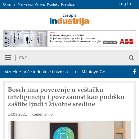
Log In
O nama
Marketing
Arhiva
Kontakt
Pretplata
ENG
e priče industrije i biznisa
Mitutoyo Crysta-Apex V PLUS: Nova 
Bosch ima poverenje u veštačku
inteligenciju i povezanost kao podršku
zaštite ljudi i životne sredine
14.01.2021
Komentari: 0