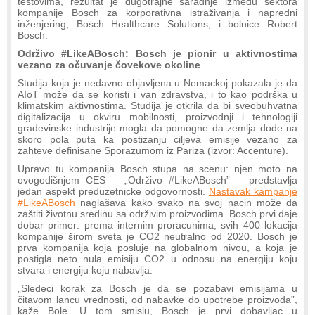
testovima, rezultat je dugotrajne saradnje izmedu sektora
kompanije Bosch za korporativna istraživanja i napredni
inženjering, Bosch Healthcare Solutions, i bolnice Robert
Bosch.
Održivo #LikeABosch: Bosch je pionir u aktivnostima
vezano za očuvanje čovekove okoline
Studija koja je nedavno objavljena u Nemackoj pokazala je da
AIoT može da se koristi i van zdravstva, i to kao podrška u
klimatskim aktivnostima. Studija je otkrila da bi sveobuhvatna
digitalizacija u okviru mobilnosti, proizvodnji i tehnologiji
gradevinske industrije mogla da pomogne da zemlja dode na
skoro pola puta ka postizanju ciljeva emisije vezano za
zahteve definisane Sporazumom iz Pariza (izvor: Accenture).
Upravo tu kompanija Bosch stupa na scenu: njen moto na
ovogodišnjem CES – „Održivo #LikeABosch” – predstavlja
jedan aspekt preduzetnicke odgovornosti.
Nastavak kampanje
#LikeABosch
naglašava kako svako na svoj nacin može da
zaštiti životnu sredinu sa održivim proizvodima. Bosch prvi daje
dobar primer: prema internim proracunima, svih 400 lokacija
kompanije širom sveta je CO2 neutralno od 2020. Bosch je
prva kompanija koja posluje na globalnom nivou, a koja je
postigla neto nula emisiju CO2 u odnosu na energiju koju
stvara i energiju koju nabavlja.
„Sledeci korak za Bosch je da se pozabavi emisijama u
čitavom lancu vrednosti, od nabavke do upotrebe proizvoda”,
kaže Bole. U tom smislu, Bosch je prvi dobavljac u