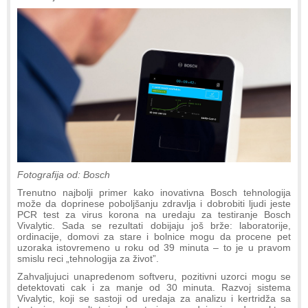
Fotografija od: Bosch
Trenutno najbolji primer kako inovativna Bosch tehnologija
može da doprinese poboljšanju zdravlja i dobrobiti ljudi jeste
PCR test za virus korona na uredaju za testiranje Bosch
Vivalytic. Sada se rezultati dobijaju još brže: laboratorije,
ordinacije, domovi za stare i bolnice mogu da procene pet
uzoraka istovremeno u roku od 39 minuta – to je u pravom
smislu reci „tehnologija za život”.
Zahvaljujuci unapredenom softveru, pozitivni uzorci mogu se
detektovati cak i za manje od 30 minuta. Razvoj sistema
Vivalytic, koji se sastoji od uredaja za analizu i kertridža sa