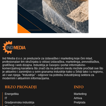
Ind Media d.o.o. je preduzeće za izdavaštvo i marketing koje čini mlad,
profesionalan tim stručnjaka iz oblasi izdavaštva, marketinga, prevodilaštva,
grafičkog i web dizajna. Industrija je časopis i portal informativno-
komercijalnog karaktera što znači da na jednom mestu možete pročitati sve što
je aktuelno i zanimljivo u svim granama industrije kako u Srbiji tako i u regionu,
ali i van njega. "Industrija" - odgovor na potrebu industrijskog sektora za
modernim i aktuelnim informacijama.
BRZO PRONADJI
INFO
Energetika
Marketing
IT
Arhiva
Gradjevinska industrija
Pretplata