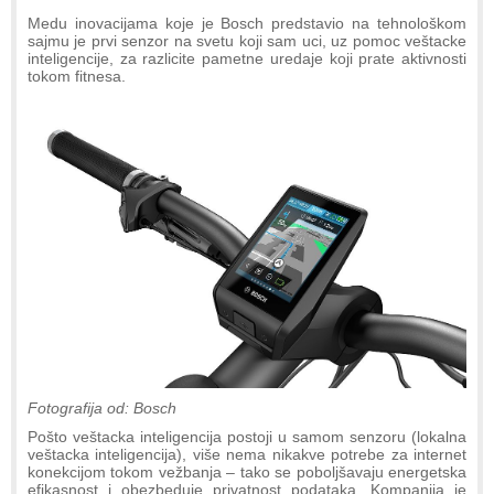
Medu inovacijama koje je Bosch predstavio na tehnološkom
sajmu je prvi senzor na svetu koji sam uci, uz pomoc veštacke
inteligencije, za razlicite pametne uredaje koji prate aktivnosti
tokom fitnesa.
Fotografija od: Bosch
Pošto veštacka inteligencija postoji u samom senzoru (lokalna
veštacka inteligencija), više nema nikakve potrebe za internet
konekcijom tokom vežbanja – tako se poboljšavaju energetska
efikasnost i obezbeduje privatnost podataka. Kompanija je