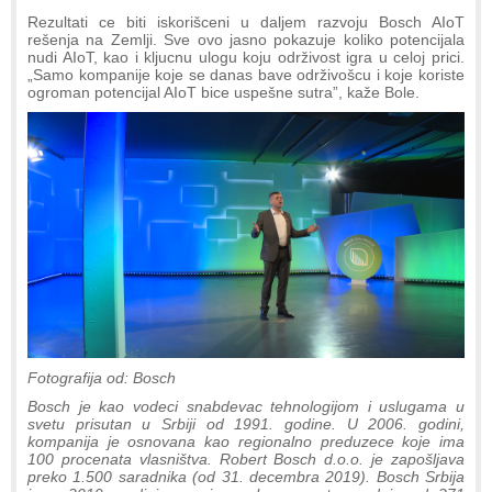
Rezultati ce biti iskorišceni u daljem razvoju Bosch AIoT
rešenja na Zemlji. Sve ovo jasno pokazuje koliko potencijala
nudi AIoT, kao i kljucnu ulogu koju održivost igra u celoj prici.
„Samo kompanije koje se danas bave održivošcu i koje koriste
ogroman potencijal AIoT bice uspešne sutra”, kaže Bole.
Fotografija od: Bosch
Bosch je kao vodeci snabdevac tehnologijom i uslugama u
svetu prisutan u Srbiji od 1991. godine. U 2006. godini,
kompanija je osnovana kao regionalno preduzece koje ima
100 procenata vlasništva. Robert Bosch d.o.o. je zapošljava
preko 1.500 saradnika (od 31. decembra 2019). Bosch Srbija