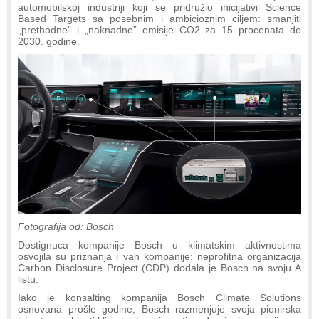
automobilskoj industriji koji se pridružio inicijativi Science
Based Targets sa posebnim i ambicioznim ciljem: smanjiti
„prethodne” i „naknadne” emisije CO2 za 15 procenata do
2030. godine.
Fotografija od: Bosch
Dostignuca kompanije Bosch u klimatskim aktivnostima
osvojila su priznanja i van kompanije: neprofitna organizacija
Carbon Disclosure Project (CDP) dodala je Bosch na svoju A
listu.
Iako je konsalting kompanija Bosch Climate Solutions
osnovana prošle godine, Bosch razmenjuje svoja pionirska