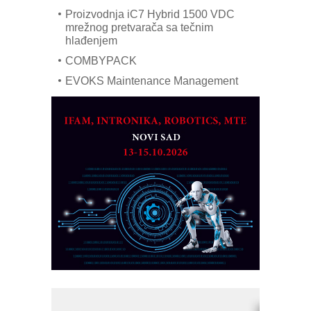
Proizvodnja iC7 Hybrid 1500 VDC
mrežnog pretvarača sa tečnim
hlađenjem
COMBYPACK
EVOKS Maintenance Management
ROSA i SCHUNK podižu proizvodnju
na viši nivo
Detekcija različitih oblika
MAREX - Lim i mašine za savremena
rešenja
Marcom-plast d.o.o.- vaš pouzdan
partner
CTO - Prilagodite svoju toplinsku
obradu!
Razvoj asortimanskog pravca MINI-
PLC AKYTEC
AUKOM: Svetski standard metrologije
dostupan u Srbiji