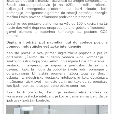
iskustva u oblasti klimatskih aktivnosti sa drugim kompanijama.
Bosch startap predstavio je na tržištu nekoliko rešenja,
ukljucujuci energetsku platformu na bazi clouda, koja
primenjuje inteligentne algoritme da smanji potrošnju energije
mašina i tako poveca efikasnost proizvodnih procesa.
Bosch je vec postavio platformu na više od 100 lokacija i na taj
nacin dao veliki doprinos unapredenju energetske efikasnosti –
glavni element u naporima kompanije da postane CO2
neutralna.
Digitalni i održivi put napretka: put do vodece pozicije
pomocu industrijske veštacke inteligencije
Kao što pokazuje ovaj primer, digitalizacija poplocava put ka
održivosti. „Želimo da budemo vodeca AIoT kompanija u
svakoj oblasti u kojoj poslujemo”, objašnjava Bole. Poverenje u
veštacku inteligenciju je najvažniji preduslov da se ona
ozvanici, kako bi mogla da poboljša živote ljudi i pomogne u
ogranicavanju klimatskih promena. Zbog toga se Bosch
oslanja na industrijsku veštacku inteligenciju koja objašnjava
mašinama fizicki svet – umesto da ih uci kako da se ponašaju
kao ljudi. Ipak, za to su potrebne eticke smernice.
Kako bi ih postavila, Bosch je sastavio eticki kodeks za
korišcenje veštacke inteligencije koji je usmeren na ideju da ce
ljudi uvek zadržati kontrolu.