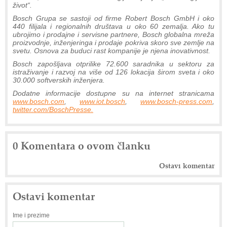
život“.
Bosch Grupa se sastoji od firme Robert Bosch GmbH i oko
440 filijala i regionalnih društava u oko 60 zemalja. Ako tu
ubrojimo i prodajne i servisne partnere, Bosch globalna mreža
proizvodnje, inženjeringa i prodaje pokriva skoro sve zemlje na
svetu. Osnova za buduci rast kompanije je njena inovativnost.
Bosch zapošljava otprilike 72.600 saradnika u sektoru za
istraživanje i razvoj na više od 126 lokacija širom sveta i oko
30.000 softverskih inženjera.
Dodatne informacije dostupne su na internet stranicama
www.bosch.com
,
www.iot.bosch
,
www.bosch-press.com
,
twitter.com/BoschPresse.
0 Komentara o ovom članku
Ostavi komentar
Ostavi komentar
Ime i prezime