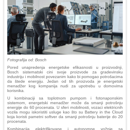
Fotografija od: Bosch
Pored unapredenja energetske efikasnosti u proizvodnji,
Bosch sistematski cini svoje proizvode za gradevinsku
industriju i mobilnost povezanim kako bi pomogao potrošacima
da štede energiju. Jedan od tih proizvoda je energetski
menadžer kog kompanija nudi za upotrebu u domovima
korisnika.
U kombinaciji sa toplotnom pumpom i fotonaponskim
sistemom, energetski menadžer može da smanji potrošnju
energije do 60 procenata. U sferi mobilnosti, vozaci elektricnih
vozila mogu iskoristiti usluge kao što su Battery in the Cloud
koja koristi pametni softver da smanji potrošnju baterije do 20
procenata.
Kombinacija elektrifikovane i autonomne vožnje sa