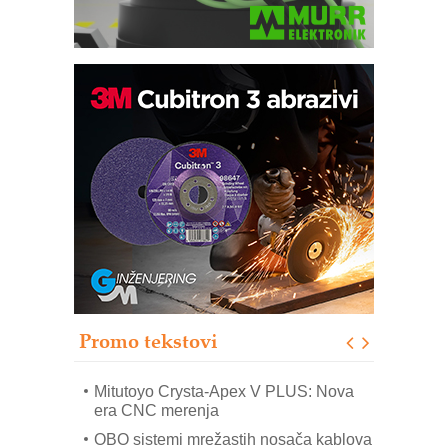
Automatizacija pakovanja · Display
(Shelf-Ready) omotnice
Potpuna efikasnost bez složenih
sistema
Trajna oznaka kao dugoročna korist
Bezbednost na prvom mestu!
IB BLUMENAUER - više od 40 godina
poverenja u industriji
Promo tekstovi
Art Utopia Studio – vizuelne priče
industrije i biznisa
Mitutoyo Crysta-Apex V PLUS: Nova
era CNC merenja
OBO sistemi mrežastih nosača kablova