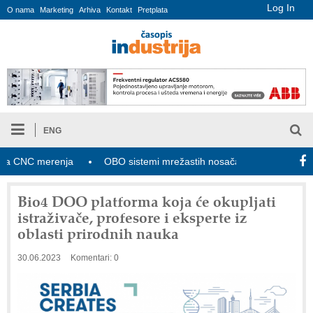
Log In
O nama
Marketing
Arhiva
Kontakt
Pretplata
ENG
CNC merenja
OBO sistemi mrežastih nosača kablova
Novi z
Bio4 DOO platforma koja će okupljati
istraživače, profesore i eksperte iz
oblasti prirodnih nauka
30.06.2023
Komentari: 0