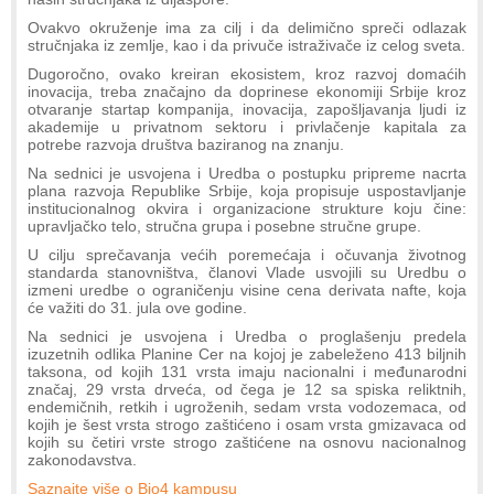
Ovakvo okruženje ima za cilj i da delimično spreči odlazak
stručnjaka iz zemlje, kao i da privuče istraživače iz celog sveta.
Dugoročno, ovako kreiran ekosistem, kroz razvoj domaćih
inovacija, treba značajno da doprinese ekonomiji Srbije kroz
otvaranje startap kompanija, inovacija, zapošljavanja ljudi iz
akademije u privatnom sektoru i privlačenje kapitala za
potrebe razvoja društva baziranog na znanju.
Na sednici je usvojena i Uredba o postupku pripreme nacrta
plana razvoja Republike Srbije, koja propisuje uspostavljanje
institucionalnog okvira i organizacione strukture koju čine:
upravljačko telo, stručna grupa i posebne stručne grupe.
U cilju sprečavanja većih poremećaja i očuvanja životnog
standarda stanovništva, članovi Vlade usvojili su Uredbu o
izmeni uredbe o ograničenju visine cena derivata nafte, koja
će važiti do 31. jula ove godine.
Na sednici je usvojena i Uredba o proglašenju predela
izuzetnih odlika Planine Cer na kojoj je zabeleženo 413 biljnih
taksona, od kojih 131 vrsta imaju nacionalni i međunarodni
značaj, 29 vrsta drveća, od čega je 12 sa spiska reliktnih,
endemičnih, retkih i ugroženih, sedam vrsta vodozemaca, od
kojih je šest vrsta strogo zaštićeno i osam vrsta gmizavaca od
kojih su četiri vrste strogo zaštićene na osnovu nacionalnog
zakonodavstva.
Saznajte više o Bio4 kampusu