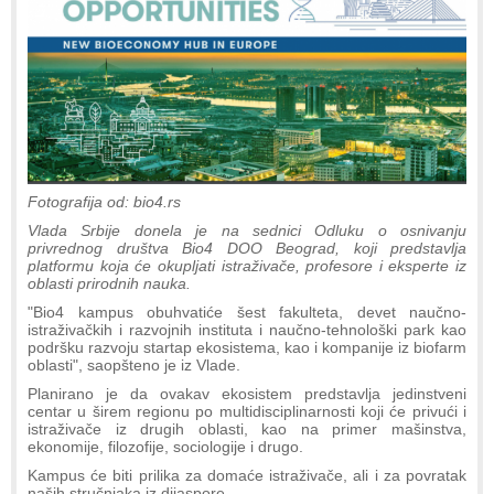
Fotografija od: bio4.rs
Vlada Srbije donela je na sednici Odluku o osnivanju
privrednog društva Bio4 DOO Beograd, koji predstavlja
platformu koja će okupljati istraživače, profesore i eksperte iz
oblasti prirodnih nauka.
"Bio4 kampus obuhvatiće šest fakulteta, devet naučno-
istraživačkih i razvojnih instituta i naučno-tehnološki park kao
podršku razvoju startap ekosistema, kao i kompanije iz biofarm
oblasti", saopšteno je iz Vlade.
Planirano je da ovakav ekosistem predstavlja jedinstveni
centar u širem regionu po multidisciplinarnosti koji će privući i
istraživače iz drugih oblasti, kao na primer mašinstva,
ekonomije, filozofije, sociologije i drugo.
Kampus će biti prilika za domaće istraživače, ali i za povratak
naših stručnjaka iz dijaspore.