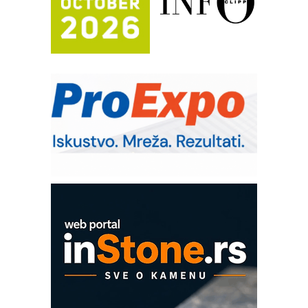
(Shelf-Ready) omotnice
Potpuna efikasnost bez složenih
sistema
Trajna oznaka kao dugoročna korist
Bezbednost na prvom mestu!
IB BLUMENAUER - više od 40 godina
poverenja u industriji
RMQ-TITAN ADVANCED INDICATOR
– Pametna signalizacija za efikasnije
upravljanje mašinama
Mitutoyo Crysta-Apex V PLUS: Nova
era CNC merenja
OBO sistemi mrežastih nosača kablova
Proizvodnja iC7 Hybrid 1500 VDC
mrežnog pretvarača sa tečnim
hlađenjem
COMBYPACK
EVOKS Maintenance Management