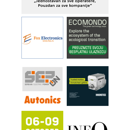
Alba d.o.o. – 35 godina preciznosti u
metrologiji i pametnim dozirnim
rešenjima
IBeRTIM - oprema za ispitivanje
kontrole kvaliteta
STAUFF – Komponente koje
povećavaju pouzdanost hidrauličkih
sistema
YAMADA pumpe – japanska
pouzdanost u transferu fluida
Filtration Group Industrial – Napredna
rešenja za filtraciju u hidrauličkim i
procesnim sistemima
RILINEX kompanije Rittal
FANUC: Najbolje za vašu pametnu
automatizaciju
Efikasno upravljanje energijom
Automatizacija pakovanja · Display