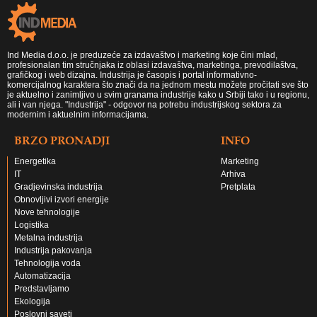
Ind Media d.o.o. je preduzeće za izdavaštvo i marketing koje čini mlad,
profesionalan tim stručnjaka iz oblasi izdavaštva, marketinga, prevodilaštva,
grafičkog i web dizajna. Industrija je časopis i portal informativno-
komercijalnog karaktera što znači da na jednom mestu možete pročitati sve što
je aktuelno i zanimljivo u svim granama industrije kako u Srbiji tako i u regionu,
ali i van njega. "Industrija" - odgovor na potrebu industrijskog sektora za
modernim i aktuelnim informacijama.
BRZO PRONADJI
INFO
Energetika
Marketing
IT
Arhiva
Gradjevinska industrija
Pretplata
Obnovljivi izvori energije
Nove tehnologije
Logistika
Metalna industrija
Industrija pakovanja
Tehnologija voda
Automatizacija
Predstavljamo
Ekologija
Poslovni saveti