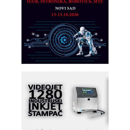
MAREX - Lim i mašine za savremena
rešenja
Marcom-plast d.o.o.- vaš pouzdan
partner
CTO - Prilagodite svoju toplinsku
obradu!
Razvoj asortimanskog pravca MINI-
PLC AKYTEC
AUKOM: Svetski standard metrologije
dostupan u Srbiji
MOTOMAN – NEXT-Robotika vođena
veštačkom inteligencijom
I.SAFE MOBILE revolucioniše
industrijsku automatizaciju
pionirskimmobile operator PANEL-OM
Fleksibilno stezanje i brzo
podešavanje u proizvodnji prototipova
KIP KOP – napredna rešenja za
savremene industrijske i logističke
objekte