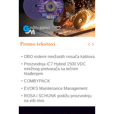
Trajna oznaka kao dugoročna korist
Bezbednost na prvom mestu!
IB BLUMENAUER - više od 40 godina
poverenja u industriji
RMQ-TITAN ADVANCED INDICATOR
– Pametna signalizacija za efikasnije
upravljanje mašinama
Promo tekstovi
Mitutoyo Crysta-Apex V PLUS: Nova
era CNC merenja
OBO sistemi mrežastih nosača kablova
Proizvodnja iC7 Hybrid 1500 VDC
mrežnog pretvarača sa tečnim
hlađenjem
COMBYPACK
EVOKS Maintenance Management
ROSA i SCHUNK podižu proizvodnju
na viši nivo
Detekcija različitih oblika