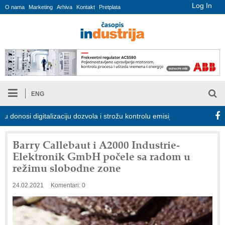
Log In
O nama
Marketing
Arhiva
Kontakt
Pretplata
ENG
si digitalizaciju dozvola i strožu kontrolu emisija
Proizvodnja i
Barry Callebaut i A2000 Industrie-
Elektronik GmbH počele sa radom u
režimu slobodne zone
24.02.2021
Komentari: 0