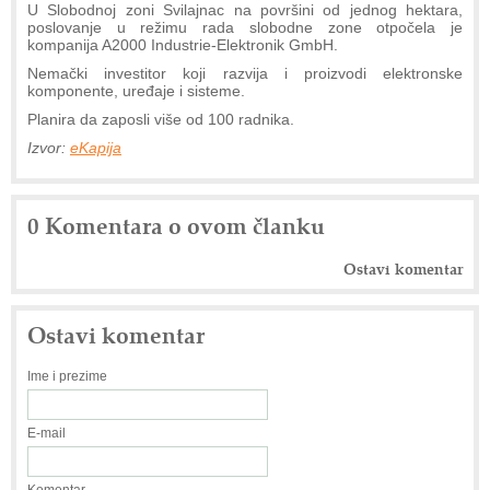
U Slobodnoj zoni Svilajnac na površini od jednog hektara,
poslovanje u režimu rada slobodne zone otpočela je
kompanija A2000 Industrie-Elektronik GmbH.
Nemački investitor koji razvija i proizvodi elektronske
komponente, uređaje i sisteme.
Planira da zaposli više od 100 radnika.
Izvor:
eKapija
0 Komentara o ovom članku
Ostavi komentar
Ostavi komentar
Ime i prezime
E-mail
Komentar