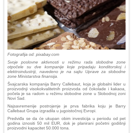
Fotografija od: pixabay.com
Svoje poslovne aktivnosti u režimu rada slobodne zone
otpočele su dve kompanije koje pripadaju konditorskoj i
elektroindustriji, navedeno je na sajtu Uprave za slobodne
zone Ministarstva finansija.
Švajcarska kompanija Barry Callebaut, koja je globalni lider u
proizvodnji visokokvalitetnih proizvoda od čokolade i kakaoa,
počela je sa radom u režimu slobodne zone u Slobodnoj zoni
Novi Sad.
Najsavremenije postrojenje je prva fabrika koju je Barry
Callebaut Grupa izgradila u jugoistočnoj Evropi.
Predviđa se da će ukupan obim investicija u periodu od pet
godina iznositi 50 mil EUR, dok je planirani početni godišnji
proizvodni kapacitet 50.000 tona.