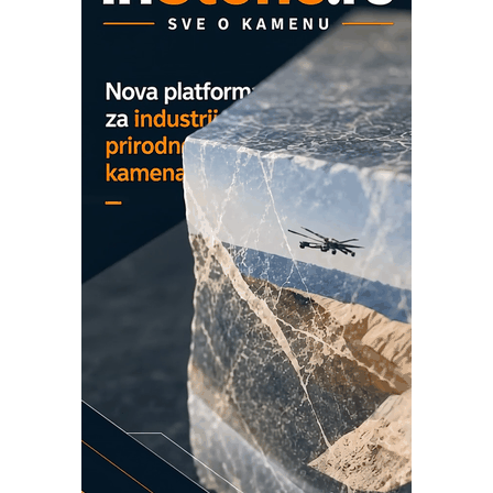
ROSA i SCHUNK podižu proizvodnju
na viši nivo
Detekcija različitih oblika