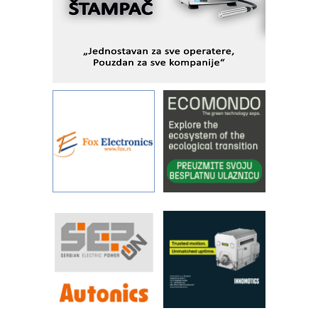
Alba d.o.o. – 35 godina preciznosti u
metrologiji i pametnim dozirnim
rešenjima
IBeRTIM - oprema za ispitivanje
kontrole kvaliteta
STAUFF – Komponente koje
povećavaju pouzdanost hidrauličkih
sistema
YAMADA pumpe – japanska
pouzdanost u transferu fluida
Filtration Group Industrial – Napredna
rešenja za filtraciju u hidrauličkim i
procesnim sistemima
RILINEX kompanije Rittal
FANUC: Najbolje za vašu pametnu
automatizaciju
Efikasno upravljanje energijom
Automatizacija pakovanja · Display
(Shelf-Ready) omotnice