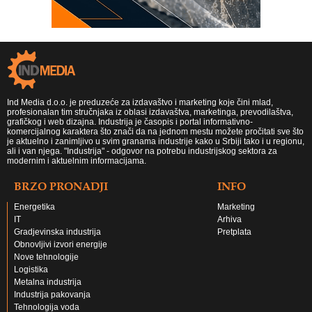
Ind Media d.o.o. je preduzeće za izdavaštvo i marketing koje čini mlad,
profesionalan tim stručnjaka iz oblasi izdavaštva, marketinga, prevodilaštva,
grafičkog i web dizajna. Industrija je časopis i portal informativno-
komercijalnog karaktera što znači da na jednom mestu možete pročitati sve što
je aktuelno i zanimljivo u svim granama industrije kako u Srbiji tako i u regionu,
ali i van njega. "Industrija" - odgovor na potrebu industrijskog sektora za
modernim i aktuelnim informacijama.
BRZO PRONADJI
INFO
Energetika
Marketing
IT
Arhiva
Gradjevinska industrija
Pretplata
Obnovljivi izvori energije
Nove tehnologije
Logistika
Metalna industrija
Industrija pakovanja
Tehnologija voda