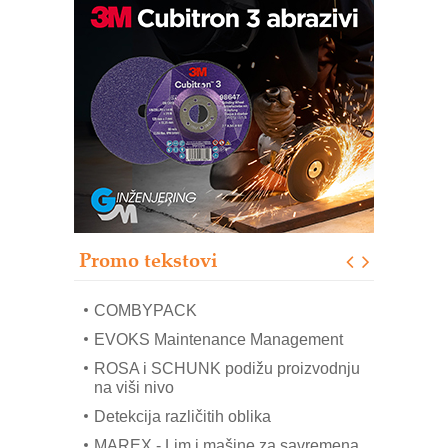
Bezbednost na prvom mestu!
IB BLUMENAUER - više od 40 godina
poverenja u industriji
RMQ-TITAN ADVANCED INDICATOR
– Pametna signalizacija za efikasnije
upravljanje mašinama
Sigurnije ispitivanje transformatora u
solarnim elektranama i vetroparkovima
Pranje točkova na gradilištu- standard
modernog i odgovornog građenja
Proizvodnja iC7 Hybrid 1500 VDC
Promo tekstovi
mrežnog pretvarača sa tečnim
hlađenjem
COMBYPACK
EVOKS Maintenance Management
ROSA i SCHUNK podižu proizvodnju
na viši nivo
Detekcija različitih oblika
MAREX - Lim i mašine za savremena