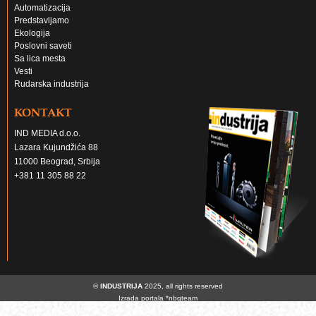
Automatizacija
Predstavljamo
Ekologija
Poslovni saveti
Sa lica mesta
Vesti
Rudarska industrija
KONTAKT
IND MEDIA d.o.o.
Lazara Kujundžića 88
11000 Beograd, Srbija
+381 11 305 88 22
©
INDUSTRIJA
2025, all rights reserved
Izrada portala
*nbgteam