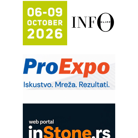
Potpuna efikasnost bez složenih
sistema
Trajna oznaka kao dugoročna korist
Bezbednost na prvom mestu!
IB BLUMENAUER - više od 40 godina
poverenja u industriji
RMQ-TITAN ADVANCED INDICATOR
– Pametna signalizacija za efikasnije
upravljanje mašinama
Sigurnije ispitivanje transformatora u
solarnim elektranama i vetroparkovima
Pranje točkova na gradilištu- standard
modernog i odgovornog građenja
Proizvodnja iC7 Hybrid 1500 VDC
mrežnog pretvarača sa tečnim
hlađenjem
COMBYPACK
EVOKS Maintenance Management