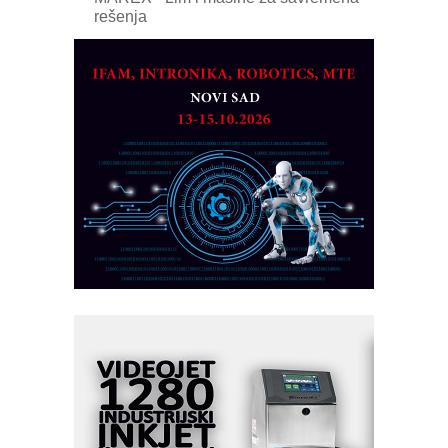
rešenja
Marcom-plast d.o.o.- vaš pouzdan
partner
CTO - Prilagodite svoju toplinsku
obradu!
Razvoj asortimanskog pravca MINI-
PLC AKYTEC
AUKOM: Svetski standard metrologije
dostupan u Srbiji
MOTOMAN – NEXT-Robotika vođena
veštačkom inteligencijom
I.SAFE MOBILE revolucioniše
industrijsku automatizaciju
pionirskimmobile operator PANEL-OM
Fleksibilno stezanje i brzo
podešavanje u proizvodnji prototipova
KIP KOP – napredna rešenja za
savremene industrijske i logističke
objekte