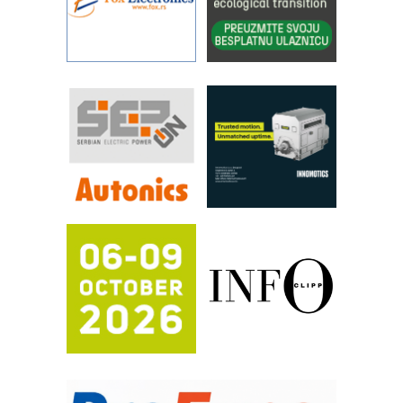
rešenja za filtraciju u hidrauličkim i
procesnim sistemima
Art Utopia Studio – vizuelne priče
industrije i biznisa
RILINEX kompanije Rittal
FANUC: Najbolje za vašu pametnu
automatizaciju
Efikasno upravljanje energijom
Automatizacija pakovanja · Display
(Shelf-Ready) omotnice
Proizvodnja iC7 Hybrid 1500 VDC
mrežnog pretvarača sa tečnim
hlađenjem
Potpuna efikasnost bez složenih
sistema
Trajna oznaka kao dugoročna korist
Bezbednost na prvom mestu!
IB BLUMENAUER - više od 40 godina