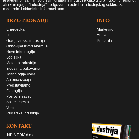
je aktuelno i zanimljivo u svim granama industrije kako u Srbiji tako i u regionu,
ali i van njega. "Industrija" - odgovor na potrebu industrijskog sektora za
modernim i aktuelnim informacijama.
BRZO PRONADJI
INFO
Energetika
Marketing
IT
Arhiva
Gradjevinska industrija
Pretplata
Obnovljivi izvori energije
Nove tehnologije
Logistika
Metalna industrija
Industrija pakovanja
Tehnologija voda
Automatizacija
Predstavljamo
Ekologija
Poslovni saveti
Sa lica mesta
Vesti
Rudarska industrija
KONTAKT
IND MEDIA d.o.o.