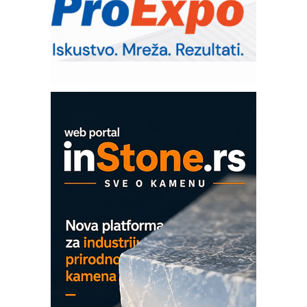
poverenja u industriji
RMQ-TITAN ADVANCED INDICATOR
– Pametna signalizacija za efikasnije
upravljanje mašinama
Sigurnije ispitivanje transformatora u
solarnim elektranama i vetroparkovima
COMBYPACK
EVOKS Maintenance Management
ROSA i SCHUNK podižu proizvodnju
na viši nivo
Detekcija različitih oblika
MAREX - Lim i mašine za savremena
rešenja