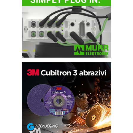
Trajna oznaka kao dugoročna korist
Bezbednost na prvom mestu!
IB BLUMENAUER - više od 40 godina
poverenja u industriji
RMQ-TITAN ADVANCED INDICATOR
– Pametna signalizacija za efikasnije
upravljanje mašinama