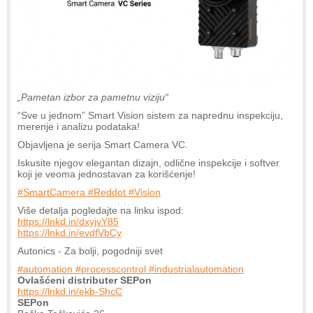
„Pametan izbor za pametnu viziju“
“Sve u jednom” Smart Vision sistem za naprednu inspekciju,
merenje i analizu podataka!
Objavljena je serija Smart Camera VC.
Iskusite njegov elegantan dizajn, odlične inspekcije i softver
koji je veoma jednostavan za korišćenje!
#SmartCamera #Reddot #Vision
Više detalja pogledajte na linku ispod:
https://lnkd.in/dxyjvY85
https://lnkd.in/evdfVbCy
Autonics - Za bolji, pogodniji svet
#automation #processcontrol #industrialautomation
Ovlašćeni distributer SEPon
https://lnkd.in/ekb-ShcC
SEPon