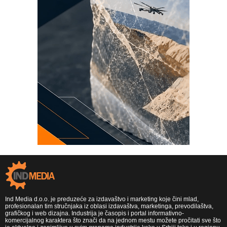
Ind Media d.o.o. je preduzeće za izdavaštvo i marketing koje čini mlad,
profesionalan tim stručnjaka iz oblasi izdavaštva, marketinga, prevodilaštva,
grafičkog i web dizajna. Industrija je časopis i portal informativno-
komercijalnog karaktera što znači da na jednom mestu možete pročitati sve što