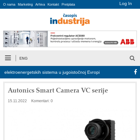
Log In
O nama
Marketing
Arhiva
Kontakt
Pretplata
ENG
ektroenergetskih sistema u jugoistočnoj Evropi
COMBYPACK
Autonics Smart Camera VC serije
15.11.2022
Komentari: 0