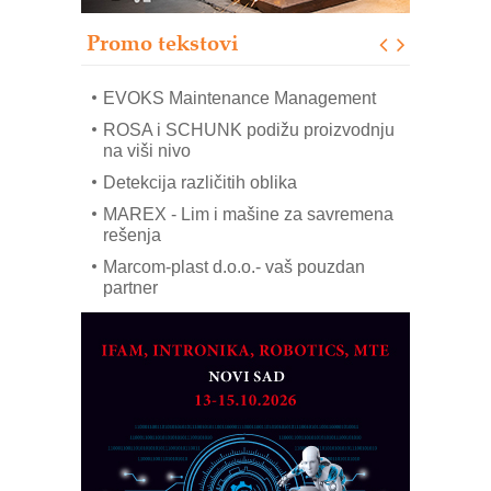
Sigurnije ispitivanje transformatora u
solarnim elektranama i vetroparkovima
Promo tekstovi
COMBYPACK
EVOKS Maintenance Management
ROSA i SCHUNK podižu proizvodnju
na viši nivo
Detekcija različitih oblika
MAREX - Lim i mašine za savremena
rešenja
Marcom-plast d.o.o.- vaš pouzdan
partner
CTO - Prilagodite svoju toplinsku
obradu!
Razvoj asortimanskog pravca MINI-
PLC AKYTEC
AUKOM: Svetski standard metrologije
dostupan u Srbiji
MOTOMAN – NEXT-Robotika vođena