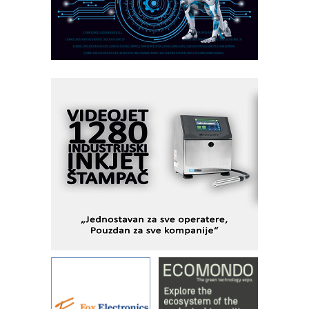
veštačkom inteligencijom
I.SAFE MOBILE revolucioniše
industrijsku automatizaciju
pionirskimmobile operator PANEL-OM
Fleksibilno stezanje i brzo
podešavanje u proizvodnji prototipova
KIP KOP – napredna rešenja za
savremene industrijske i logističke
objekte
Alba d.o.o. – 35 godina preciznosti u
metrologiji i pametnim dozirnim
rešenjima
IBeRTIM - oprema za ispitivanje
kontrole kvaliteta
STAUFF – Komponente koje
povećavaju pouzdanost hidrauličkih
sistema
YAMADA pumpe – japanska
pouzdanost u transferu fluida
Filtration Group Industrial – Napredna