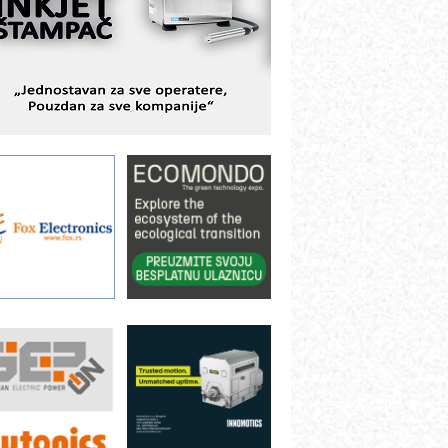
bjekte
lba d.o.o. – 35 godina preciznosti u
etrologiji i pametnim dozirnim
ešenjima
BeRTIM - oprema za ispitivanje
ontrole kvaliteta
TAUFF – Komponente koje
ovećavaju pouzdanost hidrauličkih
istema
AMADA pumpe – japanska
ouzdanost u transferu fluida
iltration Group Industrial – Napredna
ešenja za filtraciju u hidrauličkim i
rocesnim sistemima
ILINEX kompanije Rittal
ANUC: Najbolje za vašu pametnu
utomatizaciju
fikasno upravljanje energijom
utomatizacija pakovanja · Display