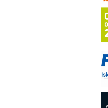
(
P
s
T
B
I
p
–
u
S
s
O
P
m
h
E