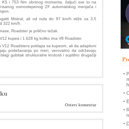
T
0 KS i 753 Nm obrtnog momenta, šaljući sve to na
librisanog osmostepenog ZF automatskog menjača i
B
anjem.
I
gatti Mistral, ali od nula do 97 km/h stiže za 3,5
od 322 km/h.
p
 mase, Roadster je prilično težak.
–
V12 kupea i 1.628 kg koliko ima V8 Roadster.
u
ja V12 Roadstera poklapa sa kupeom, ali da adaptivni
ijaju podešavanja po meri, verovatno da održavaju
S
agi gubitak strukturalne krutosti i suptilno drugačiji
s
Pr
O
P
m
h
nku
E
Ostavi komentar
R
n
D