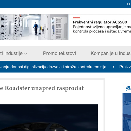
O
i industije
Promo tekstovi
Kompanije u indust
 digitalizaciju dozvola i strožu kontrolu emisija
Proizvodnja iC7
e Roadster unapred rasprodat