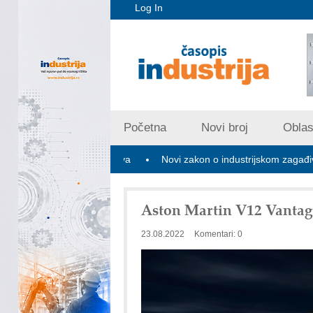
Log In
Početna
Novi broj
Oblast
tih nosača kablova
Novi zakon o industrijskom zagađivanju donosi
Aston Martin V12 Vantag
23.08.2022
Komentari: 0