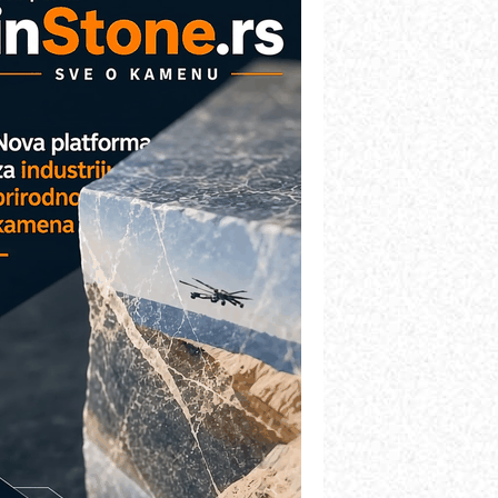
OSA i SCHUNK podižu proizvodnju
a viši nivo