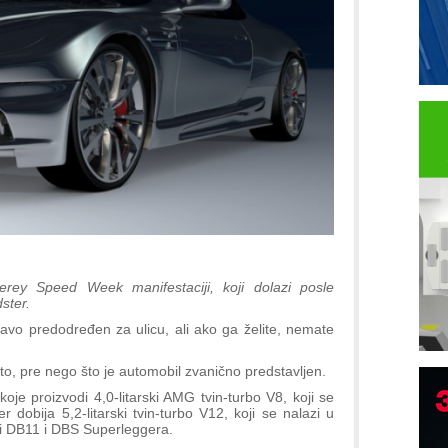
rey Speed Week manifestaciji, koji dolazi posle
ster.
avo predodređen za ulicu, ali ako ga želite, nemate
o, pre nego što je automobil zvanično predstavljen.
e proizvodi 4,0-litarski AMG tvin-turbo V8, koji se
 dobija 5,2-litarski tvin-turbo V12, koji se nalazi u
́i DB11 i DBS Superleggera.