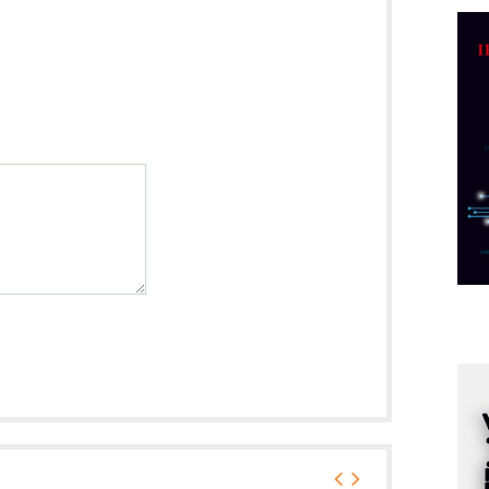
M
r
M
p
C
o
R
A
d
M
v
I
i
p
F
p
K
s