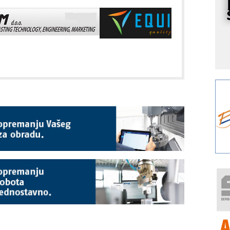
o
A
m
r
I
k
S
p
s
Y
p
F
r
p
R
F
a
E
A