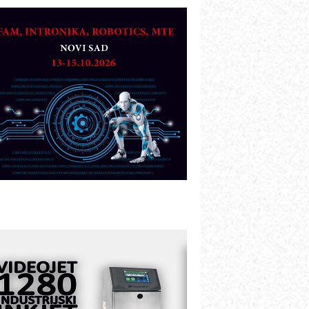
AREX - Lim i mašine za savremena
ešenja
arcom-plast d.o.o.- vaš pouzdan
artner
TO - Prilagodite svoju toplinsku
bradu!
azvoj asortimanskog pravca MINI-
PLC AKYTEC
UKOM: Svetski standard metrologije
ostupan u Srbiji
OTOMAN – NEXT-Robotika vođena
eštačkom inteligencijom
.SAFE MOBILE revolucioniše
ndustrijsku automatizaciju
ionirskimmobile operator PANEL-OM
leksibilno stezanje i brzo
odešavanje u proizvodnji prototipova
IP KOP – napredna rešenja za
avremene industrijske i logističke