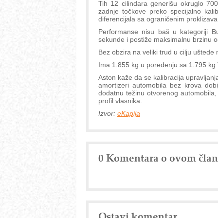
Tih 12 cilindara generišu okruglo 70
zadnje točkove preko specijalno ka
diferencijala sa ograničenim proklizav
Performanse nisu baš u kategoriji Bu
sekunde i postiže maksimalnu brzinu 
Bez obzira na veliki trud u cilju uštede
Ima 1.855 kg u poređenju sa 1.795 kg 
Aston kaže da se kalibracija upravljan
amortizeri automobila bez krova dob
dodatnu težinu otvorenog automobila, bl
profil vlasnika.
Izvor:
eKapija
0 Komentara o ovom čla
Ostavi komentar