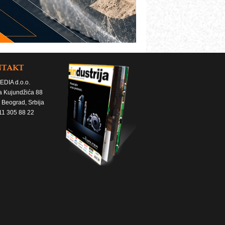
NTAKT
EDIA d.o.o.
a Kujundžića 88
 Beograd, Srbija
11 305 88 22