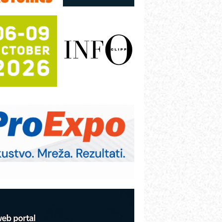
Shelf-Ready) omotnice
otpuna efikasnost bez složenih
istema
rajna oznaka kao dugoročna korist
ezbednost na prvom mestu!
B BLUMENAUER - više od 40 godina
overenja u industriji
RMQ-TITAN ADVANCED INDICATOR
 Pametna signalizacija za efikasnije
pravljanje mašinama
igurnije ispitivanje transformatora u
olarnim elektranama i vetroparkovima
BO sistemi mrežastih nosača kablova
roizvodnja iC7 Hybrid 1500 VDC
režnog pretvarača sa tečnim
lađenjem
COMBYPACK
VOKS Maintenance Management