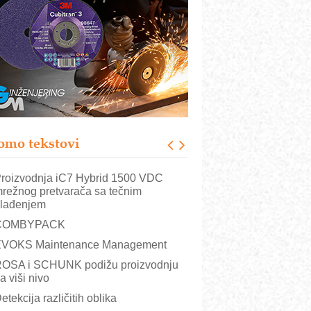
rajna oznaka kao dugoročna korist
ezbednost na prvom mestu!
B BLUMENAUER - više od 40 godina
overenja u industriji
RMQ-TITAN ADVANCED INDICATOR
 Pametna signalizacija za efikasnije
pravljanje mašinama
igurnije ispitivanje transformatora u
olarnim elektranama i vetroparkovima
omo tekstovi
BO sistemi mrežastih nosača kablova
roizvodnja iC7 Hybrid 1500 VDC
režnog pretvarača sa tečnim
lađenjem
COMBYPACK
VOKS Maintenance Management
OSA i SCHUNK podižu proizvodnju
a viši nivo
etekcija različitih oblika