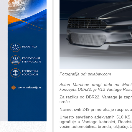
Fotografija od: pixabay.com
Aston Martinov drugi debi na Monte
koncepta DBR22, je V12 Vantage Road
Za razliku od DBR22, Vantage je zapr
sreće.
Naime, svih 249 primeraka je rasprodat
Umesto savršeno adekvatnih 510 KS koj
ugrađuje u Vantage kabriolet, Roadster
većim automobilima brenda, uključujuc