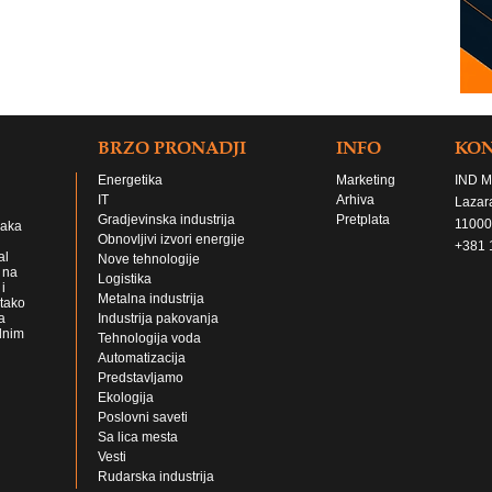
BRZO PRONADJI
INFO
KO
Energetika
Marketing
IND M
IT
Arhiva
Lazar
Gradjevinska industrija
Pretplata
11000
jaka
Obnovljivi izvori energije
+381 
al
Nove tehnologije
 na
Logistika
i
Metalna industrija
 tako
a
Industrija pakovanja
lnim
Tehnologija voda
Automatizacija
Predstavljamo
Ekologija
Poslovni saveti
Sa lica mesta
Vesti
Rudarska industrija