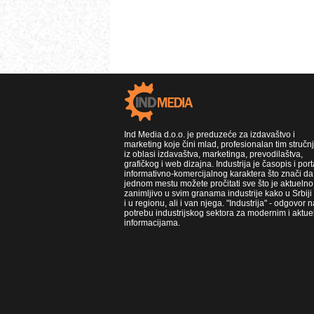
Ind Media d.o.o. je preduzeće za izdavaštvo i
marketing koje čini mlad, profesionalan tim stručn
iz oblasi izdavaštva, marketinga, prevodilaštva,
grafičkog i web dizajna. Industrija je časopis i port
informativno-komercijalnog karaktera što znači da
jednom mestu možete pročitati sve što je aktuelno 
zanimljivo u svim granama industrije kako u Srbiji
i u regionu, ali i van njega. "Industrija" - odgovor n
potrebu industrijskog sektora za modernim i aktue
informacijama.