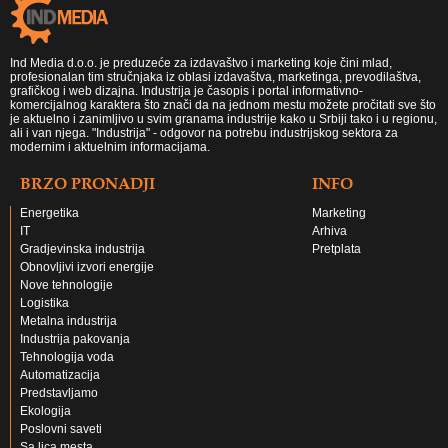
Ind Media d.o.o. je preduzeće za izdavaštvo i marketing koje čini mlad,
profesionalan tim stručnjaka iz oblasi izdavaštva, marketinga, prevodilaštva,
grafičkog i web dizajna. Industrija je časopis i portal informativno-
komercijalnog karaktera što znači da na jednom mestu možete pročitati sve što
je aktuelno i zanimljivo u svim granama industrije kako u Srbiji tako i u regionu,
ali i van njega. "Industrija" - odgovor na potrebu industrijskog sektora za
modernim i aktuelnim informacijama.
BRZO PRONADJI
INFO
Energetika
Marketing
IT
Arhiva
Gradjevinska industrija
Pretplata
Obnovljivi izvori energije
Nove tehnologije
Logistika
Metalna industrija
Industrija pakovanja
Tehnologija voda
Automatizacija
Predstavljamo
Ekologija
Poslovni saveti
Sa lica mesta