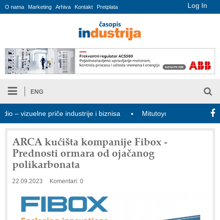
Log In
O nama
Marketing
Arhiva
Kontakt
Pretplata
ENG
izuelne priče industrije i biznisa
Mitutoyo Crysta-Apex V PLUS: 
ARCA kućišta kompanije Fibox -
Prednosti ormara od ojačanog
polikarbonata
22.09.2023
Komentari: 0