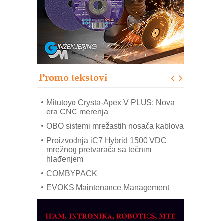
Potpuna efikasnost bez složenih
sistema
Trajna oznaka kao dugoročna korist
Bezbednost na prvom mestu!
IB BLUMENAUER - više od 40 godina
poverenja u industriji
Promo tekstovi
Art Utopia Studio – vizuelne priče
industrije i biznisa
Mitutoyo Crysta-Apex V PLUS: Nova
era CNC merenja
OBO sistemi mrežastih nosača kablova
Proizvodnja iC7 Hybrid 1500 VDC
mrežnog pretvarača sa tečnim
hlađenjem
COMBYPACK
EVOKS Maintenance Management
ROSA i SCHUNK podižu proizvodnju
na viši nivo