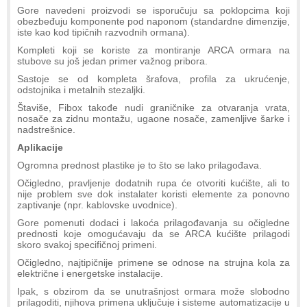
Gore navedeni proizvodi se isporučuju sa poklopcima koji
obezbeđuju komponente pod naponom (standardne dimenzije,
iste kao kod tipičnih razvodnih ormana).
Kompleti koji se koriste za montiranje ARCA ormara na
stubove su još jedan primer važnog pribora.
Sastoje se od kompleta šrafova, profila za ukrućenje,
odstojnika i metalnih stezaljki.
Štaviše, Fibox takođe nudi graničnike za otvaranja vrata,
nosače za zidnu montažu, ugaone nosače, zamenljive šarke i
nadstrešnice.
Aplikacije
Ogromna prednost plastike je to što se lako prilagođava.
Očigledno, pravljenje dodatnih rupa će otvoriti kućište, ali to
nije problem sve dok instalater koristi elemente za ponovno
zaptivanje (npr. kablovske uvodnice).
Gore pomenuti dodaci i lakoća prilagođavanja su očigledne
prednosti koje omogućavaju da se ARCA kućište prilagodi
skoro svakoj specifičnoj primeni.
Očigledno, najtipičnije primene se odnose na strujna kola za
električne i energetske instalacije.
Ipak, s obzirom da se unutrašnjost ormara može slobodno
prilagoditi, njihova primena uključuje i sisteme automatizacije u