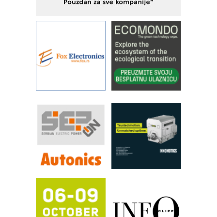
savremene industrijske i logističke
objekte
Alba d.o.o. – 35 godina preciznosti u
metrologiji i pametnim dozirnim
rešenjima
IBeRTIM - oprema za ispitivanje
kontrole kvaliteta
STAUFF – Komponente koje
povećavaju pouzdanost hidrauličkih
sistema
YAMADA pumpe – japanska
pouzdanost u transferu fluida
Filtration Group Industrial – Napredna
rešenja za filtraciju u hidrauličkim i
procesnim sistemima
RILINEX kompanije Rittal
FANUC: Najbolje za vašu pametnu
automatizaciju
Efikasno upravljanje energijom