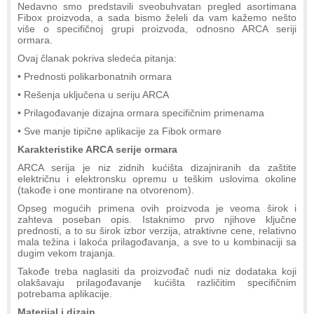
Nedavno smo predstavili sveobuhvatan pregled asortimana
Fibox proizvoda, a sada bismo želeli da vam kažemo nešto
više o specifičnoj grupi proizvoda, odnosno ARCA seriji
ormara.
Ovaj članak pokriva sledeća pitanja:
• Prednosti polikarbonatnih ormara
• Rešenja uključena u seriju ARCA
• Prilagođavanje dizajna ormara specifičnim primenama
• Sve manje tipične aplikacije za Fibok ormare
Karakteristike ARCA serije ormara
ARCA serija je niz zidnih kućišta dizajniranih da zaštite
električnu i elektronsku opremu u teškim uslovima okoline
(takođe i one montirane na otvorenom).
Opseg mogućih primena ovih proizvoda je veoma širok i
zahteva poseban opis. Istaknimo prvo njihove ključne
prednosti, a to su širok izbor verzija, atraktivne cene, relativno
mala težina i lakoća prilagođavanja, a sve to u kombinaciji sa
dugim vekom trajanja.
Takođe treba naglasiti da proizvođač nudi niz dodataka koji
olakšavaju prilagođavanje kućišta različitim specifičnim
potrebama aplikacije.
Materijal i dizajn