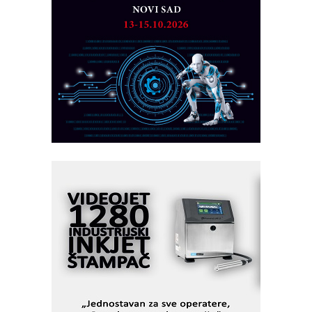
Detekcija različitih oblika
MAREX - Lim i mašine za savremena
rešenja
Marcom-plast d.o.o.- vaš pouzdan
partner
CTO - Prilagodite svoju toplinsku
obradu!
Razvoj asortimanskog pravca MINI-
PLC AKYTEC
AUKOM: Svetski standard metrologije
dostupan u Srbiji
MOTOMAN – NEXT-Robotika vođena
veštačkom inteligencijom
I.SAFE MOBILE revolucioniše
industrijsku automatizaciju
pionirskimmobile operator PANEL-OM
Fleksibilno stezanje i brzo
podešavanje u proizvodnji prototipova
KIP KOP – napredna rešenja za