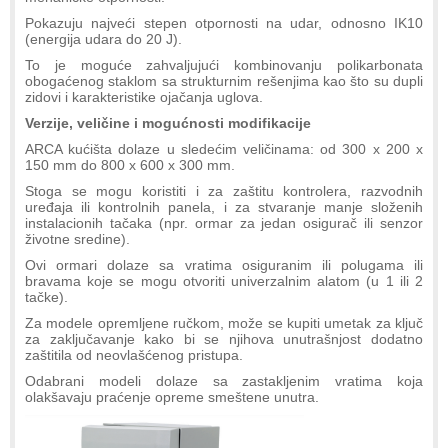
Pokazuju najveći stepen otpornosti na udar, odnosno IK10
(energija udara do 20 J).
To je moguće zahvaljujući kombinovanju polikarbonata
obogaćenog staklom sa strukturnim rešenjima kao što su dupli
zidovi i karakteristike ojačanja uglova.
Verzije, veličine i mogućnosti modifikacije
ARCA kućišta dolaze u sledećim veličinama: od 300 x 200 x
150 mm do 800 x 600 x 300 mm.
Stoga se mogu koristiti i za zaštitu kontrolera, razvodnih
uređaja ili kontrolnih panela, i za stvaranje manje složenih
instalacionih tačaka (npr. ormar za jedan osigurač ili senzor
životne sredine).
Ovi ormari dolaze sa vratima osiguranim ili polugama ili
bravama koje se mogu otvoriti univerzalnim alatom (u 1 ili 2
tačke).
Za modele opremljene ručkom, može se kupiti umetak za ključ
za zaključavanje kako bi se njihova unutrašnjost dodatno
zaštitila od neovlašćenog pristupa.
Odabrani modeli dolaze sa zastakljenim vratima koja
olakšavaju praćenje opreme smeštene unutra.