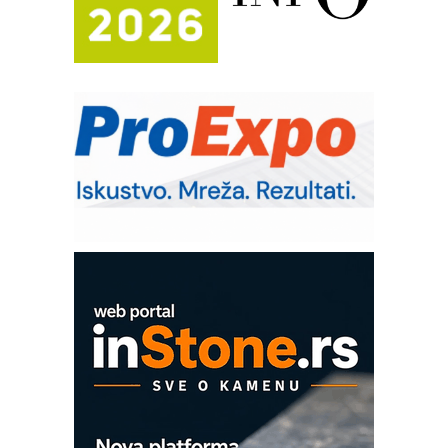
Automatizacija pakovanja · Display
(Shelf-Ready) omotnice
Potpuna efikasnost bez složenih
sistema
Trajna oznaka kao dugoročna korist
Bezbednost na prvom mestu!
IB BLUMENAUER - više od 40 godina
poverenja u industriji
Art Utopia Studio – vizuelne priče
industrije i biznisa
Mitutoyo Crysta-Apex V PLUS: Nova
era CNC merenja
OBO sistemi mrežastih nosača kablova
Proizvodnja iC7 Hybrid 1500 VDC
mrežnog pretvarača sa tečnim
hlađenjem
COMBYPACK