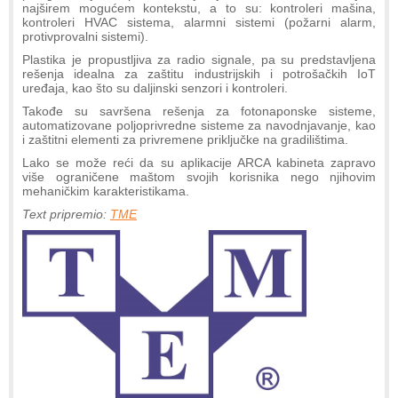
najširem mogućem kontekstu, a to su: kontroleri mašina,
kontroleri HVAC sistema, alarmni sistemi (požarni alarm,
protivprovalni sistemi).
Plastika je propustljiva za radio signale, pa su predstavljena
rešenja idealna za zaštitu industrijskih i potrošačkih IoT
uređaja, kao što su daljinski senzori i kontroleri.
Takođe su savršena rešenja za fotonaponske sisteme,
automatizovane poljoprivredne sisteme za navodnjavanje, kao
i zaštitni elementi za privremene priključke na gradilištima.
Lako se može reći da su aplikacije ARCA kabineta zapravo
više ograničene maštom svojih korisnika nego njihovim
mehaničkim karakteristikama.
Text pripremio:
TME