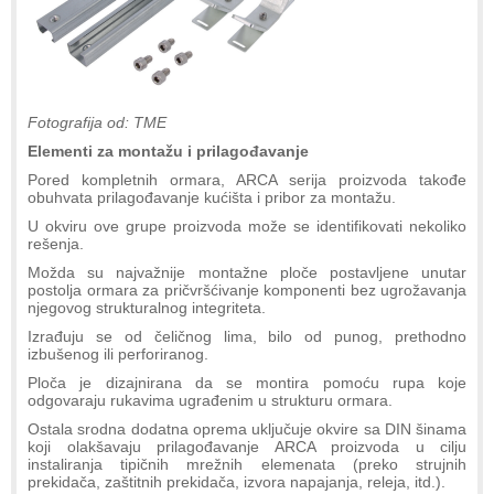
Fotografija od: TME
Elementi za montažu i prilagođavanje
Pored kompletnih ormara, ARCA serija proizvoda takođe
obuhvata prilagođavanje kućišta i pribor za montažu.
U okviru ove grupe proizvoda može se identifikovati nekoliko
rešenja.
Možda su najvažnije montažne ploče postavljene unutar
postolja ormara za pričvršćivanje komponenti bez ugrožavanja
njegovog strukturalnog integriteta.
Izrađuju se od čeličnog lima, bilo od punog, prethodno
izbušenog ili perforiranog.
Ploča je dizajnirana da se montira pomoću rupa koje
odgovaraju rukavima ugrađenim u strukturu ormara.
Ostala srodna dodatna oprema uključuje okvire sa DIN šinama
koji olakšavaju prilagođavanje ARCA proizvoda u cilju
instaliranja tipičnih mrežnih elemenata (preko strujnih
prekidača, zaštitnih prekidača, izvora napajanja, releja, itd.).