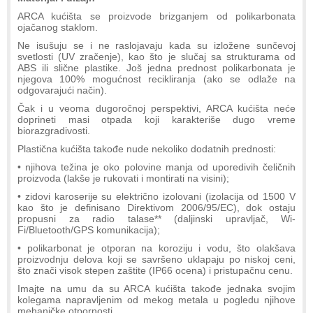
ARCA kućišta se proizvode brizganjem od polikarbonata
ojačanog staklom.
Ne isušuju se i ne raslojavaju kada su izložene sunčevoj
svetlosti (UV zračenje), kao što je slučaj sa strukturama od
ABS ili slične plastike. Još jedna prednost polikarbonata je
njegova 100% mogućnost recikliranja (ako se odlaže na
odgovarajući način).
Čak i u veoma dugoročnoj perspektivi, ARCA kućišta neće
doprineti masi otpada koji karakteriše dugo vreme
biorazgradivosti.
Plastična kućišta takođe nude nekoliko dodatnih prednosti:
• njihova težina je oko polovine manja od uporedivih čeličnih
proizvoda (lakše je rukovati i montirati na visini);
• zidovi karoserije su električno izolovani (izolacija od 1500 V
kao što je definisano Direktivom 2006/95/EC), dok ostaju
propusni za radio talase** (daljinski upravljač, Wi-
Fi/Bluetooth/GPS komunikacija);
• polikarbonat je otporan na koroziju i vodu, što olakšava
proizvodnju delova koji se savršeno uklapaju po niskoj ceni,
što znači visok stepen zaštite (IP66 ocena) i pristupačnu cenu.
Imajte na umu da su ARCA kućišta takođe jednaka svojim
kolegama napravljenim od mekog metala u pogledu njihove
mehaničke otpornosti.