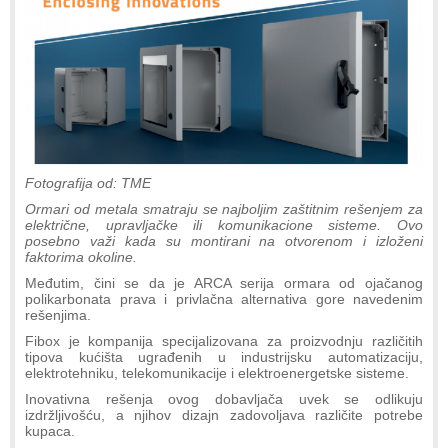
Fotografija od: TME
Ormari od metala smatraju se najboljim zaštitnim rešenjem za
električne, upravljačke ili komunikacione sisteme. Ovo
posebno važi kada su montirani na otvorenom i izloženi
faktorima okoline.
Međutim, čini se da je ARCA serija ormara od ojačanog
polikarbonata prava i privlačna alternativa gore navedenim
rešenjima.
Fibox je kompanija specijalizovana za proizvodnju različitih
tipova kućišta ugrađenih u industrijsku automatizaciju,
elektrotehniku, telekomunikacije i elektroenergetske sisteme.
Inovativna rešenja ovog dobavljača uvek se odlikuju
izdržljivošću, a njihov dizajn zadovoljava različite potrebe
kupaca.