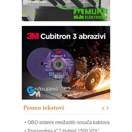
Potpuna efikasnost bez složenih
sistema
Trajna oznaka kao dugoročna korist
Bezbednost na prvom mestu!
IB BLUMENAUER - više od 40 godina
poverenja u industriji
RMQ-TITAN ADVANCED INDICATOR
– Pametna signalizacija za efikasnije
upravljanje mašinama
Promo tekstovi
Mitutoyo Crysta-Apex V PLUS: Nova
era CNC merenja
OBO sistemi mrežastih nosača kablova
Proizvodnja iC7 Hybrid 1500 VDC