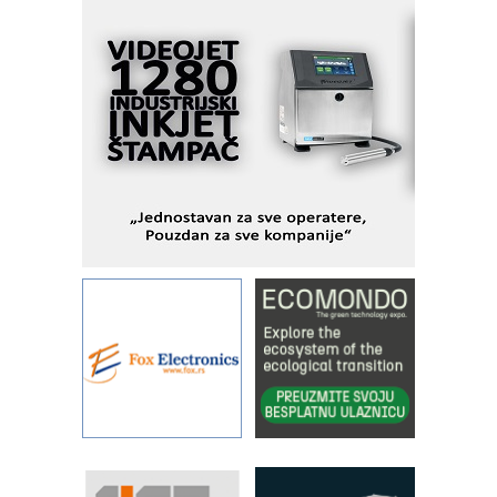
veštačkom inteligencijom
I.SAFE MOBILE revolucioniše
industrijsku automatizaciju
pionirskimmobile operator PANEL-OM
Fleksibilno stezanje i brzo
podešavanje u proizvodnji prototipova
KIP KOP – napredna rešenja za
savremene industrijske i logističke
objekte
Alba d.o.o. – 35 godina preciznosti u
metrologiji i pametnim dozirnim
rešenjima
IBeRTIM - oprema za ispitivanje
kontrole kvaliteta
STAUFF – Komponente koje
povećavaju pouzdanost hidrauličkih
sistema
YAMADA pumpe – japanska
pouzdanost u transferu fluida