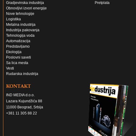
Gradjevinska industrija
Pretplata
Obnovljivi izvori energije
Nove tehnologije
Logistika
Metalna industrija
Industrija pakovanja
Tehnologija voda
Automatizacija
Predstavljamo
Ekologija
Poslovni saveti
Sa lica mesta
Vesti
Rudarska industrija
KONTAKT
IND MEDIA d.o.o.
Lazara Kujundžića 88
11000 Beograd, Srbija
+381 11 305 88 22