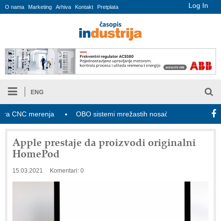
Log In
O nama
Marketing
Arhiva
Kontakt
Pretplata
ENG
CNC merenja
OBO sistemi mrežastih nosača kablova
Novi 
Apple prestaje da proizvodi originalni
HomePod
15.03.2021
Komentari: 0