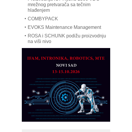
mrežnog pretvarača sa tečnim
hlađenjem
COMBYPACK
EVOKS Maintenance Management
ROSA i SCHUNK podižu proizvodnju
na viši nivo
Detekcija različitih oblika
MAREX - Lim i mašine za savremena
rešenja
Marcom-plast d.o.o.- vaš pouzdan
partner
CTO - Prilagodite svoju toplinsku
obradu!
Razvoj asortimanskog pravca MINI-
PLC AKYTEC
AUKOM: Svetski standard metrologije
dostupan u Srbiji
MOTOMAN – NEXT-Robotika vođena