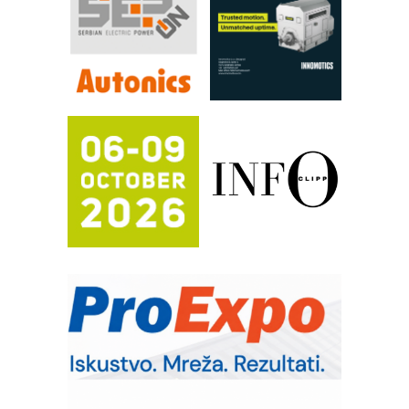
Filtration Group Industrial – Napredna
rešenja za filtraciju u hidrauličkim i
procesnim sistemima
RILINEX kompanije Rittal
FANUC: Najbolje za vašu pametnu
automatizaciju
Efikasno upravljanje energijom
Automatizacija pakovanja · Display
(Shelf-Ready) omotnice
Potpuna efikasnost bez složenih
sistema
Trajna oznaka kao dugoročna korist
Bezbednost na prvom mestu!
IB BLUMENAUER - više od 40 godina
poverenja u industriji
RMQ-TITAN ADVANCED INDICATOR
– Pametna signalizacija za efikasnije
upravljanje mašinama
Mitutoyo Crysta-Apex V PLUS: Nova