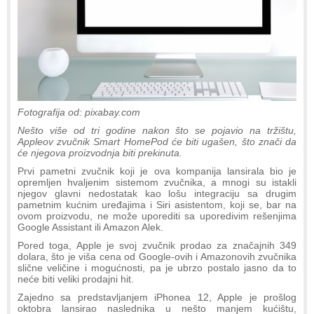
Fotografija od: pixabay.com
Nešto više od tri godine nakon što se pojavio na tržištu,
Appleov zvučnik Smart HomePod će biti ugašen, što znači da
će njegova proizvodnja biti prekinuta.
Prvi pametni zvučnik koji je ova kompanija lansirala bio je
opremljen hvaljenim sistemom zvučnika, a mnogi su istakli
njegov glavni nedostatak kao lošu integraciju sa drugim
pametnim kućnim uređajima i Siri asistentom, koji se, bar na
ovom proizvodu, ne može uporediti sa uporedivim rešenjima
Google Assistant ili Amazon Alek.
Pored toga, Apple je svoj zvučnik prodao za značajnih 349
dolara, što je viša cena od Google-ovih i Amazonovih zvučnika
slične veličine i mogućnosti, pa je ubrzo postalo jasno da to
neće biti veliki prodajni hit.
Zajedno sa predstavljanjem iPhonea 12, Apple je prošlog
oktobra lansirao naslednika u nešto manjem kućištu,