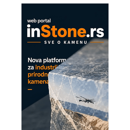
era CNC merenja
OBO sistemi mrežastih nosača kablova
Proizvodnja iC7 Hybrid 1500 VDC
mrežnog pretvarača sa tečnim
hlađenjem
COMBYPACK
EVOKS Maintenance Management