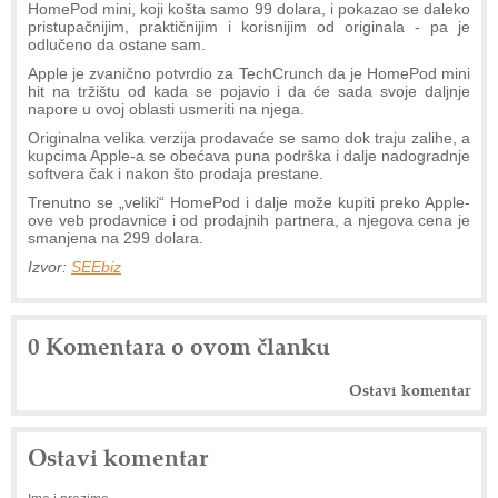
HomePod mini, koji košta samo 99 dolara, i pokazao se daleko
pristupačnijim, praktičnijim i korisnijim od originala - pa je
odlučeno da ostane sam.
Apple je zvanično potvrdio za TechCrunch da je HomePod mini
hit na tržištu od kada se pojavio i da će sada svoje daljnje
napore u ovoj oblasti usmeriti na njega.
Originalna velika verzija prodavaće se samo dok traju zalihe, a
kupcima Apple-a se obećava puna podrška i dalje nadogradnje
softvera čak i nakon što prodaja prestane.
Trenutno se „veliki“ HomePod i dalje može kupiti preko Apple-
ove veb prodavnice i od prodajnih partnera, a njegova cena je
smanjena na 299 dolara.
Izvor:
SEEbiz
0 Komentara o ovom članku
Ostavi komentar
Ostavi komentar