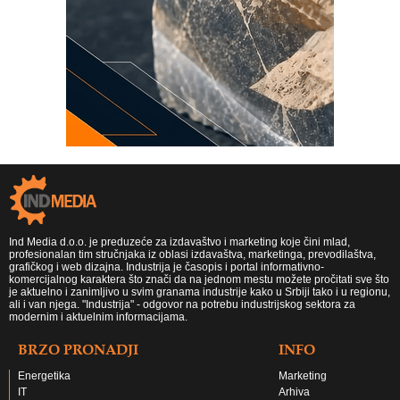
Ind Media d.o.o. je preduzeće za izdavaštvo i marketing koje čini mlad,
profesionalan tim stručnjaka iz oblasi izdavaštva, marketinga, prevodilaštva,
grafičkog i web dizajna. Industrija je časopis i portal informativno-
komercijalnog karaktera što znači da na jednom mestu možete pročitati sve što
je aktuelno i zanimljivo u svim granama industrije kako u Srbiji tako i u regionu,
ali i van njega. "Industrija" - odgovor na potrebu industrijskog sektora za
modernim i aktuelnim informacijama.
BRZO PRONADJI
INFO
Energetika
Marketing
IT
Arhiva