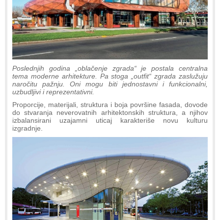
Poslednjih godina „oblačenje zgrada“ je postala centralna
tema moderne arhitekture. Pa stoga „outfit“ zgrada zaslužuju
naročitu pažnju. Oni mogu biti jednostavni i funkcionalni,
uzbudljivi i reprezentativni.
Proporcije, materijali, struktura i boja površine fasada, dovode
do stvaranja neverovatnih arhitektonskih struktura, a njihov
izbalansirani uzajamni uticaj karakteriše novu kulturu
izgradnje.