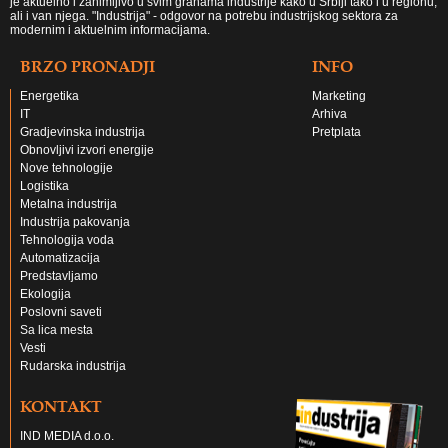
je aktuelno i zanimljivo u svim granama industrije kako u Srbiji tako i u regionu,
ali i van njega. "Industrija" - odgovor na potrebu industrijskog sektora za
modernim i aktuelnim informacijama.
BRZO PRONADJI
INFO
Energetika
Marketing
IT
Arhiva
Gradjevinska industrija
Pretplata
Obnovljivi izvori energije
Nove tehnologije
Logistika
Metalna industrija
Industrija pakovanja
Tehnologija voda
Automatizacija
Predstavljamo
Ekologija
Poslovni saveti
Sa lica mesta
Vesti
Rudarska industrija
KONTAKT
IND MEDIA d.o.o.