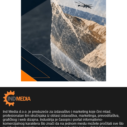
Ind Media d.o.o. je preduzeće za izdavaštvo i marketing koje čini mlad,
profesionalan tim stručnjaka iz oblasi izdavaštva, marketinga, prevodilaštva,
grafičkog i web dizajna. Industrija je časopis i portal informativno-
komercijalnog karaktera što znači da na jednom mestu možete pročitati sve što