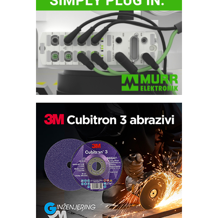
Automatizacija pakovanja · Display
(Shelf-Ready) omotnice
Potpuna efikasnost bez složenih
sistema
Trajna oznaka kao dugoročna korist
Bezbednost na prvom mestu!
IB BLUMENAUER - više od 40 godina