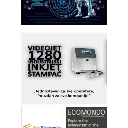
CTO - Prilagodite svoju toplinsku
obradu!
Razvoj asortimanskog pravca MINI-
PLC AKYTEC
AUKOM: Svetski standard metrologije
dostupan u Srbiji
MOTOMAN – NEXT-Robotika vođena
veštačkom inteligencijom
I.SAFE MOBILE revolucioniše
industrijsku automatizaciju
pionirskimmobile operator PANEL-OM
Fleksibilno stezanje i brzo
podešavanje u proizvodnji prototipova
KIP KOP – napredna rešenja za
savremene industrijske i logističke
objekte
Alba d.o.o. – 35 godina preciznosti u
metrologiji i pametnim dozirnim
rešenjima