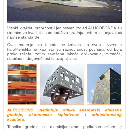
Visoki kvalitet, otpornost i jedinstven izgled ALUCOBONDA su
sinonim za kvalitet i samoodrživu gradnju, pritom ispunjavajući
najviše standarde.
Ovaj materijal za fasade se izdvaja po svojim izvrsnim
karakteristikama kao što su raznovrsnost površina od boja
preko reljefa, zatim savršena lakoća oblikovanja, čvrstoća,
stabilnost, dugovečnost i nezapaljivost.
ALUCOBOND ujedinjuje odlike energetski efikasne
gradnje, ekonomske isplativosti i arhitektonskog
kvaliteta.
Tehnika gradnje sa aluminijumskom podkonstrukcijom je