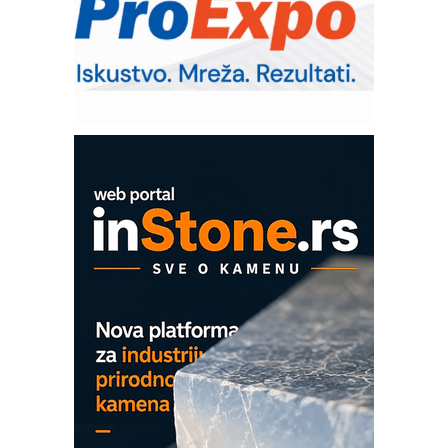
Bezbednost na prvom mestu!
IB BLUMENAUER - više od 40 godina
poverenja u industriji
Art Utopia Studio – vizuelne priče
industrije i biznisa
Mitutoyo Crysta-Apex V PLUS: Nova
era CNC merenja
OBO sistemi mrežastih nosača kablova
Proizvodnja iC7 Hybrid 1500 VDC
mrežnog pretvarača sa tečnim
hlađenjem
COMBYPACK