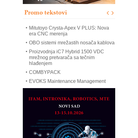
poverenja u industriji
Promo tekstovi
Art Utopia Studio – vizuelne priče
industrije i biznisa
Mitutoyo Crysta-Apex V PLUS: Nova
era CNC merenja
OBO sistemi mrežastih nosača kablova
Proizvodnja iC7 Hybrid 1500 VDC
mrežnog pretvarača sa tečnim
hlađenjem
COMBYPACK
EVOKS Maintenance Management
ROSA i SCHUNK podižu proizvodnju
na viši nivo
Detekcija različitih oblika
MAREX - Lim i mašine za savremena
rešenja
Marcom-plast d.o.o.- vaš pouzdan
partner