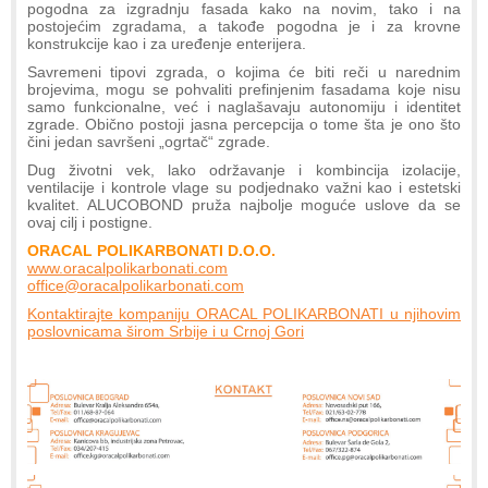
pogodna za izgradnju fasada kako na novim, tako i na
postojećim zgradama, a takođe pogodna je i za krovne
konstrukcije kao i za uređenje enterijera.
Savremeni tipovi zgrada, o kojima će biti reči u narednim
brojevima, mogu se pohvaliti prefinjenim fasadama koje nisu
samo funkcionalne, već i naglašavaju autonomiju i identitet
zgrade. Obično postoji jasna percepcija o tome šta je ono što
čini jedan savršeni „ogrtač“ zgrade.
Dug životni vek, lako održavanje i kombincija izolacije,
ventilacije i kontrole vlage su podjednako važni kao i estetski
kvalitet. ALUCOBOND pruža najbolje moguće uslove da se
ovaj cilj i postigne.
ORACAL POLIKARBONATI D.O.O.
www.oracalpolikarbonati.com
office@oracalpolikarbonati.com
Kontaktirajte kompaniju ORACAL POLIKARBONATI u njihovim
poslovnicama širom Srbije i u Crnoj Gori