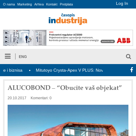
Log In
O nama
Marketing
Arhiva
Kontakt
Pretplata
ENG
iznisa
Mitutoyo Crysta-Apex V PLUS: Nova era CNC merenja
ALUCOBOND – “Obucite vaš objekat”
20.10.2017
Komentari: 0