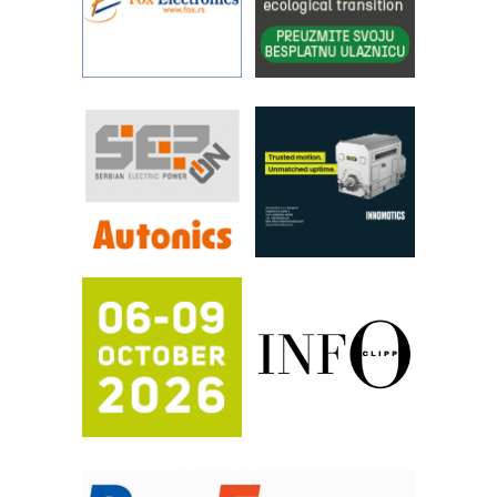
IBeRTIM - oprema za ispitivanje
kontrole kvaliteta
STAUFF – Komponente koje
povećavaju pouzdanost hidrauličkih
sistema
YAMADA pumpe – japanska
pouzdanost u transferu fluida
Filtration Group Industrial – Napredna
rešenja za filtraciju u hidrauličkim i
procesnim sistemima
RILINEX kompanije Rittal
FANUC: Najbolje za vašu pametnu
automatizaciju
Efikasno upravljanje energijom
Automatizacija pakovanja · Display
(Shelf-Ready) omotnice
Potpuna efikasnost bez složenih
sistema
Trajna oznaka kao dugoročna korist