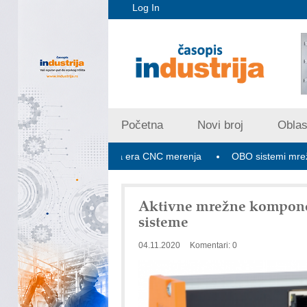
Log In
Početna
Novi broj
Oblast
ex V PLUS: Nova era CNC merenja
OBO sistemi mrežastih nosa
Aktivne mrežne komponen
sisteme
04.11.2020
Komentari: 0