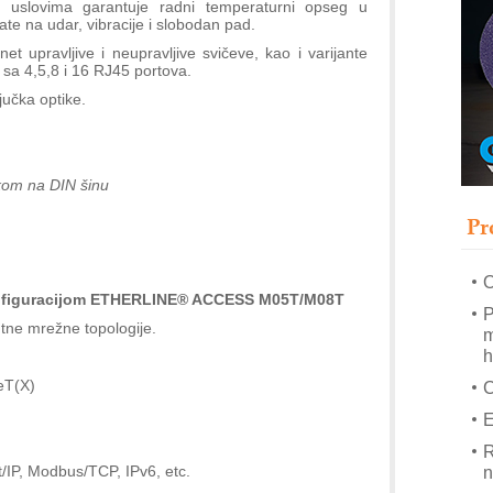
s
im uslovima garantuje radni temperaturni opseg u
ate na udar, vibracije i slobodan pad.
T
 upravljive i neupravljive svičeve, kao i varijante
B
o sa 4,5,8 i 16 RJ45 portova.
jučka optike.
I
p
–
čkom na DIN šinu
u
Pr
M
e
O
konfiguracijom ETHERLINE® ACCESS M05T/M08T
P
tne mrežne topologije.
m
h
eT(X)
E
R
t/IP, Modbus/TCP, IPv6, etc.
n