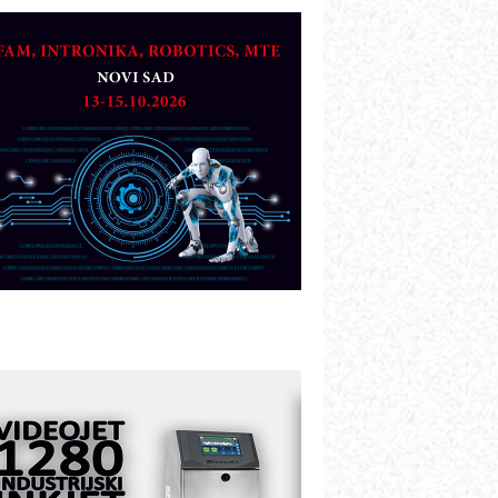
etekcija različitih oblika
AREX - Lim i mašine za savremena
ešenja
arcom-plast d.o.o.- vaš pouzdan
artner
TO - Prilagodite svoju toplinsku
bradu!
azvoj asortimanskog pravca MINI-
PLC AKYTEC
UKOM: Svetski standard metrologije
ostupan u Srbiji
OTOMAN – NEXT-Robotika vođena
eštačkom inteligencijom
.SAFE MOBILE revolucioniše
ndustrijsku automatizaciju
ionirskimmobile operator PANEL-OM
leksibilno stezanje i brzo
odešavanje u proizvodnji prototipova
IP KOP – napredna rešenja za