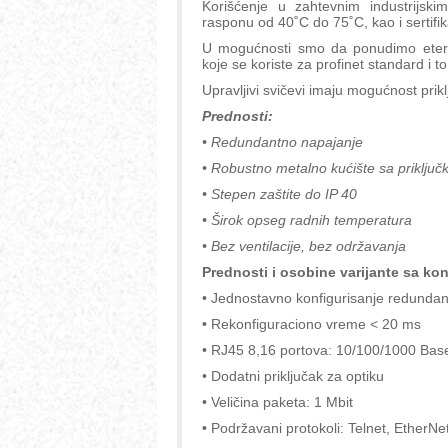
Korišćenje u zahtevnim industrijsk
rasponu od 40˚C do 75˚C, kao i sertifik
U mogućnosti smo da ponudimo eternet
koje se koriste za profinet standard i t
Upravljivi svičevi imaju mogućnost prikl
Prednosti:
• Redundantno napajanje
• Robustno metalno kućište sa priklju
• Stepen zaštite do IP 40
• Širok opseg radnih temperatura
• Bez ventilacije, bez održavanja
Prednosti i osobine varijante sa 
• Jednostavno konfigurisanje redundan
• Rekonfiguraciono vreme < 20 ms
• RJ45 8,16 portova: 10/100/1000 Bas
• Dodatni priključak za optiku
• Veličina paketa: 1 Mbit
• Podržavani protokoli: Telnet, EtherNe