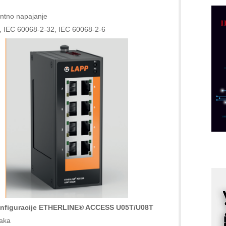
D
ntno napajanje
M
r
27, IEC 60068-2-32, IEC 60068-2-6
M
p
C
o
R
A
d
M
v
I
i
p
F
 konfiguracije ETHERLINE® ACCESS U05T/U08T
p
taka
K