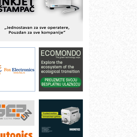
avremene industrijske i logističke
bjekte
lba d.o.o. – 35 godina preciznosti u
etrologiji i pametnim dozirnim
ešenjima
BeRTIM - oprema za ispitivanje
ontrole kvaliteta
TAUFF – Komponente koje
ovećavaju pouzdanost hidrauličkih
istema
AMADA pumpe – japanska
ouzdanost u transferu fluida
iltration Group Industrial – Napredna
ešenja za filtraciju u hidrauličkim i
rocesnim sistemima
ILINEX kompanije Rittal
ANUC: Najbolje za vašu pametnu
utomatizaciju
fikasno upravljanje energijom