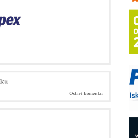
A
(
P
s
T
B
I
p
–
u
nku
M
Ostavi komentar
e
O
P
m
h