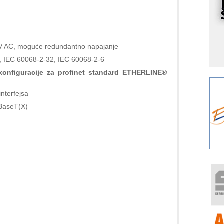
s
o
A
m
 V AC, moguće redundantno napajanje
r
27, IEC 60068-2-32, IEC 60068-2-6
I
 konfiguracije za profinet standard ETHERLINE®
k
S
interfejsa
p
 BaseT(X)
s
Y
p
F
r
p
R
F
a
E