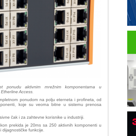
rnet ponudu aktivnim mrežnim komponentama u
 Etherline Access.
letnom ponudom na polju eterneta i profineta, od
mponenti, koje su veoma bitne u sistemu prenosa
vne čak i za zahtevne korisnike u industriji.
akon prekida je 20ms sa 250 aktivnih komponenti u
 dijagnostičke funkcije.
P