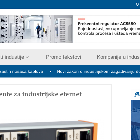
O
i industije
Promo tekstovi
Kompanije u indust
ča kablova
Novi zakon o industrijskom zagađivanju donosi digitaliz
te za industrijske eternet