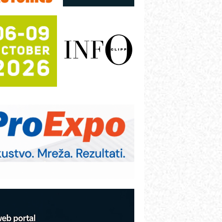
utomatizacija pakovanja · Display
Shelf-Ready) omotnice
otpuna efikasnost bez složenih
istema
rajna oznaka kao dugoročna korist
ezbednost na prvom mestu!
B BLUMENAUER - više od 40 godina
overenja u industriji
RMQ-TITAN ADVANCED INDICATOR
 Pametna signalizacija za efikasnije
pravljanje mašinama
itutoyo Crysta-Apex V PLUS: Nova
ra CNC merenja
BO sistemi mrežastih nosača kablova
roizvodnja iC7 Hybrid 1500 VDC
režnog pretvarača sa tečnim
lađenjem
COMBYPACK