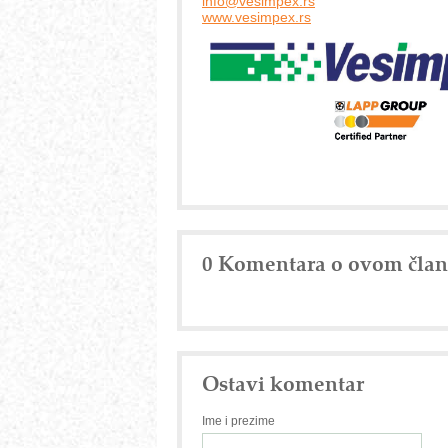
info@vesimpex.rs
www.vesimpex.rs
0 Komentara o ovom čla
Ostavi komentar
Ime i prezime