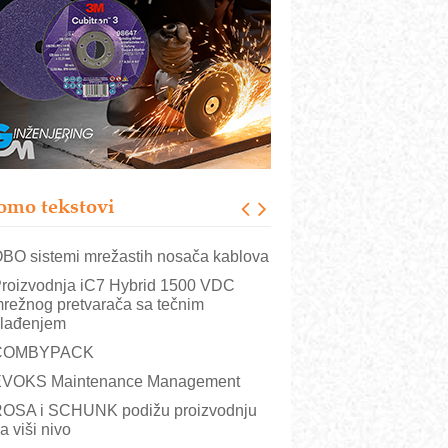
istema
rajna oznaka kao dugoročna korist
ezbednost na prvom mestu!
B BLUMENAUER - više od 40 godina
overenja u industriji
RMQ-TITAN ADVANCED INDICATOR
 Pametna signalizacija za efikasnije
pravljanje mašinama
omo tekstovi
itutoyo Crysta-Apex V PLUS: Nova
ra CNC merenja
BO sistemi mrežastih nosača kablova
roizvodnja iC7 Hybrid 1500 VDC
režnog pretvarača sa tečnim
lađenjem
COMBYPACK
VOKS Maintenance Management
OSA i SCHUNK podižu proizvodnju
a viši nivo