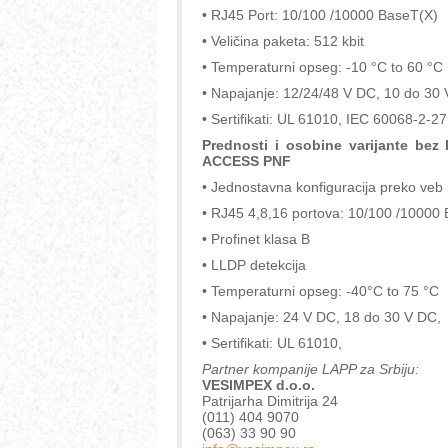
• RJ45 Port: 10/100 /10000 BaseT(X)
• Veličina paketa: 512 kbit
• Temperaturni opseg: -10 °C to 60 °C
• Napajanje: 12/24/48 V DC, 10 do 30
• Sertifikati: UL 61010, IEC 60068-2-
Prednosti i osobine varijante bez
ACCESS PNF
• Jednostavna konfiguracija preko veb 
• RJ45 4,8,16 portova: 10/100 /10000
• Profinet klasa B
• LLDP detekcija
• Temperaturni opseg: -40°C to 75 °C
• Napajanje: 24 V DC, 18 do 30 V DC,
• Sertifikati: UL 61010,
Partner kompanije LAPP za Srbiju:
VESIMPEX d.o.o.
Patrijarha Dimitrija 24
(011) 404 9070
(063) 33 90 90