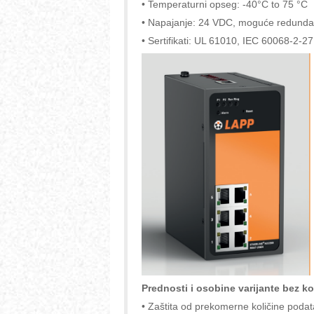
• Temperaturni opseg: -40°C to 75 °C
• Napajanje: 24 VDC, moguće redunda
• Sertifikati: UL 61010, IEC 60068-2-
Prednosti i osobine varijante bez
• Zaštita od prekomerne količine poda