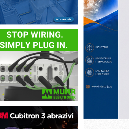
otpuna efikasnost bez složenih