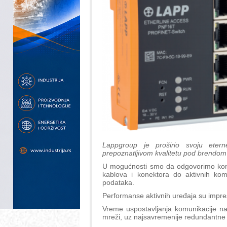
Lappgroup je proširio svoju ete
prepoznatljivom kvalitetu pod brendom
U mogućnosti smo da odgovorimo komp
kablova i konektora do aktivnih ko
podataka.
Performanse aktivnih uređaja su impresi
Vreme uspostavljanja komunikacije n
mreži, uz najsavremenije redundantne i