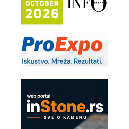
Trajna oznaka kao dugoročna korist
Bezbednost na prvom mestu!
IB BLUMENAUER - više od 40 godina
poverenja u industriji
RMQ-TITAN ADVANCED INDICATOR
– Pametna signalizacija za efikasnije
upravljanje mašinama
Sigurnije ispitivanje transformatora u
solarnim elektranama i vetroparkovima
COMBYPACK
EVOKS Maintenance Management
ROSA i SCHUNK podižu proizvodnju
na viši nivo
Detekcija različitih oblika
MAREX - Lim i mašine za savremena
rešenja