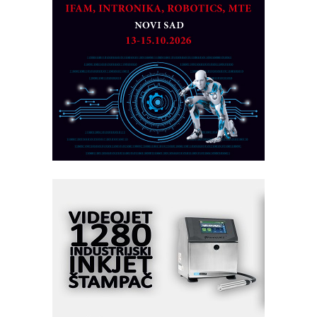
PLC AKYTEC
AUKOM: Svetski standard metrologije
dostupan u Srbiji
MOTOMAN – NEXT-Robotika vođena
veštačkom inteligencijom
I.SAFE MOBILE revolucioniše
industrijsku automatizaciju
pionirskimmobile operator PANEL-OM
Fleksibilno stezanje i brzo
podešavanje u proizvodnji prototipova
KIP KOP – napredna rešenja za
savremene industrijske i logističke
objekte
Alba d.o.o. – 35 godina preciznosti u
metrologiji i pametnim dozirnim
rešenjima
IBeRTIM - oprema za ispitivanje
kontrole kvaliteta
STAUFF – Komponente koje
povećavaju pouzdanost hidrauličkih