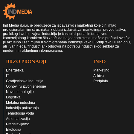
Ind Media d.o.o. je preduzeće za izdavaštvo i marketing koje čini mlad,
profesionalan tim stručnjaka iz oblasi izdavaštva, marketinga, prevodilaštva,
grafičkog i web dizajna. Industrija je časopis i portal informativno-
komercijalnog karaktera što znači da na jednom mestu možete pročitati sve što
je aktuelno i zanimljivo u svim granama industrije kako u Srbiji tako i u regionu,
ali i van njega. "Industrija" - odgovor na potrebu industrijskog sektora za
modernim i aktuelnim informacijama.
BRZO PRONADJI
INFO
Energetika
Marketing
IT
Arhiva
Gradjevinska industrija
Pretplata
Obnovljivi izvori energije
Nove tehnologije
Logistika
Metalna industrija
Industrija pakovanja
Tehnologija voda
Automatizacija
Predstavljamo
Ekologija