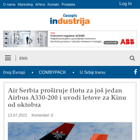
Log In
O nama
Marketing
Arhiva
Kontakt
Pretplata
ENG
j Evropi
COMBYPACK
U Srbiji trenutno aktivne 2.354 5G 
Air Serbia proširuje flotu za još jedan
Airbus A330-200 i uvodi letove za Kinu
od oktobra
13.07.2022
Komentari: 0