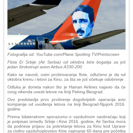
Fotografija od: YouTube.com/Plane Spotting TV/Printscreen
Flota Er Srbije (Air Serbia) od oktobra biće bogatija za još
jedan širokotrupi avion Airbus A330-200.
Kako se navodi, osim proširivaranja flote, odlučeno je da od
oktobra krenu i letovi za Kinu, za šta se još očekuje odobrenje.
Odluka je doneta nakon što je Hainan Airlines najavio da će
ovog vikenda uvesti letove na liniji Peking-Beograd.
Ovo predstavlja prvo proširenje dogolinijskih operacija avio
kompanije od uvođenja letova na liniji Beograd-Njujork 2016.
godine.
Prema bilateralnom sporazumu o vazdušnom saobraćaju koji
je potpisan između Srbije i Kine 2016. godine, Air Serbia mora
da podnese prijavu za pokretanje letova za Kinu kod Uprave
za civilno vazduhoplovstvo Kine najmanje 60 dana pre početka