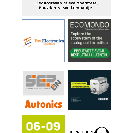
sistema
YAMADA pumpe – japanska
pouzdanost u transferu fluida
Filtration Group Industrial – Napredna
rešenja za filtraciju u hidrauličkim i
procesnim sistemima
Art Utopia Studio – vizuelne priče
industrije i biznisa
RILINEX kompanije Rittal
FANUC: Najbolje za vašu pametnu
automatizaciju
Efikasno upravljanje energijom
Automatizacija pakovanja · Display
(Shelf-Ready) omotnice
Proizvodnja iC7 Hybrid 1500 VDC
mrežnog pretvarača sa tečnim
hlađenjem
Potpuna efikasnost bez složenih
sistema