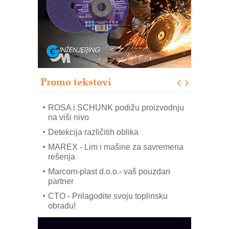
poverenja u industriji
RMQ-TITAN ADVANCED INDICATOR
– Pametna signalizacija za efikasnije
upravljanje mašinama
Sigurnije ispitivanje transformatora u
solarnim elektranama i vetroparkovima
COMBYPACK
Promo tekstovi
EVOKS Maintenance Management
ROSA i SCHUNK podižu proizvodnju
na viši nivo
Detekcija različitih oblika
MAREX - Lim i mašine za savremena
rešenja
Marcom-plast d.o.o.- vaš pouzdan
partner
CTO - Prilagodite svoju toplinsku
obradu!
Razvoj asortimanskog pravca MINI-