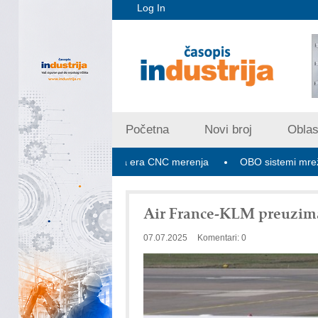
Log In
Početna
Novi broj
Oblast
pex V PLUS: Nova era CNC merenja
OBO sistemi mrežastih nosa
Air France-KLM preuzim
07.07.2025
Komentari: 0