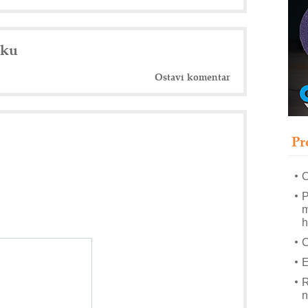
s
T
B
nku
I
Ostavi komentar
p
–
u
Pr
M
e
O
P
m
h
E
R
n