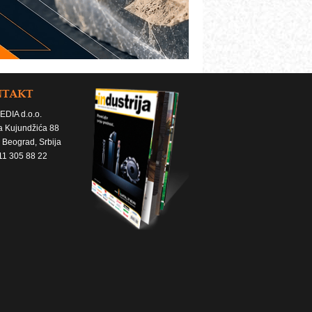
NTAKT
EDIA d.o.o.
a Kujundžića 88
 Beograd, Srbija
11 305 88 22