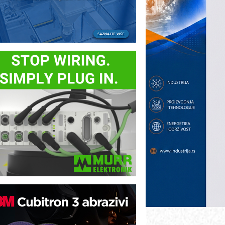
otpuna efikasnost bez složenih