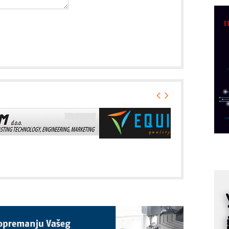
D
M
r
M
p
C
o
R
A
d
M
v
I
i
p
F
p
K