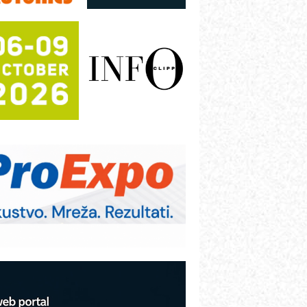
utomatizacija pakovanja · Display
Shelf-Ready) omotnice
otpuna efikasnost bez složenih
istema
rajna oznaka kao dugoročna korist
ezbednost na prvom mestu!
B BLUMENAUER - više od 40 godina
overenja u industriji
RMQ-TITAN ADVANCED INDICATOR
 Pametna signalizacija za efikasnije
pravljanje mašinama
itutoyo Crysta-Apex V PLUS: Nova
ra CNC merenja
BO sistemi mrežastih nosača kablova
roizvodnja iC7 Hybrid 1500 VDC
režnog pretvarača sa tečnim
lađenjem
COMBYPACK