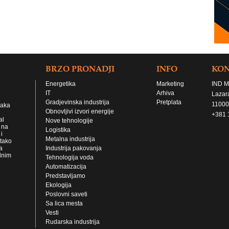
BRZO PRONADJI
INFO
KO
Energetika
Marketing
IND M
IT
Arhiva
Lazar
Gradjevinska industrija
Pretplata
11000
jaka
Obnovljivi izvori energije
+381 
al
Nove tehnologije
 na
Logistika
i
Metalna industrija
 tako
a
Industrija pakovanja
lnim
Tehnologija voda
Automatizacija
Predstavljamo
Ekologija
Poslovni saveti
Sa lica mesta
Vesti
Rudarska industrija