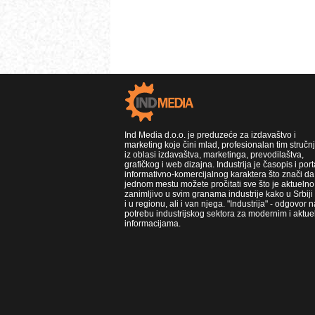
Ind Media d.o.o. je preduzeće za izdavaštvo i
marketing koje čini mlad, profesionalan tim stručn
iz oblasi izdavaštva, marketinga, prevodilaštva,
grafičkog i web dizajna. Industrija je časopis i port
informativno-komercijalnog karaktera što znači da
jednom mestu možete pročitati sve što je aktuelno 
zanimljivo u svim granama industrije kako u Srbiji
i u regionu, ali i van njega. "Industrija" - odgovor n
potrebu industrijskog sektora za modernim i aktue
informacijama.