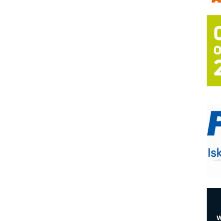
A
(
P
s
T
B
I
p
–
u
M
e
O
P
m
h