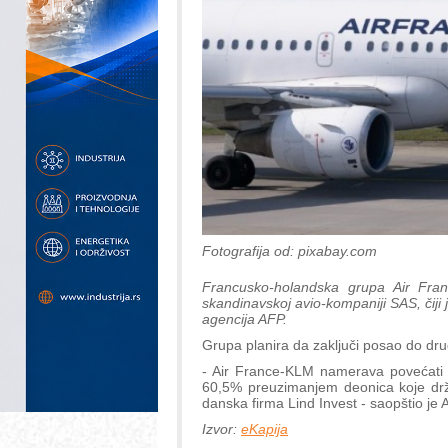
Fotografija od: pixabay.com
Francusko-holandska grupa Air Fr
skandinavskoj avio-kompaniji SAS, čiji 
agencija AFP.
Grupa planira da zaključi posao do dr
- Air France-KLM namerava povećati 
60,5% preuzimanjem deonica koje drže
danska firma Lind Invest - saopštio je
Izvor:
eKapija