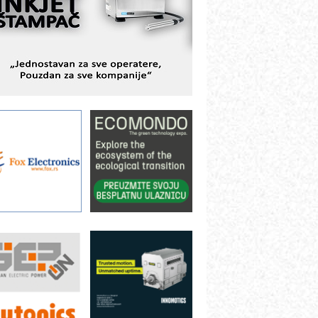
avremene industrijske i logističke
bjekte
lba d.o.o. – 35 godina preciznosti u
etrologiji i pametnim dozirnim
ešenjima
BeRTIM - oprema za ispitivanje
ontrole kvaliteta
TAUFF – Komponente koje
ovećavaju pouzdanost hidrauličkih
istema
AMADA pumpe – japanska
ouzdanost u transferu fluida
iltration Group Industrial – Napredna
ešenja za filtraciju u hidrauličkim i
rocesnim sistemima
ILINEX kompanije Rittal
ANUC: Najbolje za vašu pametnu
utomatizaciju
fikasno upravljanje energijom