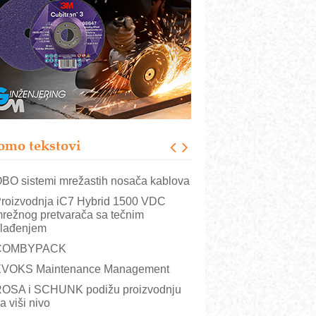
istema
rajna oznaka kao dugoročna korist
ezbednost na prvom mestu!
B BLUMENAUER - više od 40 godina
overenja u industriji
RMQ-TITAN ADVANCED INDICATOR
 Pametna signalizacija za efikasnije
pravljanje mašinama
omo tekstovi
itutoyo Crysta-Apex V PLUS: Nova
ra CNC merenja
BO sistemi mrežastih nosača kablova
roizvodnja iC7 Hybrid 1500 VDC
režnog pretvarača sa tečnim
lađenjem
COMBYPACK
VOKS Maintenance Management
OSA i SCHUNK podižu proizvodnju
a viši nivo