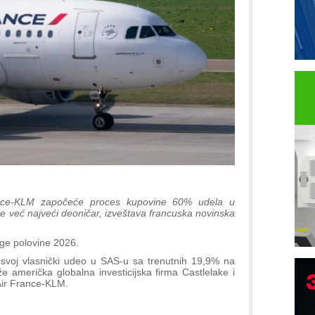
ance-KLM započeće proces kupovine 60% udela u
je već najveći deoničar, izveštava francuska novinska
uge polovine 2026.
svoj vlasnički udeo u SAS-u sa trenutnih 19,9% na
 američka globalna investicijska firma Castlelake i
 Air France-KLM.
P