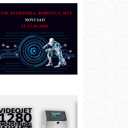
etekcija različitih oblika
AREX - Lim i mašine za savremena
ešenja
arcom-plast d.o.o.- vaš pouzdan
artner
TO - Prilagodite svoju toplinsku
bradu!
azvoj asortimanskog pravca MINI-
PLC AKYTEC
UKOM: Svetski standard metrologije
ostupan u Srbiji
OTOMAN – NEXT-Robotika vođena
eštačkom inteligencijom
.SAFE MOBILE revolucioniše
ndustrijsku automatizaciju
ionirskimmobile operator PANEL-OM
leksibilno stezanje i brzo
odešavanje u proizvodnji prototipova
IP KOP – napredna rešenja za