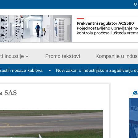
O
i industije
Promo tekstovi
Kompanije u indust
ča kablova
Novi zakon o industrijskom zagađivanju donosi digitali
a SAS