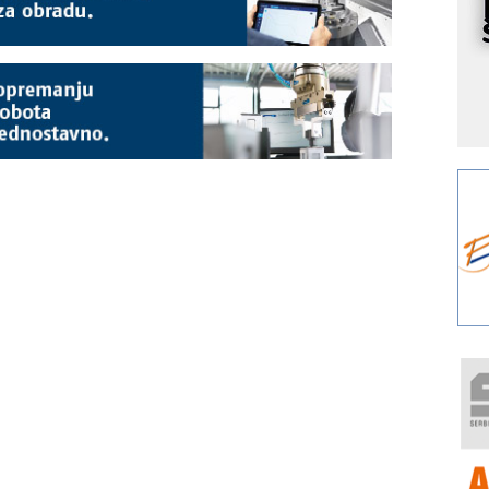
s
o
A
m
r
I
k
S
p
s
Y
p
F
r
p
R
F
a
E