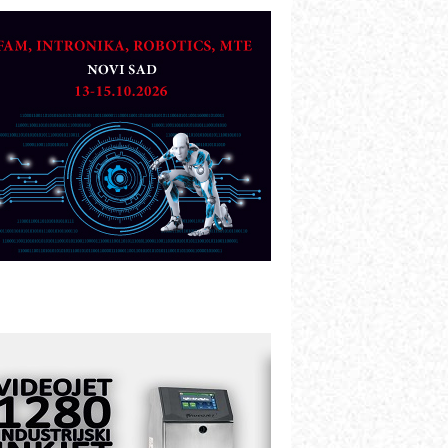
OSA i SCHUNK podižu proizvodnju
a viši nivo
etekcija različitih oblika
AREX - Lim i mašine za savremena
ešenja
arcom-plast d.o.o.- vaš pouzdan
artner
TO - Prilagodite svoju toplinsku
bradu!
azvoj asortimanskog pravca MINI-
PLC AKYTEC
UKOM: Svetski standard metrologije
ostupan u Srbiji
OTOMAN – NEXT-Robotika vođena
eštačkom inteligencijom
.SAFE MOBILE revolucioniše
ndustrijsku automatizaciju
ionirskimmobile operator PANEL-OM
leksibilno stezanje i brzo