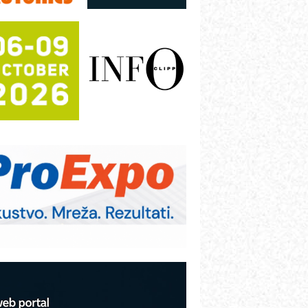
utomatizaciju
fikasno upravljanje energijom
utomatizacija pakovanja · Display
Shelf-Ready) omotnice
otpuna efikasnost bez složenih
istema
rajna oznaka kao dugoročna korist
ezbednost na prvom mestu!
B BLUMENAUER - više od 40 godina
overenja u industriji
rt Utopia Studio – vizuelne priče
ndustrije i biznisa
itutoyo Crysta-Apex V PLUS: Nova
ra CNC merenja
BO sistemi mrežastih nosača kablova
roizvodnja iC7 Hybrid 1500 VDC
režnog pretvarača sa tečnim
lađenjem