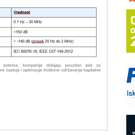
a
E
A
(
P
s
T
B
sistema, kompanije dobijaju pouzdan alat za
I
me zastoja i optimizuje troškove održavanja kapitalne
p
A
i
M
e
O
P
m
h