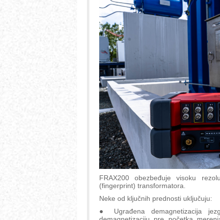
FRAX200 obezbeđuje visoku rezoluc
(fingerprint) transformatora.
Neke od ključnih prednosti uključuju:
● Ugrađena demagnetizacija jezg
demagnetizaciju pre početka merenja