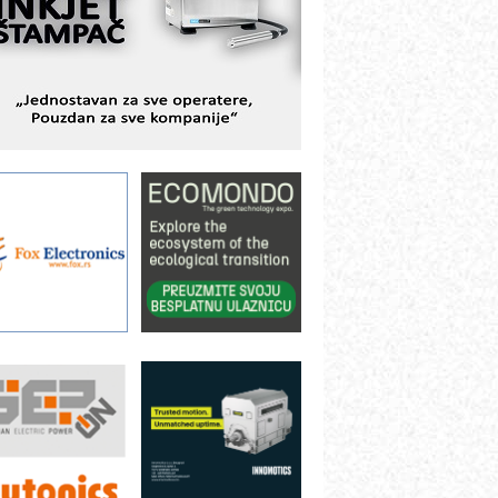
odešavanje u proizvodnji prototipova
IP KOP – napredna rešenja za
avremene industrijske i logističke
bjekte
lba d.o.o. – 35 godina preciznosti u
etrologiji i pametnim dozirnim
ešenjima
BeRTIM - oprema za ispitivanje
ontrole kvaliteta
TAUFF – Komponente koje
ovećavaju pouzdanost hidrauličkih
istema
AMADA pumpe – japanska
ouzdanost u transferu fluida
iltration Group Industrial – Napredna
ešenja za filtraciju u hidrauličkim i
rocesnim sistemima
ILINEX kompanije Rittal
ANUC: Najbolje za vašu pametnu