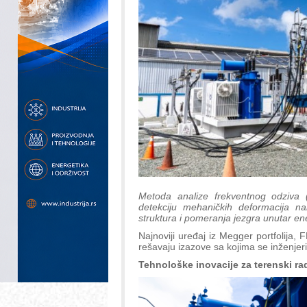
Metoda analize frekventnog odziva (
detekciju mehaničkih deformacija na
struktura i pomeranja jezgra unutar en
Najnoviji uređaj iz Megger portfolija
rešavaju izazove sa kojima se inženjer
Tehnološke inovacije za terenski ra