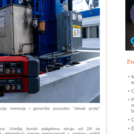
A
(
P
s
T
B
I
p
Pr
A
i
M
e
O
P
m
iju merenja i generiše pouzdan "otisak prsta"
h
E
ra: Uređaj koristi adaptivnu struju od 2A za
, eliminišući merne nesigurnosti u regionu niskih