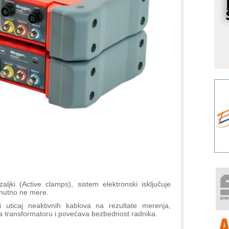
p
K
s
o
A
m
r
I
k
S
p
s
Y
p
F
r
aljki (Active clamps), sistem elektronski isključuje
enutno ne mere.
p
i uticaj neaktivnih kablova na rezultate merenja,
R
a transformatoru i povećava bezbednost radnika.
F