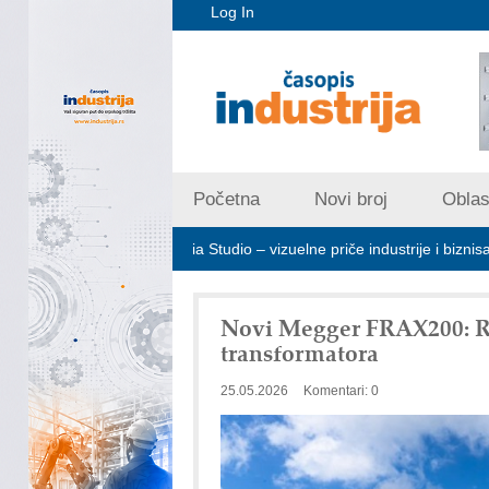
Log In
Početna
Novi broj
Oblast
Art Utopia Studio – vizuelne priče industrije i biznisa
Mitut
Novi Megger FRAX200: Re
transformatora
25.05.2026
Komentari: 0