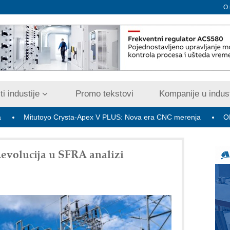
O
i industije
Promo tekstovi
Kompanije u indust
oyo Crysta-Apex V PLUS: Nova era CNC merenja
OBO sistemi mr
volucija u SFRA analizi