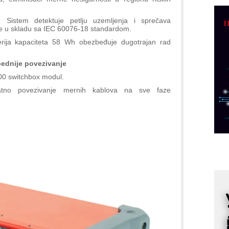
R
n
 Sistem detektuje petlju uzemljenja i sprečava
ije u skladu sa IEC 60076-18 standardom.
D
erija kapaciteta 58 Wh obezbeđuje dugotrajan rad
M
r
bednije povezivanje
M
200 switchbox modul.
p
atno povezivanje mernih kablova na sve faze
C
o
R
A
d
M
v
I
i
p
F