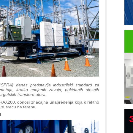
SFRA) danas predstavlja industrijski standard za
motaja, kratko spojenih zavoja, pokidanih steznih
ergetskih transformatora.
, FRAX200, donosi značajna unapređenja koja direktno
i susreću na terenu.
d