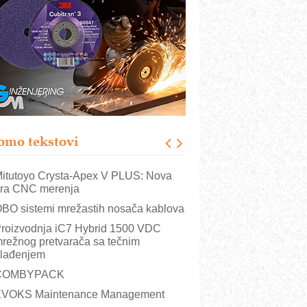
utomatizacija pakovanja · Display
Shelf-Ready) omotnice
otpuna efikasnost bez složenih
istema
rajna oznaka kao dugoročna korist
ezbednost na prvom mestu!
B BLUMENAUER - više od 40 godina
overenja u industriji
omo tekstovi
rt Utopia Studio – vizuelne priče
ndustrije i biznisa
itutoyo Crysta-Apex V PLUS: Nova
ra CNC merenja
BO sistemi mrežastih nosača kablova
roizvodnja iC7 Hybrid 1500 VDC
režnog pretvarača sa tečnim
lađenjem
COMBYPACK
VOKS Maintenance Management