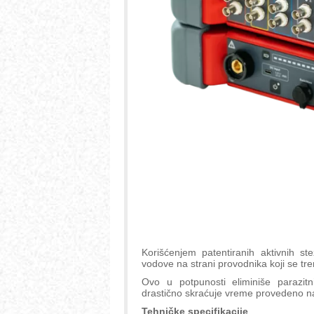
Korišćenjem patentiranih aktivnih stez
vodove na strani provodnika koji se tr
Ovo u potpunosti eliminiše parazitn
drastično skraćuje vreme provedeno n
Tehničke specifikacije