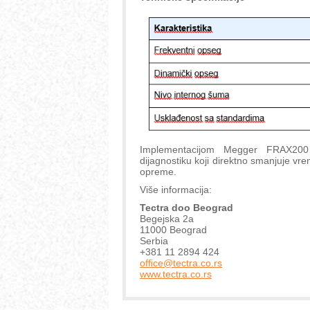
Implementacijom Megger FRAX200 
dijagnostiku koji direktno smanjuje vre
opreme.
Više informacija:
Tectra doo Beograd
Begejska 2a
11000 Beograd
Serbia
+381 11 2894 424
ofﬁce@tectra.co.rs
www.tectra.co.rs