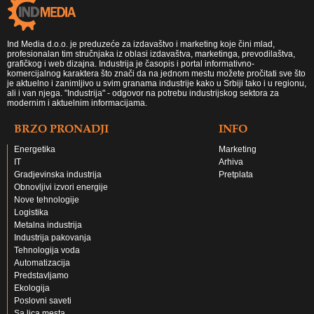
Ind Media d.o.o. je preduzeće za izdavaštvo i marketing koje čini mlad,
profesionalan tim stručnjaka iz oblasi izdavaštva, marketinga, prevodilaštva,
grafičkog i web dizajna. Industrija je časopis i portal informativno-
komercijalnog karaktera što znači da na jednom mestu možete pročitati sve što
je aktuelno i zanimljivo u svim granama industrije kako u Srbiji tako i u regionu,
ali i van njega. "Industrija" - odgovor na potrebu industrijskog sektora za
modernim i aktuelnim informacijama.
BRZO PRONADJI
INFO
Energetika
Marketing
IT
Arhiva
Gradjevinska industrija
Pretplata
Obnovljivi izvori energije
Nove tehnologije
Logistika
Metalna industrija
Industrija pakovanja
Tehnologija voda
Automatizacija
Predstavljamo
Ekologija
Poslovni saveti
Sa lica mesta