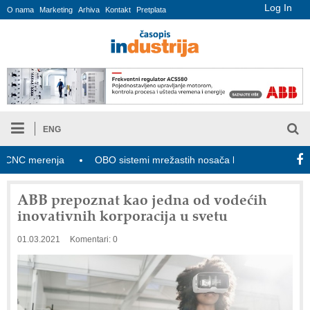
Log In
O nama
Marketing
Arhiva
Kontakt
Pretplata
ENG
C merenja
OBO sistemi mrežastih nosača kablova
Novi zak
ABB prepoznat kao jedna od vodećih
inovativnih korporacija u svetu
01.03.2021
Komentari: 0