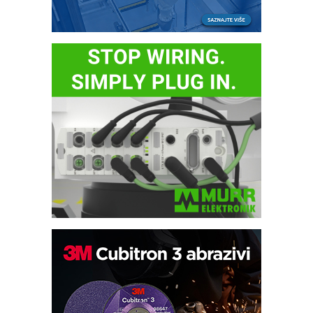
Potpuna efikasnost bez složenih
sistema
Trajna oznaka kao dugoročna korist