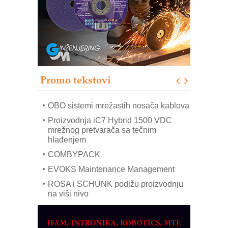
Bezbednost na prvom mestu!
IB BLUMENAUER - više od 40 godina
poverenja u industriji
RMQ-TITAN ADVANCED INDICATOR
– Pametna signalizacija za efikasnije
upravljanje mašinama
Promo tekstovi
Mitutoyo Crysta-Apex V PLUS: Nova
era CNC merenja
OBO sistemi mrežastih nosača kablova
Proizvodnja iC7 Hybrid 1500 VDC
mrežnog pretvarača sa tečnim
hlađenjem
COMBYPACK
EVOKS Maintenance Management
ROSA i SCHUNK podižu proizvodnju
na viši nivo
Detekcija različitih oblika
MAREX - Lim i mašine za savremena