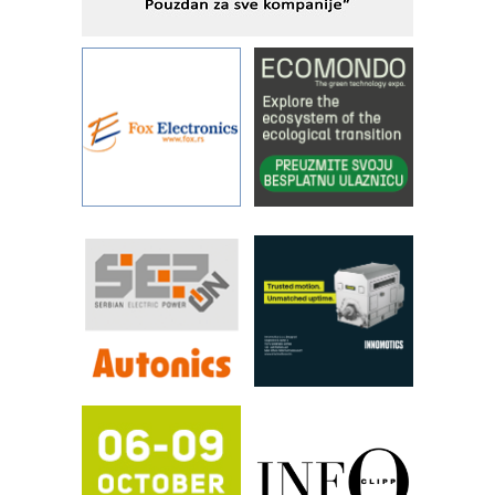
Alba d.o.o. – 35 godina preciznosti u
metrologiji i pametnim dozirnim
rešenjima
IBeRTIM - oprema za ispitivanje
kontrole kvaliteta
STAUFF – Komponente koje
povećavaju pouzdanost hidrauličkih
sistema
YAMADA pumpe – japanska
pouzdanost u transferu fluida
Filtration Group Industrial – Napredna
rešenja za filtraciju u hidrauličkim i
procesnim sistemima
RILINEX kompanije Rittal
FANUC: Najbolje za vašu pametnu
automatizaciju
Efikasno upravljanje energijom
Automatizacija pakovanja · Display
(Shelf-Ready) omotnice