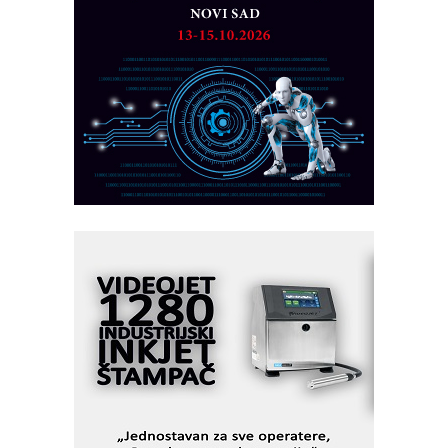
rešenja
Marcom-plast d.o.o.- vaš pouzdan
partner
CTO - Prilagodite svoju toplinsku
obradu!
Razvoj asortimanskog pravca MINI-
PLC AKYTEC
AUKOM: Svetski standard metrologije
dostupan u Srbiji
MOTOMAN – NEXT-Robotika vođena
veštačkom inteligencijom
I.SAFE MOBILE revolucioniše
industrijsku automatizaciju
pionirskimmobile operator PANEL-OM
Fleksibilno stezanje i brzo
podešavanje u proizvodnji prototipova
KIP KOP – napredna rešenja za
savremene industrijske i logističke
objekte