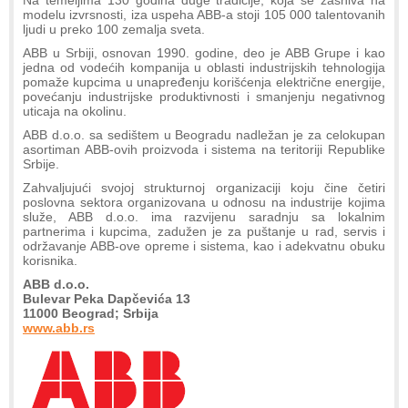
modelu izvrsnosti, iza uspeha ABB-a stoji 105 000 talentovanih
ljudi u preko 100 zemalja sveta.
ABB u Srbiji, osnovan 1990. godine, deo je ABB Grupe i kao
jedna od vodećih kompanija u oblasti industrijskih tehnologija
pomaže kupcima u unapređenju korišćenja električne energije,
povećanju industrijske produktivnosti i smanjenju negativnog
uticaja na okolinu.
ABB d.o.o. sa sedištem u Beogradu nadležan je za celokupan
asortiman ABB-ovih proizvoda i sistema na teritoriji Republike
Srbije.
Zahvaljujući svojoj strukturnoj organizaciji koju čine četiri
poslovna sektora organizovana u odnosu na industrije kojima
služe, ABB d.o.o. ima razvijenu saradnju sa lokalnim
partnerima i kupcima, zadužen je za puštanje u rad, servis i
održavanje ABB-ove opreme i sistema, kao i adekvatnu obuku
korisnika.
ABB d.o.o.
Bulevar Peka Dapčevića 13
11000 Beograd; Srbija
www.abb.rs