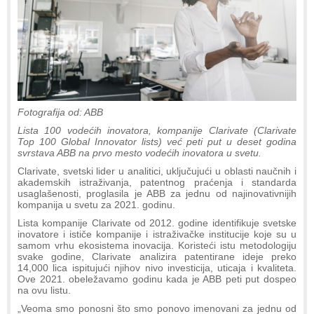
Fotografija od: ABB
Lista 100 vodećih inovatora, kompanije Clarivate (Clarivate
Top 100 Global Innovator lists) već peti put u deset godina
svrstava ABB na prvo mesto vodećih inovatora u svetu.
Clarivate, svetski lider u analitici, uključujući u oblasti naučnih i
akademskih istraživanja, patentnog praćenja i standarda
usaglašenosti, proglasila je ABB za jednu od najinovativnijih
kompanija u svetu za 2021. godinu.
Lista kompanije Clarivate od 2012. godine identifikuje svetske
inovatore i ističe kompanije i istraživačke institucije koje su u
samom vrhu ekosistema inovacija. Koristeći istu metodologiju
svake godine, Clarivate analizira patentirane ideje preko
14,000 lica ispitujući njihov nivo investicija, uticaja i kvaliteta.
Ove 2021. obeležavamo godinu kada je ABB peti put dospeo
na ovu listu.
„Veoma smo ponosni što smo ponovo imenovani za jednu od