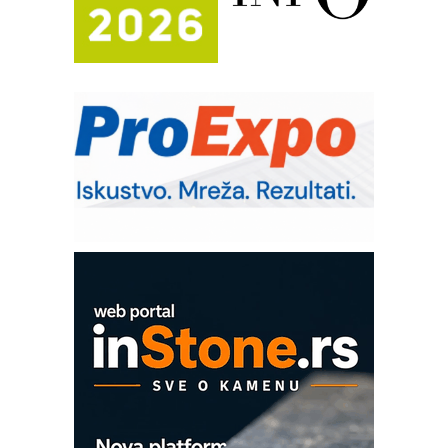
Potpuna efikasnost bez složenih
sistema
Trajna oznaka kao dugoročna korist
Bezbednost na prvom mestu!
IB BLUMENAUER - više od 40 godina
poverenja u industriji
RMQ-TITAN ADVANCED INDICATOR
– Pametna signalizacija za efikasnije
upravljanje mašinama
Mitutoyo Crysta-Apex V PLUS: Nova
era CNC merenja
OBO sistemi mrežastih nosača kablova
Proizvodnja iC7 Hybrid 1500 VDC
mrežnog pretvarača sa tečnim
hlađenjem
COMBYPACK
EVOKS Maintenance Management