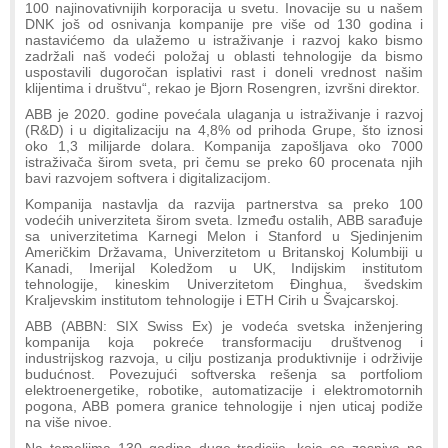
100 najinovativnijih korporacija u svetu. Inovacije su u našem
DNK još od osnivanja kompanije pre više od 130 godina i
nastavićemo da ulažemo u istraživanje i razvoj kako bismo
zadržali naš vodeći položaj u oblasti tehnologije da bismo
uspostavili dugoročan isplativi rast i doneli vrednost našim
klijentima i društvu“, rekao je Bjorn Rosengren, izvršni direktor.
ABB je 2020. godine povećala ulaganja u istraživanje i razvoj
(R&D) i u digitalizaciju na 4,8% od prihoda Grupe, što iznosi
oko 1,3 milijarde dolara. Kompanija zapošljava oko 7000
istraživača širom sveta, pri čemu se preko 60 procenata njih
bavi razvojem softvera i digitalizacijom.
Kompanija nastavlja da razvija partnerstva sa preko 100
vodećih univerziteta širom sveta. Između ostalih, ABB sarađuje
sa univerzitetima Karnegi Melon i Stanford u Sjedinjenim
Američkim Državama, Univerzitetom u Britanskoj Kolumbiji u
Kanadi, Imerijal Koledžom u UK, Indijskim institutom
tehnologije, kineskim Univerzitetom Đinghua, švedskim
Kraljevskim institutom tehnologije i ETH Cirih u Švajcarskoj.
ABB (ABBN: SIX Swiss Ex) je vodeća svetska inženjering
kompanija koja pokreće transformaciju društvenog i
industrijskog razvoja, u cilju postizanja produktivnije i održivije
budućnost. Povezujući softverska rešenja sa portfoliom
elektroenergetike, robotike, automatizacije i elektromotornih
pogona, ABB pomera granice tehnologije i njen uticaj podiže
na više nivoe.
Na temeljima 130 godina duge tradicije, koja se zasniva na