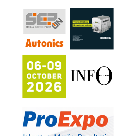
povećavaju pouzdanost hidrauličkih
sistema
YAMADA pumpe – japanska
pouzdanost u transferu fluida
Filtration Group Industrial – Napredna
rešenja za filtraciju u hidrauličkim i
procesnim sistemima
RILINEX kompanije Rittal
FANUC: Najbolje za vašu pametnu
automatizaciju
Efikasno upravljanje energijom
Automatizacija pakovanja · Display
(Shelf-Ready) omotnice
Potpuna efikasnost bez složenih
sistema
Trajna oznaka kao dugoročna korist
Bezbednost na prvom mestu!
IB BLUMENAUER - više od 40 godina