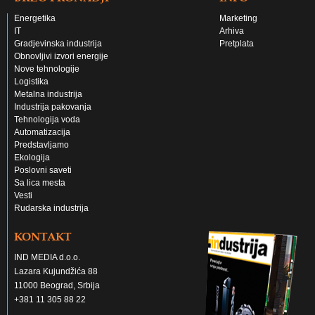
Energetika
Marketing
IT
Arhiva
Gradjevinska industrija
Pretplata
Obnovljivi izvori energije
Nove tehnologije
Logistika
Metalna industrija
Industrija pakovanja
Tehnologija voda
Automatizacija
Predstavljamo
Ekologija
Poslovni saveti
Sa lica mesta
Vesti
Rudarska industrija
KONTAKT
IND MEDIA d.o.o.
Lazara Kujundžića 88
11000 Beograd, Srbija
+381 11 305 88 22