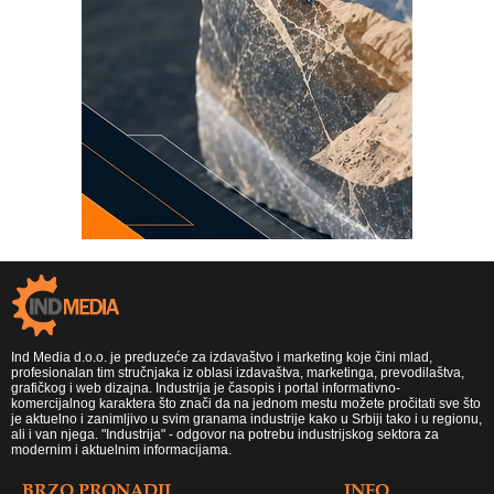
Ind Media d.o.o. je preduzeće za izdavaštvo i marketing koje čini mlad,
profesionalan tim stručnjaka iz oblasi izdavaštva, marketinga, prevodilaštva,
grafičkog i web dizajna. Industrija je časopis i portal informativno-
komercijalnog karaktera što znači da na jednom mestu možete pročitati sve što
je aktuelno i zanimljivo u svim granama industrije kako u Srbiji tako i u regionu,
ali i van njega. "Industrija" - odgovor na potrebu industrijskog sektora za
modernim i aktuelnim informacijama.
BRZO PRONADJI
INFO