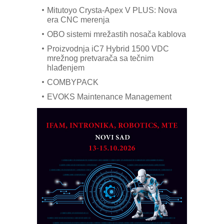
Mitutoyo Crysta-Apex V PLUS: Nova
era CNC merenja
OBO sistemi mrežastih nosača kablova
Proizvodnja iC7 Hybrid 1500 VDC
mrežnog pretvarača sa tečnim
hlađenjem
COMBYPACK
EVOKS Maintenance Management
ROSA i SCHUNK podižu proizvodnju
na viši nivo
Detekcija različitih oblika
MAREX - Lim i mašine za savremena
rešenja
Marcom-plast d.o.o.- vaš pouzdan
partner
CTO - Prilagodite svoju toplinsku
obradu!
Razvoj asortimanskog pravca MINI-