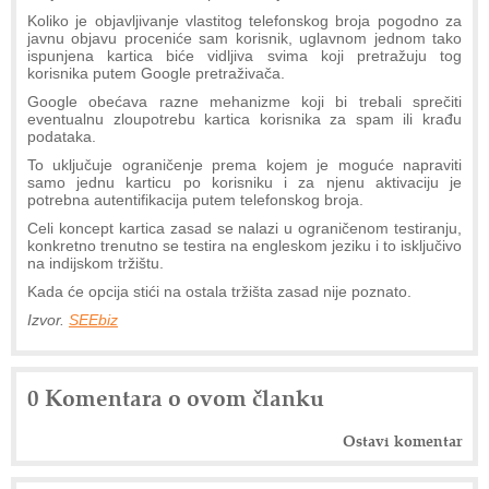
Koliko je objavljivanje vlastitog telefonskog broja pogodno za
javnu objavu proceniće sam korisnik, uglavnom jednom tako
ispunjena kartica biće vidljiva svima koji pretražuju tog
korisnika putem Google pretraživača.
Google obećava razne mehanizme koji bi trebali sprečiti
eventualnu zloupotrebu kartica korisnika za spam ili krađu
podataka.
To uključuje ograničenje prema kojem je moguće napraviti
samo jednu karticu po korisniku i za njenu aktivaciju je
potrebna autentifikacija putem telefonskog broja.
Celi koncept kartica zasad se nalazi u ograničenom testiranju,
konkretno trenutno se testira na engleskom jeziku i to isključivo
na indijskom tržištu.
Kada će opcija stići na ostala tržišta zasad nije poznato.
Izvor.
SEEbiz
0 Komentara o ovom članku
Ostavi komentar