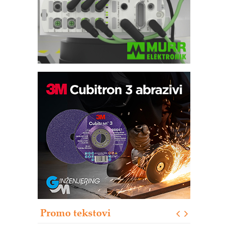
Automatizacija pakovanja · Display
(Shelf-Ready) omotnice
Potpuna efikasnost bez složenih
sistema
Trajna oznaka kao dugoročna korist
Bezbednost na prvom mestu!
IB BLUMENAUER - više od 40 godina
poverenja u industriji
Promo tekstovi
Art Utopia Studio – vizuelne priče
industrije i biznisa