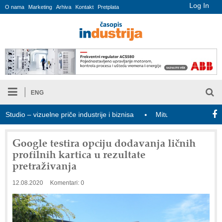
Log In
O nama
Marketing
Arhiva
Kontakt
Pretplata
ENG
io – vizuelne priče industrije i biznisa
Mitutoyo Crysta-Apex V P
Google testira opciju dodavanja ličnih
profilnih kartica u rezultate
pretraživanja
12.08.2020
Komentari: 0