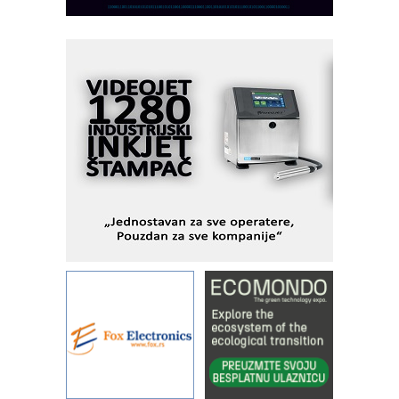
PLC AKYTEC
AUKOM: Svetski standard metrologije
dostupan u Srbiji
MOTOMAN – NEXT-Robotika vođena
veštačkom inteligencijom
I.SAFE MOBILE revolucioniše
industrijsku automatizaciju
pionirskimmobile operator PANEL-OM
Fleksibilno stezanje i brzo
podešavanje u proizvodnji prototipova
KIP KOP – napredna rešenja za
savremene industrijske i logističke
objekte
Alba d.o.o. – 35 godina preciznosti u
metrologiji i pametnim dozirnim
rešenjima
IBeRTIM - oprema za ispitivanje
kontrole kvaliteta
STAUFF – Komponente koje