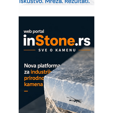
poverenja u industriji
Art Utopia Studio – vizuelne priče
industrije i biznisa
Mitutoyo Crysta-Apex V PLUS: Nova
era CNC merenja
OBO sistemi mrežastih nosača kablova
Proizvodnja iC7 Hybrid 1500 VDC
mrežnog pretvarača sa tečnim
hlađenjem
COMBYPACK