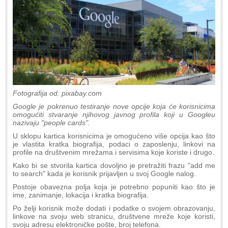
Fotografija od: pixabay.com
Google je pokrenuo testiranje nove opcije koja će korisnicima
omogućiti stvaranje njihovog javnog profila koji u Googleu
nazivaju "people cards".
U sklopu kartica korisnicima je omogućeno više opcija kao što
je vlastita kratka biografija, podaci o zaposlenju, linkovi na
profile na društvenim mrežama i servisima koje koriste i drugo.
Kako bi se stvorila kartica dovoljno je pretražiti frazu "add me
to search" kada je korisnik prijavljen u svoj Google nalog.
Postoje obavezna polja koja je potrebno popuniti kao što je
ime, zanimanje, lokacija i kratka biografija.
Po želji korisnik može dodati i podatke o svojem obrazovanju,
linkove na svoju web stranicu, društvene mreže koje koristi,
svoju adresu elektroničke pošte, broj telefona.