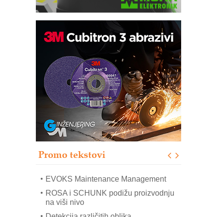
Trajna oznaka kao dugoročna korist
Bezbednost na prvom mestu!
IB BLUMENAUER - više od 40 godina
poverenja u industriji
RMQ-TITAN ADVANCED INDICATOR
– Pametna signalizacija za efikasnije
upravljanje mašinama
Sigurnije ispitivanje transformatora u
solarnim elektranama i vetroparkovima
Promo tekstovi
COMBYPACK
EVOKS Maintenance Management
ROSA i SCHUNK podižu proizvodnju
na viši nivo
Detekcija različitih oblika