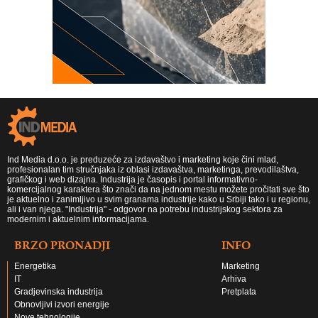
Ind Media d.o.o. je preduzeće za izdavaštvo i marketing koje čini mlad,
profesionalan tim stručnjaka iz oblasi izdavaštva, marketinga, prevodilaštva,
grafičkog i web dizajna. Industrija je časopis i portal informativno-
komercijalnog karaktera što znači da na jednom mestu možete pročitati sve što
je aktuelno i zanimljivo u svim granama industrije kako u Srbiji tako i u regionu,
ali i van njega. "Industrija" - odgovor na potrebu industrijskog sektora za
modernim i aktuelnim informacijama.
BRZO PRONADJI
INFO
Energetika
Marketing
IT
Arhiva
Gradjevinska industrija
Pretplata
Obnovljivi izvori energije
Nove tehnologije