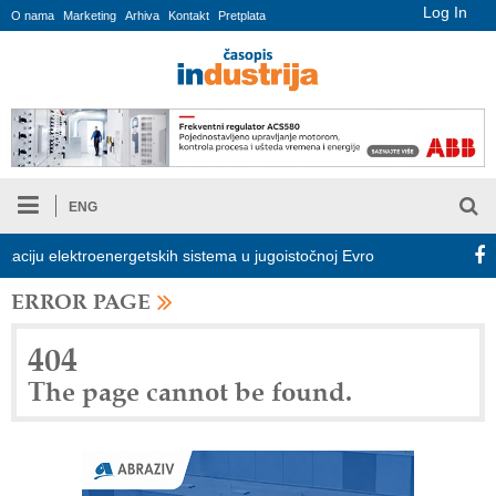
Log In
O nama
Marketing
Arhiva
Kontakt
Pretplata
ENG
iju elektroenergetskih sistema u jugoistočnoj Evropi
COMBYPAC
ERROR PAGE
404
The page cannot be found.