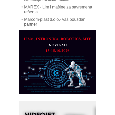
MAREX - Lim i mašine za savremena
rešenja
Marcom-plast d.o.o.- vaš pouzdan
partner
CTO - Prilagodite svoju toplinsku
obradu!
Razvoj asortimanskog pravca MINI-
PLC AKYTEC
AUKOM: Svetski standard metrologije
dostupan u Srbiji
MOTOMAN – NEXT-Robotika vođena
veštačkom inteligencijom
I.SAFE MOBILE revolucioniše
industrijsku automatizaciju
pionirskimmobile operator PANEL-OM
Fleksibilno stezanje i brzo
podešavanje u proizvodnji prototipova
KIP KOP – napredna rešenja za