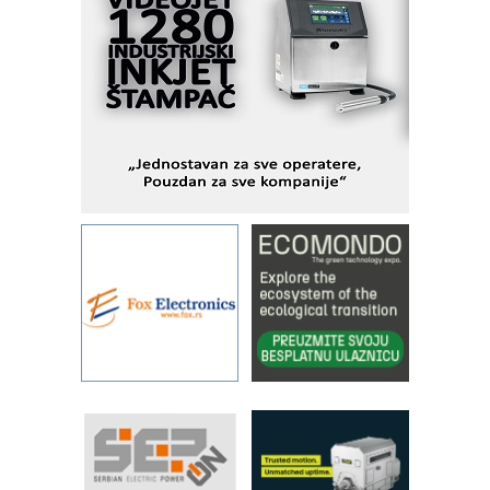
savremene industrijske i logističke
objekte
Alba d.o.o. – 35 godina preciznosti u
metrologiji i pametnim dozirnim
rešenjima
IBeRTIM - oprema za ispitivanje
kontrole kvaliteta
STAUFF – Komponente koje
povećavaju pouzdanost hidrauličkih
sistema
YAMADA pumpe – japanska
pouzdanost u transferu fluida
Filtration Group Industrial – Napredna
rešenja za filtraciju u hidrauličkim i
procesnim sistemima
Art Utopia Studio – vizuelne priče
industrije i biznisa
RILINEX kompanije Rittal
FANUC: Najbolje za vašu pametnu
automatizaciju