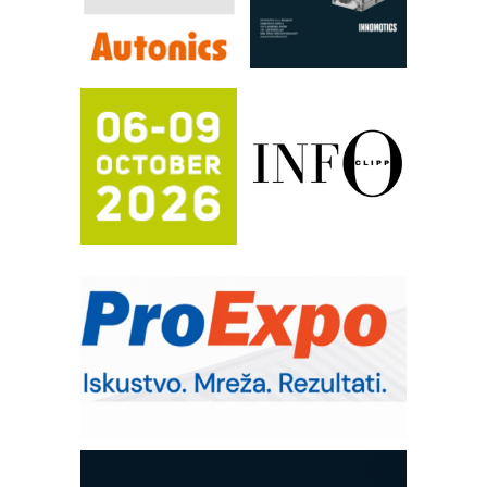
Efikasno upravljanje energijom
Automatizacija pakovanja · Display
(Shelf-Ready) omotnice
Proizvodnja iC7 Hybrid 1500 VDC
mrežnog pretvarača sa tečnim
hlađenjem
Potpuna efikasnost bez složenih
sistema
Trajna oznaka kao dugoročna korist
Bezbednost na prvom mestu!
IB BLUMENAUER - više od 40 godina
poverenja u industriji
RMQ-TITAN ADVANCED INDICATOR
– Pametna signalizacija za efikasnije
upravljanje mašinama
Sigurnije ispitivanje transformatora u
solarnim elektranama i vetroparkovima
COMBYPACK