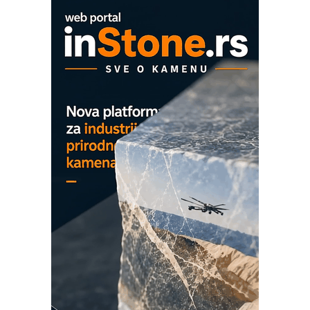
EVOKS Maintenance Management
ROSA i SCHUNK podižu proizvodnju
na viši nivo
Detekcija različitih oblika
MAREX - Lim i mašine za savremena
rešenja