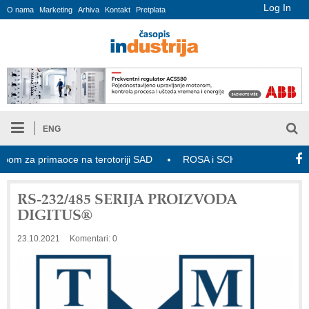
Log In
O nama
Marketing
Arhiva
Kontakt
Pretplata
ENG
za primaoce na terotoriji SAD
ROSA i SCHUNK podižu proizvodnju 
RS-232/485 SERIJA PROIZVODA
DIGITUS®
23.10.2021
Komentari: 0