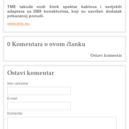
TME takođe nudi širok spektar kablova i serijskih
adaptera sa DB9 konektorima, koji su savršen dodatak
prikazanoj ponudi.
www.tme.eu
0 Komentara o ovom članku
Ostavi komentar
Ostavi komentar
Ime i prezime
E-mail
Komentar