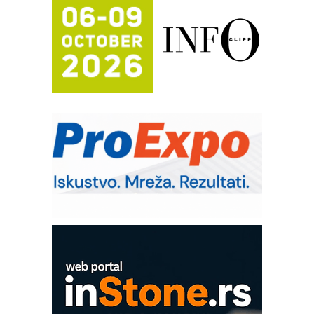
Trajna oznaka kao dugoročna korist
Bezbednost na prvom mestu!
IB BLUMENAUER - više od 40 godina
poverenja u industriji
COMBYPACK
RMQ-TITAN ADVANCED INDICATOR
– Pametna signalizacija za efikasnije
upravljanje mašinama
Sigurnije ispitivanje transformatora u
solarnim elektranama i vetroparkovima
Pranje točkova na gradilištu- standard
modernog i odgovornog građenja
ROSA i SCHUNK podižu proizvodnju
na viši nivo
Detekcija različitih oblika
MAREX - Lim i mašine za savremena
rešenja