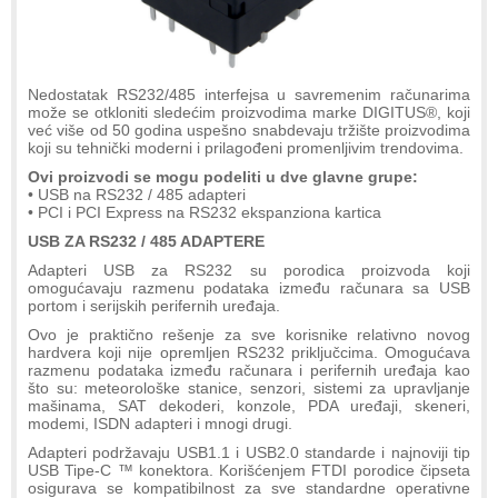
Nedostatak RS232/485 interfejsa u savremenim računarima
može se otkloniti sledećim proizvodima marke DIGITUS®, koji
već više od 50 godina uspešno snabdevaju tržište proizvodima
koji su tehnički moderni i prilagođeni promenljivim trendovima.
Ovi proizvodi se mogu podeliti u dve glavne grupe:
• USB na RS232 / 485 adapteri
• PCI i PCI Express na RS232 ekspanziona kartica
USB ZA RS232 / 485 ADAPTERE
Adapteri USB za RS232 su porodica proizvoda koji
omogućavaju razmenu podataka između računara sa USB
portom i serijskih perifernih uređaja.
Ovo je praktično rešenje za sve korisnike relativno novog
hardvera koji nije opremljen RS232 priključcima. Omogućava
razmenu podataka između računara i perifernih uređaja kao
što su: meteorološke stanice, senzori, sistemi za upravljanje
mašinama, SAT dekoderi, konzole, PDA uređaji, skeneri,
modemi, ISDN adapteri i mnogi drugi.
Adapteri podržavaju USB1.1 i USB2.0 standarde i najnoviji tip
USB Tipe-C ™ konektora. Korišćenjem FTDI porodice čipseta
osigurava se kompatibilnost za sve standardne operativne