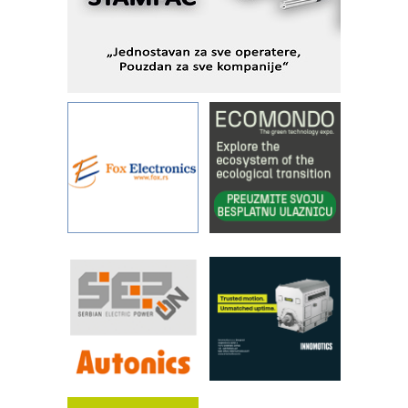
sistema
YAMADA pumpe – japanska
pouzdanost u transferu fluida
Filtration Group Industrial – Napredna
rešenja za filtraciju u hidrauličkim i
procesnim sistemima
Art Utopia Studio – vizuelne priče
industrije i biznisa
RILINEX kompanije Rittal
FANUC: Najbolje za vašu pametnu
automatizaciju
Efikasno upravljanje energijom
Automatizacija pakovanja · Display
(Shelf-Ready) omotnice
Proizvodnja iC7 Hybrid 1500 VDC
mrežnog pretvarača sa tečnim
hlađenjem
Potpuna efikasnost bez složenih
sistema