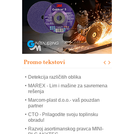
COMBYPACK
RMQ-TITAN ADVANCED INDICATOR
– Pametna signalizacija za efikasnije
upravljanje mašinama
Sigurnije ispitivanje transformatora u
solarnim elektranama i vetroparkovima
Pranje točkova na gradilištu- standard
modernog i odgovornog građenja
Promo tekstovi
ROSA i SCHUNK podižu proizvodnju
na viši nivo
Detekcija različitih oblika
MAREX - Lim i mašine za savremena
rešenja
Marcom-plast d.o.o.- vaš pouzdan
partner
CTO - Prilagodite svoju toplinsku
obradu!
Razvoj asortimanskog pravca MINI-