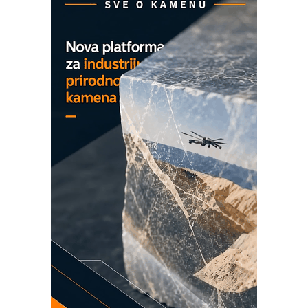
Marcom-plast d.o.o.- vaš pouzdan
partner
CTO - Prilagodite svoju toplinsku
obradu!