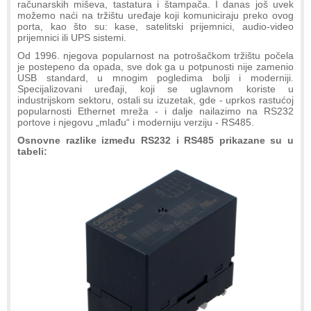
računarskih miševa, tastatura i štampača. I danas još uvek
možemo naći na tržištu uređaje koji komuniciraju preko ovog
porta, kao što su: kase, satelitski prijemnici, audio-video
prijemnici ili UPS sistemi.
Od 1996. njegova popularnost na potrošačkom tržištu počela
je postepeno da opada, sve dok ga u potpunosti nije zamenio
USB standard, u mnogim pogledima bolji i moderniji.
Specijalizovani uređaji, koji se uglavnom koriste u
industrijskom sektoru, ostali su izuzetak, gde - uprkos rastućoj
popularnosti Ethernet mreža - i dalje nailazimo na RS232
portove i njegovu „mlađu“ i moderniju verziju - RS485.
Osnovne razlike između RS232 i RS485 prikazane su u
tabeli: