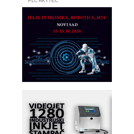
PLC AKYTEC
AUKOM: Svetski standard metrologije
dostupan u Srbiji
MOTOMAN – NEXT-Robotika vođena
veštačkom inteligencijom
I.SAFE MOBILE revolucioniše
industrijsku automatizaciju
pionirskimmobile operator PANEL-OM
Fleksibilno stezanje i brzo
podešavanje u proizvodnji prototipova
KIP KOP – napredna rešenja za
savremene industrijske i logističke
objekte
Alba d.o.o. – 35 godina preciznosti u
metrologiji i pametnim dozirnim
rešenjima
IBeRTIM - oprema za ispitivanje
kontrole kvaliteta
STAUFF – Komponente koje
povećavaju pouzdanost hidrauličkih