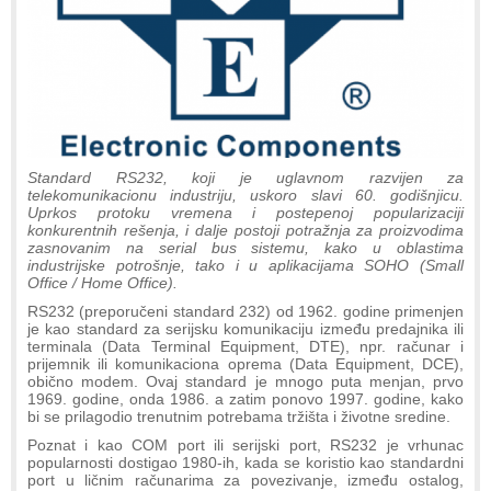
Standard RS232, koji je uglavnom razvijen za
telekomunikacionu industriju, uskoro slavi 60. godišnjicu.
Uprkos protoku vremena i postepenoj popularizaciji
konkurentnih rešenja, i dalje postoji potražnja za proizvodima
zasnovanim na serial bus sistemu, kako u oblastima
industrijske potrošnje, tako i u aplikacijama SOHO (Small
Office / Home Office).
RS232 (preporučeni standard 232) od 1962. godine primenjen
je kao standard za serijsku komunikaciju između predajnika ili
terminala (Data Terminal Equipment, DTE), npr. računar i
prijemnik ili komunikaciona oprema (Data Equipment, DCE),
obično modem. Ovaj standard je mnogo puta menjan, prvo
1969. godine, onda 1986. a zatim ponovo 1997. godine, kako
bi se prilagodio trenutnim potrebama tržišta i životne sredine.
Poznat i kao COM port ili serijski port, RS232 je vrhunac
popularnosti dostigao 1980-ih, kada se koristio kao standardni
port u ličnim računarima za povezivanje, između ostalog,