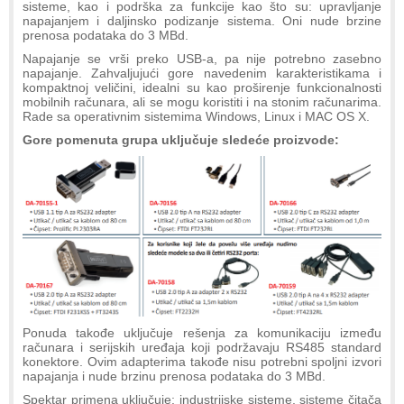
sisteme, kao i podrška za funkcije kao što su: upravljanje
napajanjem i daljinsko podizanje sistema. Oni nude brzine
prenosa podataka do 3 MBd.
Napajanje se vrši preko USB-a, pa nije potrebno zasebno
napajanje. Zahvaljujući gore navedenim karakteristikama i
kompaktnoj veličini, idealni su kao proširenje funkcionalnosti
mobilnih računara, ali se mogu koristiti i na stonim računarima.
Rade sa operativnim sistemima Windows, Linux i MAC OS X.
Gore pomenuta grupa uključuje sledeće proizvode:
Ponuda takođe uključuje rešenja za komunikaciju između
računara i serijskih uređaja koji podržavaju RS485 standard
konektore. Ovim adapterima takođe nisu potrebni spoljni izvori
napajanja i nude brzinu prenosa podataka do 3 MBd.
Spektar primena uključuje: industrijske sisteme, sisteme čitača