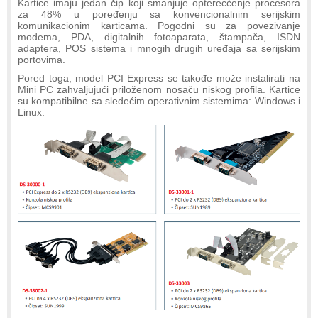
Kartice imaju jedan čip koji smanjuje opterecćenje procesora
za 48% u poređenju sa konvencionalnim serijskim
komunikacionim karticama. Pogodni su za povezivanje
modema, PDA, digitalnih fotoaparata, štampača, ISDN
adaptera, POS sistema i mnogih drugih uređaja sa serijskim
portovima.
Pored toga, model PCI Express se takođe može instalirati na
Mini PC zahvaljujući priloženom nosaču niskog profila. Kartice
su kompatibilne sa sledećim operativnim sistemima: Windows i
Linux.