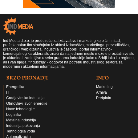
Ind Media d.o.o. je preduzeće za izdavaštvo i marketing koje čini mlad,
profesionalan tim stručnjaka iz oblasi izdavaštva, marketinga, prevodilaštva,
grafičkog i web dizajna. Industrija je časopis i portal informativno-
komercijalnog karaktera što znači da na jednom mestu možete pročitati sve što
je aktuelno i zanimljivo u svim granama industrije kako u Srbiji tako i u regionu,
ali i van njega. "Industrija" - odgovor na potrebu industrijskog sektora za
modernim i aktuelnim informacijama.
BRZO PRONADJI
INFO
Energetika
Marketing
IT
Arhiva
Gradjevinska industrija
Pretplata
Obnovljivi izvori energije
Nove tehnologije
Logistika
Metalna industrija
Industrija pakovanja
Tehnologija voda
Automatizacija