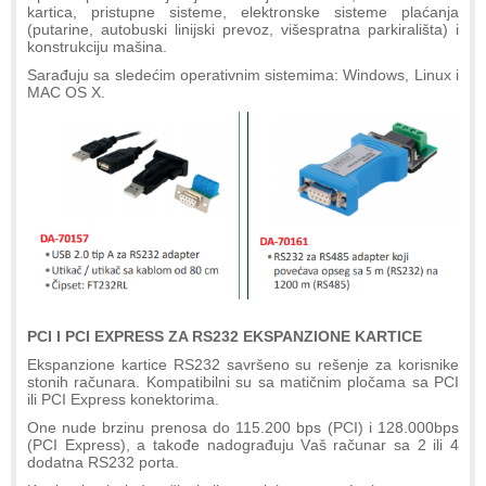
kartica, pristupne sisteme, elektronske sisteme plaćanja
(putarine, autobuski linijski prevoz, višespratna parkirališta) i
konstrukciju mašina.
Sarađuju sa sledećim operativnim sistemima: Windows, Linux i
MAC OS X.
PCI I PCI EXPRESS ZA RS232 EKSPANZIONE KARTICE
Ekspanzione kartice RS232 savršeno su rešenje za korisnike
stonih računara. Kompatibilni su sa matičnim pločama sa PCI
ili PCI Express konektorima.
One nude brzinu prenosa do 115.200 bps (PCI) i 128.000bps
(PCI Express), a takođe nadograđuju Vaš računar sa 2 ili 4
dodatna RS232 porta.