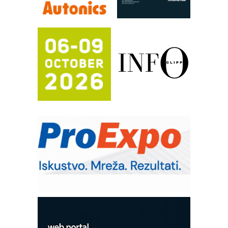
FANUC: Najbolje za vašu pametnu
automatizaciju
Efikasno upravljanje energijom
Automatizacija pakovanja · Display
(Shelf-Ready) omotnice
Potpuna efikasnost bez složenih
sistema
Trajna oznaka kao dugoročna korist
Bezbednost na prvom mestu!
IB BLUMENAUER - više od 40 godina
poverenja u industriji
RMQ-TITAN ADVANCED INDICATOR
– Pametna signalizacija za efikasnije
upravljanje mašinama
Mitutoyo Crysta-Apex V PLUS: Nova
era CNC merenja
OBO sistemi mrežastih nosača kablova