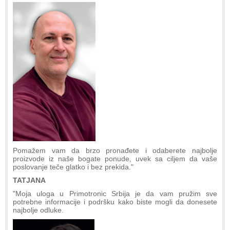
Pomažem vam da brzo pronađete i odaberete najbolje
proizvode iz naše bogate ponude, uvek sa ciljem da vaše
poslovanje teče glatko i bez prekida."
TATJANA
"Moja uloga u Primotronic Srbija je da vam pružim sve
potrebne informacije i podršku kako biste mogli da donesete
najbolje odluke.