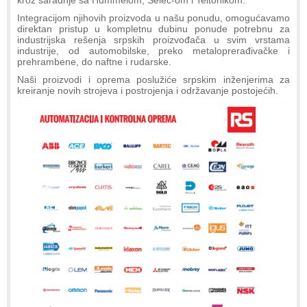
Integracijom njihovih proizvoda u našu ponudu, omogućavamo
direktan pristup u kompletnu dubinu ponude potrebnu za
industrijska rešenja srpskih proizvođača u svim vrstama
industrije, od automobilske, preko metaloprerađivačke i
prehrambene, do naftne i rudarske.
Naši proizvodi i oprema poslužiće srpskim inženjerima za
kreiranje novih strojeva i postrojenja i održavanje postojećih.