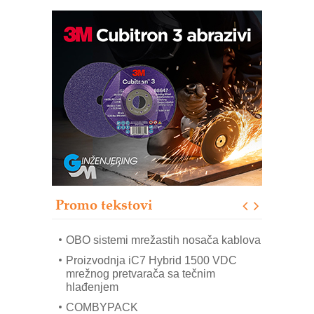
Potpuna efikasnost bez složenih
sistema
Trajna oznaka kao dugoročna korist
Bezbednost na prvom mestu!
IB BLUMENAUER - više od 40 godina
poverenja u industriji
RMQ-TITAN ADVANCED INDICATOR
– Pametna signalizacija za efikasnije
upravljanje mašinama
Promo tekstovi
Mitutoyo Crysta-Apex V PLUS: Nova
era CNC merenja
OBO sistemi mrežastih nosača kablova
Proizvodnja iC7 Hybrid 1500 VDC
mrežnog pretvarača sa tečnim
hlađenjem
COMBYPACK