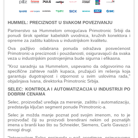
HUMMEL: PRECIZNOST U SVAKOM POVEZIVANJU
Partnerstvo sa Hummelom omogućava Primotronic Srbiji da
ponudi širok spektar kabelskih uvodnica, kružnih konektora i
opreme za zaštitu kablova u industrijskom kvalitetu.
Ova pažljivo odabrana ponuda odražava posvećenost
Primotronic-a preciznosti i pouzdanosti, osiguravajući da svaka
veza u industrijskim postrojenjima bude sigurna i efikasna.
"Kroz saradnju sa Hummelom, uspevamo da odgovorimo na
specifične zahteve naših kupaca, pružajući im rešenja koja
garantuju dugotrajnost i otpornost u svim uslovima rada,"
objašnjava Ivana, direktorka Primotronic Srbija.
SELEC: KONTROLA I AUTOMATIZACIJA U INDUSTRIJI PO
DOBRIM CENAMA
Selec, proizvođač uređaja za merenje, zaštitu i automatizaciju,
predstavlja ključan segment ponude Primotronic-a.
Selec je možda manje poznat pod svojim imenom, no to je
proizvođač čiji su proizvodi brendirani nekim od poznatijih
imena u branši kao što su Schneider, Siemens, Carlo Gavazzi i
mnogi drugi.
"Integracijom Selec proizvoda u naš asortiman, osiguravamo