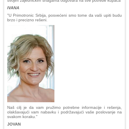
svojim zajedničkim snagama odgovara na sve potrebe kupaca
IVANA
"U Primotronic Srbija, posvećeni smo tome da vaši upiti budu
brzo i precizno rešeni.
Naš cilj je da vam pružimo potrebne informacije i rešenja,
olakšavajući vam nabavku i podržavajući vaše poslovanje na
svakom koraku."
JOVAN