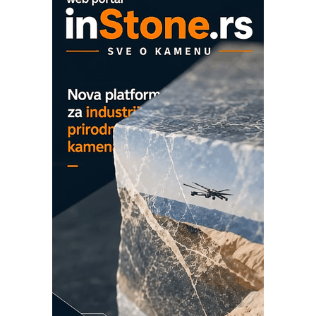
Proizvodnja iC7 Hybrid 1500 VDC
mrežnog pretvarača sa tečnim
hlađenjem
COMBYPACK
EVOKS Maintenance Management