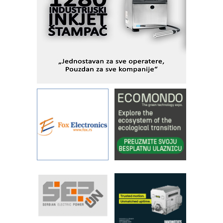
pionirskimmobile operator PANEL-OM
Fleksibilno stezanje i brzo
podešavanje u proizvodnji prototipova
KIP KOP – napredna rešenja za
savremene industrijske i logističke
objekte
Alba d.o.o. – 35 godina preciznosti u
metrologiji i pametnim dozirnim
rešenjima
IBeRTIM - oprema za ispitivanje
kontrole kvaliteta
STAUFF – Komponente koje
povećavaju pouzdanost hidrauličkih
sistema
YAMADA pumpe – japanska
pouzdanost u transferu fluida
Filtration Group Industrial – Napredna
rešenja za filtraciju u hidrauličkim i
procesnim sistemima
RILINEX kompanije Rittal