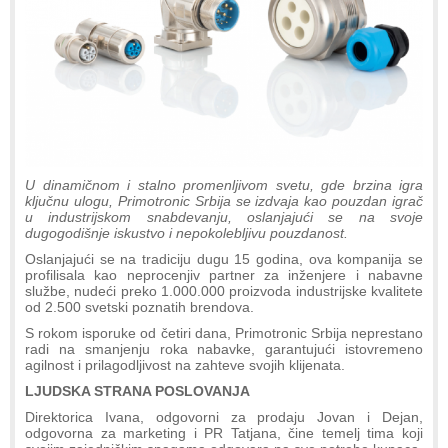
U dinamičnom i stalno promenljivom svetu, gde brzina igra
ključnu ulogu, Primotronic Srbija se izdvaja kao pouzdan igrač
u industrijskom snabdevanju, oslanjajući se na svoje
dugogodišnje iskustvo i nepokolebljivu pouzdanost.
Oslanjajući se na tradiciju dugu 15 godina, ova kompanija se
profilisala kao neprocenjiv partner za inženjere i nabavne
službe, nudeći preko 1.000.000 proizvoda industrijske kvalitete
od 2.500 svetski poznatih brendova.
S rokom isporuke od četiri dana, Primotronic Srbija neprestano
radi na smanjenju roka nabavke, garantujući istovremeno
agilnost i prilagodljivost na zahteve svojih klijenata.
LJUDSKA STRANA POSLOVANJA
Direktorica Ivana, odgovorni za prodaju Jovan i Dejan,
odgovorna za marketing i PR Tatjana, čine temelj tima koji