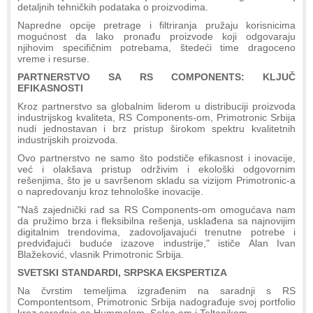
detaljnih tehničkih podataka o proizvodima.
Napredne opcije pretrage i filtriranja pružaju korisnicima
mogućnost da lako pronađu proizvode koji odgovaraju
njihovim specifičnim potrebama, štedeći time dragoceno
vreme i resurse.
PARTNERSTVO SA RS COMPONENTS: KLJUČ
EFIKASNOSTI
Kroz partnerstvo sa globalnim liderom u distribuciji proizvoda
industrijskog kvaliteta, RS Components-om, Primotronic Srbija
nudi jednostavan i brz pristup širokom spektru kvalitetnih
industrijskih proizvoda.
Ovo partnerstvo ne samo što podstiče efikasnost i inovacije,
već i olakšava pristup održivim i ekološki odgovornim
rešenjima, što je u savršenom skladu sa vizijom Primotronic-a
o napredovanju kroz tehnološke inovacije.
"Naš zajednički rad sa RS Components-om omogućava nam
da pružimo brza i fleksibilna rešenja, usklađena sa najnovijim
digitalnim trendovima, zadovoljavajući trenutne potrebe i
predviđajući buduće izazove industrije," ističe Alan Ivan
Blažeković, vlasnik Primotronic Srbija.
SVETSKI STANDARDI, SRPSKA EKSPERTIZA
Na čvrstim temeljima izgrađenim na saradnji s RS
Compontentsom, Primotronic Srbija nadograđuje svoj portfolio
kroz saradnje sa Hummelom, Selec-om i Teltonikom.