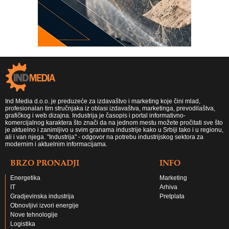
Ind Media d.o.o. je preduzeće za izdavaštvo i marketing koje čini mlad,
profesionalan tim stručnjaka iz oblasi izdavaštva, marketinga, prevodilaštva,
grafičkog i web dizajna. Industrija je časopis i portal informativno-
komercijalnog karaktera što znači da na jednom mestu možete pročitati sve što
je aktuelno i zanimljivo u svim granama industrije kako u Srbiji tako i u regionu,
ali i van njega. "Industrija" - odgovor na potrebu industrijskog sektora za
modernim i aktuelnim informacijama.
BRZO PRONADJI
INFO
Energetika
Marketing
IT
Arhiva
Gradjevinska industrija
Pretplata
Obnovljivi izvori energije
Nove tehnologije
Logistika