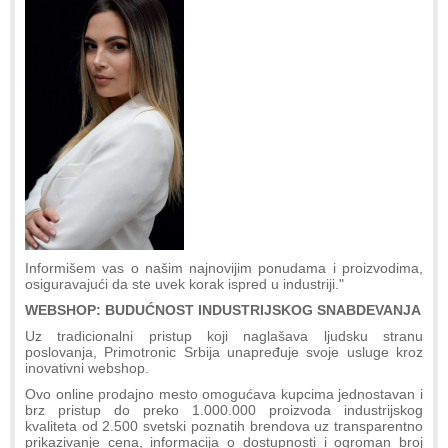
Informišem vas o našim najnovijim ponudama i proizvodima,
osiguravajući da ste uvek korak ispred u industriji."
WEBSHOP: BUDUĆNOST INDUSTRIJSKOG SNABDEVANJA
Uz tradicionalni pristup koji naglašava ljudsku stranu
poslovanja, Primotronic Srbija unapređuje svoje usluge kroz
inovativni webshop.
Ovo online prodajno mesto omogućava kupcima jednostavan i
brz pristup do preko 1.000.000 proizvoda industrijskog
kvaliteta od 2.500 svetski poznatih brendova uz transparentno
prikazivanje cena, informacija o dostupnosti i ogroman broj