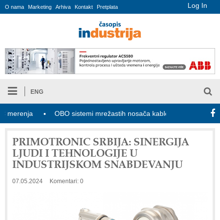
Log In
O nama
Marketing
Arhiva
Kontakt
Pretplata
ENG
ja
OBO sistemi mrežastih nosača kablova
Novi zakon o ind
PRIMOTRONIC SRBIJA: SINERGIJA
LJUDI I TEHNOLOGIJE U
INDUSTRIJSKOM SNABDEVANJU
07.05.2024
Komentari: 0