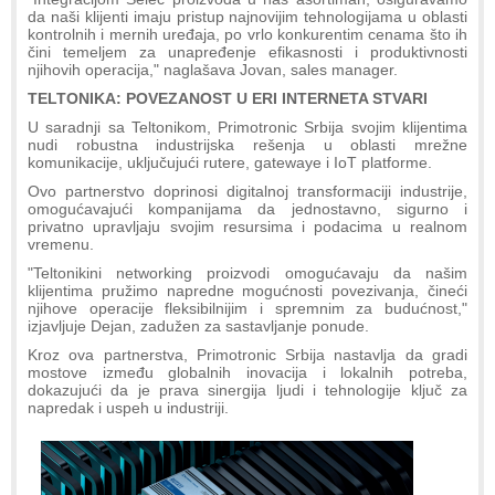
da naši klijenti imaju pristup najnovijim tehnologijama u oblasti
kontrolnih i mernih uređaja, po vrlo konkurentim cenama što ih
čini temeljem za unapređenje efikasnosti i produktivnosti
njihovih operacija," naglašava Jovan, sales manager.
TELTONIKA: POVEZANOST U ERI INTERNETA STVARI
U saradnji sa Teltonikom, Primotronic Srbija svojim klijentima
nudi robustna industrijska rešenja u oblasti mrežne
komunikacije, uključujući rutere, gatewaye i IoT platforme.
Ovo partnerstvo doprinosi digitalnoj transformaciji industrije,
omogućavajući kompanijama da jednostavno, sigurno i
privatno upravljaju svojim resursima i podacima u realnom
vremenu.
"Teltonikini networking proizvodi omogućavaju da našim
klijentima pružimo napredne mogućnosti povezivanja, čineći
njihove operacije fleksibilnijim i spremnim za budućnost,"
izjavljuje Dejan, zadužen za sastavljanje ponude.
Kroz ova partnerstva, Primotronic Srbija nastavlja da gradi
mostove između globalnih inovacija i lokalnih potreba,
dokazujući da je prava sinergija ljudi i tehnologije ključ za
napredak i uspeh u industriji.