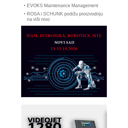
EVOKS Maintenance Management
ROSA i SCHUNK podižu proizvodnju
na viši nivo
Detekcija različitih oblika
MAREX - Lim i mašine za savremena
rešenja
Marcom-plast d.o.o.- vaš pouzdan
partner
CTO - Prilagodite svoju toplinsku
obradu!
Razvoj asortimanskog pravca MINI-
PLC AKYTEC
AUKOM: Svetski standard metrologije
dostupan u Srbiji
MOTOMAN – NEXT-Robotika vođena
veštačkom inteligencijom
I.SAFE MOBILE revolucioniše
industrijsku automatizaciju