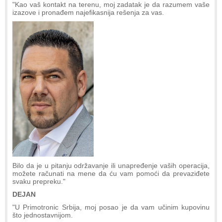
"Kao vaš kontakt na terenu, moj zadatak je da razumem vaše
izazove i pronađem najefikasnija rešenja za vas.
Bilo da je u pitanju održavanje ili unapređenje vaših operacija,
možete računati na mene da ću vam pomoći da prevaziđete
svaku prepreku."
DEJAN
"U Primotronic Srbija, moj posao je da vam učinim kupovinu
što jednostavnijom.