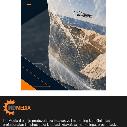
Ind Media d.o.o. je preduzeće za izdavaštvo i marketing koje čini mlad,
profesionalan tim stručnjaka iz oblasi izdavaštva, marketinga, prevodilaštva,