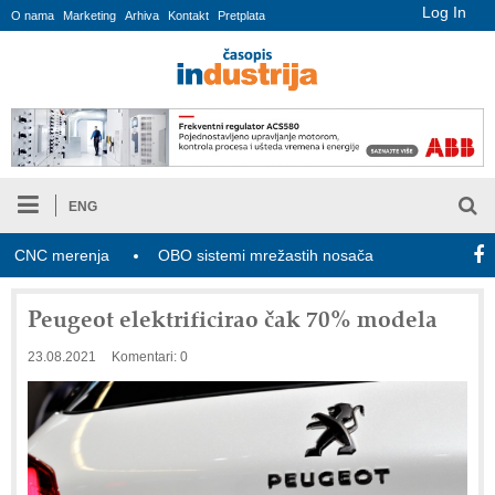
Log In
O nama
Marketing
Arhiva
Kontakt
Pretplata
ENG
NC merenja
OBO sistemi mrežastih nosača kablova
Novi za
Peugeot elektrificirao čak 70% modela
23.08.2021
Komentari: 0