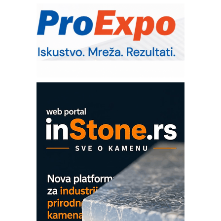
Bezbednost na prvom mestu!
IB BLUMENAUER - više od 40 godina
poverenja u industriji
RMQ-TITAN ADVANCED INDICATOR
– Pametna signalizacija za efikasnije
upravljanje mašinama
Mitutoyo Crysta-Apex V PLUS: Nova
era CNC merenja
OBO sistemi mrežastih nosača kablova
Proizvodnja iC7 Hybrid 1500 VDC
mrežnog pretvarača sa tečnim
hlađenjem
COMBYPACK
EVOKS Maintenance Management