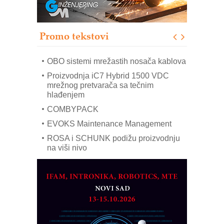
RMQ-TITAN ADVANCED INDICATOR
– Pametna signalizacija za efikasnije
upravljanje mašinama
Promo tekstovi
Mitutoyo Crysta-Apex V PLUS: Nova
era CNC merenja
OBO sistemi mrežastih nosača kablova
Proizvodnja iC7 Hybrid 1500 VDC
mrežnog pretvarača sa tečnim
hlađenjem
COMBYPACK
EVOKS Maintenance Management
ROSA i SCHUNK podižu proizvodnju
na viši nivo
Detekcija različitih oblika
MAREX - Lim i mašine za savremena
rešenja
Marcom-plast d.o.o.- vaš pouzdan
partner