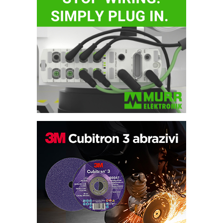
Potpuna efikasnost bez složenih
sistema
Trajna oznaka kao dugoročna korist
Bezbednost na prvom mestu!
IB BLUMENAUER - više od 40 godina
poverenja u industriji