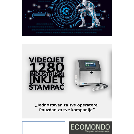
CTO - Prilagodite svoju toplinsku
obradu!
Razvoj asortimanskog pravca MINI-
PLC AKYTEC
AUKOM: Svetski standard metrologije
dostupan u Srbiji
MOTOMAN – NEXT-Robotika vođena
veštačkom inteligencijom
I.SAFE MOBILE revolucioniše
industrijsku automatizaciju
pionirskimmobile operator PANEL-OM
Fleksibilno stezanje i brzo
podešavanje u proizvodnji prototipova
KIP KOP – napredna rešenja za
savremene industrijske i logističke
objekte
Alba d.o.o. – 35 godina preciznosti u
metrologiji i pametnim dozirnim
rešenjima
IBeRTIM - oprema za ispitivanje