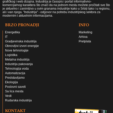
grafičkog i web dizajna. Industrija je časopis i portal informativno-
komercijalnog karaktera što znači da na jednom mestu možete pročitati sve što
je aktuelno i zanimljivo u svim granama industrije kako u Srbiji tako i u regionu,
ali i van njega. "Industrija" - odgovor na potrebu industrijskog sektora za
modernim i aktuelnim informacijama.
BRZO PRONADJI
INFO
Energetika
Marketing
IT
Arhiva
Gradjevinska industrija
Pretplata
Obnovljivi izvori energije
Nove tehnologije
Logistika
Metalna industrija
Industrija pakovanja
Tehnologija voda
Automatizacija
Predstavljamo
Ekologija
Poslovni saveti
Sa lica mesta
Vesti
Rudarska industrija
KONTAKT