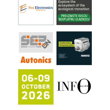
kontrole kvaliteta
STAUFF – Komponente koje
povećavaju pouzdanost hidrauličkih
sistema
YAMADA pumpe – japanska
pouzdanost u transferu fluida
Filtration Group Industrial – Napredna
rešenja za filtraciju u hidrauličkim i
procesnim sistemima
RILINEX kompanije Rittal
FANUC: Najbolje za vašu pametnu
automatizaciju
Efikasno upravljanje energijom
Automatizacija pakovanja · Display
(Shelf-Ready) omotnice
Potpuna efikasnost bez složenih
sistema
Trajna oznaka kao dugoročna korist