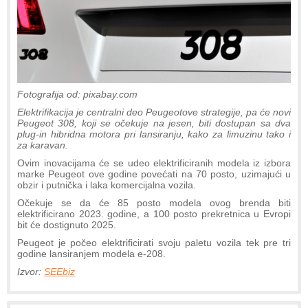
Fotografija od: pixabay.com
Elektrifikacija je centralni deo Peugeotove strategije, pa će novi
Peugeot 308, koji se očekuje na jesen, biti dostupan sa dva
plug-in hibridna motora pri lansiranju, kako za limuzinu tako i
za karavan.
Ovim inovacijama će se udeo elektrificiranih modela iz izbora
marke Peugeot ove godine povećati na 70 posto, uzimajući u
obzir i putnička i laka komercijalna vozila.
Očekuje se da će 85 posto modela ovog brenda biti
elektrificirano 2023. godine, a 100 posto prekretnica u Evropi
bit će dostignuto 2025.
Peugeot je počeo elektrificirati svoju paletu vozila tek pre tri
godine lansiranjem modela e-208.
Izvor:
SEEbiz