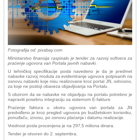
Fotografija od: pixabay.com
Ministarstvo finansija raspisalo je tender za razvoj softvera za
praćenje ugovora van Portala javnih nabavki.
U tehničkoj specifikacije posla navedeno je da je predmet
nabavke razvoj modula za evidentiranje ugovora potpisanih na
osnovu nabavki koje nisu realizovane kroz portal JN, odnosno,
za koje ne postoji obaveza objavljivanja na Portalu.
S obzirom da se nabavke ne objavljuju na portalu potrebno je
napraviti posebnu integraciju sa sistemom E-fakture.
Praćenje faktura u okviru ugovora van portala za JN
predviđeno je kroz pregled ugovora po budžetskom korisniku,
ponuđaču, iznosu, po osnovu plaćanja i datumu realizacije.
Vrednost posla procenjena je na 297,5 miliona dinara.
Tender je otvoren do 2. septembra.