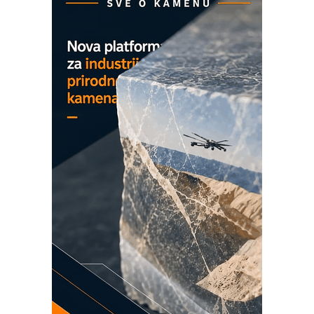
Marcom-plast d.o.o.- vaš pouzdan
partner