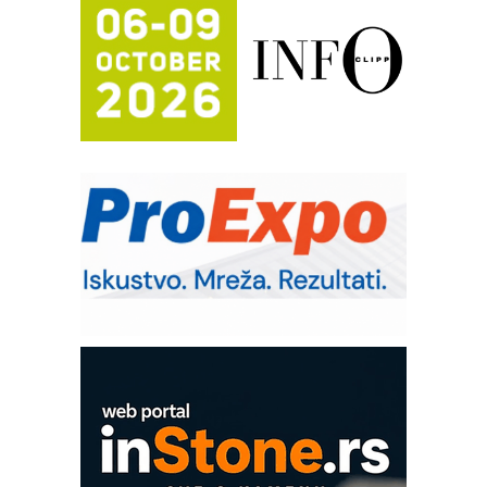
Potpuna efikasnost bez složenih
sistema
Trajna oznaka kao dugoročna korist
Bezbednost na prvom mestu!
IB BLUMENAUER - više od 40 godina
poverenja u industriji
COMBYPACK
RMQ-TITAN ADVANCED INDICATOR
– Pametna signalizacija za efikasnije
upravljanje mašinama
Sigurnije ispitivanje transformatora u
solarnim elektranama i vetroparkovima
EVOKS Maintenance Management
ROSA i SCHUNK podižu proizvodnju
na viši nivo
Detekcija različitih oblika
MAREX - Lim i mašine za savremena
rešenja