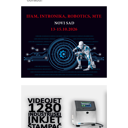
Razvoj asortimanskog pravca MINI-
PLC AKYTEC
AUKOM: Svetski standard metrologije
dostupan u Srbiji
MOTOMAN – NEXT-Robotika vođena
veštačkom inteligencijom
I.SAFE MOBILE revolucioniše
industrijsku automatizaciju
pionirskimmobile operator PANEL-OM
Fleksibilno stezanje i brzo
podešavanje u proizvodnji prototipova
KIP KOP – napredna rešenja za
savremene industrijske i logističke
objekte
Alba d.o.o. – 35 godina preciznosti u
metrologiji i pametnim dozirnim
rešenjima
IBeRTIM - oprema za ispitivanje
kontrole kvaliteta