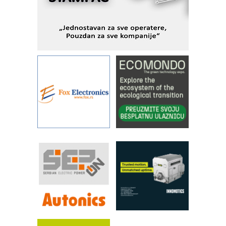
STAUFF – Komponente koje
povećavaju pouzdanost hidrauličkih
sistema
YAMADA pumpe – japanska
pouzdanost u transferu fluida
Filtration Group Industrial – Napredna
rešenja za filtraciju u hidrauličkim i
procesnim sistemima
Art Utopia Studio – vizuelne priče
industrije i biznisa
RILINEX kompanije Rittal
FANUC: Najbolje za vašu pametnu
automatizaciju
Efikasno upravljanje energijom
Automatizacija pakovanja · Display
(Shelf-Ready) omotnice
Proizvodnja iC7 Hybrid 1500 VDC
mrežnog pretvarača sa tečnim
hlađenjem