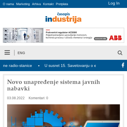
Log In
O nama
Marketing
Arhiva
Kontakt
Pretplata
ENG
radio-stanice
U susret 15. Savetovanju o elektrodistributivnim 
Novo unapređenje sistema javnih
nabavki
03.08.2022
Komentari: 0