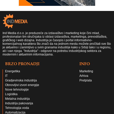
Ind Media d.o.o. je preduzeće za izdavaštvo i marketing koje čini mlad,
profesionalan tim stručnjaka iz oblasi izdavaštva, marketinga, prevodilaštva,
grafičkog i web dizajna. Industrija je časopis i portal informativno-
komercijalnog karaktera što znači da na jednom mestu možete pročitati sve što
je aktuelno i zanimljivo u svim granama industrije kako u Srbiji tako i u regionu,
ali i van njega. "Industrija" - odgovor na potrebu industrijskog sektora za
modernim i aktuelnim informacijama.
BRZO PRONADJI
INFO
Energetika
Marketing
IT
Arhiva
Gradjevinska industrija
Pretplata
Obnovljivi izvori energije
Nove tehnologije
Logistika
Metalna industrija
Industrija pakovanja
Tehnologija voda
Automatizacija