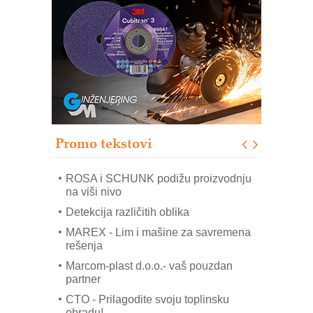
Bezbednost na prvom mestu!
IB BLUMENAUER - više od 40 godina
poverenja u industriji
COMBYPACK
RMQ-TITAN ADVANCED INDICATOR
– Pametna signalizacija za efikasnije
upravljanje mašinama
Sigurnije ispitivanje transformatora u
solarnim elektranama i vetroparkovima
Promo tekstovi
EVOKS Maintenance Management
ROSA i SCHUNK podižu proizvodnju
na viši nivo
Detekcija različitih oblika
MAREX - Lim i mašine za savremena
rešenja
Marcom-plast d.o.o.- vaš pouzdan
partner
CTO - Prilagodite svoju toplinsku
obradu!