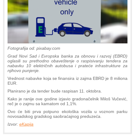
Fotografija od: pixabay.com
Grad Novi Sad i Evropska banka za obnovu i razvoj (EBRD)
oglasili su prethodno obaveštenje o raspisivanju tendera za
nabavku 10 električnih autobusa i prateće infrastrukture za
njihovo punjenje.
Vrednost nabavke koja se finansira iz zajma EBRD je 8 miliona
EUR.
Planirano je da tender bude raspisan 11. oktobra.
Kako je ranije ove godine izjavio gradonačelnik Miloš Vučević,
reč je o zajmu sa kamatom od 1,1%.
Ovo će biti prva potpuno ekološka vozila u voznom parku
novosadskog gradskog saobraćajnog preduzeća.
Izvor:
eKapija