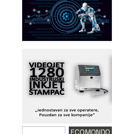
CTO - Prilagodite svoju toplinsku
obradu!
Razvoj asortimanskog pravca MINI-
PLC AKYTEC
AUKOM: Svetski standard metrologije
dostupan u Srbiji
MOTOMAN – NEXT-Robotika vođena
veštačkom inteligencijom
I.SAFE MOBILE revolucioniše
industrijsku automatizaciju
pionirskimmobile operator PANEL-OM
Fleksibilno stezanje i brzo
podešavanje u proizvodnji prototipova
KIP KOP – napredna rešenja za
savremene industrijske i logističke
objekte
Alba d.o.o. – 35 godina preciznosti u
metrologiji i pametnim dozirnim
rešenjima