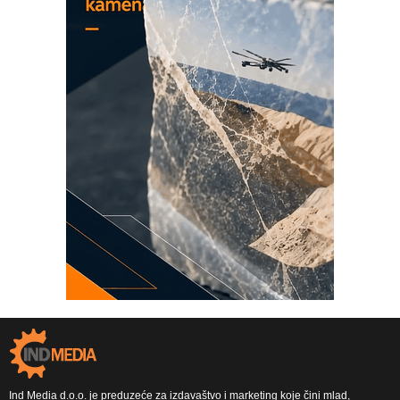
Ind Media d.o.o. je preduzeće za izdavaštvo i marketing koje čini mlad,