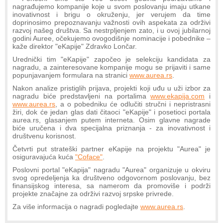
nagrađujemo kompanije koje u svom poslovanju imaju utkane
inovativnost i brigu o okruženju, jer verujem da time
doprinosimo prepoznavanju važnosti ovih aspekata za održivi
razvoj našeg društva. Sa nestrpljenjem zato, i u ovoj jubilarnoj
godini Auree, očekujemo ovogodišnje nominacije i pobednike –
kaže direktor "eKapije" Zdravko Lončar.
Urednički tim "eKapije" započeo je selekciju kandidata za
nagradu, a zainteresovane kompanije mogu se prijaviti i same
popunjavanjem formulara na stranici
www.aurea.rs
.
Nakon analize pristiglih prijava, projekti koji uđu u uži izbor za
nagradu biće predstavljeni na portalima
www.ekapija.com
i
www.aurea.rs
, a o pobedniku će odlučiti stručni i nepristrasni
žiri, dok će jedan glas dati čitaoci "eKapije" i posetioci portala
aurea.rs, glasanjem putem interneta. Osim glavne nagrade
biće uručena i dva specijalna priznanja - za inovativnost i
društvenu korisnost.
Četvrti put strateški partner eKapije na projektu "Aurea" je
osiguravajuća kuća
"Coface"
.
Poslovni portal "eKapija" nagradu "Aurea" organizuje u okviru
svog opredeljenja ka društveno odgovornom poslovanju, bez
finansijskog interesa, sa namerom da promoviše i podrži
projekte značajne za održivi razvoj srpske privrede.
Za više informacija o nagradi pogledajte
www.aurea.rs
.