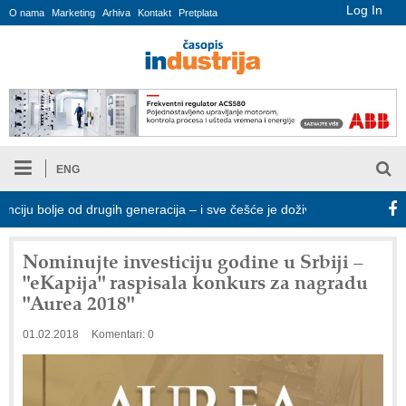
Log In
O nama
Marketing
Arhiva
Kontakt
Pretplata
ENG
bolje od drugih generacija – i sve češće je doživljava kao prijatelja
Nominujte investiciju godine u Srbiji –
"eKapija" raspisala konkurs za nagradu
"Aurea 2018"
01.02.2018
Komentari: 0