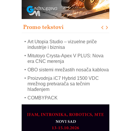
sistema
Trajna oznaka kao dugoročna korist
Bezbednost na prvom mestu!
Promo tekstovi
SKF Y-ležajne jedinice za
prehrambenu industriju
Art Utopia Studio – vizuelne priče
industrije i biznisa
Mitutoyo Crysta-Apex V PLUS: Nova
era CNC merenja
OBO sistemi mrežastih nosača kablova
Proizvodnja iC7 Hybrid 1500 VDC
mrežnog pretvarača sa tečnim
hlađenjem
COMBYPACK
EVOKS Maintenance Management
ROSA i SCHUNK podižu proizvodnju
na viši nivo
Detekcija različitih oblika