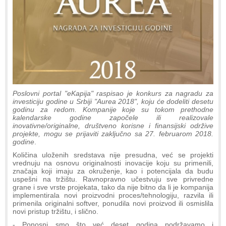
Poslovni portal "eKapija" raspisao je konkurs za nagradu za
investiciju godine u Srbiji "Aurea 2018", koju će dodeliti desetu
godinu za redom. Kompanije koje su tokom prethodne
kalendarske godine započele ili realizovale
inovativne/originalne, društveno korisne i finansijski održive
projekte, mogu se prijaviti zaključno sa 27. februarom 2018.
godine
.
Količina uloženih sredstava nije presudna, već se projekti
vrednuju na osnovu originalnosti inovacije koju su primenili,
značaja koji imaju za okruženje, kao i potencijala da budu
uspešni na tržištu. Ravnopravno učestvuju sve privredne
grane i sve vrste projekata, tako da nije bitno da li je kompanija
implementirala novi proizvodni proces/tehnologiju, razvila ili
primenila originalni softver, ponudila novi proizvod ili osmislila
novi pristup tržištu, i slično.
- Ponosni smo što već deset godina podržavamo i