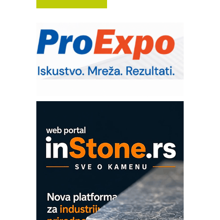
(Shelf-Ready) omotnice
Potpuna efikasnost bez složenih
sistema
Trajna oznaka kao dugoročna korist
Bezbednost na prvom mestu!
SKF Y-ležajne jedinice za
prehrambenu industriju
Art Utopia Studio – vizuelne priče
industrije i biznisa
Mitutoyo Crysta-Apex V PLUS: Nova
era CNC merenja
OBO sistemi mrežastih nosača kablova
Proizvodnja iC7 Hybrid 1500 VDC
mrežnog pretvarača sa tečnim
hlađenjem