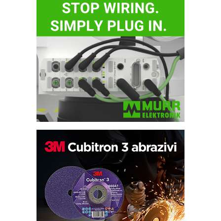
Efikasno upravljanje energijom
Automatizacija pakovanja · Display
(Shelf-Ready) omotnice
Potpuna efikasnost bez složenih