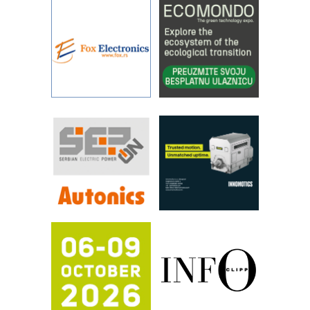
objekte
Alba d.o.o. – 35 godina preciznosti u
metrologiji i pametnim dozirnim
rešenjima
IBeRTIM - oprema za ispitivanje
kontrole kvaliteta
STAUFF – Komponente koje
povećavaju pouzdanost hidrauličkih
sistema
YAMADA pumpe – japanska
pouzdanost u transferu fluida
Filtration Group Industrial – Napredna
rešenja za filtraciju u hidrauličkim i
procesnim sistemima
RILINEX kompanije Rittal
FANUC: Najbolje za vašu pametnu
automatizaciju
Efikasno upravljanje energijom
Automatizacija pakovanja · Display