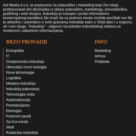
Ind Media d.o.o. je preduzeće za izdavaštvo i marketing koje čini mlad,
profesionalan tim stručnjaka iz oblasi izdavaštva, marketinga, prevodilaštva,
grafičkog i web dizajna. Industrija je časopis i portal informativno-
komercijalnog karaktera što znači da na jednom mestu možete pročitati sve što
je aktuelno i zanimljivo u svim granama industrije kako u Srbiji tako i u regionu,
ali i van njega. "Industrija" - odgovor na potrebu industrijskog sektora za
modernim i aktuelnim informacijama.
BRZO PRONADJI
INFO
Energetika
Marketing
IT
Arhiva
Gradjevinska industrija
Pretplata
Obnovljivi izvori energije
Nove tehnologije
Logistika
Metalna industrija
Industrija pakovanja
Tehnologija voda
Automatizacija
Predstavljamo
Ekologija
Poslovni saveti
Sa lica mesta
Vesti
Rudarska industrija