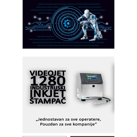
MAREX - Lim i mašine za savremena
rešenja
Marcom-plast d.o.o.- vaš pouzdan
partner
CTO - Prilagodite svoju toplinsku
obradu!
Razvoj asortimanskog pravca MINI-
PLC AKYTEC
AUKOM: Svetski standard metrologije
dostupan u Srbiji
MOTOMAN – NEXT-Robotika vođena
veštačkom inteligencijom
I.SAFE MOBILE revolucioniše
industrijsku automatizaciju
pionirskimmobile operator PANEL-OM
Fleksibilno stezanje i brzo
podešavanje u proizvodnji prototipova
KIP KOP – napredna rešenja za
savremene industrijske i logističke