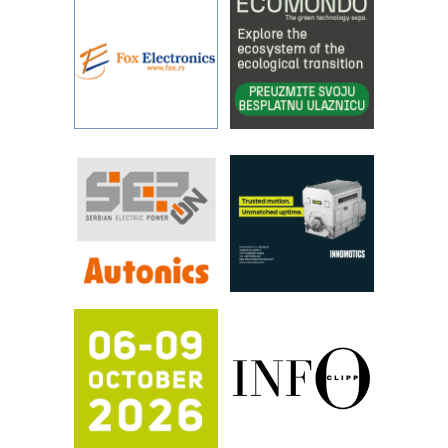
povećavaju pouzdanost hidrauličkih
sistema
YAMADA pumpe – japanska
pouzdanost u transferu fluida
Filtration Group Industrial – Napredna
rešenja za filtraciju u hidrauličkim i
procesnim sistemima
RILINEX kompanije Rittal
FANUC: Najbolje za vašu pametnu
automatizaciju
Efikasno upravljanje energijom
Automatizacija pakovanja · Display
(Shelf-Ready) omotnice
Potpuna efikasnost bez složenih
sistema
Trajna oznaka kao dugoročna korist
Bezbednost na prvom mestu!
IB BLUMENAUER - više od 40 godina