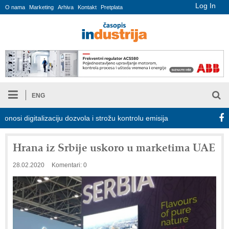
Log In
O nama
Marketing
Arhiva
Kontakt
Pretplata
ENG
igitalizaciju dozvola i strožu kontrolu emisija
Proizvodnja iC7 
Hrana iz Srbije uskoro u marketima UAE
28.02.2020
Komentari: 0