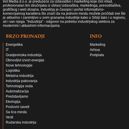
Ind Media d.o.o. je preduzeće za izdavaštvo i marketing koje čini mlad,
profesionalan tim stručnjaka iz oblasi izdavaštva, marketinga, prevodilaštva,
grafičkog i web dizajna. Industrija je časopis i portal informativno-
komercijalnog karaktera što znači da na jednom mestu možete pročitati sve što
je aktuelno i zanimljivo u svim granama industrije kako u Srbiji tako i u regionu,
ali i van njega. "Industrija" - odgovor na potrebu industrijskog sektora za
modernim i aktuelnim informacijama.
BRZO PRONADJI
INFO
Energetika
Marketing
IT
Arhiva
Gradjevinska industrija
Pretplata
Obnovljivi izvori energije
Nove tehnologije
Logistika
Metalna industrija
Industrija pakovanja
Tehnologija voda
Automatizacija
Predstavljamo
Ekologija
Poslovni saveti
Sa lica mesta
Vesti
Rudarska industrija