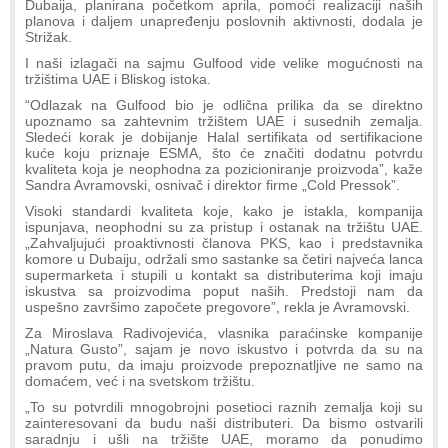
Dubaija, planirana početkom aprila, pomoći realizaciji naših
planova i daljem unapređenju poslovnih aktivnosti, dodala je
Strižak.
I naši izlagači na sajmu Gulfood vide velike mogućnosti na
tržištima UAE i Bliskog istoka.
“Odlazak na Gulfood bio je odlična prilika da se direktno
upoznamo sa zahtevnim tržištem UAE i susednih zemalja.
Sledeći korak je dobijanje Halal sertifikata od sertifikacione
kuće koju priznaje ESMA, što će značiti dodatnu potvrdu
kvaliteta koja je neophodna za pozicioniranje proizvoda”, kaže
Sandra Avramovski, osnivač i direktor firme „Cold Pressok”.
Visoki standardi kvaliteta koje, kako je istakla, kompanija
ispunjava, neophodni su za pristup i ostanak na tržištu UAE.
„Zahvaljujući proaktivnosti članova PKS, kao i predstavnika
komore u Dubaiju, održali smo sastanke sa četiri najveća lanca
supermarketa i stupili u kontakt sa distributerima koji imaju
iskustva sa proizvodima poput naših. Predstoji nam da
uspešno završimo započete pregovore”, rekla je Avramovski.
Za Miroslava Radivojevića, vlasnika paraćinske kompanije
„Natura Gusto”, sajam je novo iskustvo i potvrda da su na
pravom putu, da imaju proizvode prepoznatljive ne samo na
domaćem, već i na svetskom tržištu.
„To su potvrdili mnogobrojni posetioci raznih zemalja koji su
zainteresovani da budu naši distributeri. Da bismo ostvarili
saradnju i ušli na tržište UAE, moramo da ponudimo