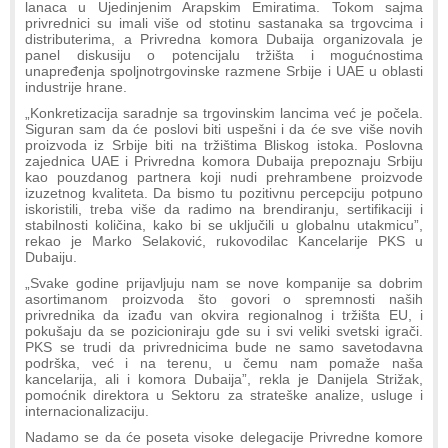
lanaca u Ujedinjenim Arapskim Emiratima. Tokom sajma
privrednici su imali više od stotinu sastanaka sa trgovcima i
distributerima, a Privredna komora Dubaija organizovala je
panel diskusiju o potencijalu tržišta i mogućnostima
unapređenja spoljnotrgovinske razmene Srbije i UAE u oblasti
industrije hrane.
„Konkretizacija saradnje sa trgovinskim lancima već je počela.
Siguran sam da će poslovi biti uspešni i da će sve više novih
proizvoda iz Srbije biti na tržištima Bliskog istoka. Poslovna
zajednica UAE i Privredna komora Dubaija prepoznaju Srbiju
kao pouzdanog partnera koji nudi prehrambene proizvode
izuzetnog kvaliteta. Da bismo tu pozitivnu percepciju potpuno
iskoristili, treba više da radimo na brendiranju, sertifikaciji i
stabilnosti količina, kako bi se uključili u globalnu utakmicu”,
rekao je Marko Selaković, rukovodilac Kancelarije PKS u
Dubaiju.
„Svake godine prijavljuju nam se nove kompanije sa dobrim
asortimanom proizvoda što govori o spremnosti naših
privrednika da izađu van okvira regionalnog i tržišta EU, i
pokušaju da se pozicioniraju gde su i svi veliki svetski igrači.
PKS se trudi da privrednicima bude ne samo savetodavna
podrška, već i na terenu, u čemu nam pomaže naša
kancelarija, ali i komora Dubaija”, rekla je Danijela Strižak,
pomoćnik direktora u Sektoru za strateške analize, usluge i
internacionalizaciju.
Nadamo se da će poseta visoke delegacije Privredne komore