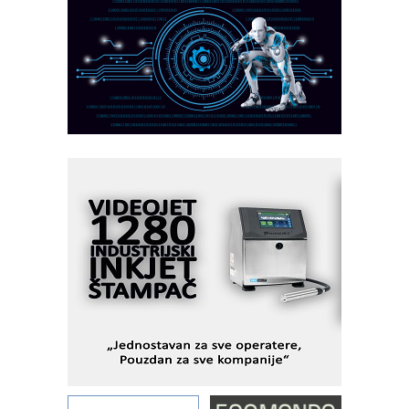
PLC AKYTEC
AUKOM: Svetski standard metrologije
dostupan u Srbiji
MOTOMAN – NEXT-Robotika vođena
veštačkom inteligencijom
I.SAFE MOBILE revolucioniše
industrijsku automatizaciju
pionirskimmobile operator PANEL-OM
Fleksibilno stezanje i brzo
podešavanje u proizvodnji prototipova
KIP KOP – napredna rešenja za
savremene industrijske i logističke
objekte
Alba d.o.o. – 35 godina preciznosti u
metrologiji i pametnim dozirnim
rešenjima
IBeRTIM - oprema za ispitivanje
kontrole kvaliteta
STAUFF – Komponente koje