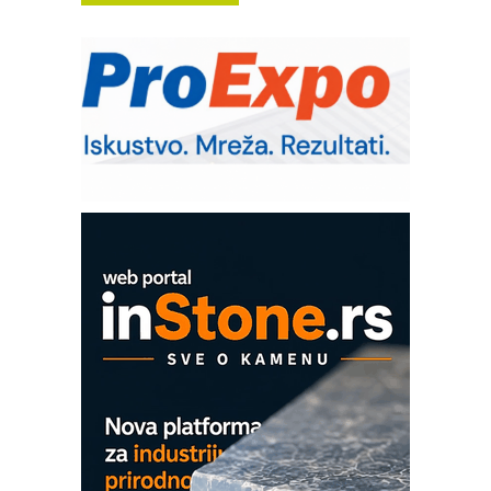
poverenja u industriji
RMQ-TITAN ADVANCED INDICATOR
– Pametna signalizacija za efikasnije
upravljanje mašinama
Sigurnije ispitivanje transformatora u
solarnim elektranama i vetroparkovima
Pranje točkova na gradilištu- standard
modernog i odgovornog građenja
Proizvodnja iC7 Hybrid 1500 VDC
mrežnog pretvarača sa tečnim
hlađenjem
COMBYPACK
EVOKS Maintenance Management
ROSA i SCHUNK podižu proizvodnju
na viši nivo
Detekcija različitih oblika