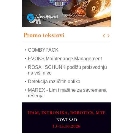
Sigurnije ispitivanje transformatora u
solarnim elektranama i vetroparkovima
Pranje točkova na gradilištu- standard
modernog i odgovornog građenja
Proizvodnja iC7 Hybrid 1500 VDC
Promo tekstovi
mrežnog pretvarača sa tečnim
hlađenjem
COMBYPACK
EVOKS Maintenance Management
ROSA i SCHUNK podižu proizvodnju
na viši nivo
Detekcija različitih oblika
MAREX - Lim i mašine za savremena
rešenja
Marcom-plast d.o.o.- vaš pouzdan
partner
CTO - Prilagodite svoju toplinsku
obradu!
Razvoj asortimanskog pravca MINI-