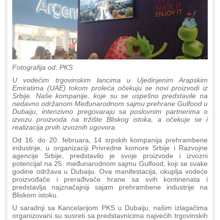
Fotografija od: PKS
U vodećim trgovinskim lancima u Ujedinjenim Arapskim
Emiratima (UAE) tokom proleća očekuju se novi proizvodi iz
Srbije. Naše kompanije, koje su se uspešno predstavile na
nedavno održanom Međunarodnom sajmu prehrane Gulfood u
Dubaiju, intenzivno pregovaraju sa poslovnim partnerima o
izvozu proizvoda na tržište Bliskog istoka, a očekuje se i
realizacija prvih izvoznih ugovora.
Od 16. do 20. februara, 14 srpskih kompanija prehrambene
industrije, u organizaciji Privredne komore Srbije i Razvojne
agencije Srbije, predstavilo je svoje proizvode i izvozni
potencijal na 25. međunarodnom sajmu Gulfood, koji se svake
godine održava u Dubaiju. Ova manifestacija, okuplja vodeće
proizvođače i prerađivače hrane sa svih kontinenata i
predstavlja najznačajniji sajam prehrambene industrije na
Bliskom istoku.
U saradnji sa Kancelarijom PKS u Dubaiju, našim izlagačima
organizovani su susreti sa predstavnicima najvećih trgovinskih