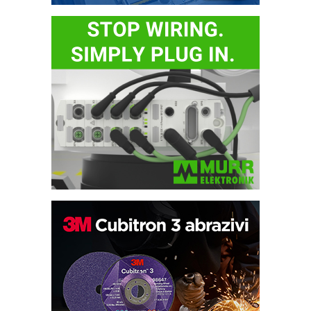
Bezbednost na prvom mestu!
IB BLUMENAUER - više od 40 godina
poverenja u industriji
RMQ-TITAN ADVANCED INDICATOR
– Pametna signalizacija za efikasnije
upravljanje mašinama