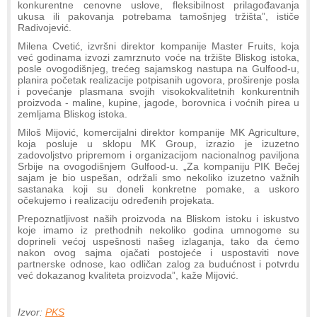
konkurentne cenovne uslove, fleksibilnost prilagođavanja
ukusa ili pakovanja potrebama tamošnjeg tržišta”, ističe
Radivojević.
Milena Cvetić, izvršni direktor kompanije Master Fruits, koja
već godinama izvozi zamrznuto voće na tržište Bliskog istoka,
posle ovogodišnjeg, trećeg sajamskog nastupa na Gulfood-u,
planira početak realizacije potpisanih ugovora, proširenje posla
i povećanje plasmana svojih visokokvalitetnih konkurentnih
proizvoda - maline, kupine, jagode, borovnica i voćnih pirea u
zemljama Bliskog istoka.
Miloš Mijović, komercijalni direktor kompanije MK Agriculture,
koja posluje u sklopu MK Group, izrazio je izuzetno
zadovoljstvo pripremom i organizacijom nacionalnog paviljona
Srbije na ovogodišnjem Gulfood-u. „Za kompaniju PIK Bečej
sajam je bio uspešan, održali smo nekoliko izuzetno važnih
sastanaka koji su doneli konkretne pomake, a uskoro
očekujemo i realizaciju određenih projekata.
Prepoznatljivost naših proizvoda na Bliskom istoku i iskustvo
koje imamo iz prethodnih nekoliko godina umnogome su
doprineli većoj uspešnosti našeg izlaganja, tako da ćemo
nakon ovog sajma ojačati postojeće i uspostaviti nove
partnerske odnose, kao odličan zalog za budućnost i potvrdu
već dokazanog kvaliteta proizvoda”, kaže Mijović.
Izvor:
PKS