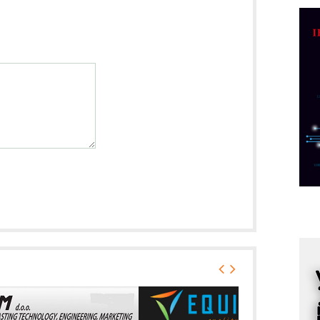
D
M
r
M
p
C
o
R
A
d
M
v
I
i
p
F
p
K