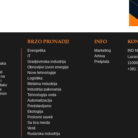
BRZO PRONADJI
INFO
KO
Energetika
Marketing
IND M
IT
Arhiva
Lazar
Gradjevinska industrija
Pretplata
11000
jaka
Obnovljivi izvori energije
+381 
al
Nove tehnologije
 na
Logistika
i
Metalna industrija
 tako
a
Industrija pakovanja
lnim
Tehnologija voda
Automatizacija
Predstavljamo
Ekologija
Poslovni saveti
Sa lica mesta
Vesti
Rudarska industrija