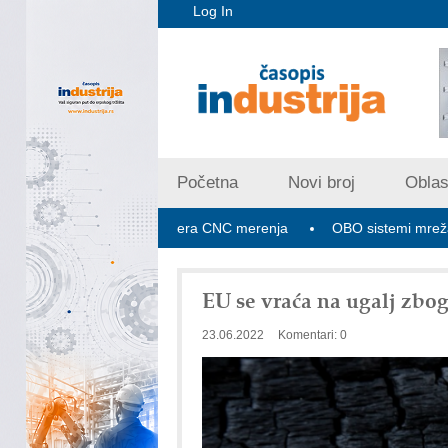
Log In
Početna
Novi broj
Oblast
pex V PLUS: Nova era CNC merenja
OBO sistemi mrežastih nosa
EU se vraća na ugalj zbo
23.06.2022
Komentari: 0