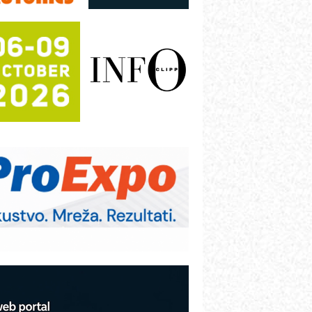
utomatizacija pakovanja · Display
Shelf-Ready) omotnice
otpuna efikasnost bez složenih
istema
rajna oznaka kao dugoročna korist
ezbednost na prvom mestu!
B BLUMENAUER - više od 40 godina
overenja u industriji
RMQ-TITAN ADVANCED INDICATOR
 Pametna signalizacija za efikasnije
pravljanje mašinama
itutoyo Crysta-Apex V PLUS: Nova
ra CNC merenja
BO sistemi mrežastih nosača kablova
roizvodnja iC7 Hybrid 1500 VDC
režnog pretvarača sa tečnim
lađenjem
COMBYPACK