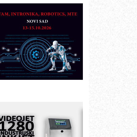
etekcija različitih oblika
AREX - Lim i mašine za savremena
ešenja
arcom-plast d.o.o.- vaš pouzdan
artner
TO - Prilagodite svoju toplinsku
bradu!
azvoj asortimanskog pravca MINI-
PLC AKYTEC
UKOM: Svetski standard metrologije
ostupan u Srbiji
OTOMAN – NEXT-Robotika vođena
eštačkom inteligencijom
.SAFE MOBILE revolucioniše
ndustrijsku automatizaciju
ionirskimmobile operator PANEL-OM
leksibilno stezanje i brzo
odešavanje u proizvodnji prototipova
IP KOP – napredna rešenja za