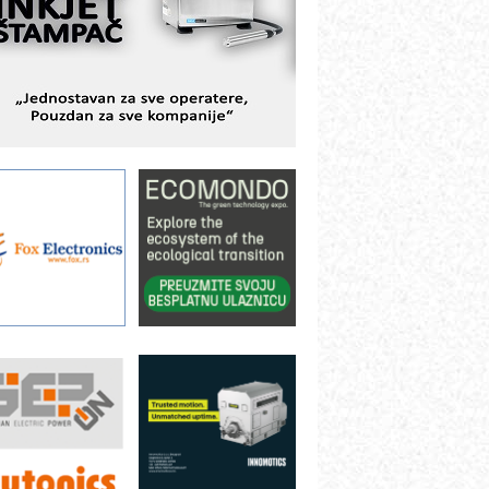
avremene industrijske i logističke
bjekte
lba d.o.o. – 35 godina preciznosti u
etrologiji i pametnim dozirnim
ešenjima
BeRTIM - oprema za ispitivanje
ontrole kvaliteta
TAUFF – Komponente koje
ovećavaju pouzdanost hidrauličkih
istema
AMADA pumpe – japanska
ouzdanost u transferu fluida
iltration Group Industrial – Napredna
ešenja za filtraciju u hidrauličkim i
rocesnim sistemima
ILINEX kompanije Rittal
ANUC: Najbolje za vašu pametnu
utomatizaciju
fikasno upravljanje energijom