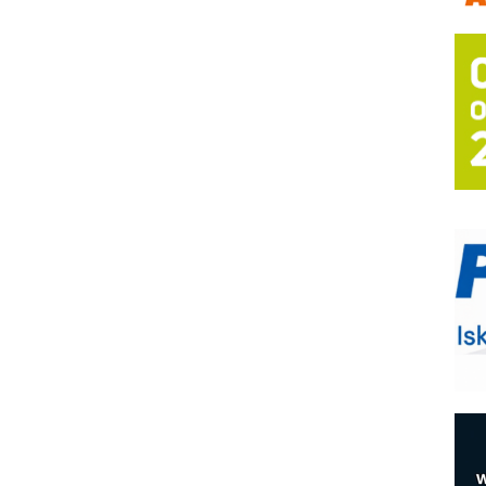
A
(
P
s
T
B
I
p
–
u
M
e
O
P
m
h