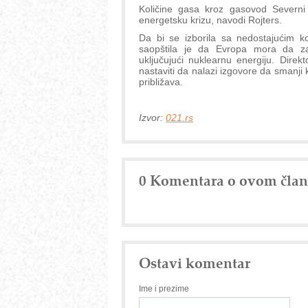
Količine gasa kroz gasovod Severni
energetsku krizu, navodi Rojters.
Da bi se izborila sa nedostajućim 
saopštila je da Evropa mora da zam
uključujući nuklearnu energiju. Direk
nastaviti da nalazi izgovore da smanji 
približava.
Izvor:
021.rs
0 Komentara o ovom čla
Ostavi komentar
Ime i prezime