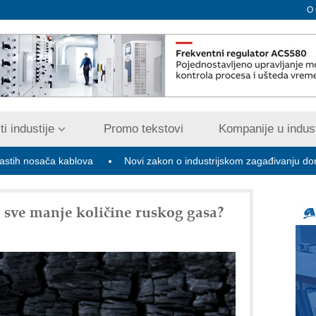
O
i industije
Promo tekstovi
Kompanije u indust
ča kablova
Novi zakon o industrijskom zagađivanju donosi digitaliz
g sve manje količine ruskog gasa?