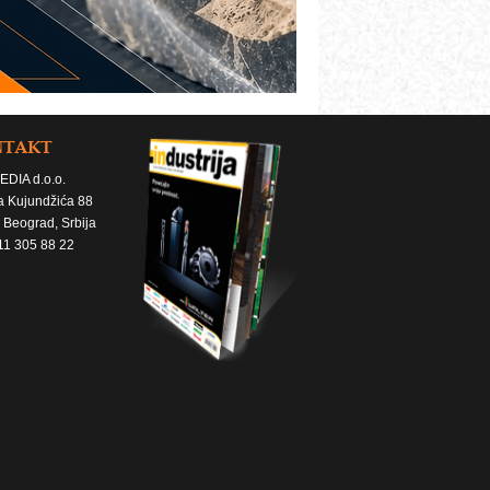
NTAKT
EDIA d.o.o.
a Kujundžića 88
 Beograd, Srbija
11 305 88 22