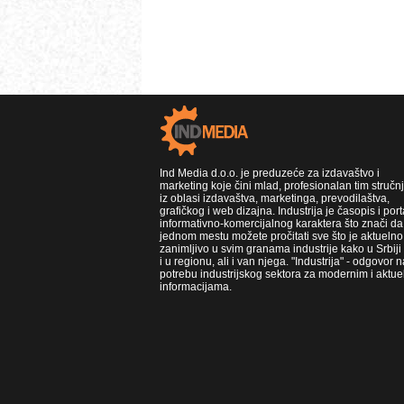
Ind Media d.o.o. je preduzeće za izdavaštvo i
marketing koje čini mlad, profesionalan tim stručn
iz oblasi izdavaštva, marketinga, prevodilaštva,
grafičkog i web dizajna. Industrija je časopis i port
informativno-komercijalnog karaktera što znači da
jednom mestu možete pročitati sve što je aktuelno 
zanimljivo u svim granama industrije kako u Srbiji
i u regionu, ali i van njega. "Industrija" - odgovor n
potrebu industrijskog sektora za modernim i aktue
informacijama.