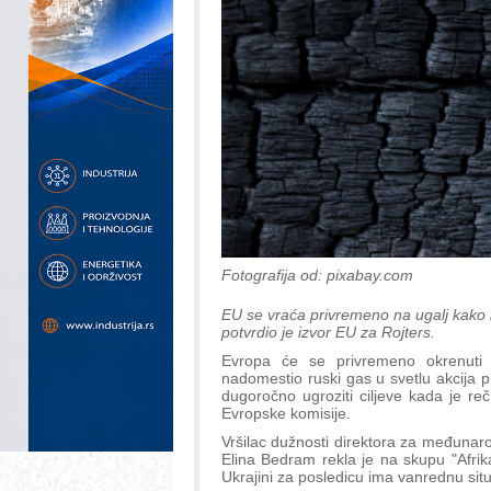
Fotografija od: pixabay.com
EU se vraća privremeno na ugalj kako b
potvrdio je izvor EU za Rojters.
Evropa će se privremeno okrenuti a
nadomestio ruski gas u svetlu akcija pr
dugoročno ugroziti ciljeve kada je re
Evropske komisije.
Vršilac dužnosti direktora za međunaro
Elina Bedram rekla je na skupu "Afrik
Ukrajini za posledicu ima vanrednu situ