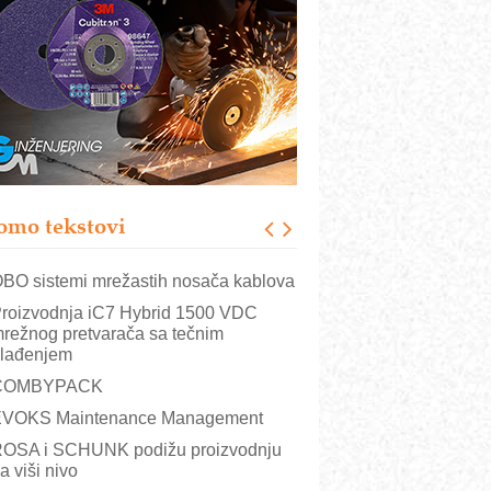
istema
rajna oznaka kao dugoročna korist
ezbednost na prvom mestu!
B BLUMENAUER - više od 40 godina
overenja u industriji
RMQ-TITAN ADVANCED INDICATOR
 Pametna signalizacija za efikasnije
pravljanje mašinama
omo tekstovi
itutoyo Crysta-Apex V PLUS: Nova
ra CNC merenja
BO sistemi mrežastih nosača kablova
roizvodnja iC7 Hybrid 1500 VDC
režnog pretvarača sa tečnim
lađenjem
COMBYPACK
VOKS Maintenance Management
OSA i SCHUNK podižu proizvodnju
a viši nivo