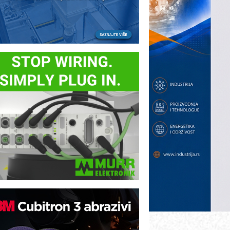
otpuna efikasnost bez složenih