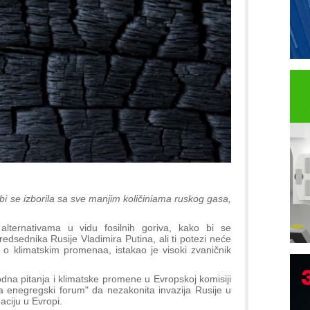
i se izborila sa sve manjim količiniama ruskog gasa,
lternativama u vidu fosilnih goriva, kako bi se
edsednika Rusije Vladimira Putina, ali ti potezi neće
č o klimatskim promenaa, istakao je visoki zvaničnik
dna pitanja i klimatske promene u Evropskoj komisiji
a enegregski forum" da nezakonita invazija Rusije u
P
aciju u Evropi.