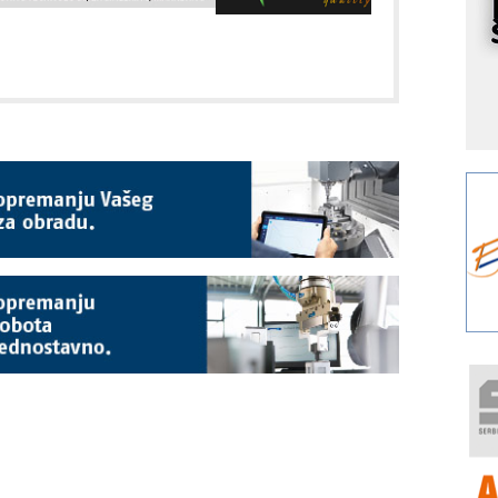
s
o
A
m
r
I
k
S
p
s
Y
p
F
r
p
R
F
a
E