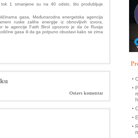
s
 tok 1 smanjene su na 40 odsto, što produbljuje
T
količinama gasa, Međunarodna energetska agencija
B
eni ruske zalihe energije iz obnovljivih izvora,
tor te agencije Fatih Birol upozorio je da će Rusija
I
količine gasa ili da ga potpuno obustavi kako se zima
p
–
u
Pr
M
e
nku
O
P
Ostavi komentar
m
h
E
R
n