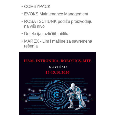
COMBYPACK
EVOKS Maintenance Management
ROSA i SCHUNK podižu proizvodnju
na viši nivo
Detekcija različitih oblika
MAREX - Lim i mašine za savremena
rešenja
Marcom-plast d.o.o.- vaš pouzdan
partner
CTO - Prilagodite svoju toplinsku
obradu!
Razvoj asortimanskog pravca MINI-
PLC AKYTEC
AUKOM: Svetski standard metrologije
dostupan u Srbiji
MOTOMAN – NEXT-Robotika vođena
veštačkom inteligencijom