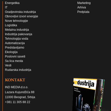
Energetika
Marketing
IT
Arhiva
Gradjevinska industrija
Pretplata
Obnovljivi izvori energije
Nove tehnologije
Logistika
Metalna industrija
Industrija pakovanja
Tehnologija voda
Automatizacija
Predstavljamo
Ekologija
Poslovni saveti
Sa lica mesta
Vesti
Rudarska industrija
KONTAKT
IND MEDIA d.o.o.
Lazara Kujundžića 88
11000 Beograd, Srbija
+381 11 305 88 22