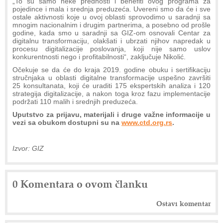
„To su samo neke prednosti i benefiti ovog programa za
pojedince i mala i srednja preduzeća. Uvereni smo da će i sve
ostale aktivnosti koje u ovoj oblasti sprovodimo u saradnji sa
mnogim nacionalnim i drugim partnerima, a posebno od prošle
godine, kada smo u saradnji sa GIZ-om osnovali Centar za
digitalnu transformaciju, olakšati i ubrzati njihov napredak u
procesu digitalizacije poslovanja, koji nije samo uslov
konkurentnosti nego i profitabilnosti“, zaključuje Nikolić.
Očekuje se da će do kraja 2019. godine obuku i sertifikaciju
stručnjaka u oblasti digitalne transformacije uspešno završiti
25 konsultanata, koji će uraditi 175 ekspertskih analiza i 120
strategija digitalizacije, a nakon toga kroz fazu implementacije
podržati 110 malih i srednjih preduzeća.
Uputstvo za prijavu, materijali i druge važne informacije u
vezi sa obukom dostupni su na
www.ctd.org.rs
.
Izvor: GIZ
0 Komentara o ovom članku
Ostavi komentar