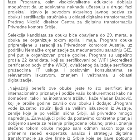
faze Programa, osim visokokvalitetne edukacije dobijaju
mogućnost da uz adekvatnu naknadu učestvuju u drugoj fazi
projekta“, izjavio je povodom aktuelnog javnog poziva za
obuku i sertifikaciju stručnjaka u oblasti digitalne transformacije
Predrag Nikolić, direktor Centra za digitalnu transformaciju
Privredne komore Srbije.
Selekcija kandidata za obuku biće obavljena do 29. marta, a
obuka se organizuje tokom aprila i maja. Program obuke
pripremljene u saradnji sa Privrednom komorom Austrije, uz
podršku Nemačke organizacije za međunarodnu saradnju GIZ,
prvi put je organizovan prošle godine. Program su uspešno
prošla 22 kandidata, koji su sertifikovani od WIFI (Accredited
certification body of the WKO), ovlašćenog da izdaje sertifikate
pružaocima IT usluga i poslovnim konsultantima sa
relevantnim iskustvom, znanjem i veštinama u oblasti
digitalizacije.
„Najvažniji benefit ove obuke jeste to što sertifikat ima
internacionalno priznanje i podiže vašu konkurentnost kako na
domaćem, tako i na inostranom tržištu“, kaže Vladan Dabović,
koji je prošle godine završio ovu obuku i dodaje: „Program
vode izuzetno stručni ljudi sa velikim iskustvom iz Austrije,
zemlje koja je po veličini slična Srbiji, ali privredno mnogo
naprednija. Zahvaljujući prilici da postavimo konkretna pitanja i
dobijemo savete za rešenja prilagođena lokalnoj praksi, znanje
stečeno tokom obuke mogao sam odmah nakon toga da
primenim radeći ekspertsku analizu i strategiju digitalne
transformacije za dve firme iz Srbije koje se bave potpuno