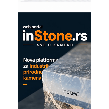
Pranje točkova na gradilištu- standard
modernog i odgovornog građenja
Proizvodnja iC7 Hybrid 1500 VDC
mrežnog pretvarača sa tečnim
hlađenjem
COMBYPACK
EVOKS Maintenance Management
ROSA i SCHUNK podižu proizvodnju
na viši nivo
Detekcija različitih oblika