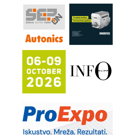
procesnim sistemima
RILINEX kompanije Rittal
FANUC: Najbolje za vašu pametnu
automatizaciju
Efikasno upravljanje energijom
Automatizacija pakovanja · Display
(Shelf-Ready) omotnice
Potpuna efikasnost bez složenih
sistema
Trajna oznaka kao dugoročna korist
Bezbednost na prvom mestu!
IB BLUMENAUER - više od 40 godina
poverenja u industriji
RMQ-TITAN ADVANCED INDICATOR
– Pametna signalizacija za efikasnije
upravljanje mašinama
Sigurnije ispitivanje transformatora u
solarnim elektranama i vetroparkovima