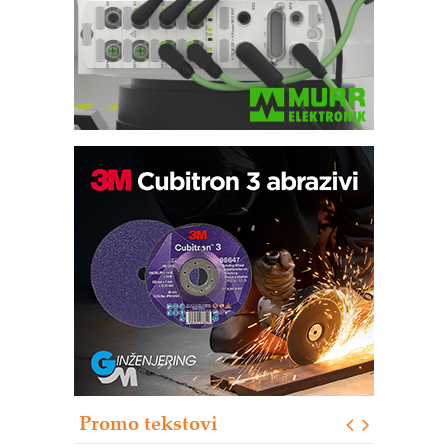
Bezbednost na prvom mestu!
IB BLUMENAUER - više od 40 godina
poverenja u industriji
RMQ-TITAN ADVANCED INDICATOR
– Pametna signalizacija za efikasnije
upravljanje mašinama
Sigurnije ispitivanje transformatora u
solarnim elektranama i vetroparkovima
Pranje točkova na gradilištu- standard
modernog i odgovornog građenja
Proizvodnja iC7 Hybrid 1500 VDC
Promo tekstovi
mrežnog pretvarača sa tečnim
hlađenjem