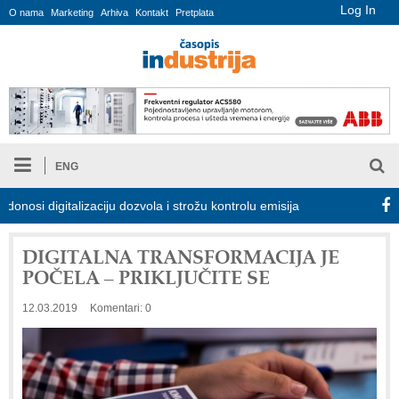
Log In
O nama
Marketing
Arhiva
Kontakt
Pretplata
ENG
 digitalizaciju dozvola i strožu kontrolu emisija
Proizvodnja iC7
DIGITALNA TRANSFORMACIJA JE
POČELA – PRIKLJUČITE SE
12.03.2019
Komentari: 0