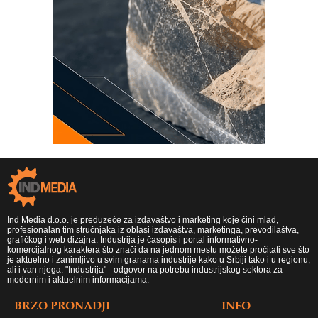
Ind Media d.o.o. je preduzeće za izdavaštvo i marketing koje čini mlad,
profesionalan tim stručnjaka iz oblasi izdavaštva, marketinga, prevodilaštva,
grafičkog i web dizajna. Industrija je časopis i portal informativno-
komercijalnog karaktera što znači da na jednom mestu možete pročitati sve što
je aktuelno i zanimljivo u svim granama industrije kako u Srbiji tako i u regionu,
ali i van njega. "Industrija" - odgovor na potrebu industrijskog sektora za
modernim i aktuelnim informacijama.
BRZO PRONADJI
INFO