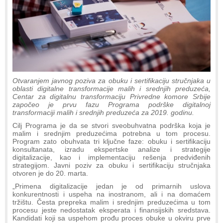
Otvaranjem javnog poziva za obuku i sertifikaciju stručnjaka u
oblasti digitalne transformacije malih i srednjih preduzeća,
Centar za digitalnu transformaciju Privredne komore Srbije
započeo je prvu fazu Programa podrške digitalnoj
transformaciji malih i srednjih preduzeća za 2019. godinu.
Cilj Programa je da se stvori sveobuhvatna podrška koja je
malim i srednjim preduzećima potrebna u tom procesu.
Program zato obuhvata tri ključne faze: obuku i sertifikaciju
konsultanata, izradu ekspertske analize i strategije
digitalizacije, kao i implementaciju rešenja predviđenih
strategijom. Javni poziv za obuku i sertifikaciju stručnjaka
otvoren je do 20. marta.
„Primena digitalizacije jedan je od primarnih uslova
konkurentnosti i uspeha na inostranom, ali i na domaćem
tržištu. Česta prepreka malim i srednjim preduzećima u tom
procesu jeste nedostatak eksperata i finansijskih sredstava.
Kandidati koji sa uspehom prođu proces obuke u okviru prve