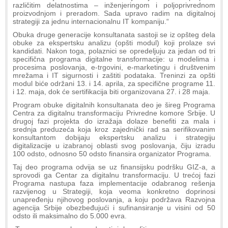
različitim delatnostima – inženjeringom i poljoprivrednom
proizvodnjom i preradom. Sada upravo radim na digitalnoj
strategiji za jednu internacionalnu IT kompaniju.“
Obuka druge generacije konsultanata sastoji se iz opšteg dela
obuke za ekspertsku analizu (opšti modul) koji prolaze svi
kandidati. Nakon toga, polaznici se opredeljuju za jedan od tri
specifična programa digitalne transformacije: u modelima i
procesima poslovanja, e-trgovini, e-marketingu i društvenim
mrežama i IT sigurnosti i zaštiti podataka. Treninzi za opšti
modul biće održani 13. i 14. aprila, za specifične programe 11.
i 12. maja, dok će sertifikacija biti organizovana 27. i 28 maja.
Program obuke digitalnih konsultanata deo je šireg Programa
Centra za digitalnu transformaciju Privredne komore Srbije. U
drugoj fazi projekta do izražaja dolaze benefiti za mala i
srednja preduzeća koja kroz zajednički rad sa serifikovanim
konsultantom dobijaju ekspertsku analizu i strategiju
digitalizacije u izabranoj oblasti svog poslovanja, čiju izradu
100 odsto, odnosno 50 odsto finansira organizator Programa.
Taj deo programa odvija se uz finansijsku podršku GIZ-a, a
sprovodi ga Centar za digitalnu transformaciju. U trećoj fazi
Programa nastupa faza implementacije odabranog rešenja
razvijenog u Strategiji, koja veoma konkretno doprinosi
unapređenju njihovog poslovanja, a koju podržava Razvojna
agencija Srbije obezbeđujući i sufinansiranje u visini od 50
odsto ili maksimalno do 5.000 evra.