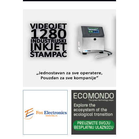
I.SAFE MOBILE revolucioniše
industrijsku automatizaciju
pionirskimmobile operator PANEL-OM
Fleksibilno stezanje i brzo
podešavanje u proizvodnji prototipova
KIP KOP – napredna rešenja za
savremene industrijske i logističke
objekte
Alba d.o.o. – 35 godina preciznosti u
metrologiji i pametnim dozirnim
rešenjima
IBeRTIM - oprema za ispitivanje
kontrole kvaliteta
STAUFF – Komponente koje
povećavaju pouzdanost hidrauličkih
sistema
YAMADA pumpe – japanska
pouzdanost u transferu fluida
Filtration Group Industrial – Napredna
rešenja za filtraciju u hidrauličkim i