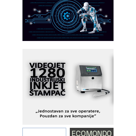
CTO - Prilagodite svoju toplinsku
obradu!
Razvoj asortimanskog pravca MINI-
PLC AKYTEC
AUKOM: Svetski standard metrologije
dostupan u Srbiji
MOTOMAN – NEXT-Robotika vođena
veštačkom inteligencijom
I.SAFE MOBILE revolucioniše
industrijsku automatizaciju
pionirskimmobile operator PANEL-OM
Fleksibilno stezanje i brzo
podešavanje u proizvodnji prototipova
KIP KOP – napredna rešenja za
savremene industrijske i logističke
objekte
Alba d.o.o. – 35 godina preciznosti u
metrologiji i pametnim dozirnim
rešenjima