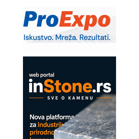
Bezbednost na prvom mestu!
IB BLUMENAUER - više od 40 godina
poverenja u industriji
RMQ-TITAN ADVANCED INDICATOR
– Pametna signalizacija za efikasnije
upravljanje mašinama
Mitutoyo Crysta-Apex V PLUS: Nova
era CNC merenja
OBO sistemi mrežastih nosača kablova
Proizvodnja iC7 Hybrid 1500 VDC
mrežnog pretvarača sa tečnim
hlađenjem
COMBYPACK
EVOKS Maintenance Management