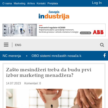
Log In
O nama
Marketing
Arhiva
Kontakt
Pretplata
ENG
merenja
OBO sistemi mrežastih nosača kablova
Novi zakon
Zašto mesindžeri treba da budu prvi
izbor marketing menadžera?
14.07.2023
Komentari: 0