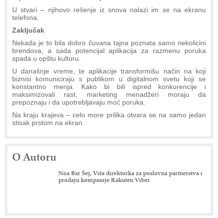
U stvari – njihovo rešenje iz snova nalazi im se na ekranu
telefona.
Zaključak
Nekada je to bila dobro čuvana tajna poznata samo nekolicini
brendova, a sada potencijal aplikacija za razmenu poruka
spada u opštu kulturu.
U današnje vreme, te aplikacije transformišu način na koji
biznisi komuniciraju s publikom u digitalnom svetu koji se
konstantno menja. Kako bi bili ispred konkurencije i
maksimizovali rast, marketing menadžeri moraju da
prepoznaju i da upotrebljavaju moć poruka.
Na kraju krajeva – celo more prilika otvara se na samo jedan
stisak prstom na ekran.
O Autoru
Noa Bar Šej, Viša direktorka za poslovna partnerstva i
prodaju kompanije Rakuten Viber