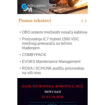
RMQ-TITAN ADVANCED INDICATOR
– Pametna signalizacija za efikasnije
upravljanje mašinama
Promo tekstovi
Mitutoyo Crysta-Apex V PLUS: Nova
era CNC merenja
OBO sistemi mrežastih nosača kablova
Proizvodnja iC7 Hybrid 1500 VDC
mrežnog pretvarača sa tečnim
hlađenjem
COMBYPACK
EVOKS Maintenance Management
ROSA i SCHUNK podižu proizvodnju
na viši nivo
Detekcija različitih oblika
MAREX - Lim i mašine za savremena
rešenja
Marcom-plast d.o.o.- vaš pouzdan
partner