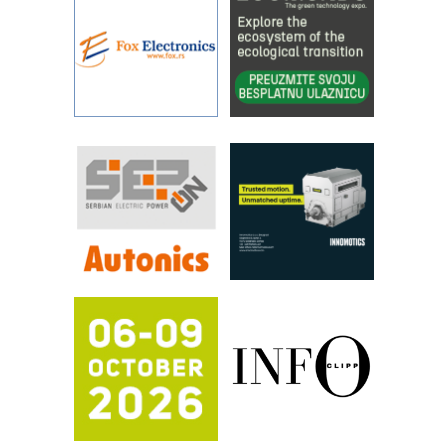
IBeRTIM - oprema za ispitivanje
kontrole kvaliteta
STAUFF – Komponente koje
povećavaju pouzdanost hidrauličkih
sistema
YAMADA pumpe – japanska
pouzdanost u transferu fluida
Filtration Group Industrial – Napredna
rešenja za filtraciju u hidrauličkim i
procesnim sistemima
RILINEX kompanije Rittal
FANUC: Najbolje za vašu pametnu
automatizaciju
Efikasno upravljanje energijom
Automatizacija pakovanja · Display
(Shelf-Ready) omotnice
Potpuna efikasnost bez složenih
sistema
Trajna oznaka kao dugoročna korist