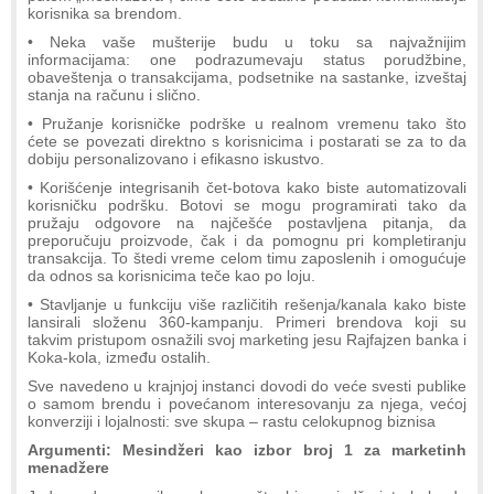
korisnika sa brendom.
• Neka vaše mušterije budu u toku sa najvažnijim
informacijama: one podrazumevaju status porudžbine,
obaveštenja o transakcijama, podsetnike na sastanke, izveštaj
stanja na računu i slično.
• Pružanje korisničke podrške u realnom vremenu tako što
ćete se povezati direktno s korisnicima i postarati se za to da
dobiju personalizovano i efikasno iskustvo.
• Korišćenje integrisanih čet-botova kako biste automatizovali
korisničku podršku. Botovi se mogu programirati tako da
pružaju odgovore na najčešće postavljena pitanja, da
preporučuju proizvode, čak i da pomognu pri kompletiranju
transakcija. To štedi vreme celom timu zaposlenih i omogućuje
da odnos sa korisnicima teče kao po loju.
• Stavljanje u funkciju više različitih rešenja/kanala kako biste
lansirali složenu 360-kampanju. Primeri brendova koji su
takvim pristupom osnažili svoj marketing jesu Rajfajzen banka i
Koka-kola, između ostalih.
Sve navedeno u krajnjoj instanci dovodi do veće svesti publike
o samom brendu i povećanom interesovanju za njega, većoj
konverziji i lojalnosti: sve skupa – rastu celokupnog biznisa
Argumenti: Mesindžeri kao izbor broj 1 za marketinh
menadžere