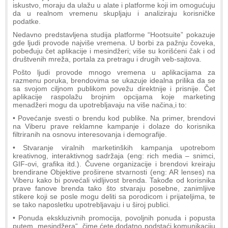
iskustvo, moraju da ulažu u alate i platforme koji im omogućuju
da u realnom vremenu skupljaju i analiziraju korisničke
podatke.
Nedavno predstavljena studija platforme “Hootsuite” pokazuje
gde ljudi provode najviše vremena. U borbi za pažnju čoveka,
pobeđuju čet aplikacije i mesindžeri; više su korišćeni čak i od
društvenih mreža, portala za pretragu i drugih veb-sajtova.
Pošto ljudi provode mnogo vremena u aplikacijama za
razmenu poruka, brendovima se ukazuje idealna prilika da se
sa svojom ciljnom publikom povežu direktnije i prisnije. Čet
aplikacije raspolažu brojnim opcijama koje marketing
menadžeri mogu da upotrebljavaju na više načina,i to:
• Povećanje svesti o brendu kod publike. Na primer, brendovi
na Viberu prave reklamne kampanje i dolaze do korisnika
filtriranih na osnovu interesovanja i demografije.
• Stvaranje viralnih marketinških kampanja upotrebom
kreativnog, interaktivnog sadržaja (eng: rich media – snimci,
GIF-ovi, grafika itd.). Čuvene organizacije i brendovi kreiraju
brendirane Objektive proširene stvarnosti (eng: AR lenses) na
Viberu kako bi povećali vidljivost brenda. Takođe od korisnika
prave fanove brenda tako što stvaraju posebne, zanimljive
stikere koji se posle mogu deliti sa porodicom i prijateljima, te
se tako naposletku upotrebljavaju i u široj publici.
• Ponuda ekskluzivnih promocija, povoljnih ponuda i popusta
putem „mesindžera“, čime ćete dodatno podstaći komunikaciju