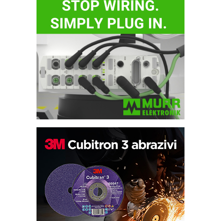
Potpuna efikasnost bez složenih
sistema
Trajna oznaka kao dugoročna korist
Bezbednost na prvom mestu!
IB BLUMENAUER - više od 40 godina
poverenja u industriji