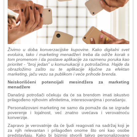
Živimo u doba konverzacijske kupovine. Kako digitalni svet
evoluira, tako i marketing menadžeri treba da održe korak s
tom promenom i da postave aplikacije za razmenu poruka kao
prioritet - “broj jedan” u komunukaciji s potrošačima. Hajde da
obrazložimo zašto su te aplikacije ključne za efektan
marketing, jaču vezu sa publikom i veće prihode brenda.
Neiskorišćeni potencijali mesindžera za marketing
menadžere
Današnji potrošači očekuju da će sa brendom imati iskustvo
prilagođeno njihovim afinitetima, interesovanjima i ponašanju.
Personalizovani marketing ne samo da pomaže da se izgrade
poverenje i lojalnost, već znatno uvećava i verovatnoću
konverzije.
Zapravo je verovatnije da će ljudi reagovati na sadržaj koji je
za njih relevantan i prilagođen onome što oni kao osobe
predstavljaju. Kako bi bizinisi stvorili takvo personalizovano