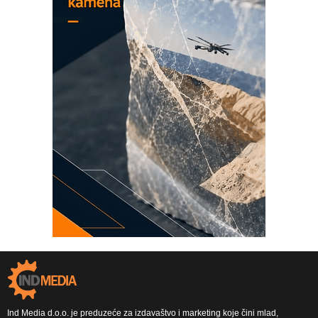
Ind Media d.o.o. je preduzeće za izdavaštvo i marketing koje čini mlad,