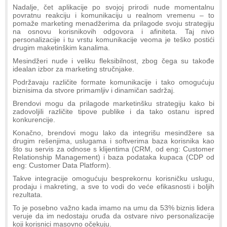
Nadalje, čet aplikacije po svojoj prirodi nude momentalnu
povratnu reakciju i komunikaciju u realnom vremenu – to
pomaže marketing menadžerima da prilagode svoju strategiju
na osnovu korisnikovih odgovora i afiniteta. Taj nivo
personalizacije i tu vrstu komunikacije veoma je teško postići
drugim maketinškim kanalima.
Mesindžeri nude i veliku fleksibilnost, zbog čega su takođe
idealan izbor za marketing stručnjake.
Podržavaju različite formate komunikacije i tako omogućuju
biznisima da stvore primamljiv i dinamičan sadržaj.
Brendovi mogu da prilagode marketinšku strategiju kako bi
zadovoljili različite tipove publike i da tako ostanu ispred
konkurencije.
Konačno, brendovi mogu lako da integrišu mesindžere sa
drugim rešenjima, uslugama i softverima baza korisnika kao
što su servis za odnose s klijentima (CRM, od eng: Customer
Relationship Management) i baza podataka kupaca (CDP od
eng: Customer Data Platform).
Takve integracije omogućuju besprekornu korisničku uslugu,
prodaju i makreting, a sve to vodi do veće efikasnosti i boljih
rezultata.
To je posebno važno kada imamo na umu da 53% biznis lidera
veruje da im nedostaju oruđa da ostvare nivo personalizacije
koji korisnici masovno očekuju.