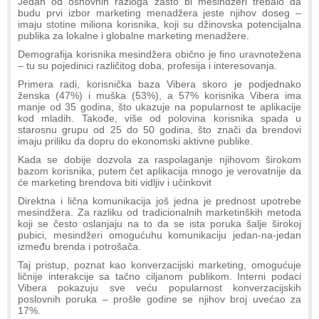
Jedan od osnovnih razloga zašto bi mesindžeri trebalo da
budu prvi izbor marketing menadžera jeste njihov doseg –
imaju stotine miliona korisnika, koji su džinovska potencijalna
publika za lokalne i globalne marketing menadžere.
Demografija korisnika mesindžera obično je fino uravnotežena
– tu su pojedinici različitog doba, profesija i interesovanja.
Primera radi, korisnička baza Vibera skoro je podjednako
ženska (47%) i muška (53%), a 57% korisnika Vibera ima
manje od 35 godina, što ukazuje na popularnost te aplikacije
kod mladih. Takođe, više od polovina korisnika spada u
starosnu grupu od 25 do 50 godina, što znači da brendovi
imaju priliku da dopru do ekonomski aktivne publike.
Kada se dobije dozvola za raspolaganje njihovom širokom
bazom korisnika, putem čet aplikacija mnogo je verovatnije da
će marketing brendova biti vidljiv i učinkovit
Direktna i lična komunikacija još jedna je prednost upotrebe
mesindžera. Za razliku od tradicionalnih marketinških metoda
koji se često oslanjaju na to da se ista poruka šalje širokoj
pubici, mesindžeri omogućuhu komunikaciju jedan-na-jedan
između brenda i potrošača.
Taj pristup, poznat kao konverzacijski marketing, omogućuje
ličnije interakcije sa tačno ciljanom publikom. Interni podaci
Vibera pokazuju sve veću popularnost konverzacijskih
poslovnih poruka – prošle godine se njihov broj uvećao za
17%.