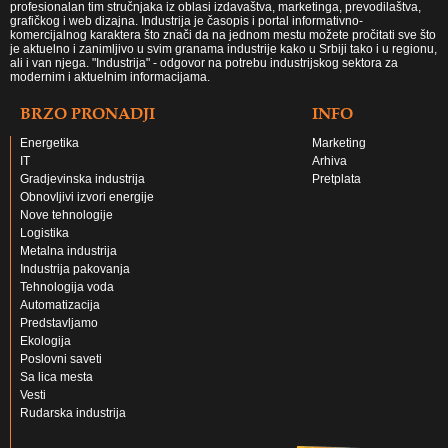
profesionalan tim stručnjaka iz oblasi izdavaštva, marketinga, prevodilaštva,
grafičkog i web dizajna. Industrija je časopis i portal informativno-
komercijalnog karaktera što znači da na jednom mestu možete pročitati sve što
je aktuelno i zanimljivo u svim granama industrije kako u Srbiji tako i u regionu,
ali i van njega. "Industrija" - odgovor na potrebu industrijskog sektora za
modernim i aktuelnim informacijama.
BRZO PRONADJI
INFO
Energetika
Marketing
IT
Arhiva
Gradjevinska industrija
Pretplata
Obnovljivi izvori energije
Nove tehnologije
Logistika
Metalna industrija
Industrija pakovanja
Tehnologija voda
Automatizacija
Predstavljamo
Ekologija
Poslovni saveti
Sa lica mesta
Vesti
Rudarska industrija